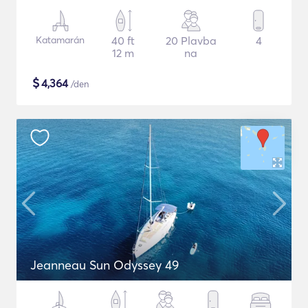
Katamarán
40 ft
20 Plavba
4
12 m
na
$
4,364
/den
Jeanneau Sun Odyssey 49