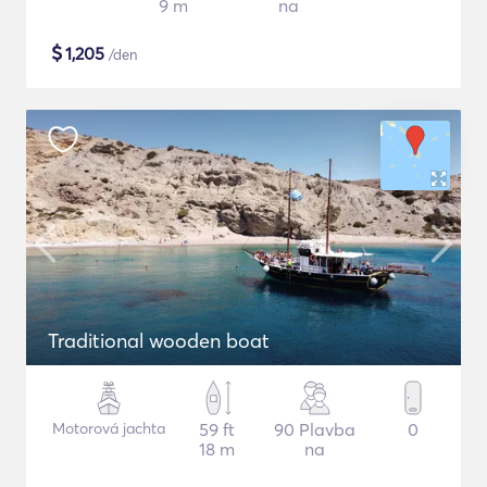
9 m
na
$
1,205
/den
Traditional wooden boat
Motorová jachta
59 ft
90 Plavba
0
18 m
na