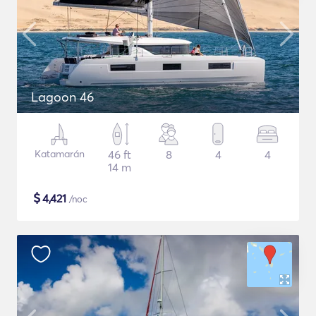
Lagoon 46
Katamarán
46 ft
8
4
4
14 m
$
4,421
/noc