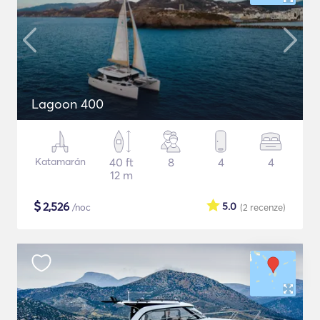
Lagoon 400
Katamarán
40 ft
8
4
4
12 m
$
2,526
5.0
/noc
(2
recenze
)