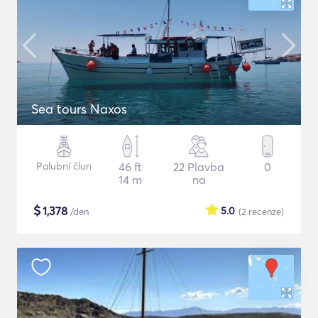
Sea tours Naxos
Palubní člun
46 ft
22 Plavba
0
14 m
na
$
1,378
5.0
/den
(2
recenze
)