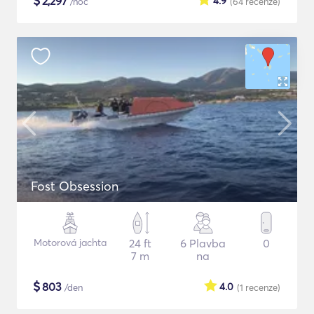
$
2,297
4.9
/noc
(64
recenze
)
Fost Obsession
Motorová jachta
24 ft
6 Plavba
0
7 m
na
$
803
4.0
/den
(1
recenze
)