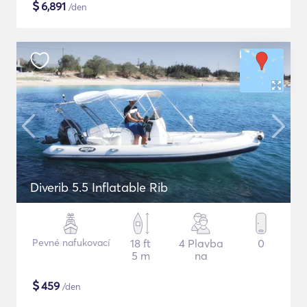
$
6,891
/den
Diverib 5.5 Inflatable Rib
Pevné nafukovací
18 ft
4 Plavba
0
5 m
na
$
459
/den