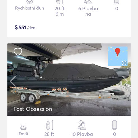
Rychlostní člun
20 ft
6 Plavba
0
6 m
na
$
551
/den
Fost Obsession
Další
28 ft
10 Plavba
0