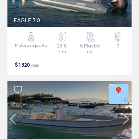
EAGLE 7.0
Motorová jachta
23 ft
6 Plavba
0
7 m
na
$
1,320
/den