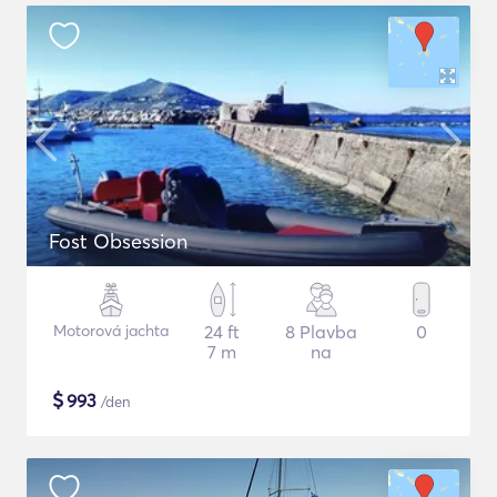
Fost Obsession
Motorová jachta
24 ft
8 Plavba
0
7 m
na
$
993
/den