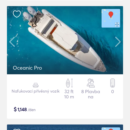
Oceanic Pro
Nafukovací přívěsný vozík
32 ft
8 Plavba
0
10 m
na
$
1,148
/den