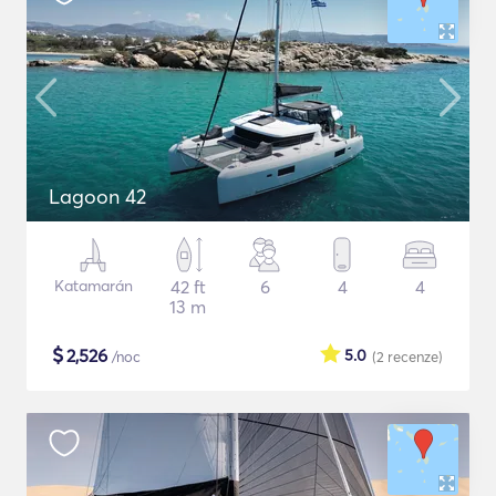
Lagoon 42
Katamarán
42 ft
6
4
4
13 m
$
2,526
5.0
/noc
(2
recenze
)