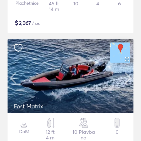
Plachetnice
45 ft
10
4
6
14 m
$
2,067
/noc
Fost Matrix
Další
12 ft
10 Plavba
0
4 m
na