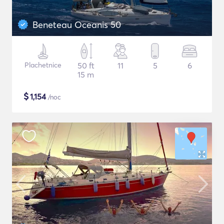
Beneteau Oceanis 50
Plachetnice
50 ft
11
5
6
15 m
$
1,154
/noc