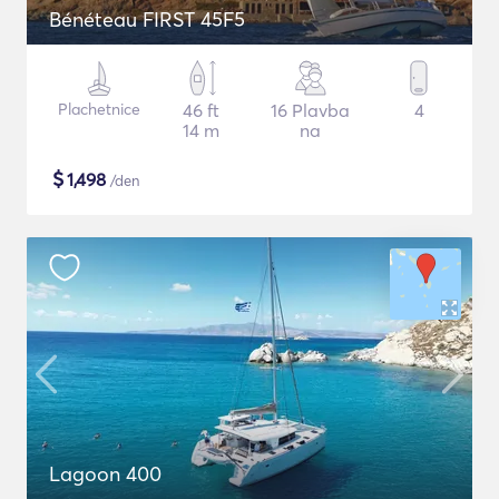
Bénéteau FIRST 45F5
Plachetnice
46 ft
16 Plavba
4
14 m
na
$
1,498
/den
Lagoon 400