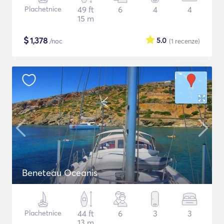
Plachetnice
49 ft
6
4
4
15 m
$
1,378
5.0
/noc
(1
recenze
)
Beneteau Oceanis
Plachetnice
44 ft
6
3
3
13 m