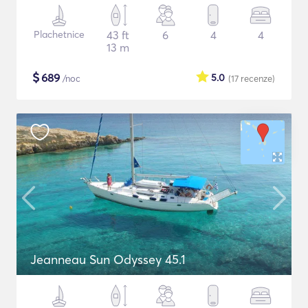
Plachetnice
43 ft
6
4
4
13 m
$
689
5.0
/noc
(17
recenze
)
Jeanneau Sun Odyssey 45.1