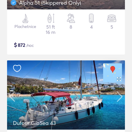
Alpha 51 (Skippered Only)
Plachetnice
51 ft
8
4
5
16 m
$
872
/noc
Dufour GibSea 43