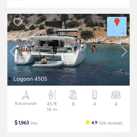
Lagoon 450S
Katamarán
45 ft
8
4
4
14 m
$
1,963
4.9
/noc
(126
recenze
)