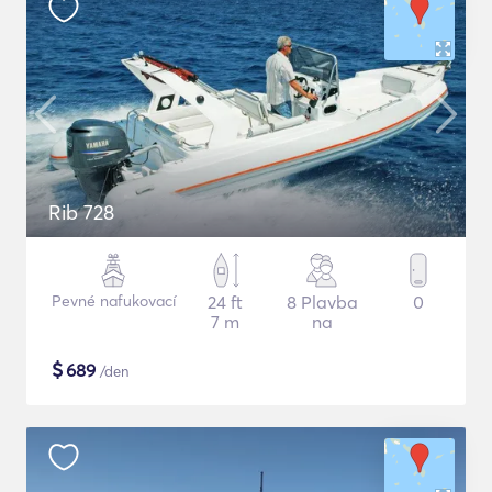
Rib 728
Pevné nafukovací
24 ft
8 Plavba
0
7 m
na
$
689
/den