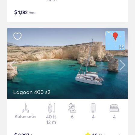
$
1,182
/noc
Lagoon 400 s2
Katamarán
40 ft
6
4
4
12 m