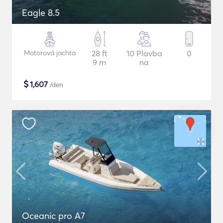
Eagle 8.5
Motorová jachta
28 ft
10 Plavba
0
9 m
na
$
1,607
/den
Oceanic pro A7