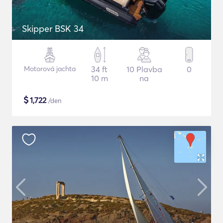
Skipper BSK 34
Motorová jachta
34 ft
10 Plavba
0
10 m
na
$
1,722
/den