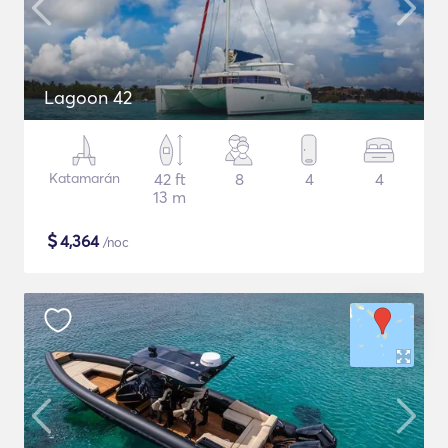
Lagoon 42
Katamarán
42 ft
8
4
4
13 m
$
4,364
/noc