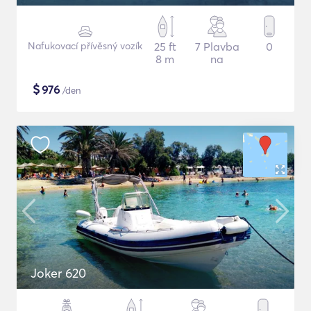
Nafukovací přívěsný vozík
25 ft
7 Plavba
0
8 m
na
$
976
/den
Joker 620