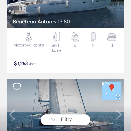
Beneteau Antares 13.80
Motorová jachta
46 ft
4
2
3
14 m
$
1,263
/noc
Filtry