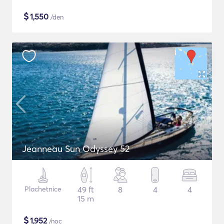
$
1,550
/den
Jeanneau Sun Odyssey 52
Plachetnice
49 ft
8
4
4
15 m
$
1,952
/noc