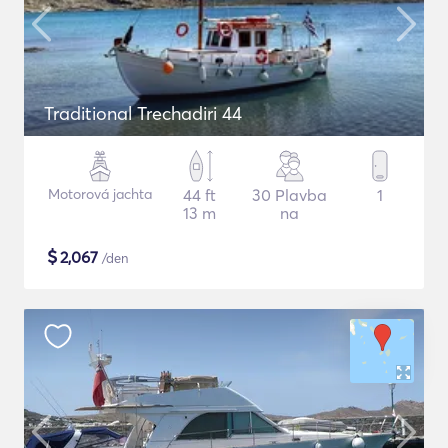
Traditional Trechadiri 44
Motorová jachta
44 ft
30 Plavba
1
13 m
na
$
2,067
/den