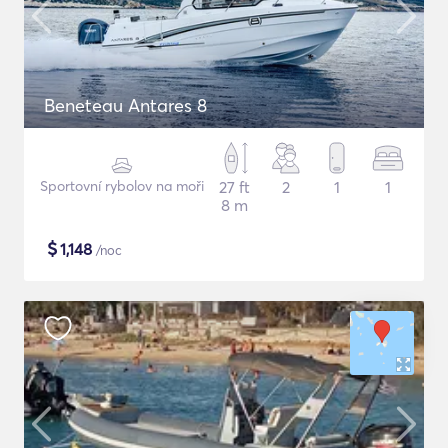
Beneteau Antares 8
Sportovní rybolov na moři
27 ft
2
1
1
8 m
$
1,148
/noc