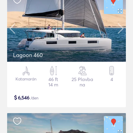
Lagoon 460
Katamarán
46 ft
25 Plavba
4
14 m
na
$
6,546
/den