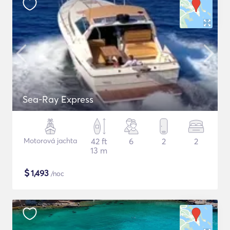
Sea-Ray Express
Motorová jachta
42 ft
6
2
2
13 m
$
1,493
/noc