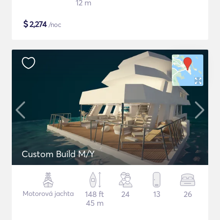
12 m
$
2,274
/noc
Custom Build M/Y
Motorová jachta
148 ft
24
13
26
45 m