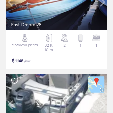
Fost Dream 28
Motorová jachta
32 ft
2
1
1
10 m
$
1,148
/noc