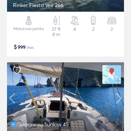
Rinker Fiesta vee 266
Motorová jachta
27 ft
4
2
2
8 m
$
999
/noc
Jeanneau Sunkiss 45