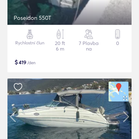
Poseidon 550T
Rychlostní člun
20 ft
7 Plavba
0
6 m
na
$
419
/den