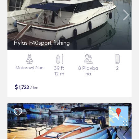
Hylas F40sport fishing
Motorový člun
39 ft
8 Plavba
2
12 m
na
$
1,722
/den