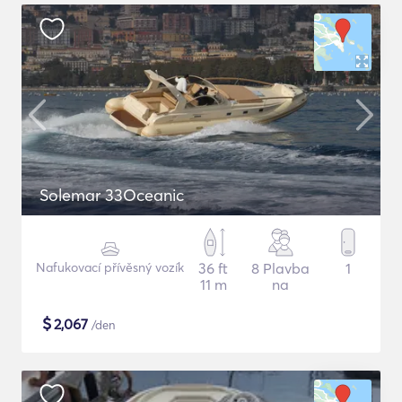
Solemar 33Oceanic
Nafukovací přívěsný vozík
36 ft
8 Plavba
1
11 m
na
$
2,067
/den