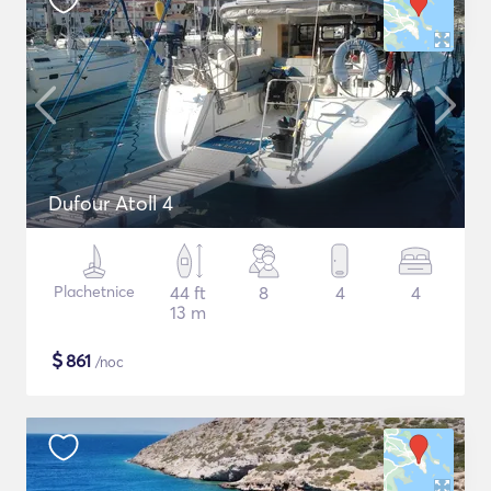
Dufour Atoll 4
Plachetnice
44 ft
8
4
4
13 m
$
861
/noc