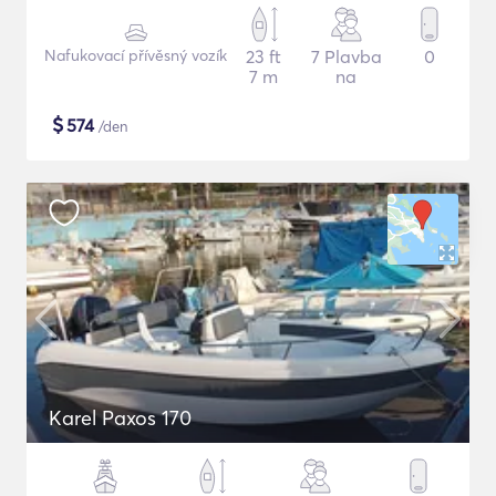
Nafukovací přívěsný vozík
23 ft
7 Plavba
0
7 m
na
$
574
/den
Karel Paxos 170