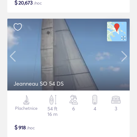
$
20,673
/noc
Jeanneau SO 54 DS
Plachetnice
54 ft
6
4
3
16 m
$
918
/noc