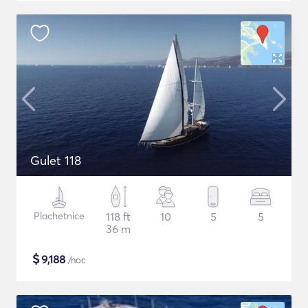
Gulet 118
Plachetnice
118 ft
10
5
5
36 m
$
9,188
/noc