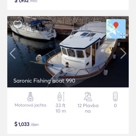
$
1,952
/noc
Saronic Fishing boat 990
Motorová jachta
33 ft
12 Plavba
0
10 m
na
$
1,033
/den