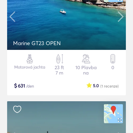
Marine GT23 OPEN
Motorová jachta
23 ft
10 Plavba
0
7 m
na
$
631
5.0
/den
(1
recenze
)