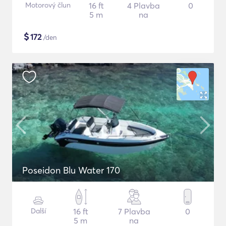
Motorový člun
16 ft
4 Plavba
0
5 m
na
$
172
/den
Poseidon Blu Water 170
Další
16 ft
7 Plavba
0
5 m
na