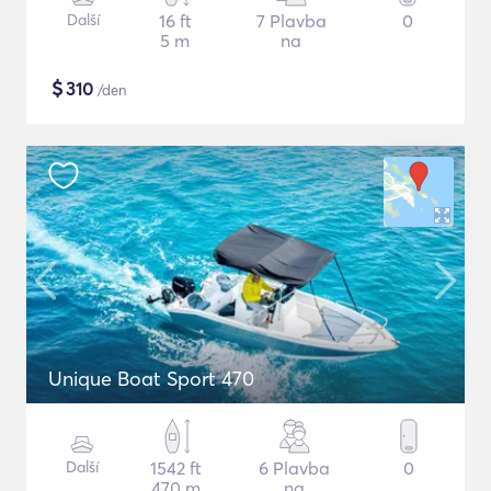
Další
16 ft
7 Plavba
0
5 m
na
$
310
/den
Unique Boat Sport 470
Další
1542 ft
6 Plavba
0
470 m
na