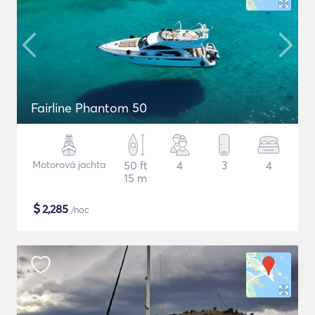
Fairline Phantom 50
Motorová jachta
50 ft
4
3
4
15 m
$
2,285
/noc