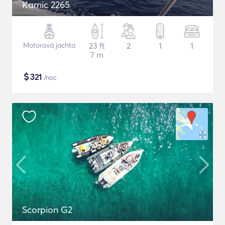
Karnic 2265
Motorová jachta
23 ft
2
1
1
7 m
$
321
/noc
Scorpion G2