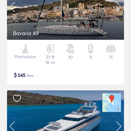
Bavaria 49
Plachetnice
51 ft
10
5
11
16 m
$
545
/noc