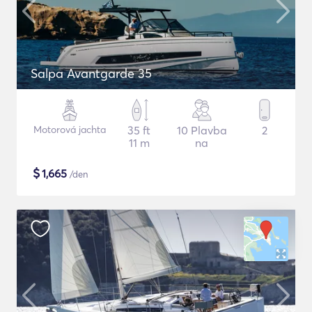
Salpa Avantgarde 35
Motorová jachta
35 ft
10 Plavba
2
11 m
na
$
1,665
/den