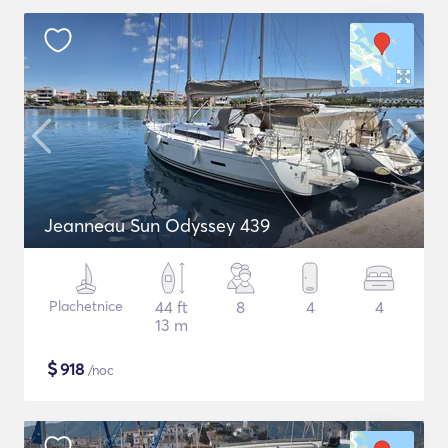
Jeanneau Sun Odyssey 439
Plachetnice
44 ft
8
4
4
13 m
$
918
/noc