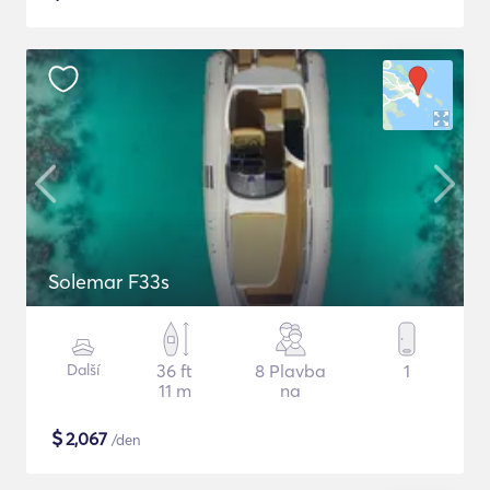
Solemar F33s
Další
36 ft
8 Plavba
1
11 m
na
$
2,067
/den