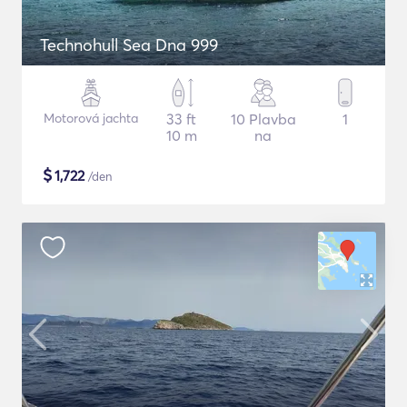
Technohull Sea Dna 999
Motorová jachta
33 ft
10 Plavba
1
10 m
na
$
1,722
/den