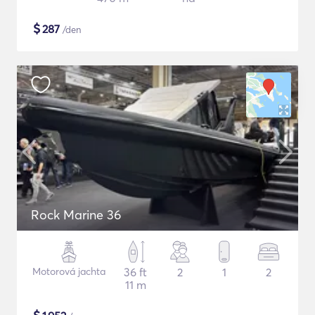
$
287
/den
Rock Marine 36
Motorová jachta
36 ft
2
1
2
11 m