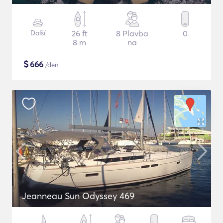
Další
26 ft
8 Plavba
0
8 m
na
$
666
/den
Jeanneau Sun Odyssey 469