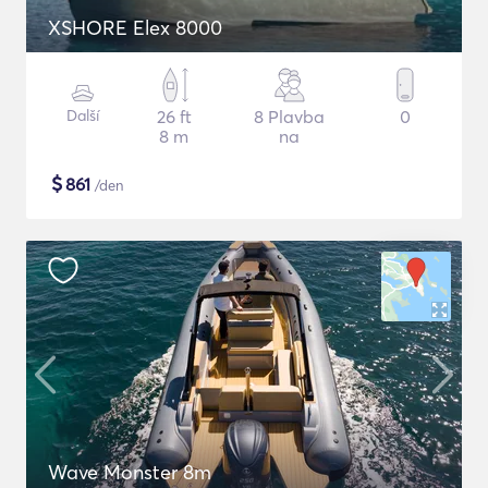
XSHORE Elex 8000
Další
26 ft
8 Plavba
0
8 m
na
$
861
/den
Wave Monster 8m