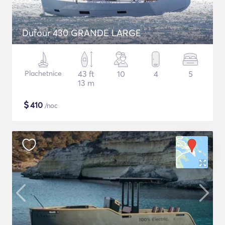
Dufour 430 GRANDE LARGE
Plachetnice
43 ft
10
4
5
13 m
$
410
/noc