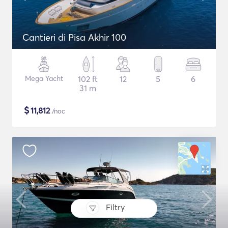
Cantieri di Pisa Akhir 100
Mega Yacht
102 ft
12
5
6
31 m
$
11,812
/noc
Filtry