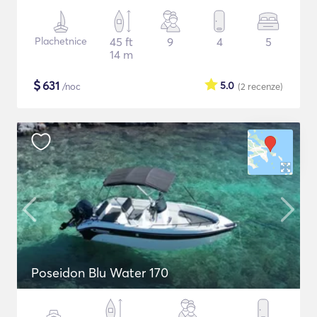
Plachetnice
45 ft
9
4
5
14 m
$
631
5.0
/noc
(2
recenze
)
Poseidon Blu Water 170