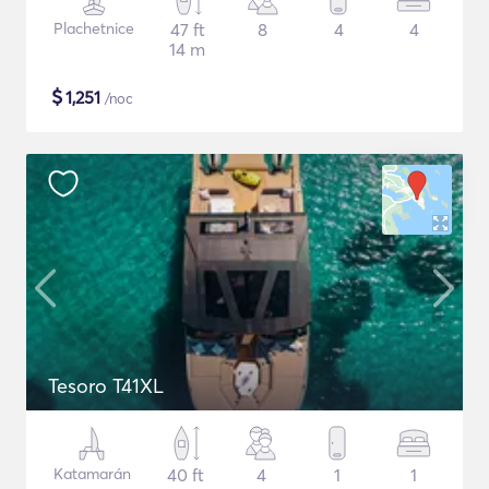
Plachetnice
47 ft
8
4
4
14 m
$
1,251
/noc
Tesoro T41XL
Katamarán
40 ft
4
1
1