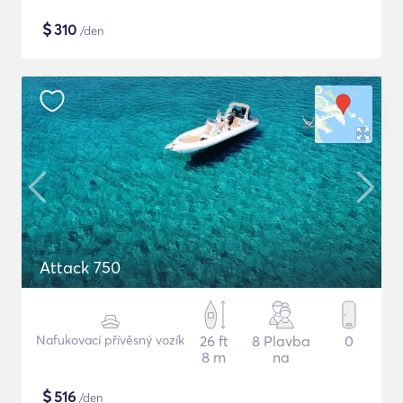
$
310
/den
Attack 750
Nafukovací přívěsný vozík
26 ft
8 Plavba
0
8 m
na
$
516
/den