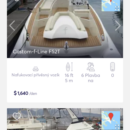
Custom-f-Line F52T
Nafukovací přívěsný vozík
16 ft
6 Plavba
0
5 m
na
$
1,640
/den