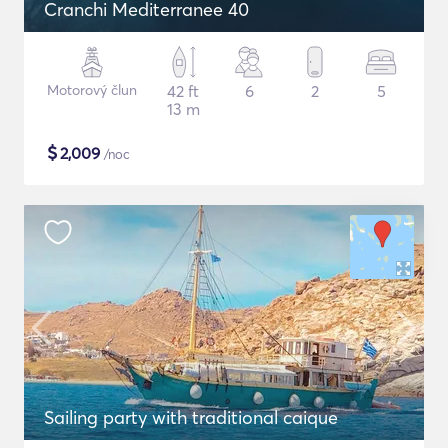
Cranchi Mediterranee 40
Motorový člun
42 ft
6
2
5
13 m
$
2,009
/noc
Sailing party with traditional caique