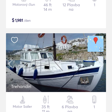
Motorový člun
46 ft
12 Plavba
1
14 m
na
$
1,981
/den
Trehandiri
Motor Sailer
35 ft
6 Plavba
1
11 m
na