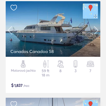
Canados Canadoa 58
Motorová jachta
59 ft
8
3
7
18 m
$
1,837
/noc