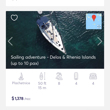
Sailing adventure - Delos & Rhenia Islands
(up to 10 pax)
Plachetnice
50 ft
8
4
4
15 m
$
1,378
/noc