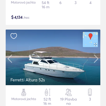
Motorová jachta
54 ft
6
3
4
16 m
$
4,134
/noc
Ferretti Altura 52s
Motorová jachta
52 ft
19 Plavba
3
16 m
na