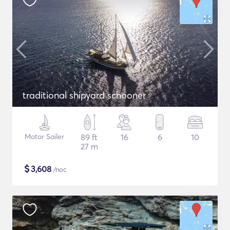
traditional shipyard schooner
Motor Sailer
89 ft
16
6
10
27 m
$
3,608
/noc