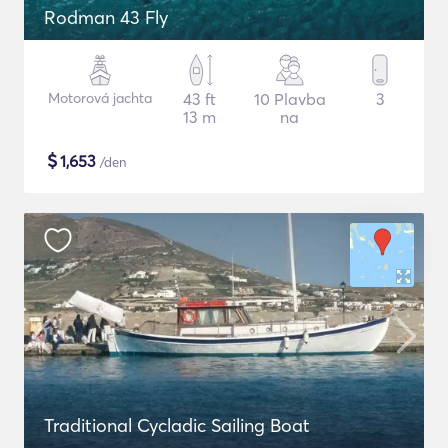
Rodman 43 Fly
Motorová jachta
43 ft
10 Plavba
3
13 m
na
$
1,653
/den
Traditional Cycladic Sailing Boat