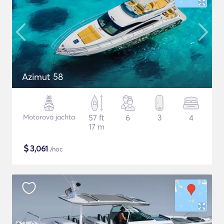
Azimut 58
Motorová jachta
57 ft
6
3
4
17 m
$
3,061
/noc