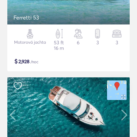
Ferretti 53
Motorová jachta
53 ft
6
3
3
16 m
$
2,928
/noc