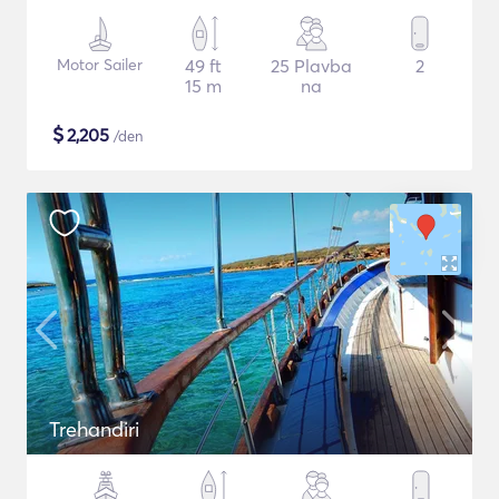
Motor Sailer
49 ft
25 Plavba
2
15 m
na
$
2,205
/den
Trehandiri