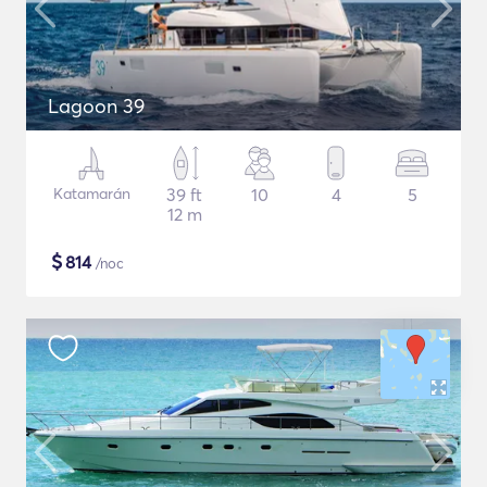
Lagoon 39
Katamarán
39 ft
10
4
5
12 m
$
814
/noc