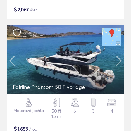
$
2,067
/den
Fairline Phantom 50 Flybridge
Motorová jachta
50 ft
6
3
4
15 m
$
1,653
/noc