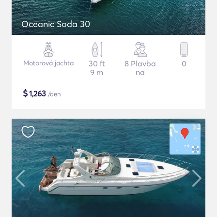
Oceanic Soda 30
Motorová jachta
30 ft
8 Plavba
0
9 m
na
$
1,263
/den