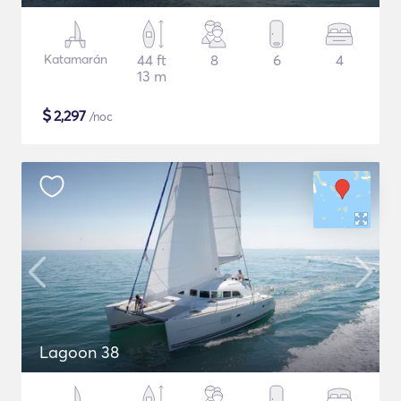
Katamarán
44 ft
8
6
4
13 m
$
2,297
/noc
Lagoon 38