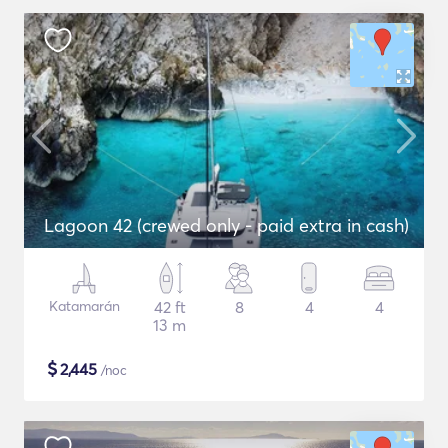
Lagoon 42 (crewed only - paid extra in cash)
Katamarán
42 ft
8
4
4
13 m
$
2,445
/noc