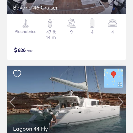
Bavaria 46 Cruiser
Plachetnice
47 ft
9
4
4
14 m
$
826
/noc
Lagoon 44 Fly