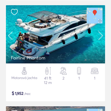
Fairline Phantom
Motorová jachta
41 ft
2
1
1
12 m
$
1,952
/noc