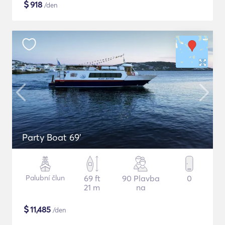
$
918
/den
Party Boat 69'
Palubní člun
69 ft
90 Plavba
0
21 m
na
$
11,485
/den