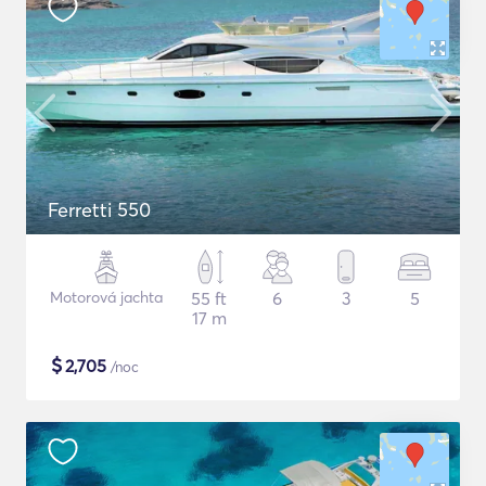
Ferretti 550
Motorová jachta
55 ft
6
3
5
17 m
$
2,705
/noc