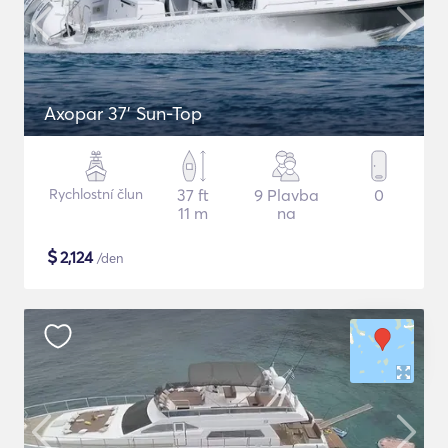
Axopar 37’ Sun-Top
Rychlostní člun
37 ft
9 Plavba
0
11 m
na
$
2,124
/den