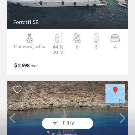
Ferretti 58
Motorová jachta
64 ft
6
3
4
20 m
$
2,698
/noc
Filtry