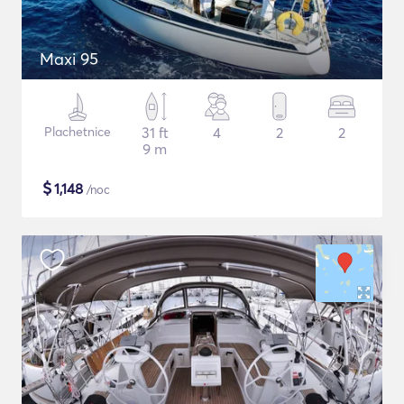
Maxi 95
Plachetnice
31 ft
4
2
2
9 m
$
1,148
/noc