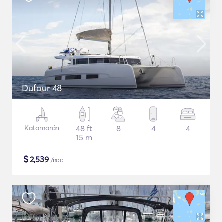
Dufour 48
Katamarán
48 ft
8
4
4
15 m
$
2,539
/noc