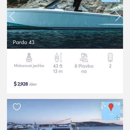
Pardo 43
Motorová jachta
43 ft
8 Plavba
2
13 m
na
$
2,928
/den