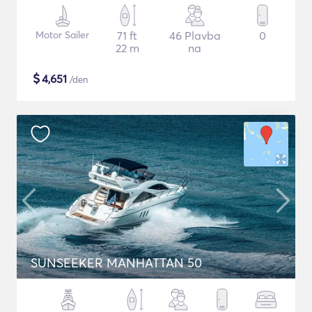
Motor Sailer
71 ft
46 Plavba
0
22 m
na
$
4,651
/den
SUNSEEKER MANHATTAN 50