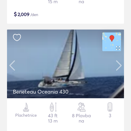
15 m
na
$
2,009
/den
Beneteau Oceania 430
Plachetnice
43 ft
8 Plavba
3
13 m
na