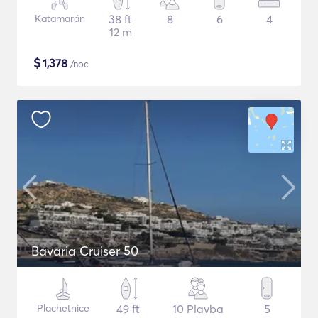
Katamarán
38 ft
8
6
4
12 m
$
1,378
/noc
Bavaria Cruiser 50
Plachetnice
49 ft
10 Plavba
5