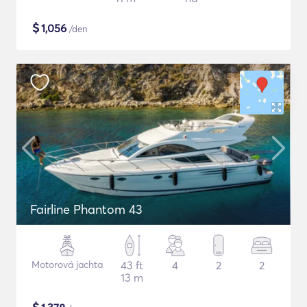
$
1,056
/den
Fairline Phantom 43
Motorová jachta
43 ft
4
2
2
13 m