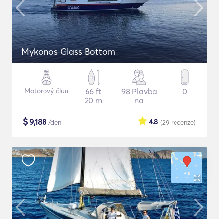
Mykonos Glass Bottom
Motorový člun
66 ft
98 Plavba
0
20 m
na
$
9,188
4.8
/den
(29
recenze
)