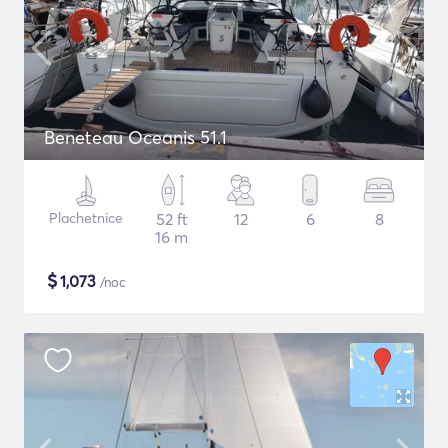
Beneteau Oceanis 51.1
Plachetnice
52 ft
12
6
8
16 m
$
1,073
/noc