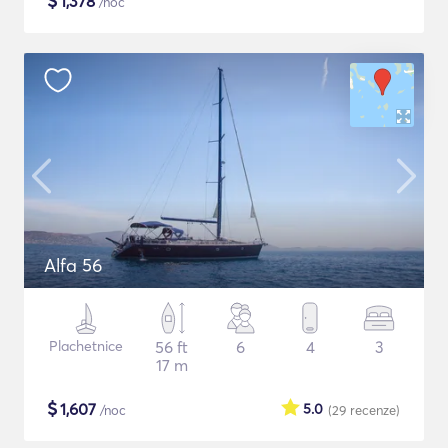
$
1,378
/noc
Alfa 56
Plachetnice
56 ft
6
4
3
17 m
$
1,607
5.0
/noc
(29
recenze
)