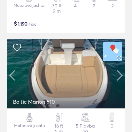
Motorová jachta
30 ft
4
2
2
9 m
$
1,190
/noc
Baltic Marion 510
Motorová jachta
16 ft
5 Plavba
0
5 m
na