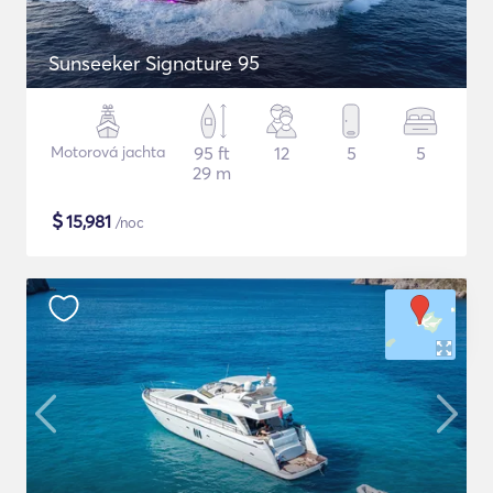
Sunseeker Signature 95
Motorová jachta
95 ft
12
5
5
29 m
$
15,981
/noc