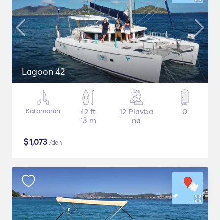
Lagoon 42
Katamarán
42 ft
12 Plavba
0
13 m
na
$
1,073
/den