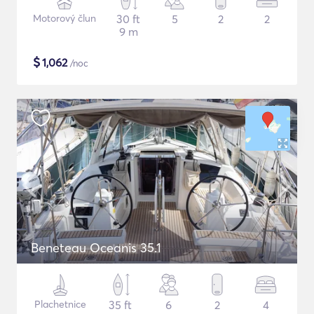
Motorový člun
30 ft
5
2
2
9 m
$
1,062
/noc
Beneteau Oceanis 35.1
Plachetnice
35 ft
6
2
4