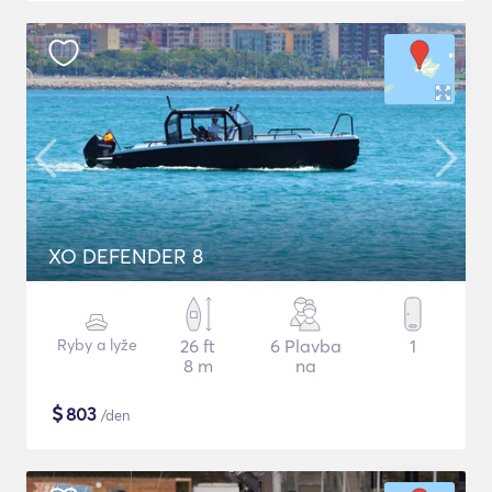
XO DEFENDER 8
Ryby a lyže
26 ft
6 Plavba
1
8 m
na
$
803
/den