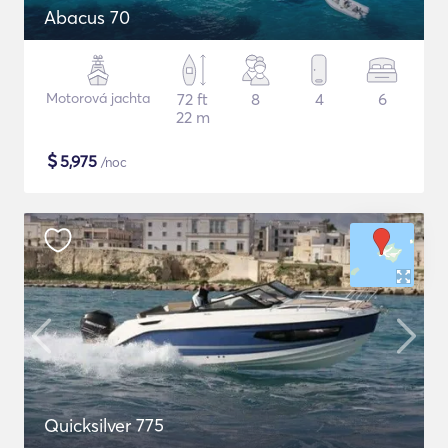
Abacus 70
Motorová jachta
72 ft
8
4
6
22 m
$
5,975
/noc
Quicksilver 775