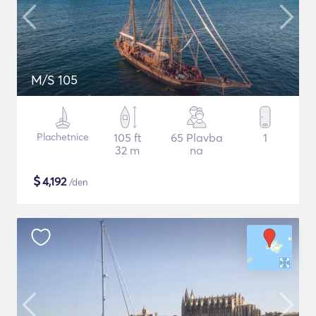
M/S 105
Plachetnice
105 ft
65 Plavba
1
32 m
na
$
4,192
/den