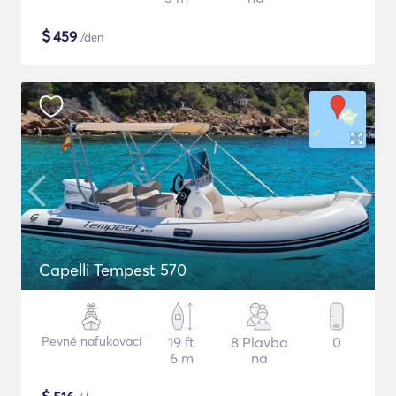
$
459
/den
Capelli Tempest 570
Pevné nafukovací
19 ft
8 Plavba
0
6 m
na