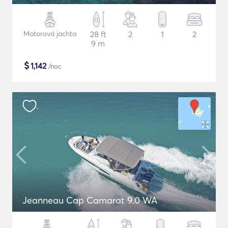
Motorová jachta
28 ft
2
1
2
9 m
$
1,142
/noc
Jeanneau Cap Camarat 9.0 WA