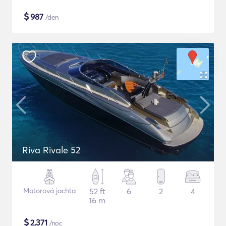
$
987
/den
Riva Rivale 52
Motorová jachta
52 ft
6
2
4
16 m
$
2,371
/noc