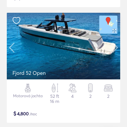
Fjord 52 Open
Motorová jachta
52 ft
4
2
2
16 m
$
4,800
/noc