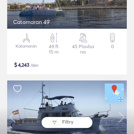
Catamaran 49'
Katamarán
49 ft
45 Plavba
0
15 m
na
$
4,243
/den
Filtry