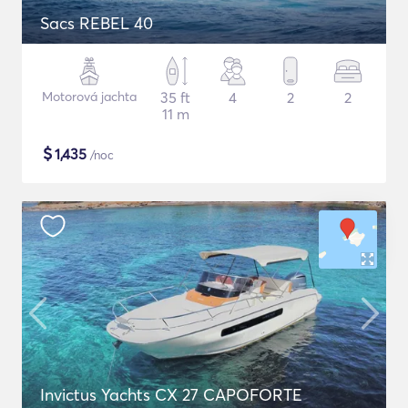
Sacs REBEL 40
Motorová jachta
35 ft
4
2
2
11 m
$
1,435
/noc
Invictus Yachts CX 27 CAPOFORTE