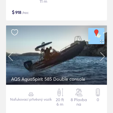
11 m
$
918
/noc
AQS AquaSpirit 585 Double console
Nafukovací přívěsný vozík
20 ft
8 Plavba
0
6 m
na