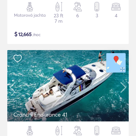
Motorová jachta
23 ft
6
3
4
7 m
$
12,665
/noc
Cranchi Endurance 41