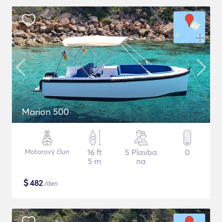
Marion 500
Motorový člun
16 ft
5 Plavba
0
5 m
na
$
482
/den