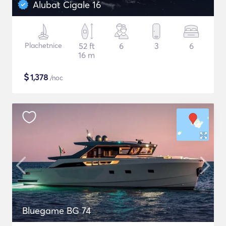
Alubat Cigale 16
Plachetnice
52 ft
6
3
6
16 m
$
1,378
/noc
Bluegame BG 74