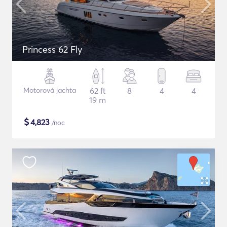
Princess 62 Fly
Motorová jachta
62 ft
8
4
4
19 m
$
4,823
/noc