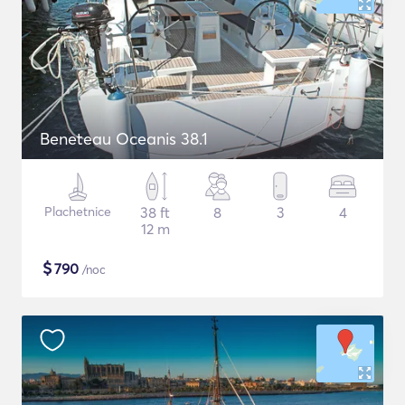
Beneteau Oceanis 38.1
Plachetnice
38 ft
8
3
4
12 m
$
790
/noc