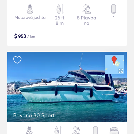
Motorová jachta
26 ft
8 Plavba
1
8 m
na
$
953
/den
Bavaria 30 Sport