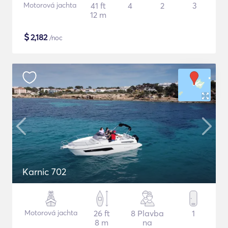
Motorová jachta
41 ft
4
2
3
12 m
$
2,182
/noc
Karnic 702
Motorová jachta
26 ft
8 Plavba
1
8 m
na