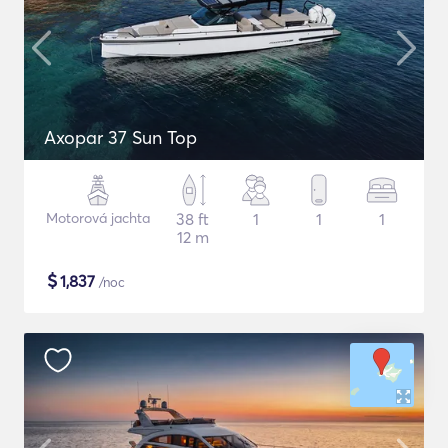
Axopar 37 Sun Top
Motorová jachta
38 ft
1
1
1
12 m
$
1,837
/noc