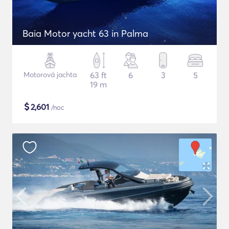
Baia Motor yacht 63 in Palma
Motorová jachta
63 ft
6
3
5
19 m
$
2,601
/noc