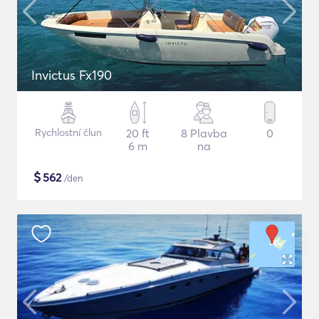
Invictus Fx190
Rychlostní člun
20 ft
8 Plavba
0
6 m
na
$
562
/den