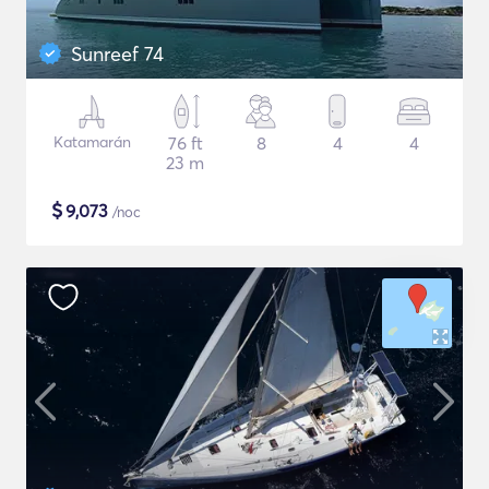
Sunreef 74
Katamarán
76 ft
8
4
4
23 m
$
9,073
/noc