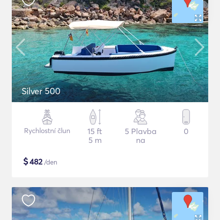
Silver 500
Rychlostní člun
15 ft
5 Plavba
0
5 m
na
$
482
/den