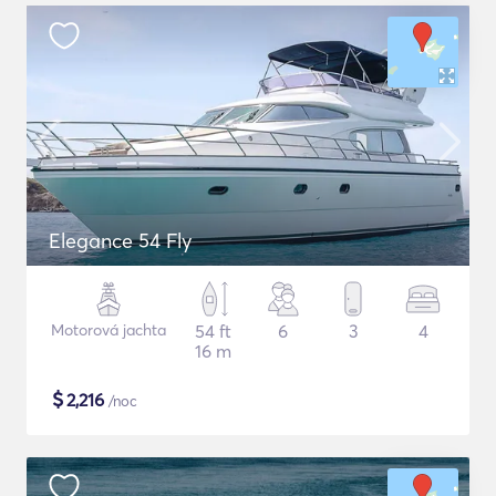
Elegance 54 Fly
Motorová jachta
54 ft
6
3
4
16 m
$
2,216
/noc