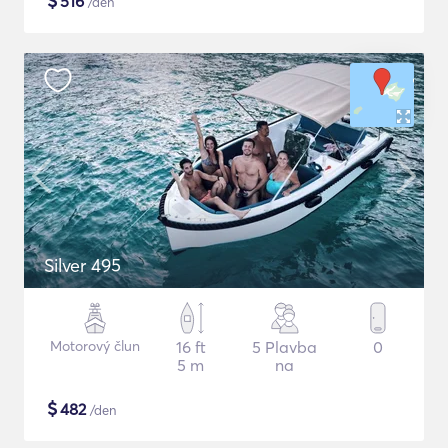
$
516
/den
Silver 495
Motorový člun
16 ft
5 Plavba
0
5 m
na
$
482
/den