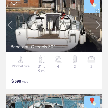
Beneteau Oceanis 30.1
Plachetnice
31 ft
4
2
2
9 m
$
598
/noc