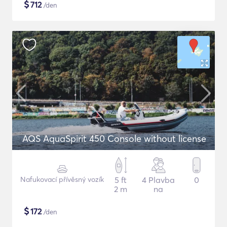
$
712
/den
AQS AquaSpirit 450 Console without license
Nafukovací přívěsný vozík
5 ft
4 Plavba
0
2 m
na
$
172
/den