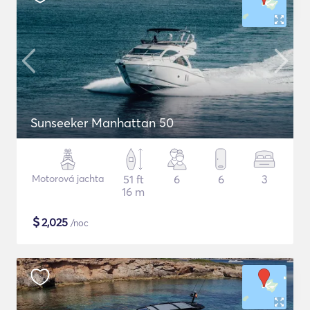
Sunseeker Manhattan 50
Motorová jachta
51 ft
6
6
3
16 m
$
2,025
/noc