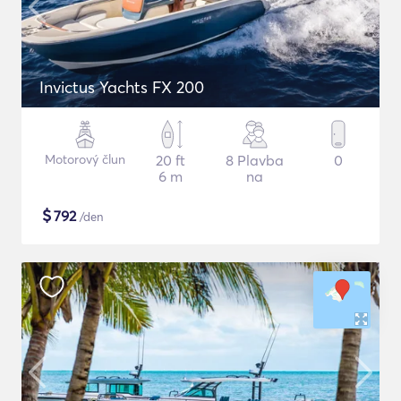
Invictus Yachts FX 200
Motorový člun
20 ft
8 Plavba
0
6 m
na
$
792
/den