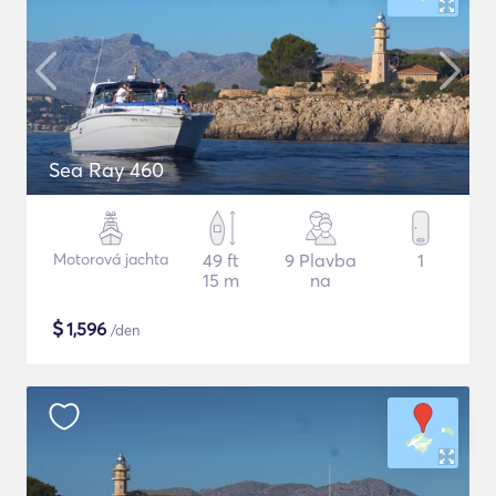
Sea Ray 460
Motorová jachta
49 ft
9 Plavba
1
15 m
na
$
1,596
/den