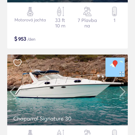
Motorová jachta
33 ft
7 Plavba
1
10 m
na
$
953
/den
Chaparral Signature 30