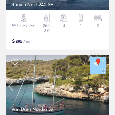
Ranieri Next 240 SH
Motorový člun
26 ft
3
1
2
8 m
$
895
/noc
Van Dam Nordia 52