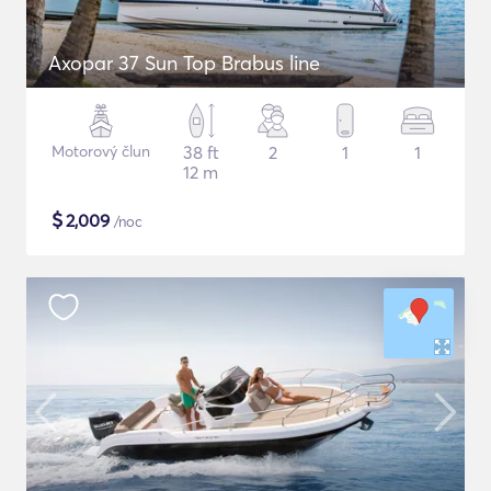
Axopar 37 Sun Top Brabus line
Motorový člun
38 ft
2
1
1
12 m
$
2,009
/noc