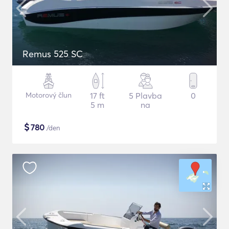
Remus 525 SC
Motorový člun
17 ft
5 Plavba
0
5 m
na
$
780
/den