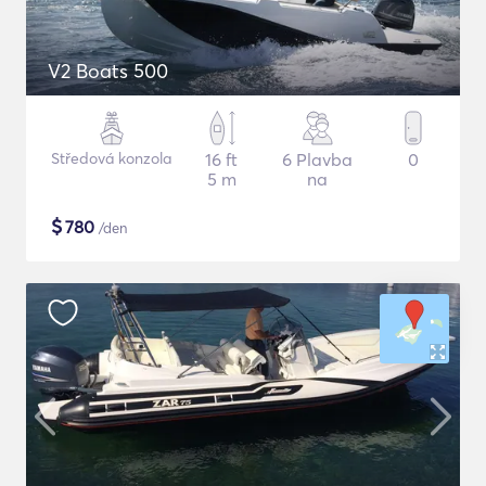
V2 Boats 500
Středová konzola
16 ft
6 Plavba
0
5 m
na
$
780
/den