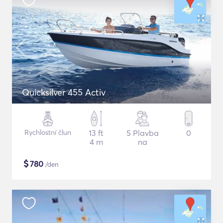
Quicksilver 455 Activ
Rychlostní člun
13 ft
5 Plavba
0
4 m
na
$
780
/den