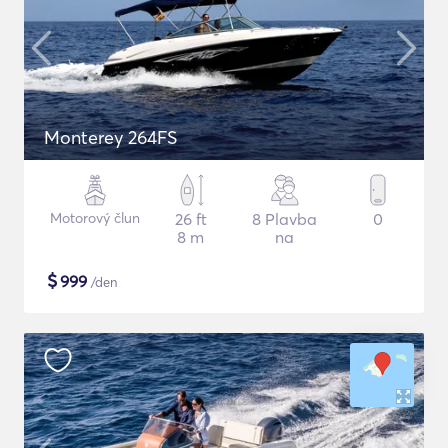
Monterey 264FS
Motorový člun
26 ft
8 Plavba
0
8 m
na
$
999
/den