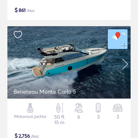
$
861
/noc
Beneteau Monte Carlo 5
Motorová jachta
50 ft
6
3
3
15 m
$
2,756
/noc