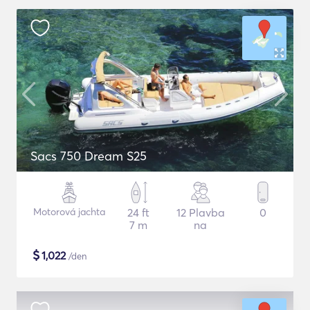
Sacs 750 Dream S25
Motorová jachta
24 ft
12 Plavba
0
7 m
na
$
1,022
/den