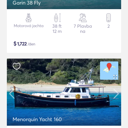
Garin 38 Fly
Motorová jachta
38 ft
7 Plavba
2
12 m
na
$
1,722
/den
Menorquin Yacht 160