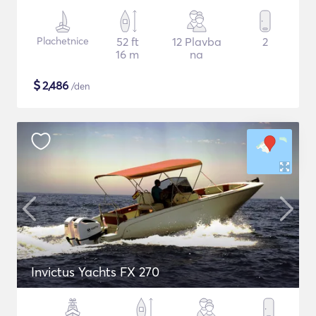
Plachetnice
52 ft
12 Plavba
2
16 m
na
$
2,486
/den
Invictus Yachts FX 270