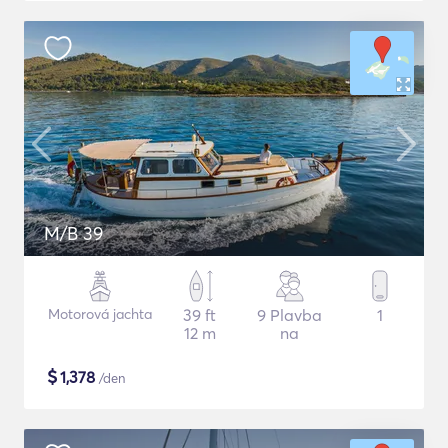
M/B 39
Motorová jachta
39 ft
9 Plavba
1
12 m
na
$
1,378
/den