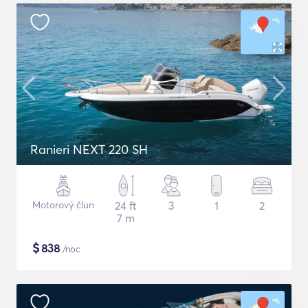
Ranieri NEXT 220 SH
Motorový člun
24 ft
3
1
2
7 m
$
838
/noc