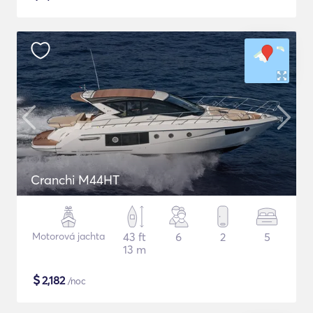
Cranchi M44HT
Motorová jachta
43 ft
6
2
5
13 m
$
2,182
/noc