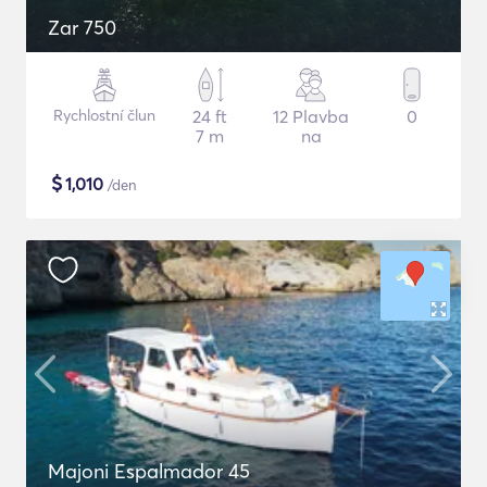
Zar 750
Rychlostní člun
24 ft
12 Plavba
0
7 m
na
$
1,010
/den
Majoni Espalmador 45