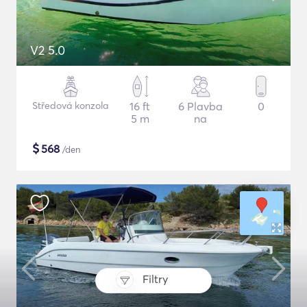
V2 5.0
Středová konzola
16 ft
6 Plavba
0
5 m
na
$
568
/den
Filtry