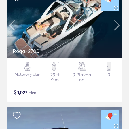
Regal 2700
Motorový člun
29 ft
9 Plavba
0
9 m
na
$
1,027
/den