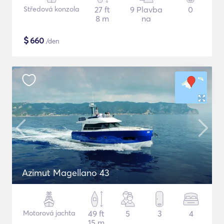
Středová konzola
27 ft
9 Plavba
0
8 m
na
$
660
/den
Azimut Magellano 43
Motorová jachta
49 ft
5
3
4
15 m