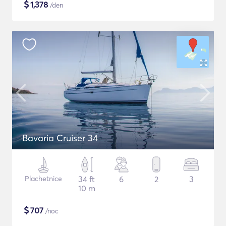
$
1,378
/den
Bavaria Cruiser 34
Plachetnice
34 ft
6
2
3
10 m
$
707
/noc