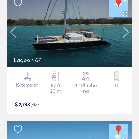
Lagoon 67
Katamarán
67 ft
12 Plavba
0
20 m
na
$
2,733
/den