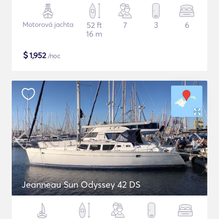
Motorová jachta
52 ft
7
3
6
16 m
$
1,952
/noc
Jeanneau Sun Odyssey 42 DS