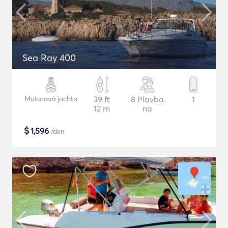
Sea Ray 400
Motorová jachta
39 ft
8 Plavba
1
12 m
na
$
1,596
/den