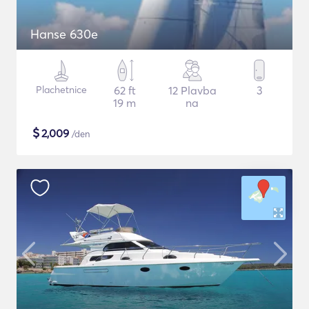
Hanse 630e
Plachetnice
62 ft
12 Plavba
3
19 m
na
$
2,009
/den