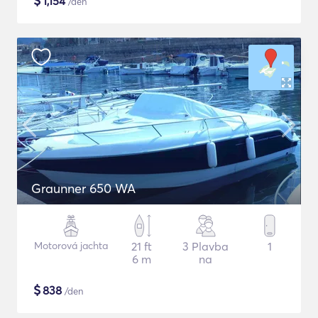
$
1,154
/den
Graunner 650 WA
Motorová jachta
21 ft
3 Plavba
1
6 m
na
$
838
/den