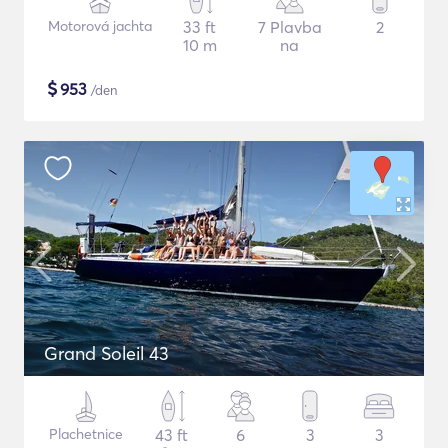
Motorová jachta
33 ft
7 Plavba
2
10 m
na
$
953
/den
Grand Soleil 43
Plachetnice
43 ft
6
3
3