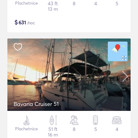
Plachetnice
43 ft
8
4
5
13 m
$
631
/noc
Bavaria Cruiser 51
Plachetnice
51 ft
8
5
4
16 m