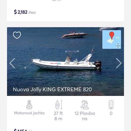
$
2,182
/noc
Nuova Jolly KING EXTREME 820
Motorová jachta
27 ft
12 Plavba
0
8 m
na