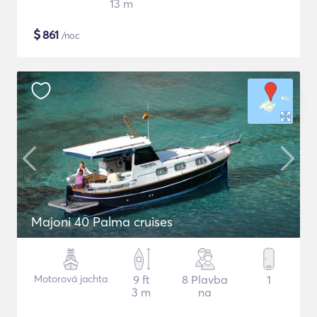
13 m
$
861
/noc
Majoni 40 Palma cruises
Motorová jachta
9 ft
8 Plavba
1
3 m
na