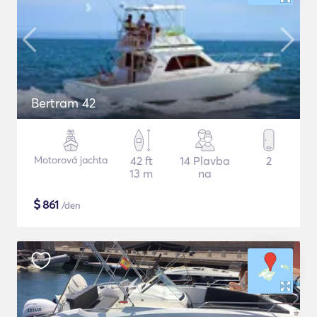
Bertram 42
Motorová jachta
42 ft
14 Plavba
2
13 m
na
$
861
/den