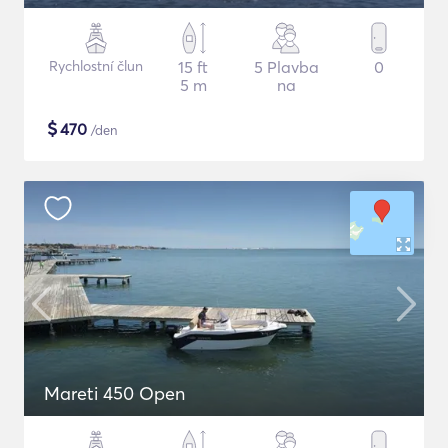
Rychlostní člun
15 ft
5 Plavba
0
5 m
na
$
470
/den
Mareti 450 Open