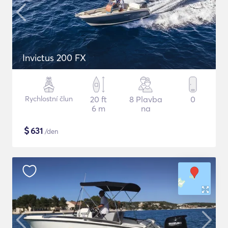
Invictus 200 FX
Rychlostní člun
20 ft
8 Plavba
0
6 m
na
$
631
/den