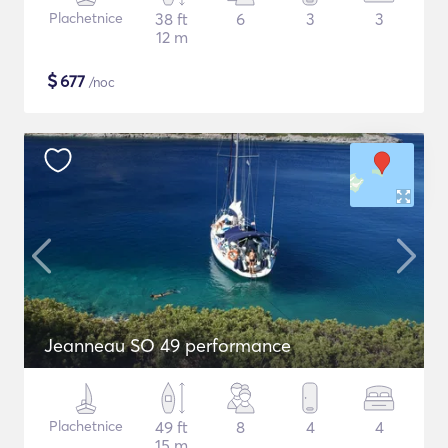
Plachetnice
38 ft
6
3
3
12 m
$
677
/noc
Jeanneau SO 49 performance
Plachetnice
49 ft
8
4
4
15 m