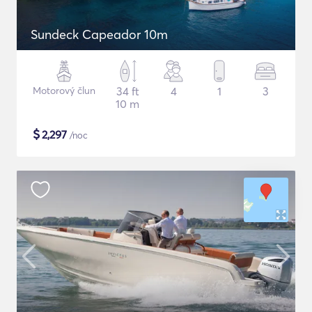
Sundeck Capeador 10m
Motorový člun
34 ft
4
1
3
10 m
$
2,297
/noc