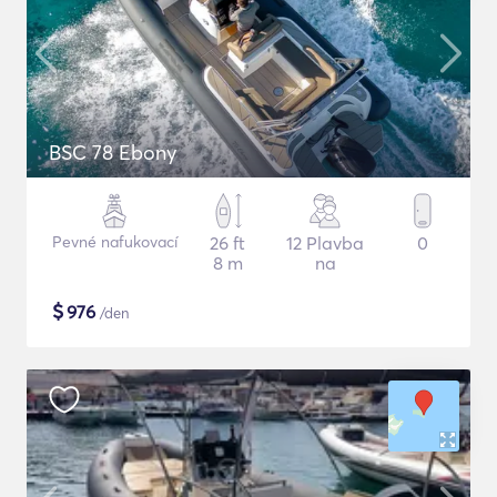
BSC 78 Ebony
Pevné nafukovací
26 ft
12 Plavba
0
8 m
na
$
976
/den