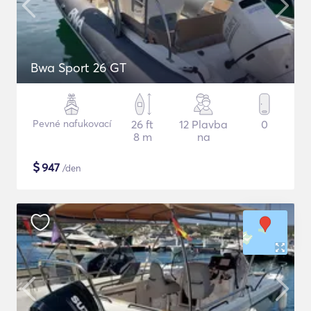
Bwa Sport 26 GT
Pevné nafukovací
26 ft
12 Plavba
0
8 m
na
$
947
/den