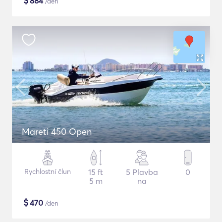
$
884
/den
Mareti 450 Open
Rychlostní člun
15 ft
5 Plavba
0
5 m
na
$
470
/den