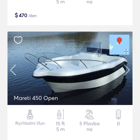
5 m
na
$
470
/den
Mareti 450 Open
Rychlostní člun
15 ft
5 Plavba
0
5 m
na