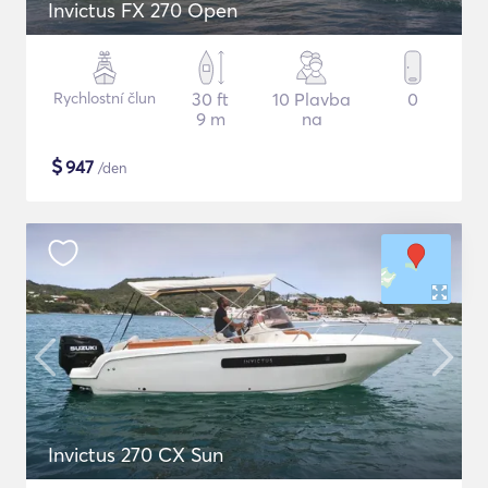
Invictus FX 270 Open
Rychlostní člun
30 ft
10 Plavba
0
9 m
na
$
947
/den
Invictus 270 CX Sun