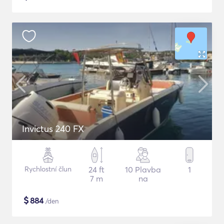
Invictus 240 FX
Rychlostní člun
24 ft
10 Plavba
1
7 m
na
$
884
/den