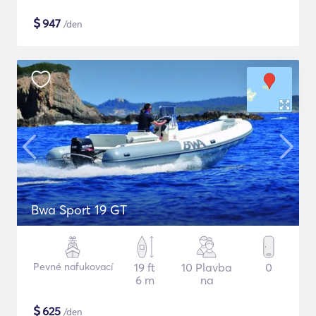
$
947
/den
Bwa Sport 19 GT
Pevné nafukovací
19 ft
10 Plavba
0
6 m
na
$
625
/den