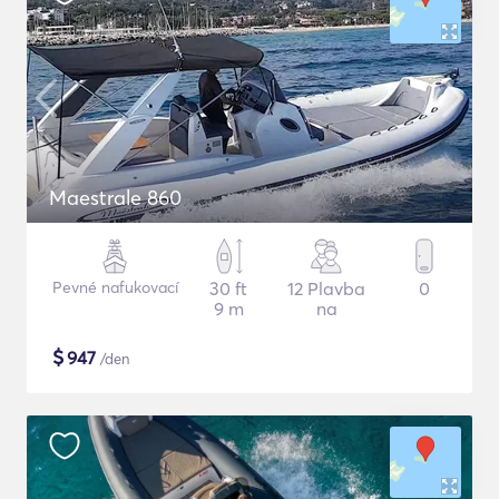
Maestrale 860
Pevné nafukovací
30 ft
12 Plavba
0
9 m
na
$
947
/den