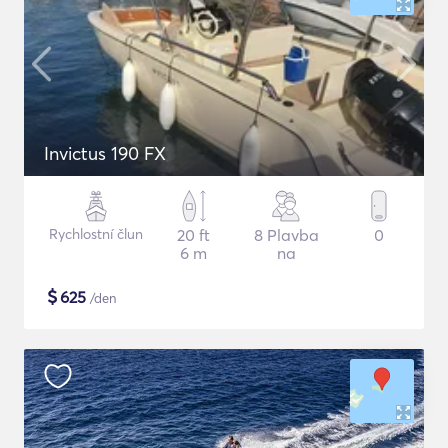
Invictus 190 FX
Rychlostní člun
20 ft
8 Plavba
0
6 m
na
$
625
/den