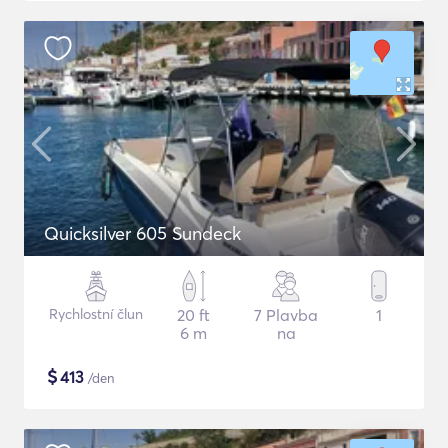
Quicksilver 605 Sundeck
Rychlostní člun
20 ft
7 Plavba
1
6 m
na
$
413
/den