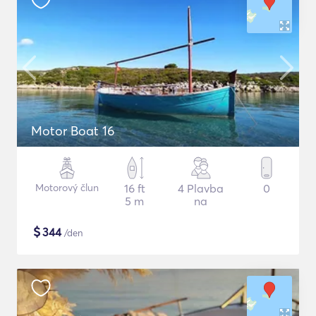
Motor Boat 16
Motorový člun
16 ft
4 Plavba
0
5 m
na
$
344
/den