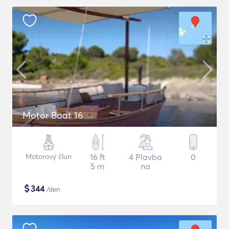
Motor Boat 16
Motorový člun
16 ft
4 Plavba
0
5 m
na
$
344
/den