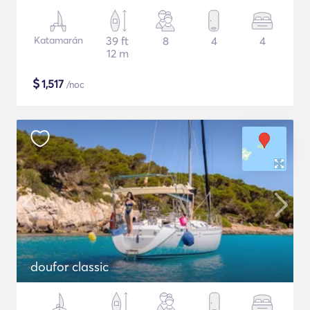
Katamarán
39 ft
8
4
4
12 m
$
1,517
/noc
doufor classic