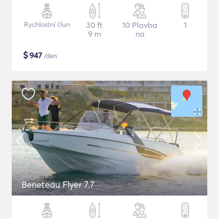
Rychlostní člun
30 ft
10 Plavba
1
9 m
na
$
947
/den
Beneteau Flyer 7.7