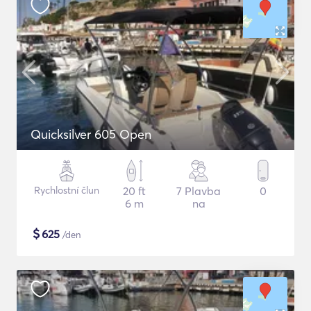
Quicksilver 605 Open
Rychlostní člun
20 ft
7 Plavba
0
6 m
na
$
625
/den