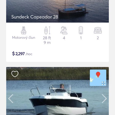
Sundeck Capeador 28
Motorový člun
28 ft
4
1
2
9 m
$
2,297
/noc