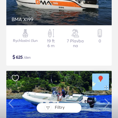
BMA X199
Rychlostní člun
19 ft
7 Plavba
0
6 m
na
$
625
/den
Filtry