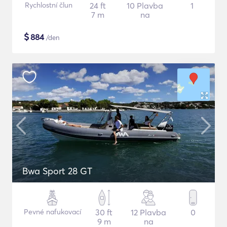
Rychlostní člun
24 ft
10 Plavba
1
7 m
na
$
884
/den
Bwa Sport 28 GT
Pevné nafukovací
30 ft
12 Plavba
0
9 m
na