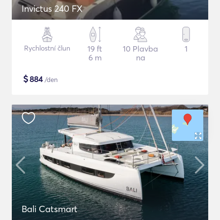
Invictus 240 FX
Rychlostní člun
19 ft
10 Plavba
1
6 m
na
$
884
/den
Bali Catsmart