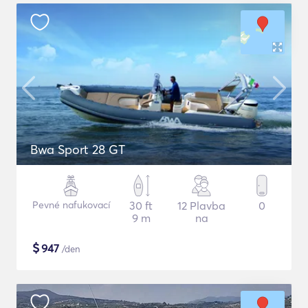
Bwa Sport 28 GT
Pevné nafukovací
30 ft
12 Plavba
0
9 m
na
$
947
/den