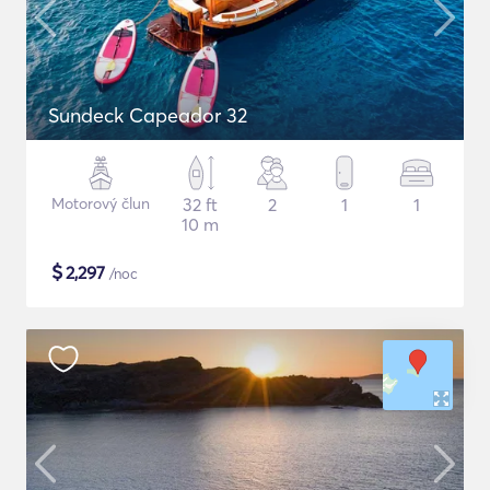
Sundeck Capeador 32
Motorový člun
32 ft
2
1
1
10 m
$
2,297
/noc