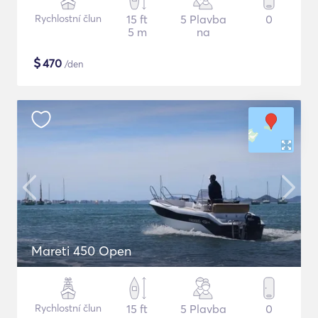
Rychlostní člun
15 ft
5 Plavba
0
5 m
na
$
470
/den
Mareti 450 Open
Rychlostní člun
15 ft
5 Plavba
0