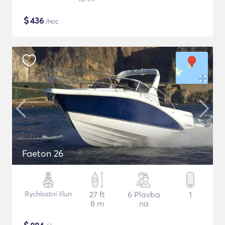
$
436
/noc
Faeton 26
Rychlostní člun
27 ft
6 Plavba
1
8 m
na