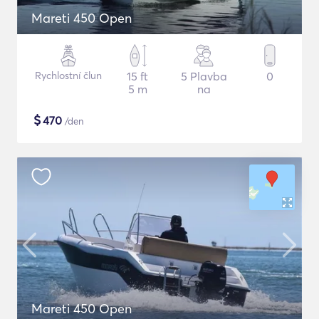
Mareti 450 Open
Rychlostní člun
15 ft
5 Plavba
0
5 m
na
$
470
/den
Mareti 450 Open