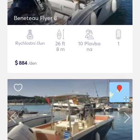
Beneteau Flyer 8
Rychlostní člun
26 ft
10 Plavba
1
8 m
na
$
884
/den