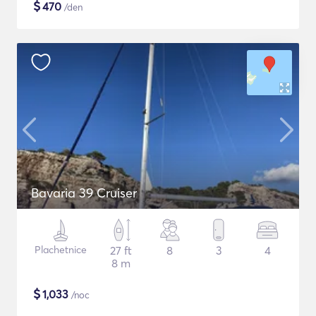
$
470
/den
Bavaria 39 Cruiser
Plachetnice
27 ft
8
3
4
8 m
$
1,033
/noc