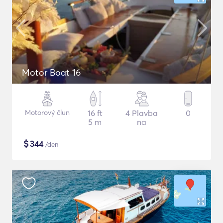
Motor Boat 16
Motorový člun
16 ft
4 Plavba
0
5 m
na
$
344
/den