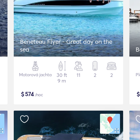
Beneteau Flyer - Great day on the
sea
B
Motorová jachta
30 ft
11
2
2
Pl
9 m
$
574
/noc