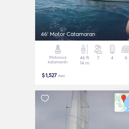
46' Motor Catamaran
Motorový
46 ft
7
4
6
katamarán
14 m
$
1,527
/noc