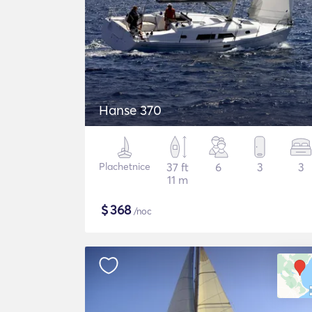
Hanse 370
Plachetnice
37 ft
6
3
3
11 m
$
368
/noc