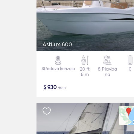
Astilux 600
Středová konzola
20 ft
8 Plavba
0
6 m
na
$
930
/den