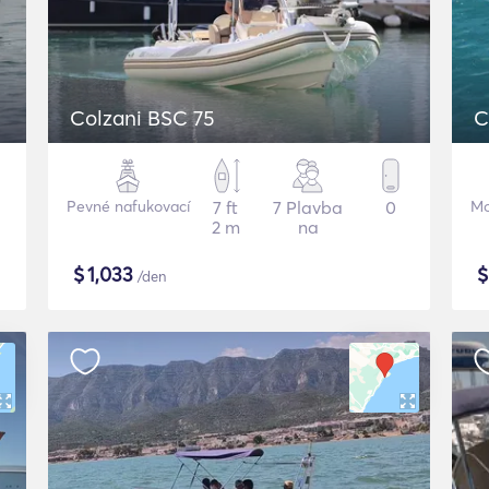
Colzani BSC 75
C
Pevné nafukovací
7 ft
7 Plavba
0
Mo
2 m
na
$
1,033
/den