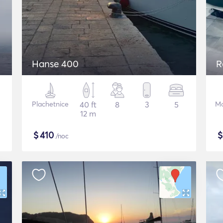
Hanse 400
R
Plachetnice
40 ft
8
3
5
Mo
12 m
$
410
/noc