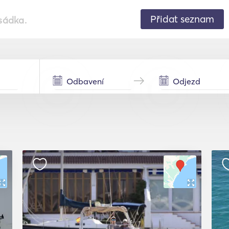
Přidat seznam
sádka.