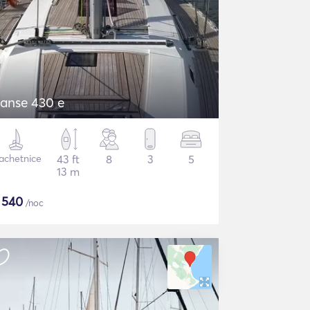
anse 430 e
achetnice
43 ft
8
3
5
13 m
$
540
/noc