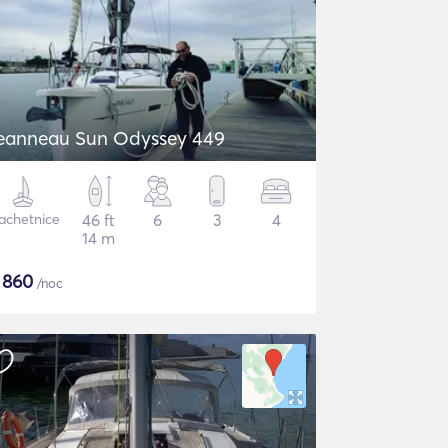
eanneau Sun Odyssey 449
achetnice
46 ft
6
3
4
14 m
$
860
/noc