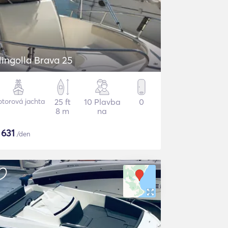
ingolla Brava 25
torová jachta
25 ft
10 Plavba
0
8 m
na
$
631
/den