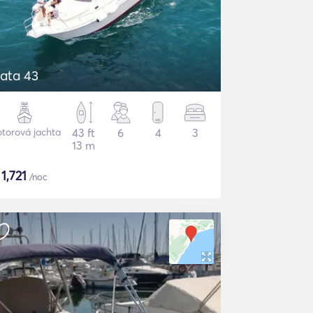
ata 43
torová jachta
43 ft
6
4
3
13 m
$
1,721
/noc