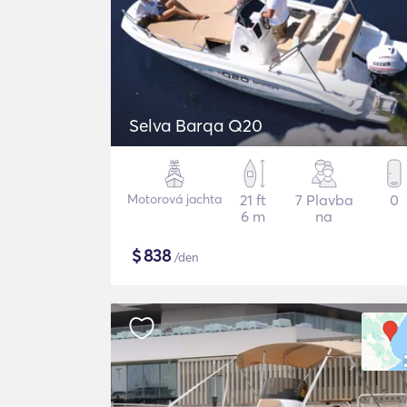
Selva Barqa Q20
Motorová jachta
21 ft
7 Plavba
0
6 m
na
$
838
/den