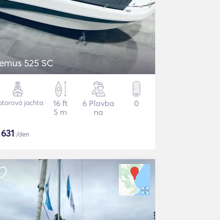
emus 525 SC
torová jachta
16 ft
6 Plavba
0
5 m
na
$
631
/den