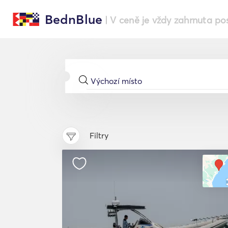
BednBlue
| V ceně je vždy zahrnuta po
Filtry