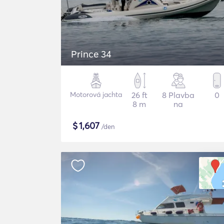
Prince 34
Motorová jachta
26 ft
8 Plavba
0
8 m
na
$
1,607
/den