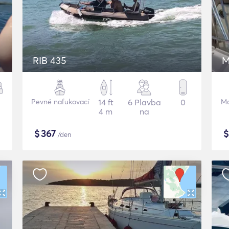
RIB 435
M
Pevné nafukovací
14 ft
6 Plavba
0
Mo
4 m
na
$
367
/den