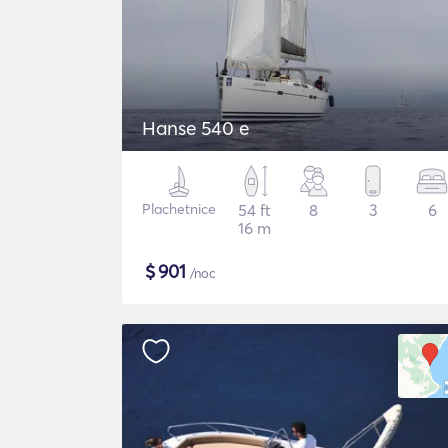
Hanse 540 e
Plachetnice
54 ft
8
3
6
16 m
$
901
/noc