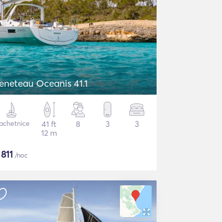
eneteau Oceanis 41.1
achetnice
41 ft
8
3
3
12 m
$
811
/noc