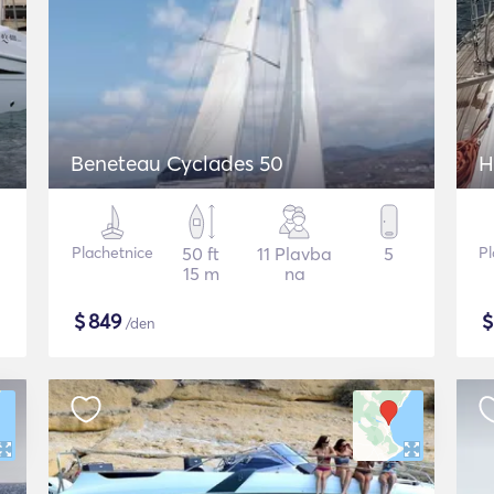
Beneteau Cyclades 50
H
Plachetnice
50 ft
11 Plavba
5
Pl
15 m
na
$
849
/den