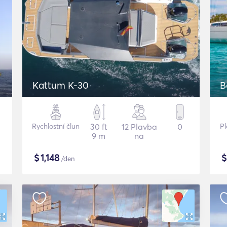
Kattum K-30
B
Rychlostní člun
30 ft
12 Plavba
0
Pl
9 m
na
$
1,148
/den