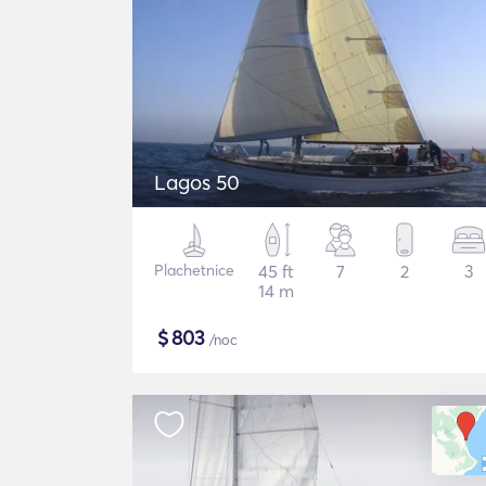
Lagos 50
Plachetnice
45 ft
7
2
3
14 m
$
803
/noc