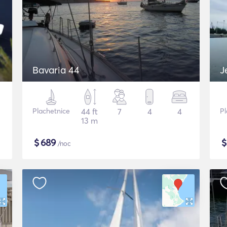
Bavaria 44
J
Plachetnice
44 ft
7
4
4
Pl
13 m
$
689
/noc