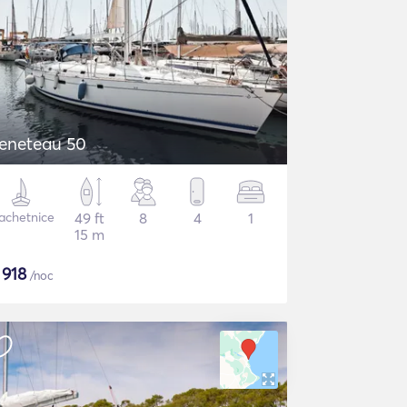
eneteau 50
achetnice
49 ft
8
4
1
15 m
$
918
/noc