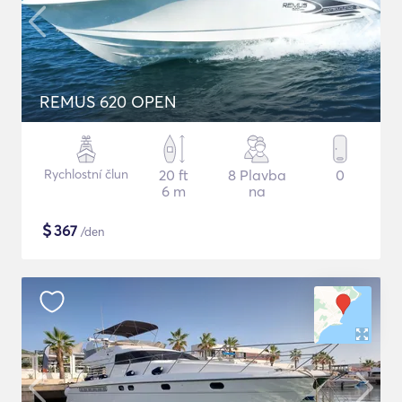
REMUS 620 OPEN
Rychlostní člun
20 ft
8 Plavba
0
6 m
na
$
367
/den