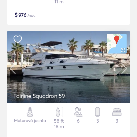
11 m
$
976
/noc
Fairline Squadron 59
Motorová jachta
58 ft
6
3
3
18 m