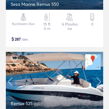
Sesa Marine Remus 550
Rychlostní člun
15 ft
6 Plavba
0
5 m
na
$
287
/den
Remus 525