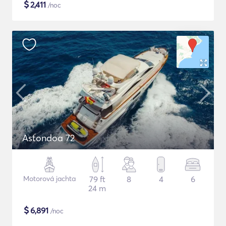
$
2,411
/noc
Astondoa 72
Motorová jachta
79 ft
8
4
6
24 m
$
6,891
/noc