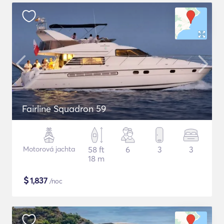
Fairline Squadron 59
Motorová jachta
58 ft
6
3
3
18 m
$
1,837
/noc