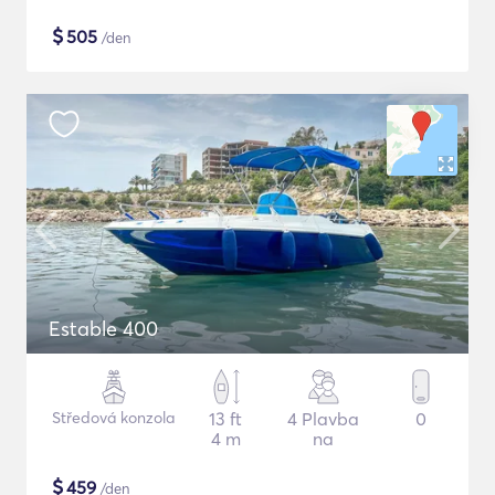
$
505
/den
Estable 400
Středová konzola
13 ft
4 Plavba
0
4 m
na
$
459
/den