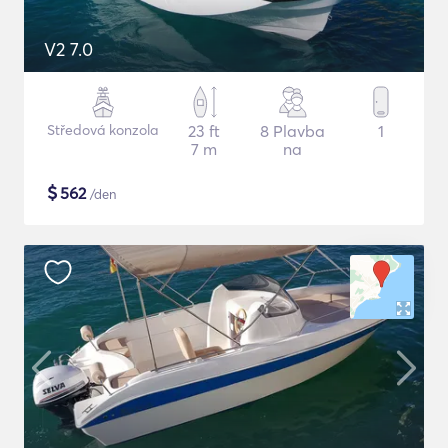
V2 7.0
Středová konzola
23 ft
8 Plavba
1
7 m
na
$
562
/den