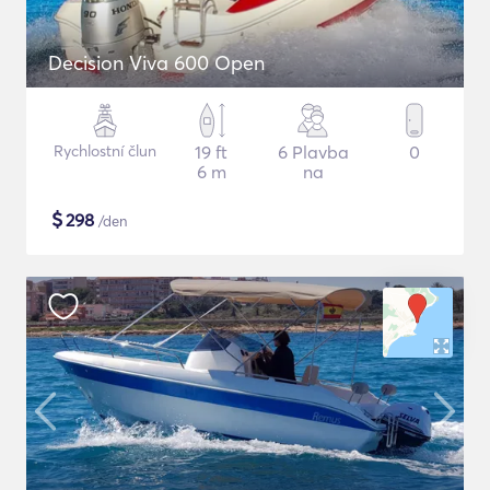
Decision Viva 600 Open
Rychlostní člun
19 ft
6 Plavba
0
6 m
na
$
298
/den