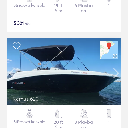
Středová konzola
19 ft
6 Plavba
1
6 m
na
$
321
/den
Remus 620
Středová konzola
20 ft
8 Plavba
1
6 m
na