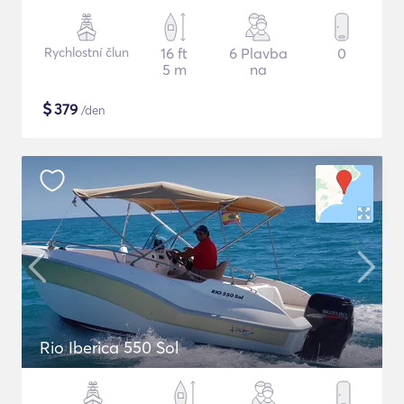
Rychlostní člun
16 ft
6 Plavba
0
5 m
na
$
379
/den
Rio Iberica 550 Sol