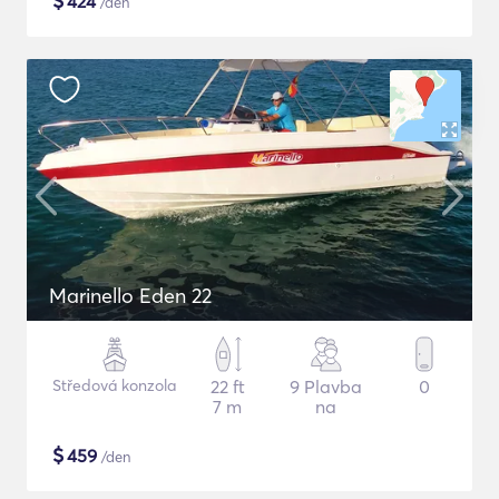
$
424
/den
Marinello Eden 22
Středová konzola
22 ft
9 Plavba
0
7 m
na
$
459
/den