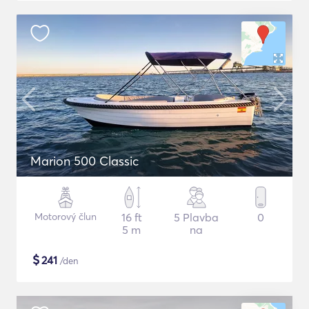
Marion 500 Classic
Motorový člun
16 ft
5 Plavba
0
5 m
na
$
241
/den