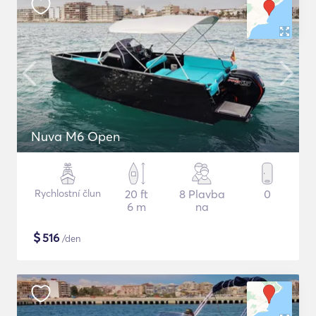
Nuva M6 Open
Rychlostní člun
20 ft
8 Plavba
0
6 m
na
$
516
/den