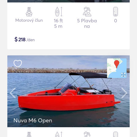
Motorový člun
16 ft
5 Plavba
0
5 m
na
$
218
/den
Nuva M6 Open