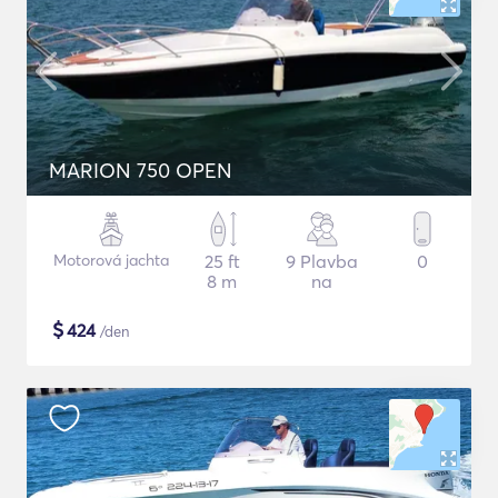
MARION 750 OPEN
Motorová jachta
25 ft
9 Plavba
0
8 m
na
$
424
/den