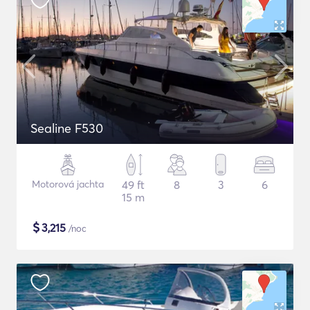
Sealine F530
Motorová jachta
49 ft
8
3
6
15 m
$
3,215
/noc