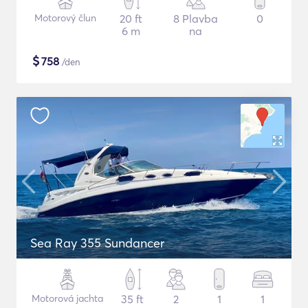
Motorový člun
20 ft
8 Plavba
0
6 m
na
$
758
/den
Sea Ray 355 Sundancer
Motorová jachta
35 ft
2
1
1