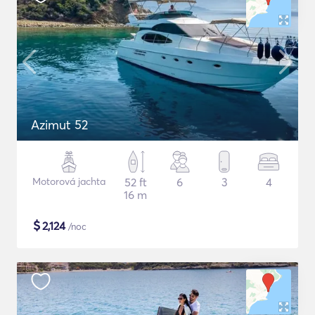
Azimut 52
Motorová jachta
52 ft
6
3
4
16 m
$
2,124
/noc