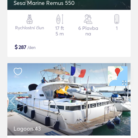
Sesa Marine Remus 550
Rychlostní člun
17 ft
6 Plavba
1
5 m
na
$
287
/den
Lagoon 43