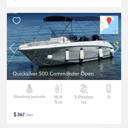
Quicksilver 500 Commander Open
Středová konzola
16 ft
5 Plavba
0
5 m
na
$
367
/den