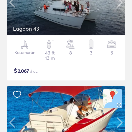
Lagoon 43
Katamarán
43 ft
8
3
3
13 m
$
2,067
/noc