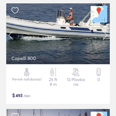
Capelli 800
Pevné nafukovací
25 ft
12 Plavba
0
8 m
na
$
493
/den