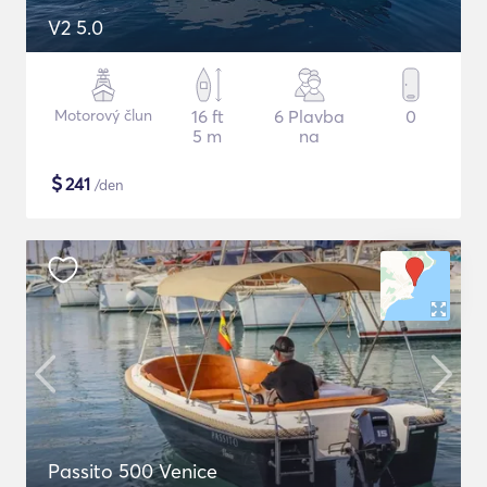
V2 5.0
Motorový člun
16 ft
6 Plavba
0
5 m
na
$
241
/den
Passito 500 Venice