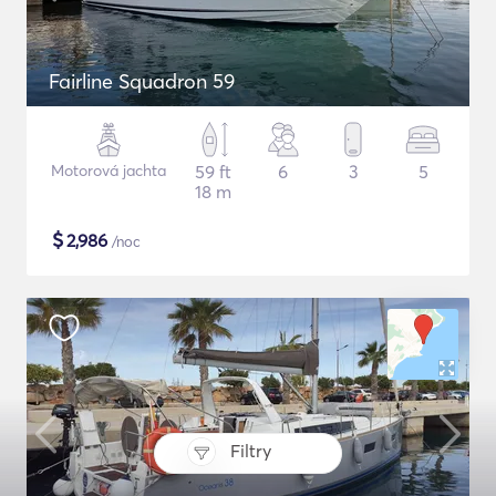
Fairline Squadron 59
Motorová jachta
59 ft
6
3
5
18 m
$
2,986
/noc
Filtry