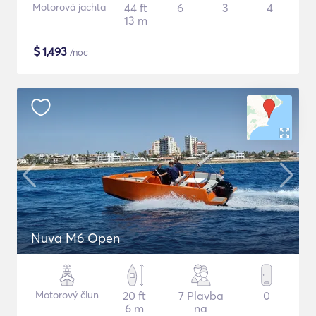
Motorová jachta
44 ft
6
3
4
13 m
$
1,493
/noc
Nuva M6 Open
Motorový člun
20 ft
7 Plavba
0
6 m
na