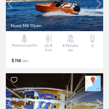
Nuva M6 Open
Motorová jachta
20 ft
8 Plavba
0
6 m
na
$
758
/den