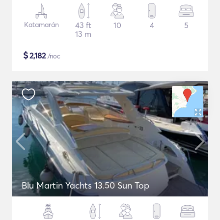
Katamarán
43 ft
10
4
5
13 m
$
2,182
/noc
Blu Martin Yachts 13.50 Sun Top