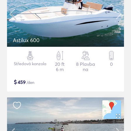
Astilux 600
Středová konzola
20 ft
8 Plavba
0
6 m
na
$
459
/den