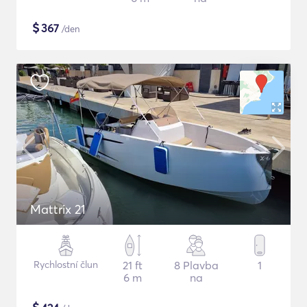
$
367
/den
Mattrix 21
Rychlostní člun
21 ft
8 Plavba
1
6 m
na