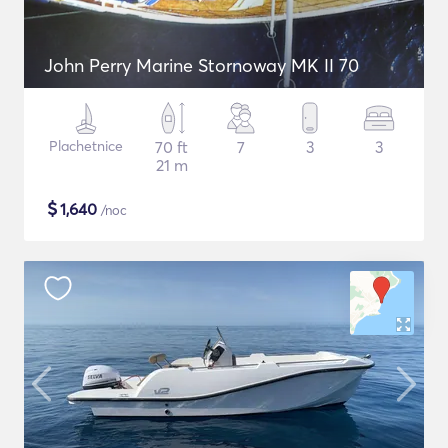
John Perry Marine Stornoway MK II 70
Plachetnice
70 ft
7
3
3
21 m
$
1,640
/noc