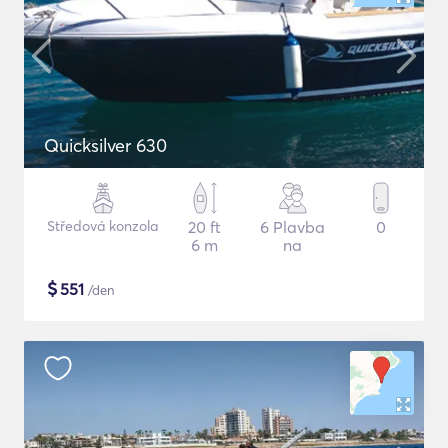
Quicksilver 630
Středová konzola
20 ft
6 Plavba
0
6 m
na
$
551
/den