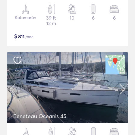
Katamarán
39 ft
10
6
6
12 m
$
811
/noc
Beneteau Oceanis 45