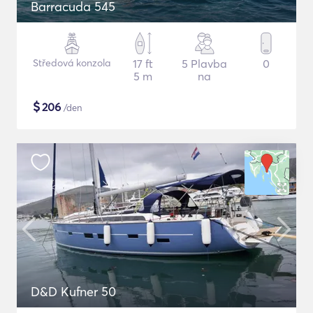
Barracuda 545
Středová konzola
17 ft
5 Plavba
0
5 m
na
$
206
/den
D&D Kufner 50