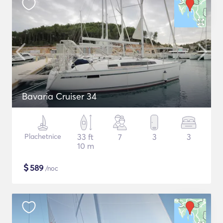
Bavaria Cruiser 34
Plachetnice
33 ft
7
3
3
10 m
$
589
/noc