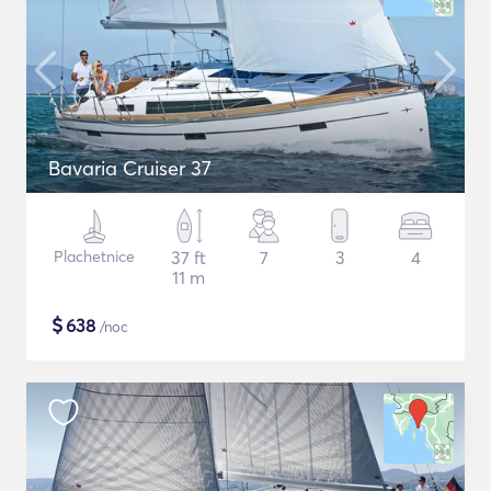
Bavaria Cruiser 37
Plachetnice
37 ft
7
3
4
11 m
$
638
/noc