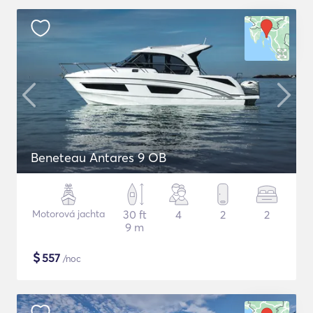
Beneteau Antares 9 OB
Motorová jachta
30 ft
4
2
2
9 m
$
557
/noc