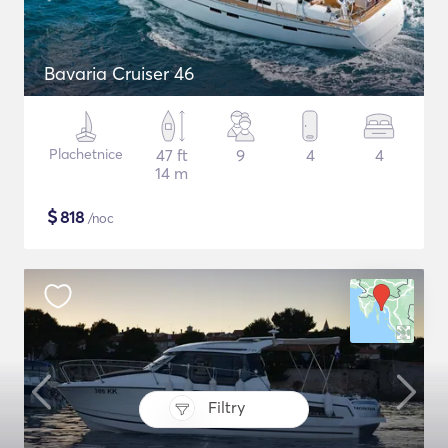
Bavaria Cruiser 46
Plachetnice
47 ft
9
4
4
14 m
$
818
/noc
Filtry