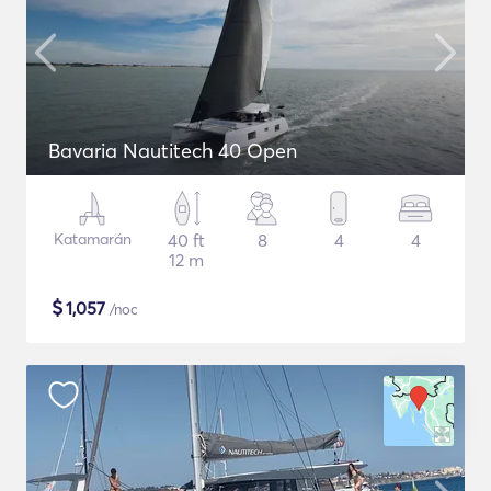
Bavaria Nautitech 40 Open
Katamarán
40 ft
8
4
4
12 m
$
1,057
/noc