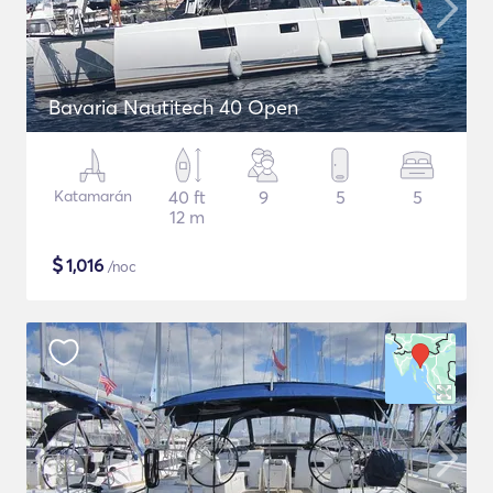
Bavaria Nautitech 40 Open
Katamarán
40 ft
9
5
5
12 m
$
1,016
/noc