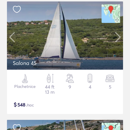
Salona 45
Plachetnice
44 ft
9
4
5
13 m
$
548
/noc