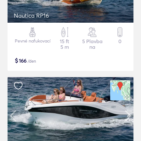
Nautica RP16
Pevné nafukovací
15 ft
5 Plavba
0
5 m
na
$
166
/den