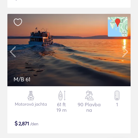
M/B 61
Motorová jachta
61 ft
90 Plavba
1
19 m
na
$
2,871
/den