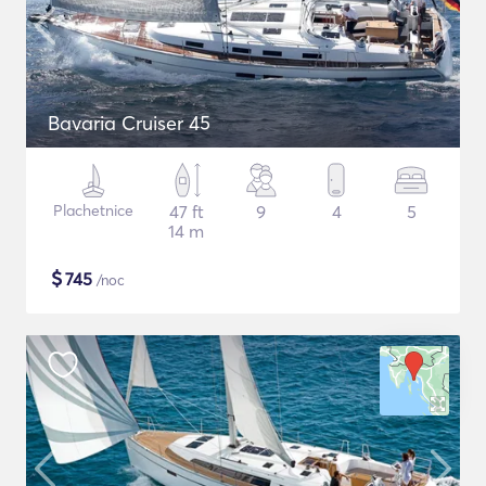
Bavaria Cruiser 45
Plachetnice
47 ft
9
4
5
14 m
$
745
/noc