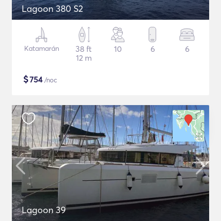
Lagoon 380 S2
Katamarán
38 ft
10
6
6
12 m
$
754
/noc
Lagoon 39