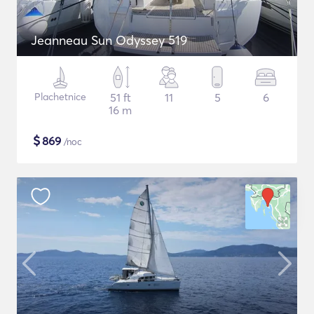
Jeanneau Sun Odyssey 519
Plachetnice
51 ft
11
5
6
16 m
$
869
/noc