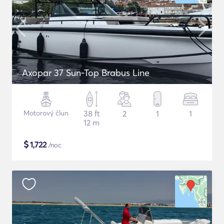
Axopar 37 Sun-Top Brabus Line
Motorový člun
38 ft
2
1
1
12 m
$
1,722
/noc