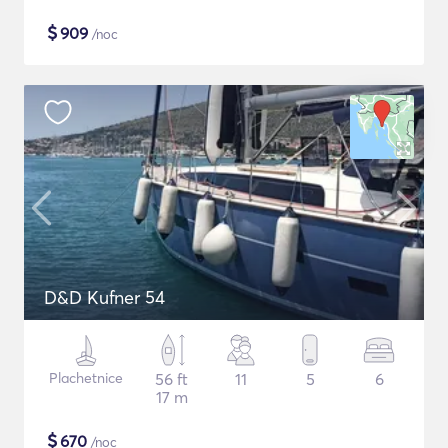
$
909
/noc
D&D Kufner 54
Plachetnice
56 ft
11
5
6
17 m
$
670
/noc