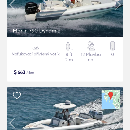
Marlin 790 Dynamic
Nafukovací přívěsný vozík
8 ft
12 Plavba
0
2 m
na
$
663
/den