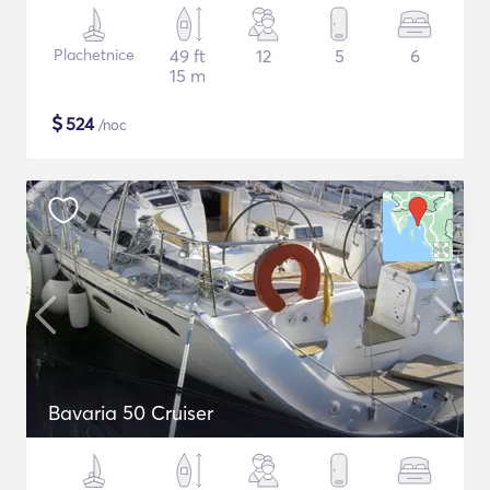
Plachetnice
49 ft
12
5
6
15 m
$
524
/noc
Bavaria 50 Cruiser