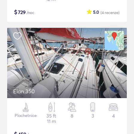
$
729
5.0
/noc
(4
recenze
)
Elan 350
Plachetnice
35 ft
8
3
4
11 m