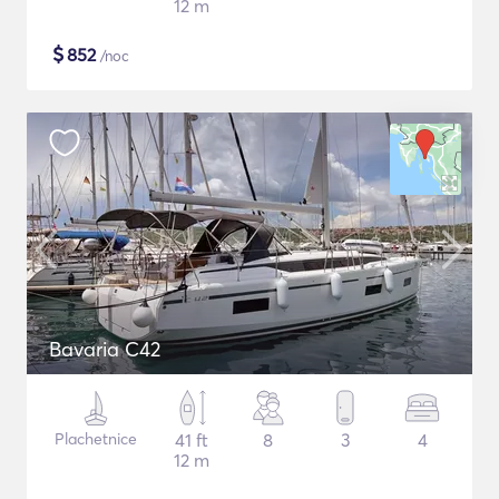
12 m
$
852
/noc
Bavaria C42
Plachetnice
41 ft
8
3
4
12 m