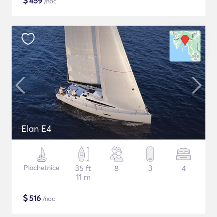
$
459
/noc
Elan E4
Plachetnice
35 ft
8
3
4
11 m
$
516
/noc