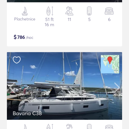
Plachetnice
51 ft
11
5
6
16 m
$
786
/noc
Bavaria C38