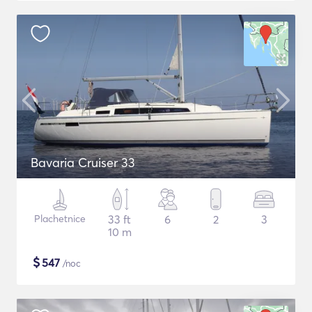
Bavaria Cruiser 33
Plachetnice
33 ft
6
2
3
10 m
$
547
/noc