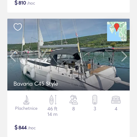
$
810
/noc
Bavaria C45 Style
Plachetnice
46 ft
8
3
4
14 m
$
844
/noc