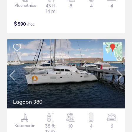
Plachetnice
45 ft
8
4
4
14 m
$
590
/noc
Lagoon 380
Katamarán
38 ft
10
4
6
12 m