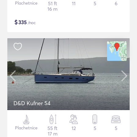
Plachetnice
51 ft
11
5
6
16 m
$
335
/noc
D&D Kufner 54
Plachetnice
55 ft
12
5
5
17 m