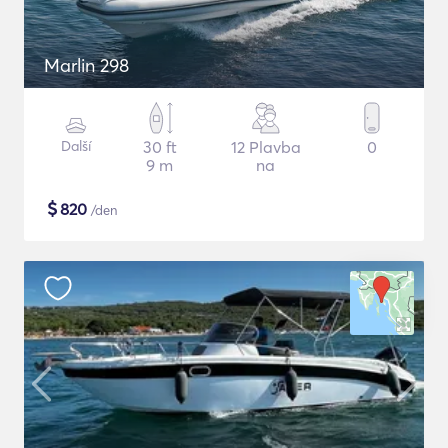
Marlin 298
Další
30 ft
12 Plavba
0
9 m
na
$
820
/den