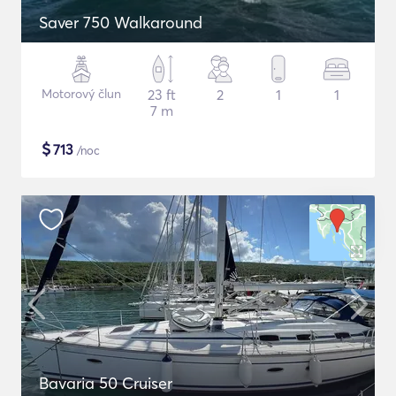
Saver 750 Walkaround
Motorový člun
23 ft
2
1
1
7 m
$
713
/noc
Bavaria 50 Cruiser