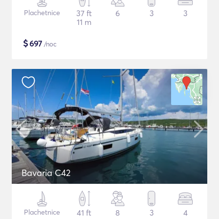
Plachetnice
37 ft
6
3
3
11 m
$
697
/noc
Bavaria C42
Plachetnice
41 ft
8
3
4