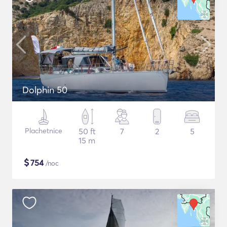
Dolphin 50
Plachetnice
50 ft
7
2
5
15 m
$
754
/noc