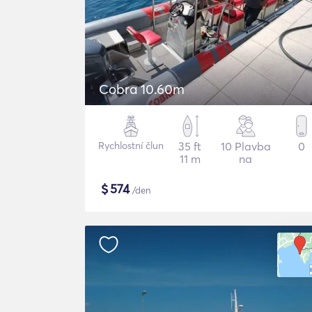
Cobra 10.60m
Rychlostní člun
35 ft
10 Plavba
0
11 m
na
$
574
/den