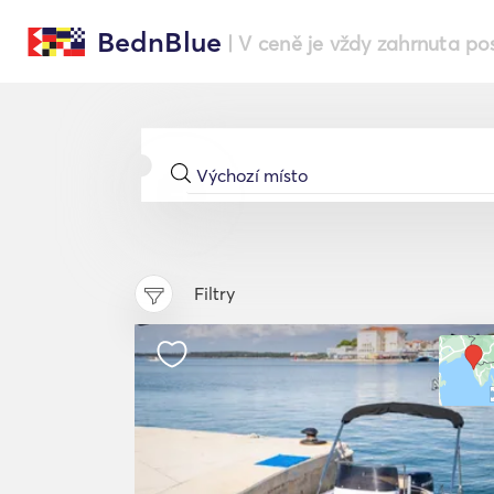
BednBlue
| V ceně je vždy zahrnuta po
Filtry