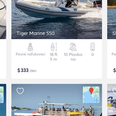
Tiger Marine 550
S
Pevné nafukovací
18 ft
10 Plavba
0
Pe
5 m
na
$
333
/den