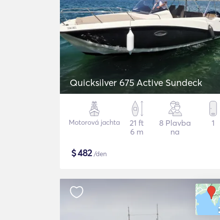
Quicksilver 675 Active Sundeck
Motorová jachta
21 ft
8 Plavba
1
6 m
na
$
482
/den