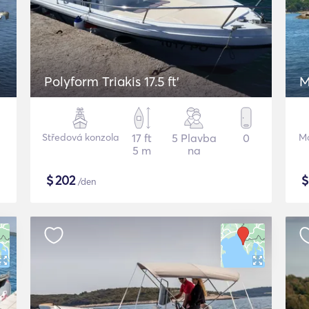
Polyform Triakis 17.5 ft'
M
Středová konzola
17 ft
5 Plavba
0
Mo
5 m
na
$
202
/den