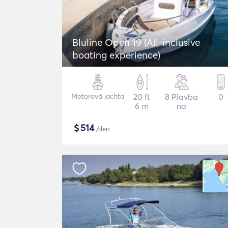
Bluline Open 19 (All-inclusive
boating experience)
Motorová jachta
20 ft
8 Plavba
0
6 m
na
$
514
/den