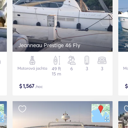
Jeanneau Prestige 46 Fly
J
Motorová jachta
49 ft
6
3
3
Mo
15 m
$
1,567
/noc