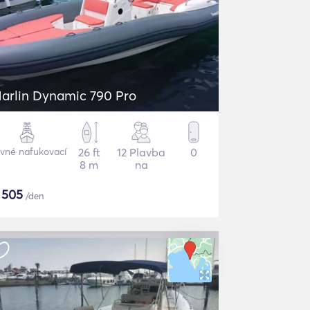
arlin Dynamic 790 Pro
vné nafukovací
26 ft
12 Plavba
0
8 m
na
$
505
/den