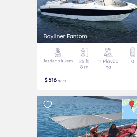
Bayliner Fantom
Jezdec s lukem
25 ft
11 Plavba
0
8 m
na
$
516
/den