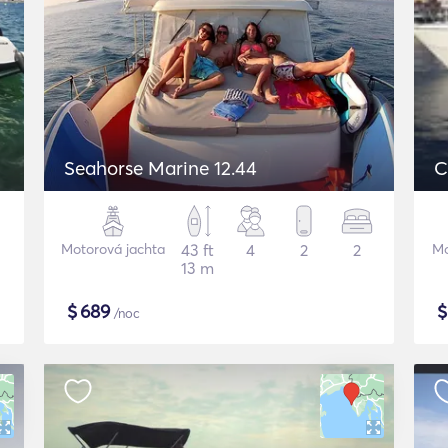
Seahorse Marine 12.44
Motorová jachta
43 ft
4
2
2
Mo
13 m
$
689
/noc