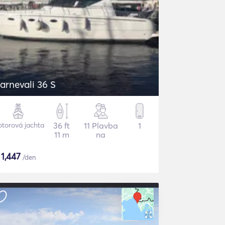
Carnevali 36 S
torová jachta
36 ft
11 Plavba
1
11 m
na
$
1,447
/den