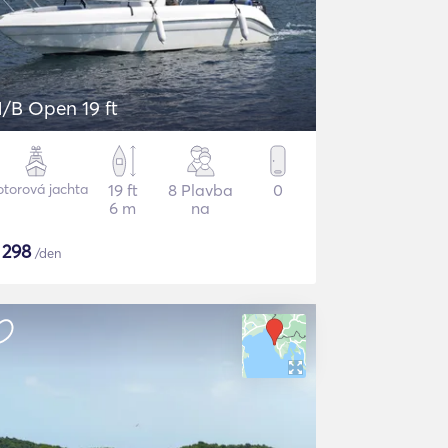
/B Open 19 ft
torová jachta
19 ft
8 Plavba
0
6 m
na
$
298
/den