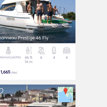
eanneau Prestige 46 Fly
torová jachta
46 ft
6
4
4
14 m
$
1,665
/noc