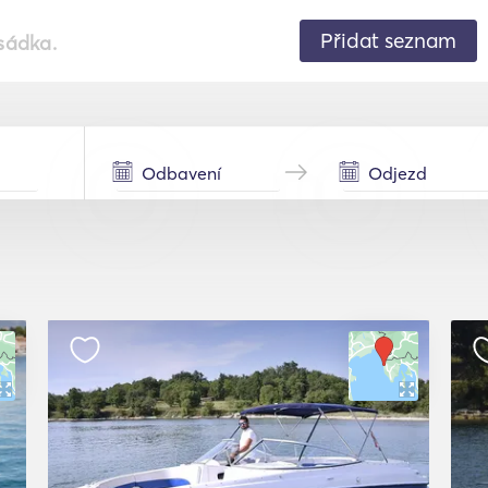
Přidat seznam
sádka.