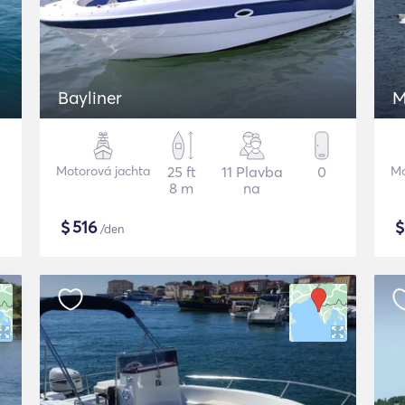
Bayliner
M
Motorová jachta
25 ft
11 Plavba
0
Mo
8 m
na
$
516
/den