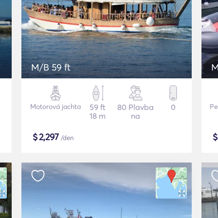
M/B 59 ft
M
Motorová jachta
59 ft
80 Plavba
0
Pe
18 m
na
$
2,297
/den