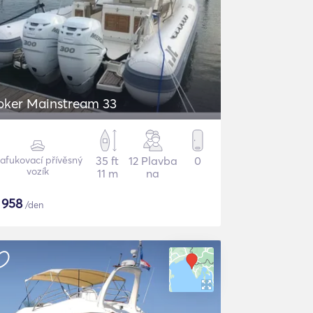
oker Mainstream 33
afukovací přívěsný
35 ft
12 Plavba
0
vozík
11 m
na
$
958
/den