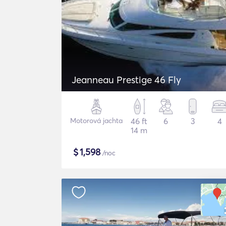
Jeanneau Prestige 46 Fly
Motorová jachta
46 ft
6
3
4
14 m
$
1,598
/noc