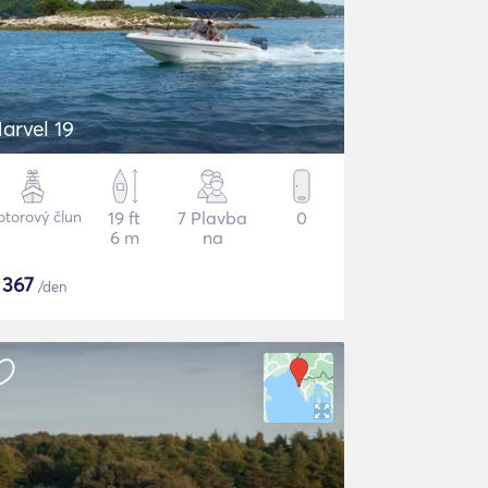
arvel 19
torový člun
19 ft
7 Plavba
0
6 m
na
$
367
/den