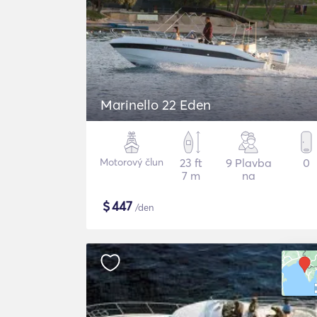
Marinello 22 Eden
Motorový člun
23 ft
9 Plavba
0
7 m
na
$
447
/den