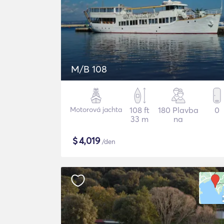
M/B 108
Motorová jachta
108 ft
180 Plavba
0
33 m
na
$
4,019
/den