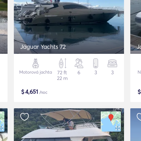
Jaguar Yachts 72
J
Motorová jachta
72 ft
6
3
3
N
22 m
$
4,651
/noc