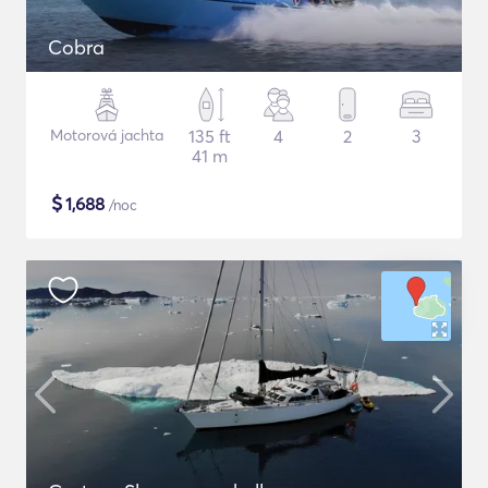
Cobra
Motorová jachta
135 ft
4
2
3
41 m
$
1,688
/noc