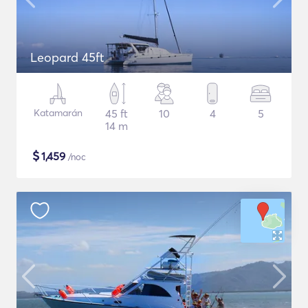
Leopard 45ft
Katamarán
45 ft
10
4
5
14 m
$
1,459
/noc