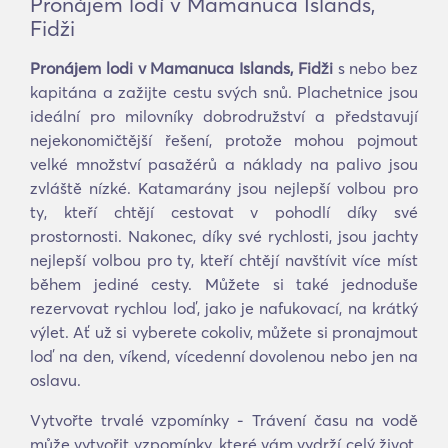
Pronájem lodí v Mamanuca Islands,
Fidži
Pronájem lodi v Mamanuca Islands, Fidži
s nebo bez
kapitána a zažijte cestu svých snů. Plachetnice jsou
ideální pro milovníky dobrodružství a představují
nejekonomičtější řešení, protože mohou pojmout
velké množství pasažérů a náklady na palivo jsou
zvláště nízké. Katamarány jsou nejlepší volbou pro
ty, kteří chtějí cestovat v pohodlí díky své
prostornosti. Nakonec, díky své rychlosti, jsou jachty
nejlepší volbou pro ty, kteří chtějí navštívit více míst
během jediné cesty. Můžete si také jednoduše
rezervovat rychlou loď, jako je nafukovací, na krátký
výlet. Ať už si vyberete cokoliv, můžete si pronajmout
loď na den, víkend, vícedenní dovolenou nebo jen na
oslavu.
Vytvořte trvalé vzpomínky - Trávení času na vodě
může vytvořit vzpomínky, které vám vydrží celý život.