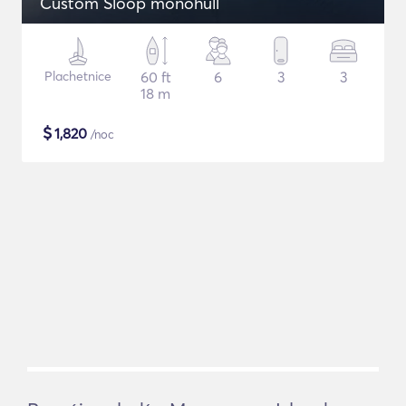
Custom Sloop monohull
Plachetnice
60 ft
6
3
3
18 m
$
1,820
/noc