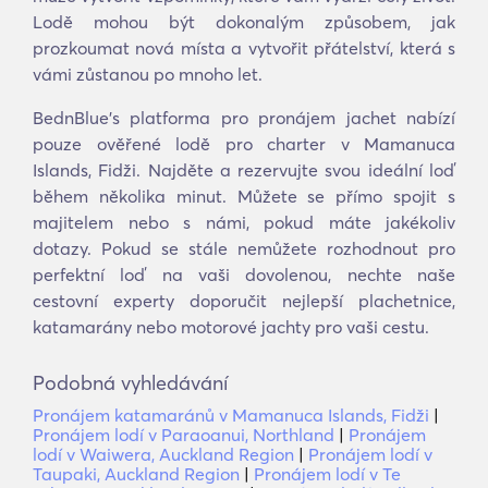
Lodě mohou být dokonalým způsobem, jak
prozkoumat nová místa a vytvořit přátelství, která s
vámi zůstanou po mnoho let.
BednBlue's platforma pro pronájem jachet nabízí
pouze ověřené lodě pro charter v Mamanuca
Islands, Fidži. Najděte a rezervujte svou ideální loď
během několika minut. Můžete se přímo spojit s
majitelem nebo s námi, pokud máte jakékoliv
dotazy. Pokud se stále nemůžete rozhodnout pro
perfektní loď na vaši dovolenou, nechte naše
cestovní experty doporučit nejlepší plachetnice,
katamarány nebo motorové jachty pro vaši cestu.
Podobná vyhledávání
Pronájem katamaránů v Mamanuca Islands, Fidži
|
Pronájem lodí v Paraoanui, Northland
|
Pronájem
lodí v Waiwera, Auckland Region
|
Pronájem lodí v
Taupaki, Auckland Region
|
Pronájem lodí v Te