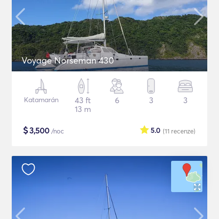
Voyage Norseman 430
Katamarán
43 ft
6
3
3
13 m
$
3,500
5.0
/noc
(11
recenze
)