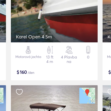
Karel Open 4.5m
K
Motorová jachta
13 ft
4 Plavba
0
Mo
4 m
na
$
160
/den