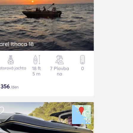
arel Ithaca 18
torová jachta
18 ft
7 Plavba
0
5 m
na
$
356
/den