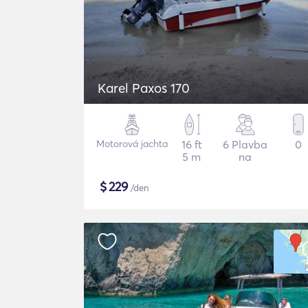
Karel Paxos 170
Motorová jachta
16 ft
6 Plavba
0
5 m
na
$
229
/den