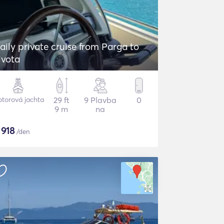
aily private cruise from Parga to
ivota
torová jachta
29 ft
9 Plavba
0
9 m
na
$
918
/den