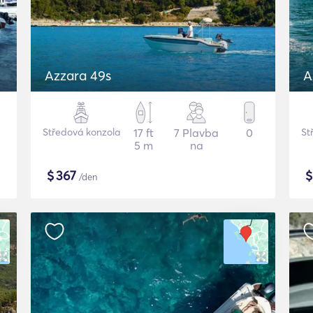
Azzara 49s
A
Středová konzola
17 ft
7 Plavba
0
St
5 m
na
$
367
/den