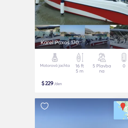
Karel Paxos 170
Motorová jachta
16 ft
5 Plavba
0
5 m
na
$
229
/den