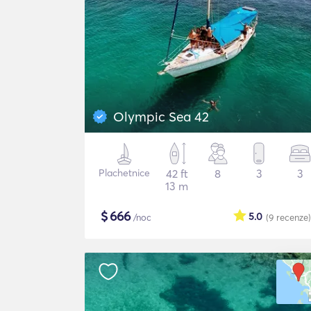
Olympic Sea 42
Plachetnice
42 ft
8
3
3
13 m
$
666
5.0
/noc
(9
recenze
)