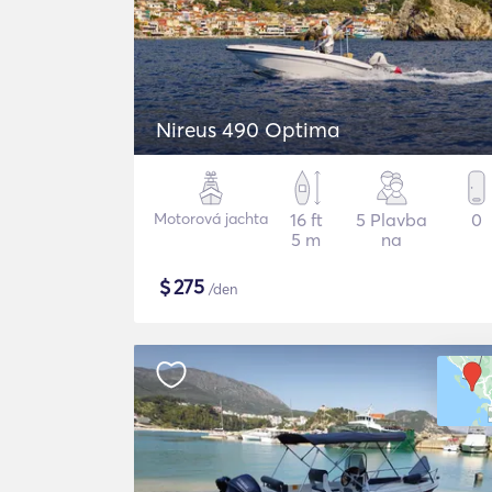
Nireus 490 Optima
Motorová jachta
16 ft
5 Plavba
0
5 m
na
$
275
/den