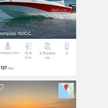
ompass 150CC
chlostní člun
15 ft
5 Plavba
0
5 m
na
$
137
/den