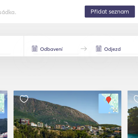
Přidat seznam
sádka.