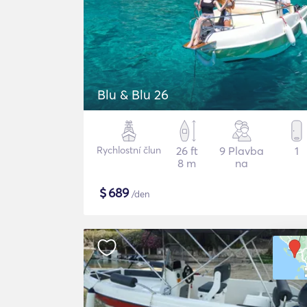
Blu & Blu 26
Rychlostní člun
26 ft
9 Plavba
1
8 m
na
$
689
/den