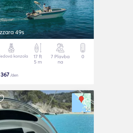
zzara 49s
ředová konzola
17 ft
7 Plavba
0
5 m
na
$
367
/den