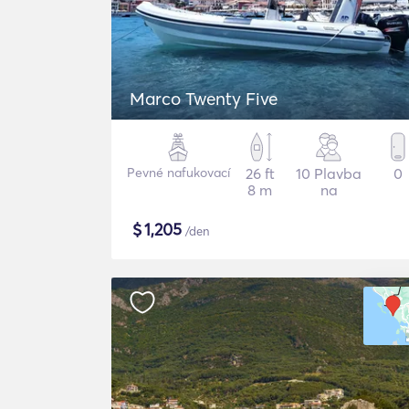
Marco Twenty Five
Pevné nafukovací
26 ft
10 Plavba
0
8 m
na
$
1,205
/den