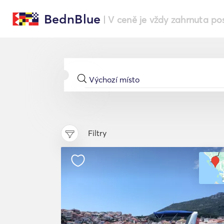
BednBlue
| V ceně je vždy zahrnuta po
Filtry