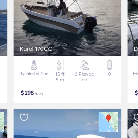
Karel 170CC
D
Rychlostní člun
15 ft
6 Plavba
0
Mo
5 m
na
$
298
/den