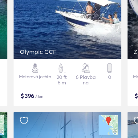
Olympic CCF
Z
Motorová jachta
20 ft
6 Plavba
0
Mo
6 m
na
$
396
/den