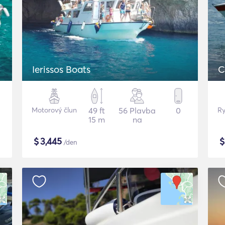
Ierissos Boats
C
Motorový člun
49 ft
56 Plavba
0
Ry
15 m
na
$
3,445
/den