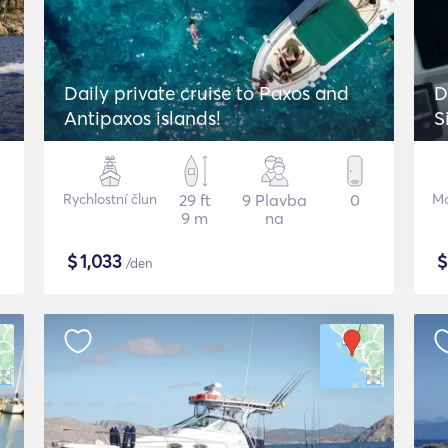
Daily private cruise to Paxos and
D
Antipaxos islands!
S
Rychlostní člun
29 ft
9 Plavba
0
Mo
9 m
na
$
1,033
/den