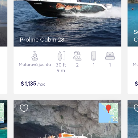
S
Proline Cabin 28
C
Motorová jachta
30 ft
2
1
1
Mo
9 m
$
1,135
/noc