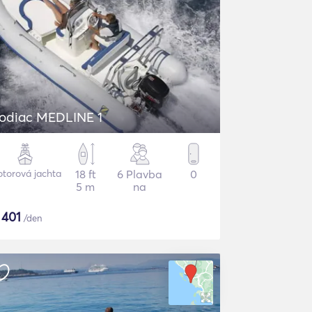
odiac MEDLINE 1
torová jachta
18 ft
6 Plavba
0
5 m
na
$
401
/den