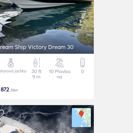
ream Ship Victory Dream 30
torová jachta
30 ft
10 Plavba
0
9 m
na
$
872
/den