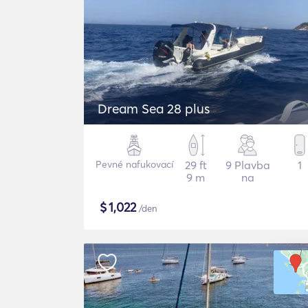
Dream Sea 28 plus
Pevné nafukovací
29 ft
9 Plavba
1
9 m
na
$
1,022
/den