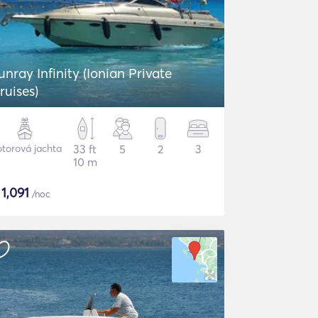
unray Infinity (Ionian Private
ruises)
torová jachta
33 ft
5
2
3
10 m
$
1,091
/noc