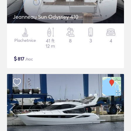
Jeanneau Sun Odyssey 410
Plachetnice
41 ft
8
3
4
12 m
$
817
/noc