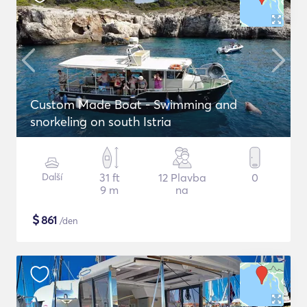
Custom Made Boat - Swimming and
snorkeling on south Istria
Další
31 ft
12 Plavba
0
9 m
na
$
861
/den