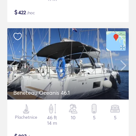
$
422
/noc
Beneteau Oceanis 46.1
Plachetnice
46 ft
10
5
5
14 m