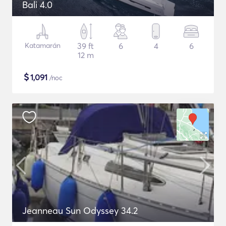
Bali 4.0
Katamarán
39 ft
6
4
6
12 m
$
1,091
/noc
Jeanneau Sun Odyssey 34.2