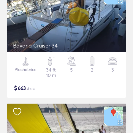
Bavaria Cruiser 34
Plachetnice
34 ft
5
2
3
10 m
$
663
/noc