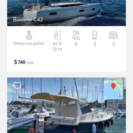
Bavaria C42
Motorová jachta
41 ft
8
3
3
12 m
$
748
/noc