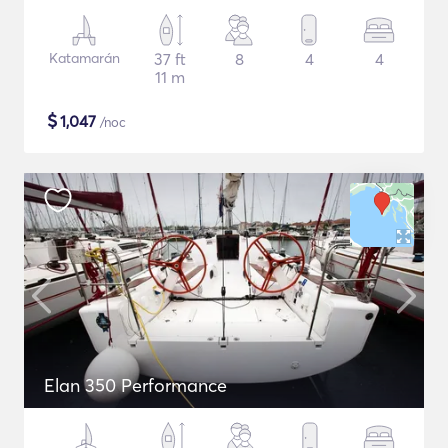
Katamarán
37 ft
8
4
4
11 m
$
1,047
/noc
Elan 350 Performance