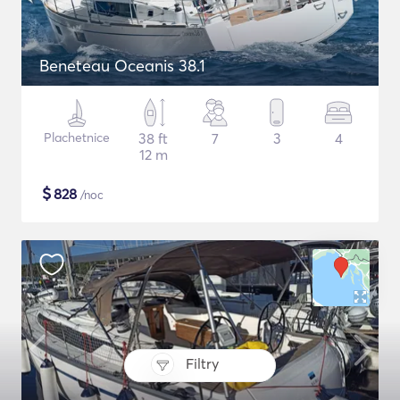
Beneteau Oceanis 38.1
Plachetnice
38 ft
7
3
4
12 m
$
828
/noc
Filtry