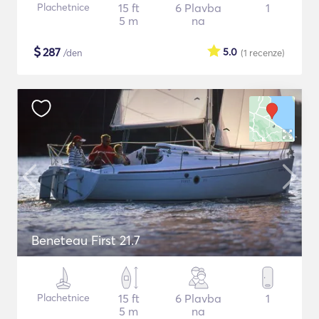
Plachetnice
15 ft
6 Plavba
1
5 m
na
$
287
5.0
/den
(1
recenze
)
Beneteau First 21.7
Plachetnice
15 ft
6 Plavba
1
5 m
na