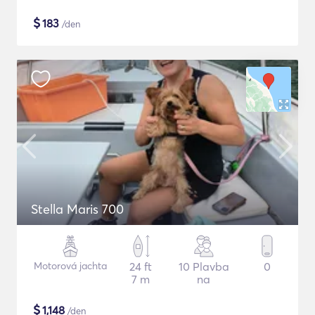
$
183
/den
Stella Maris 700
Motorová jachta
24 ft
10 Plavba
0
7 m
na
$
1,148
/den