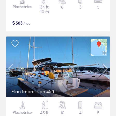
Plachetnice
34 ft
8
3
5
10 m
$
583
/noc
Elan Impression 45.1
Plachetnice
45 ft
10
4
5