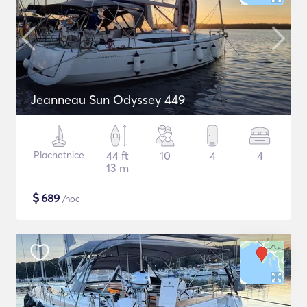
Jeanneau Sun Odyssey 449
Plachetnice
44 ft
10
4
4
13 m
$
689
/noc