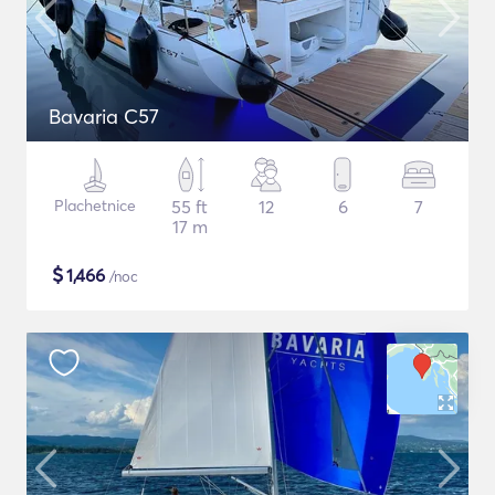
Bavaria C57
Plachetnice
55 ft
12
6
7
17 m
$
1,466
/noc