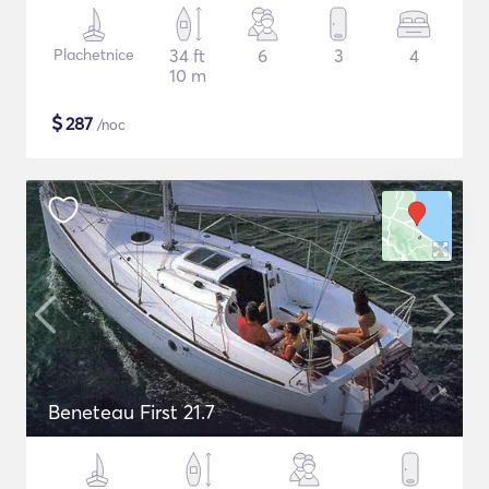
Plachetnice
34 ft
6
3
4
10 m
$
287
/noc
Beneteau First 21.7