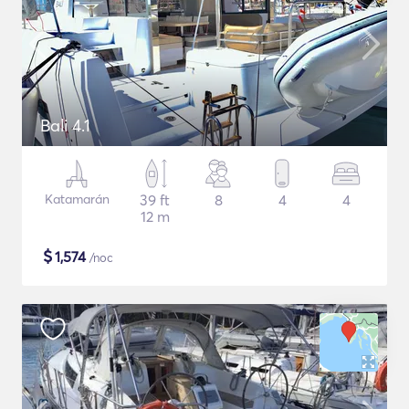
Bali 4.1
Katamarán
39 ft
8
4
4
12 m
$
1,574
/noc