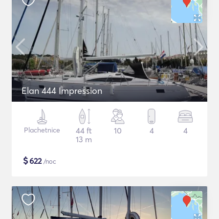
Elan 444 Impression
Plachetnice
44 ft
10
4
4
13 m
$
622
/noc