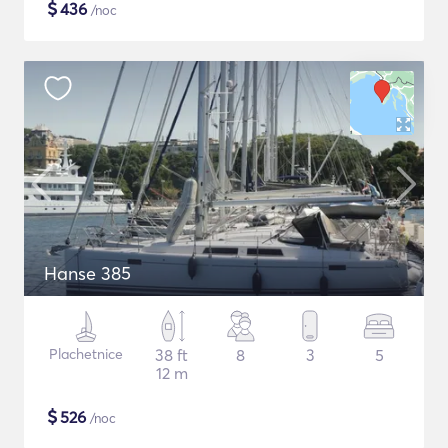
$
436
/noc
Hanse 385
Plachetnice
38 ft
8
3
5
12 m
$
526
/noc