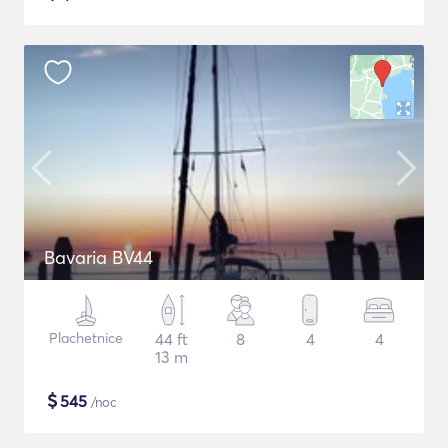
Bavaria BV44
Plachetnice
44 ft
8
4
4
13 m
$
545
/noc