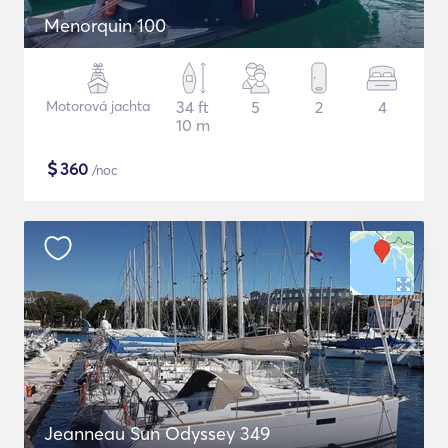
Menorquin 100
Motorová jachta
34 ft
5
2
4
10 m
$
360
/noc
Jeanneau Sun Odyssey 349