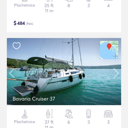
Plachetnice
35 ft
8
3
4
11 m
$
484
/noc
Bavaria Cruiser 37
Plachetnice
37 ft
6
3
3
11 m