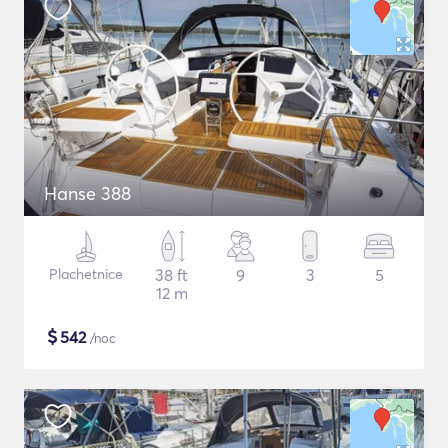
Hanse 388
Plachetnice
38 ft
9
3
5
12 m
$
542
/noc