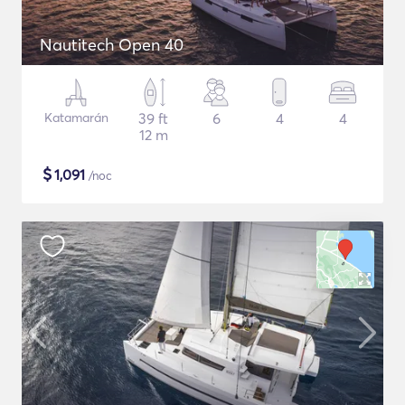
Nautitech Open 40
Katamarán
39 ft
6
4
4
12 m
$
1,091
/noc