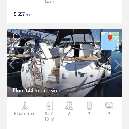
14 m
$
557
/noc
Elan 344 Impression
Plachetnice
34 ft
8
3
5
10 m