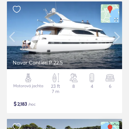
Navar Cantieri P 22.5
Motorová jachta
23 ft
8
4
6
7 m
$
2,183
/noc