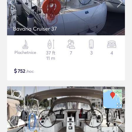
Bavaria Cruiser 37
Plachetnice
37 ft
7
3
4
11 m
$
752
/noc