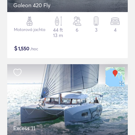
Galeon 420 Fly
Motorová jachta
44 ft
6
3
4
13 m
$
1,550
/noc
Excess 11