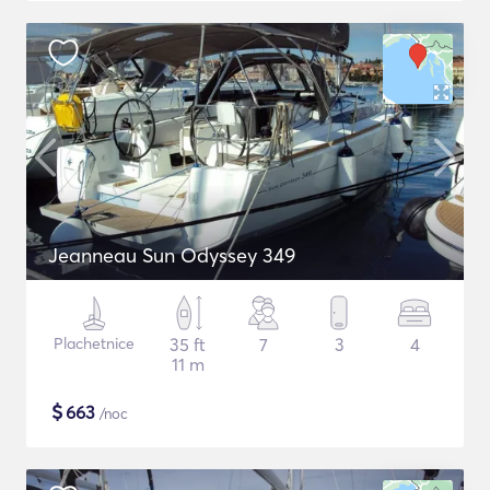
Jeanneau Sun Odyssey 349
Plachetnice
35 ft
7
3
4
11 m
$
663
/noc