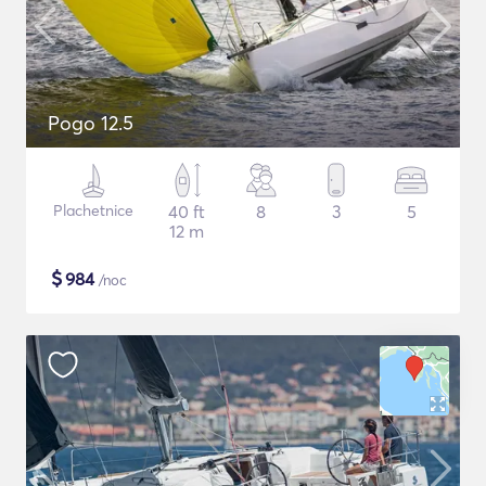
Pogo 12.5
Plachetnice
40 ft
8
3
5
12 m
$
984
/noc