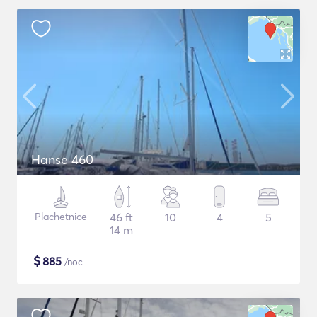
Hanse 460
Plachetnice
46 ft
10
4
5
14 m
$
885
/noc