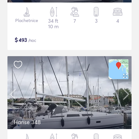
Plachetnice
34 ft
7
3
4
10 m
$
493
/noc
Hanse 348