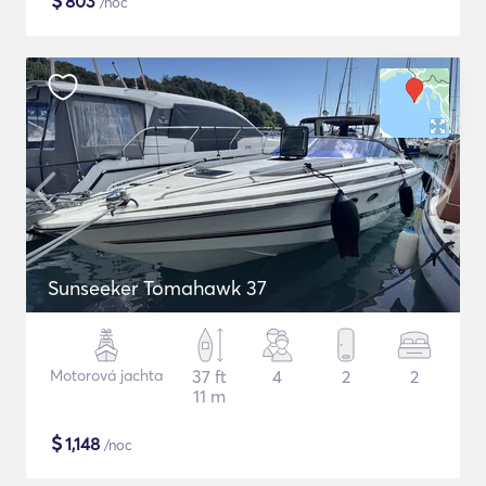
$
803
/noc
Sunseeker Tomahawk 37
Motorová jachta
37 ft
4
2
2
11 m
$
1,148
/noc