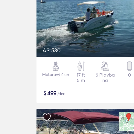
AS 530
Motorový člun
17 ft
6 Plavba
0
5 m
na
$
499
/den