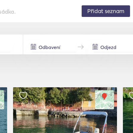
Přidat seznam
sádka.