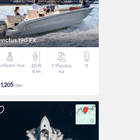
nvictus 190 FX
chlostní člun
20 ft
7 Plavba
0
6 m
na
$
1,205
/den