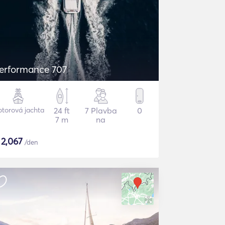
erformance 707
torová jachta
24 ft
7 Plavba
0
7 m
na
$
2,067
/den