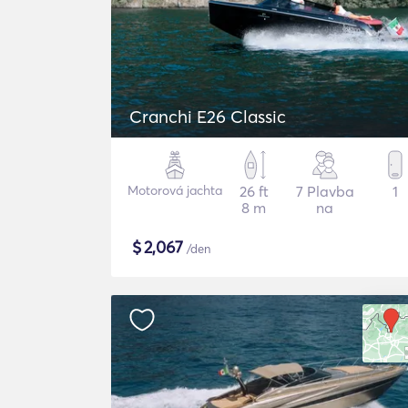
Cranchi E26 Classic
Motorová jachta
26 ft
7 Plavba
1
8 m
na
$
2,067
/den