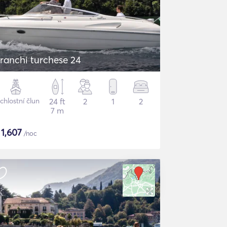
ranchi turchese 24
chlostní člun
24 ft
2
1
2
7 m
$
1,607
/noc