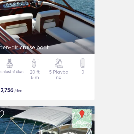
pen-air cruise boat
chlostní člun
20 ft
5 Plavba
0
6 m
na
$
2,756
/den