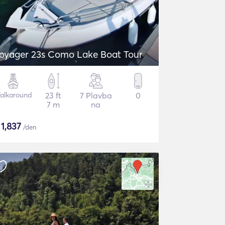
oyager 23s Como Lake Boat Tour
alkaround
23 ft
7 Plavba
0
7 m
na
$
1,837
/den