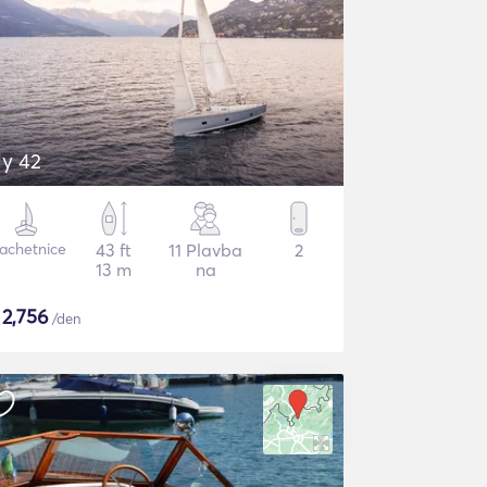
ly 42
lachetnice
43 ft
11 Plavba
2
13 m
na
$
2,756
/den