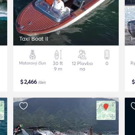
Taxi Boat II
I
Motorový člun
30 ft
12 Plavba
0
Ry
9 m
na
$
2,466
/den