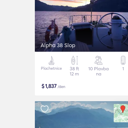
Alpha 38 Slop
Plachetnice
38 ft
10 Plavba
1
12 m
na
$
1,837
/den