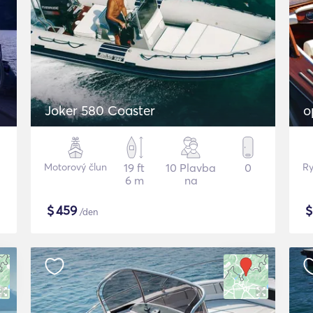
Joker 580 Coaster
o
Motorový člun
19 ft
10 Plavba
0
Ry
6 m
na
$
459
/den