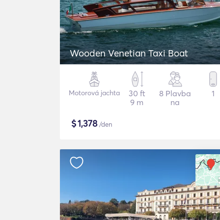
Wooden Venetian Taxi Boat
Motorová jachta
30 ft
8 Plavba
1
9 m
na
$
1,378
/den