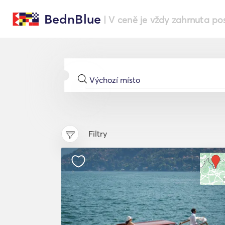
BednBlue
| V ceně je vždy zahrnuta po
Filtry