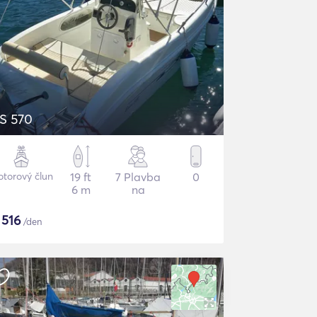
S 570
torový člun
19 ft
7 Plavba
0
6 m
na
$
516
/den