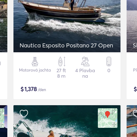
Nautica Esposito Positano 27 Open
S
Motorová jachta
27 ft
4 Plavba
0
P
8 m
na
$
1,378
/den