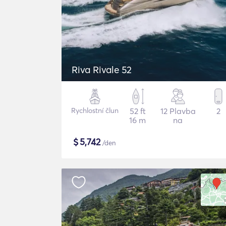
Riva Rivale 52
Rychlostní člun
52 ft
12 Plavba
2
16 m
na
$
5,742
/den