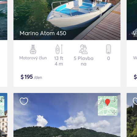
Marino Atom 450
V
Motorový člun
13 ft
5 Plavba
0
W
4 m
na
$
195
/den