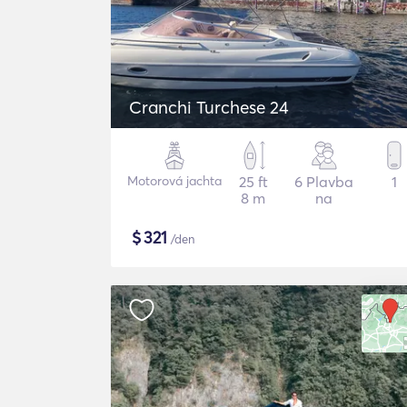
Cranchi Turchese 24
Motorová jachta
25 ft
6 Plavba
1
8 m
na
$
321
/den