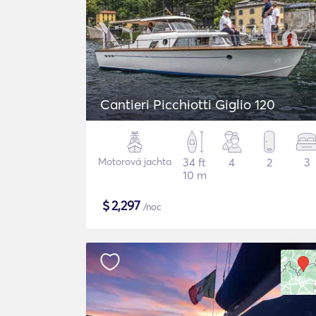
Cantieri Picchiotti Giglio 120
Motorová jachta
34 ft
4
2
3
10 m
$
2,297
/noc