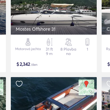
Mostes Offshore 31
C
Motorová jachta
31 ft
8 Plavba
1
Ry
9 m
na
$
2,342
/den