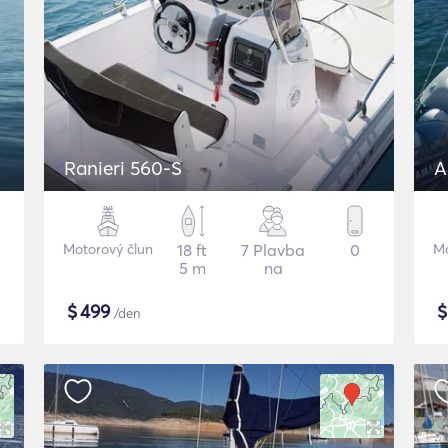
Ranieri 560-S
A
Motorový člun
18 ft
7 Plavba
0
Mo
5 m
na
$
499
/den