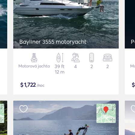
Bayliner 3555 motoryacht
P
Motorová jachta
39 ft
4
2
2
Mo
12 m
$
1,722
/noc