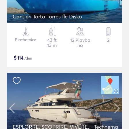
Cantieri Torto Torres Ile Disko
Plachetnice
43 ft
12 Plavba
2
13 m
na
$
114
/den
ESPLORRE. SCOPRIRE. VIVERE. - Technema