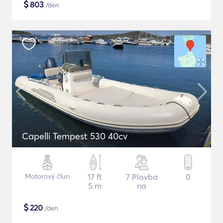
$
803
/den
Capelli Tempest 530 40cv
Motorový člun
17 ft
7 Plavba
0
5 m
na
$
220
/den