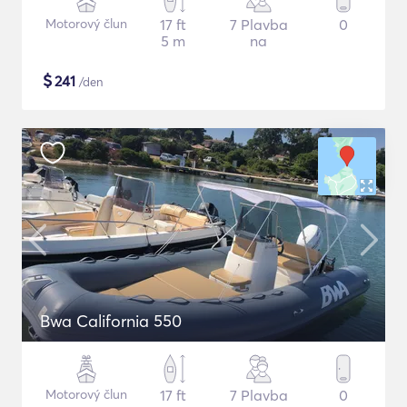
Motorový člun
17 ft
7 Plavba
0
5 m
na
$
241
/den
Bwa California 550
Motorový člun
17 ft
7 Plavba
0