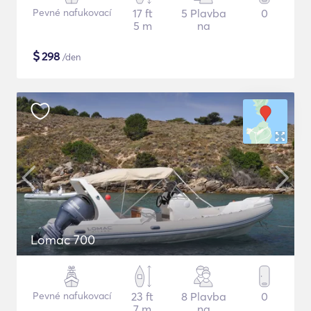
Pevné nafukovací
17 ft
5 Plavba
0
5 m
na
$
298
/den
Lomac 700
Pevné nafukovací
23 ft
8 Plavba
0
7 m
na