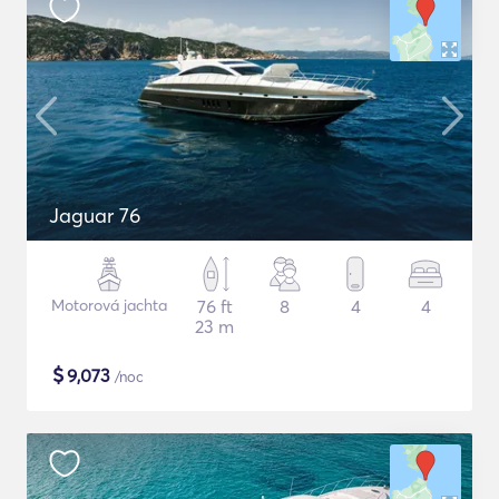
Jaguar 76
Motorová jachta
76 ft
8
4
4
23 m
$
9,073
/noc