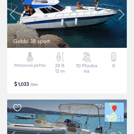
Gobbi 38 sport
Motorová jachta
39 ft
10 Plavba
0
12 m
na
$
1,033
/den