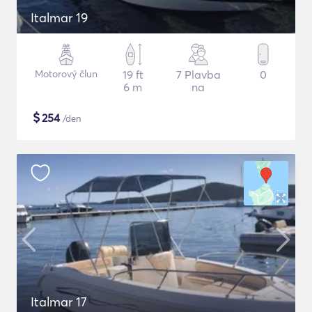
Italmar 19
Motorový člun
19 ft
7 Plavba
0
6 m
na
$
254
/den
Italmar 17