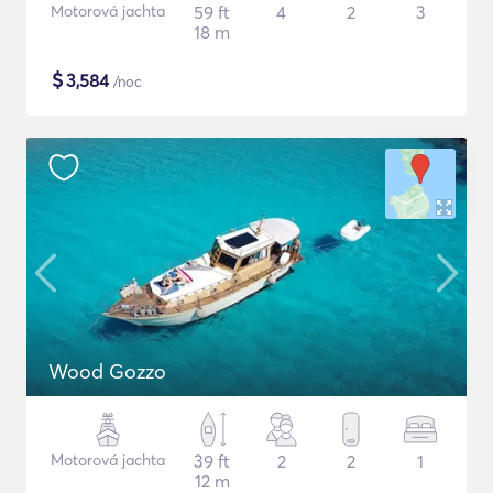
Motorová jachta
59 ft
4
2
3
18 m
$
3,584
/noc
Wood Gozzo
Motorová jachta
39 ft
2
2
1
12 m