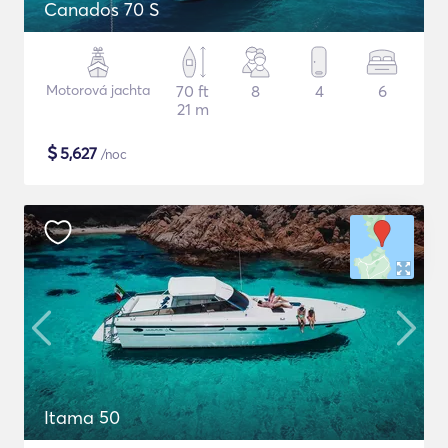
Canados 70 S
Motorová jachta
70 ft
8
4
6
21 m
$
5,627
/noc
Itama 50