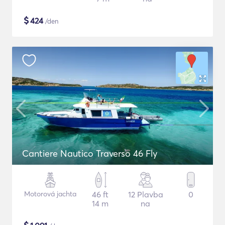
$
424
/den
Cantiere Nautico Traverso 46 Fly
Motorová jachta
46 ft
12 Plavba
0
14 m
na