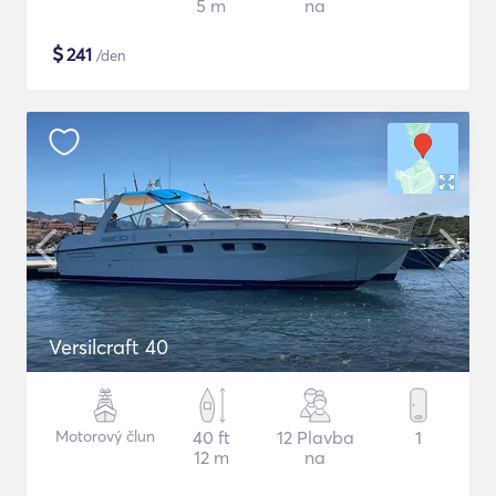
5 m
na
$
241
/den
Versilcraft 40
Motorový člun
40 ft
12 Plavba
1
12 m
na