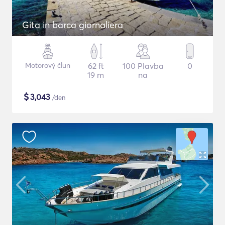
Gita in barca giornaliera
Motorový člun
62 ft
100 Plavba
0
19 m
na
$
3,043
/den