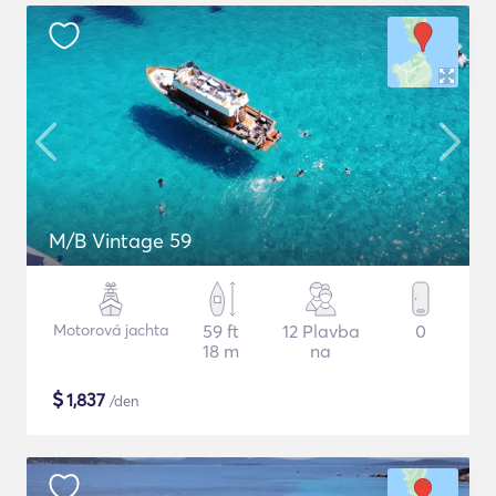
M/B Vintage 59
Motorová jachta
59 ft
12 Plavba
0
18 m
na
$
1,837
/den