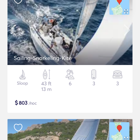
Sailing-Snorkeling-Kite
Sloop
43 ft
6
3
3
13 m
$
803
/noc