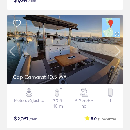
$
1,091
/den
Cap Camarat 10.5 WA
Motorová jachta
33 ft
6 Plavba
1
10 m
na
$
2,067
5.0
/den
(1
recenze
)