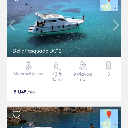
DellaPasquadc DC12
Motorová jachta
43 ft
9 Plavba
3
13 m
na
$
1,148
/den