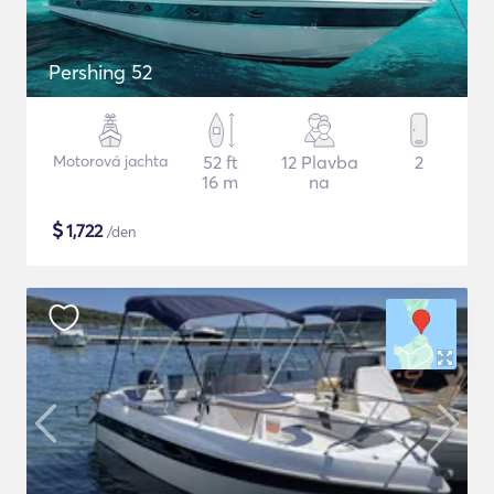
Pershing 52
Motorová jachta
52 ft
12 Plavba
2
16 m
na
$
1,722
/den