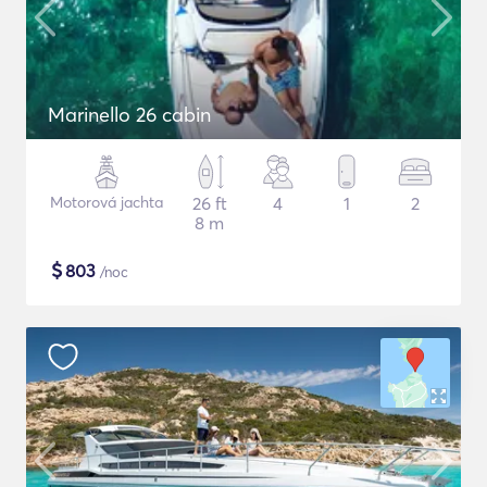
Marinello 26 cabin
Motorová jachta
26 ft
4
1
2
8 m
$
803
/noc