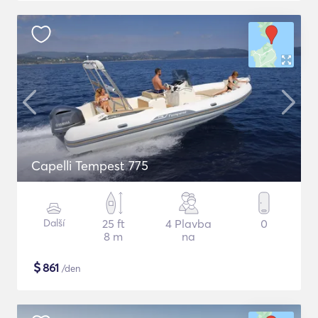
Capelli Tempest 775
Další
25 ft
4 Plavba
0
8 m
na
$
861
/den