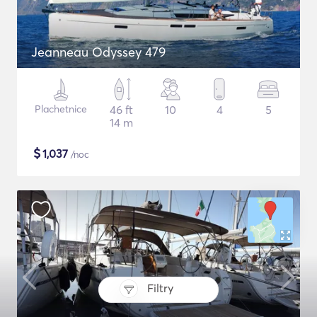
Jeanneau Odyssey 479
Plachetnice
46 ft
10
4
5
14 m
$
1,037
/noc
Filtry