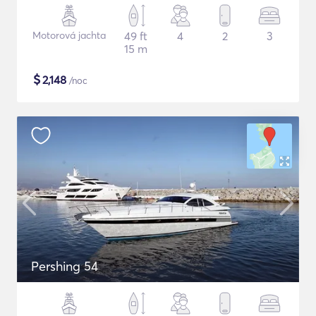
Motorová jachta
49 ft
4
2
3
15 m
$
2,148
/noc
Pershing 54