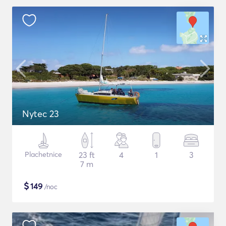
Nytec 23
Plachetnice
23 ft
4
1
3
7 m
$
149
/noc