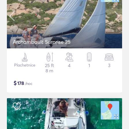
Archambault Surprise 25
Plachetnice
25 ft
4
1
3
8 m
$
178
/noc