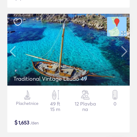
Traditional Vintage Leudo 49
Plachetnice
49 ft
12 Plavba
0
15 m
na
$
1,653
/den