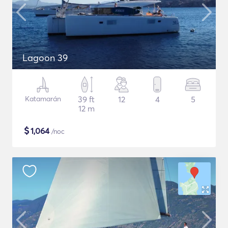
Lagoon 39
Katamarán
39 ft
12
4
5
12 m
$
1,064
/noc