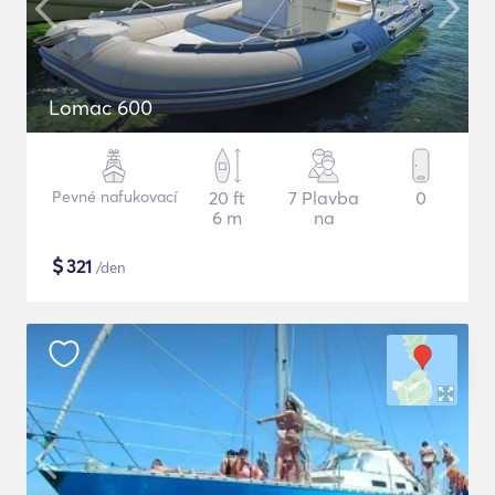
Lomac 600
Pevné nafukovací
20 ft
7 Plavba
0
6 m
na
$
321
/den