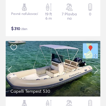
Pevné nafukovací
19 ft
7 Plavba
0
6 m
na
$
310
/den
Capelli Tempest 530