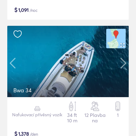
$
1,091
/noc
Bwa 34
Nafukovací přívěsný vozík
34 ft
12 Plavba
1
10 m
na
$
1,378
/den