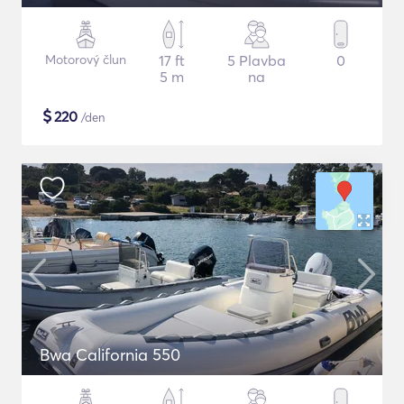
Motorový člun
17 ft
5 Plavba
0
5 m
na
$
220
/den
Bwa California 550