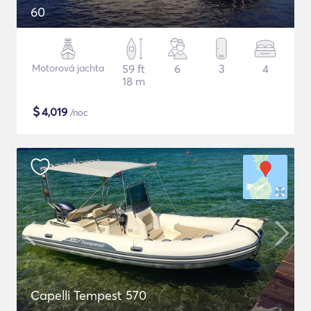
60
Motorová jachta
59 ft
6
3
4
18 m
$
4,019
/noc
Capelli Tempest 570