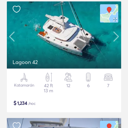
Lagoon 42
Katamarán
42 ft
12
6
7
13 m
$
1,234
/noc