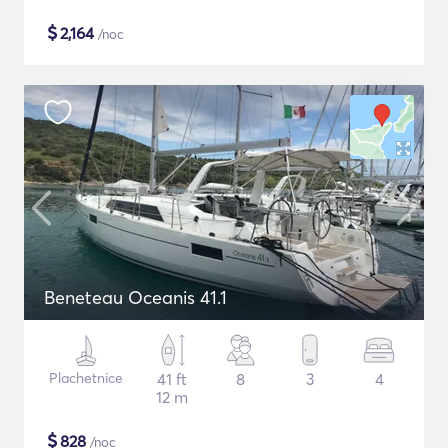
$
2,164
/noc
Beneteau Oceanis 41.1
Plachetnice
41 ft
8
3
4
12 m
$
828
/noc