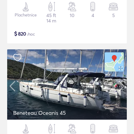
Plachetnice
45 ft
10
4
5
14 m
$
820
/noc
Beneteau Oceanis 45