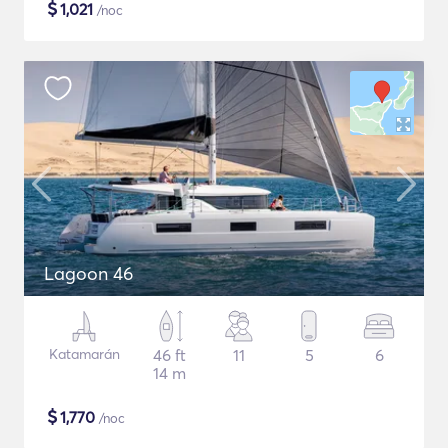
$
1,021
/noc
Lagoon 46
Katamarán
46 ft
11
5
6
14 m
$
1,770
/noc