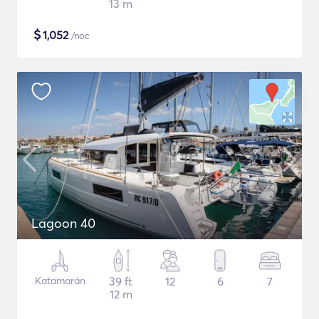
13 m
$
1,052
/noc
Lagoon 40
Katamarán
39 ft
12
6
7
12 m