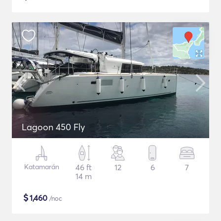
Lagoon 450 Fly
Katamarán
46 ft
12
6
7
14 m
$
1,460
/noc