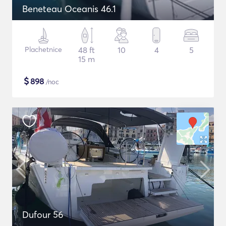
Beneteau Oceanis 46.1
Plachetnice
48 ft
10
4
5
15 m
$
898
/noc
Dufour 56