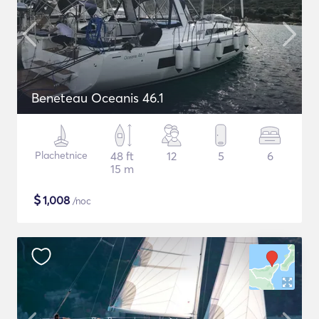
Beneteau Oceanis 46.1
Plachetnice
48 ft
12
5
6
15 m
$
1,008
/noc