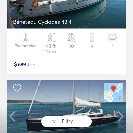
Beneteau Cyclades 43.4
Plachetnice
43 ft
10
4
4
13 m
$
689
/noc
Filtry