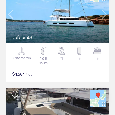
Dufour 48
Katamarán
48 ft
11
6
6
15 m
$
1,584
/noc