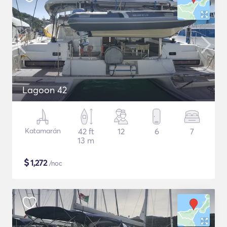
Lagoon 42
Katamarán
42 ft
12
6
7
13 m
$
1,272
/noc