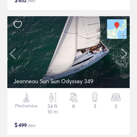
$
852
/noc
Jeanneau Sun Sun Odyssey 349
Plachetnice
34 ft
8
3
5
10 m
$
499
/noc