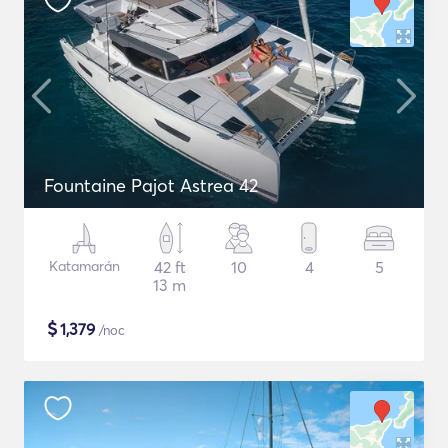
Fountaine Pajot Astrea 42
Katamarán
42 ft
10
4
5
13 m
$
1,379
/noc