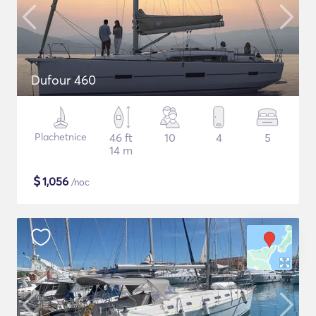
Dufour 460
Plachetnice
46 ft
10
4
5
14 m
$
1,056
/noc