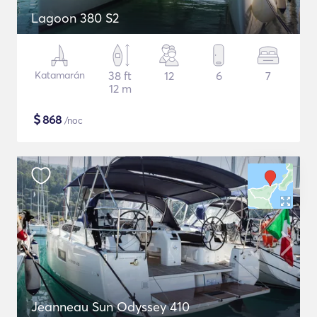
Lagoon 380 S2
Katamarán
38 ft
12
6
7
12 m
$
868
/noc
Jeanneau Sun Odyssey 410