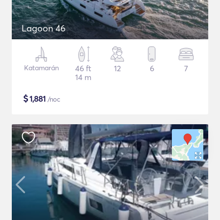
Lagoon 46
Katamarán
46 ft
12
6
7
14 m
$
1,881
/noc