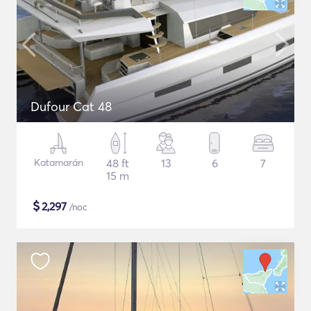
Dufour Cat 48
Katamarán
48 ft
13
6
7
15 m
$
2,297
/noc