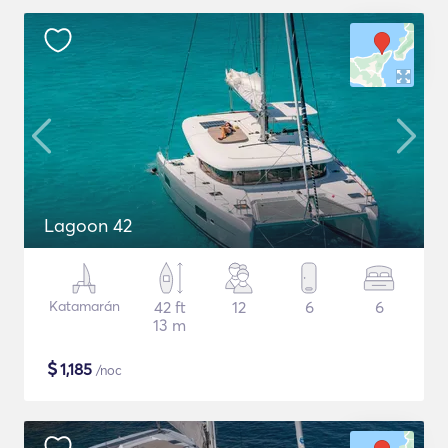
Lagoon 42
Katamarán
42 ft
12
6
6
13 m
$
1,185
/noc