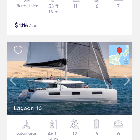
Plachetnice
53 ft
11
6
7
16 m
$
1,116
/noc
Lagoon 46
Katamarán
46 ft
12
6
6
14 m