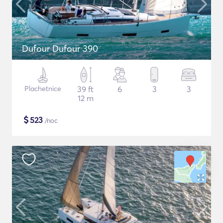
Dufour Dufour 390
Plachetnice
39 ft
6
3
3
12 m
$
523
/noc