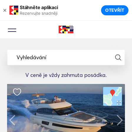
Stáhněte aplikaci
×
OTEVŘÍT
Rezervujte snadněji
Vyhledávání
V ceně je vždy zahrnuta posádka.