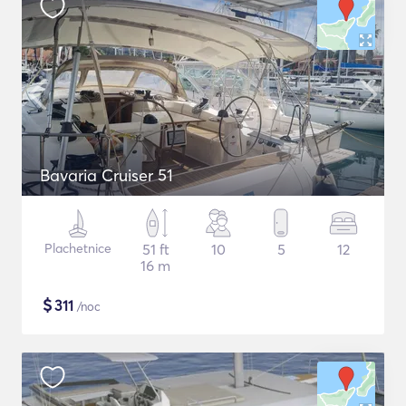
Bavaria Cruiser 51
Plachetnice
51 ft
10
5
12
16 m
$
311
/noc