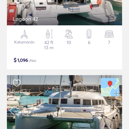
Lagoon 42
Katamarán
42 ft
10
6
7
13 m
$
1,096
/noc