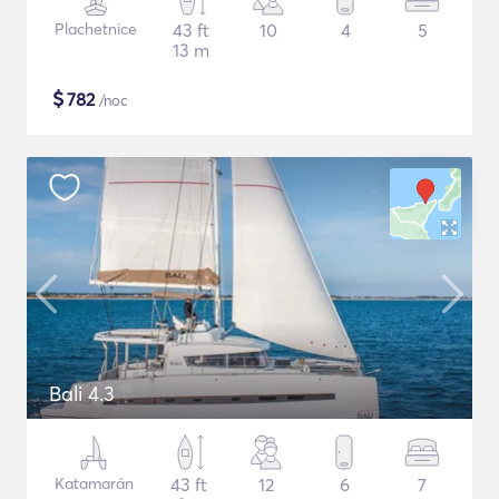
Plachetnice
43 ft
10
4
5
13 m
$
782
/noc
Bali 4.3
Katamarán
43 ft
12
6
7