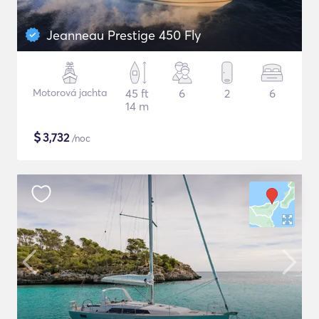
Jeanneau Prestige 450 Fly
Motorová jachta
45 ft
6
2
6
14 m
$
3,732
/noc