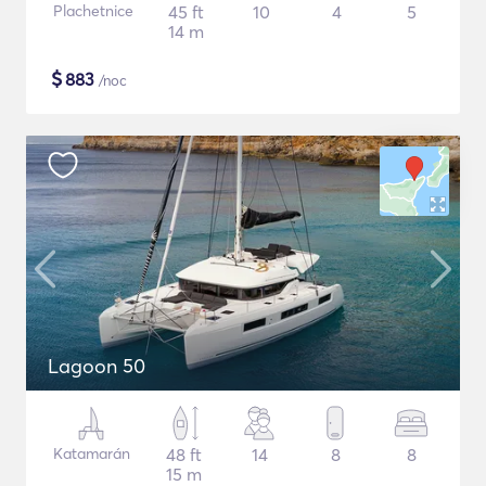
Plachetnice
45 ft
10
4
5
14 m
$
883
/noc
Lagoon 50
Katamarán
48 ft
14
8
8
15 m