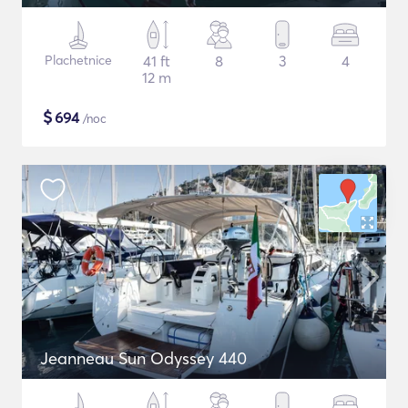
Plachetnice
41 ft
8
3
4
12 m
$
694
/noc
Jeanneau Sun Odyssey 440