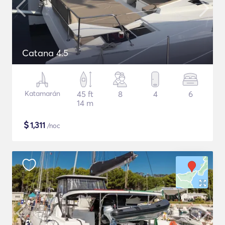
Catana 4.5
Katamarán
45 ft
8
4
6
14 m
$
1,311
/noc