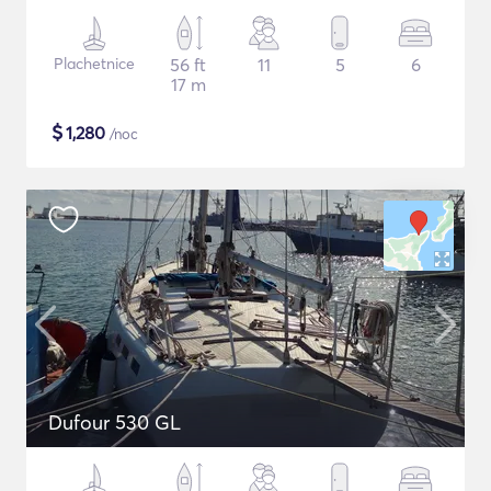
Plachetnice
56 ft
11
5
6
17 m
$
1,280
/noc
Dufour 530 GL