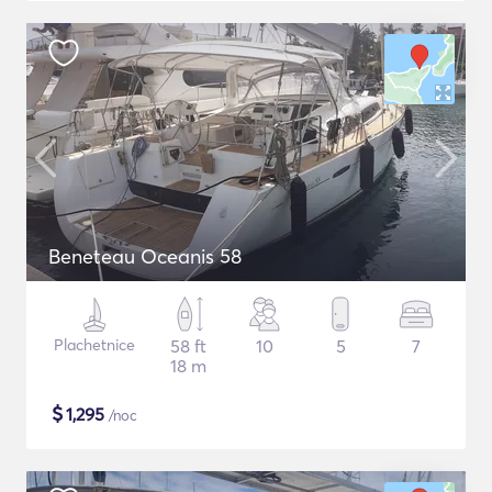
Beneteau Oceanis 58
Plachetnice
58 ft
10
5
7
18 m
$
1,295
/noc