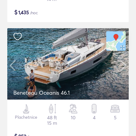
$
1,435
/noc
Beneteau Oceanis 46.1
Plachetnice
48 ft
10
4
5
15 m