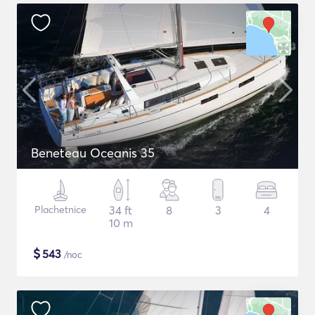
Beneteau Oceanis 35
Plachetnice
34 ft
8
3
4
10 m
$
543
/noc