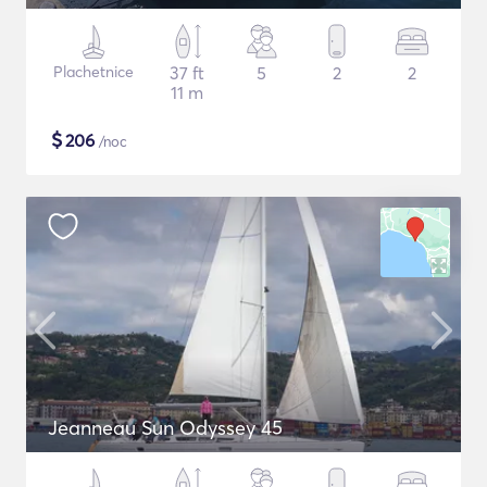
Plachetnice
37 ft
5
2
2
11 m
$
206
/noc
Jeanneau Sun Odyssey 45