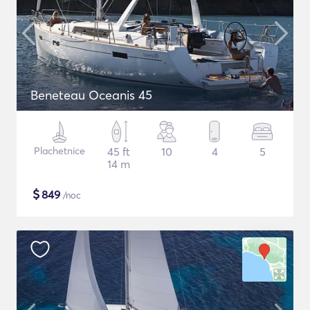
Beneteau Oceanis 45
Plachetnice
45 ft
10
4
5
14 m
$
849
/noc