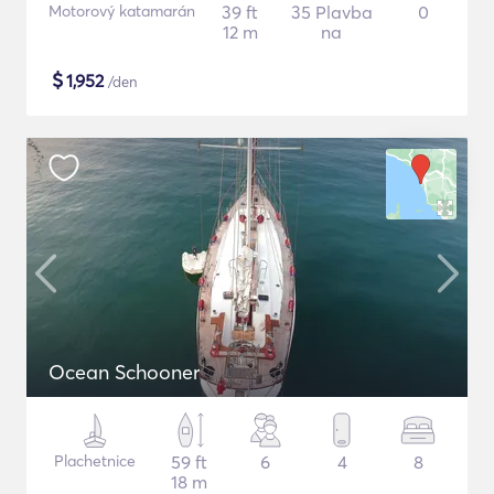
Motorový katamarán
39 ft
35 Plavba
0
12 m
na
$
1,952
/den
Ocean Schooner
Plachetnice
59 ft
6
4
8
18 m