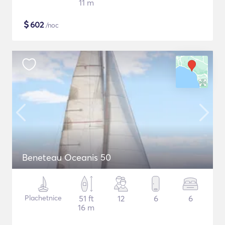
11 m
$
602
/noc
Beneteau Oceanis 50
Plachetnice
51 ft
12
6
6
16 m