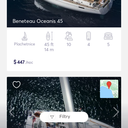
Beneteau Oceanis 45
Plachetnice
45 ft
10
4
5
14 m
$
447
/noc
Filtry