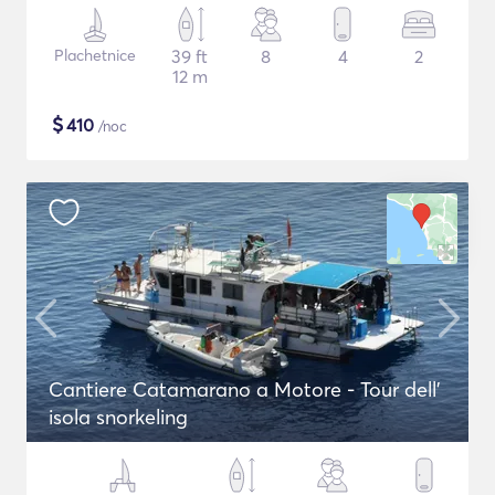
Plachetnice
39 ft
8
4
2
12 m
$
410
/noc
Cantiere Catamarano a Motore - Tour dell'
isola snorkeling