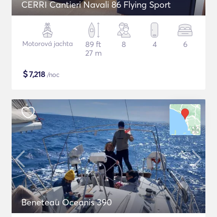
CERRI Cantieri Navali 86 Flying Sport
Motorová jachta
89 ft
8
4
6
27 m
$
7,218
/noc
Beneteau Oceanis 390