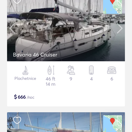
Bavaria 46 Cruiser
Plachetnice
46 ft
9
4
6
14 m
$
666
/noc