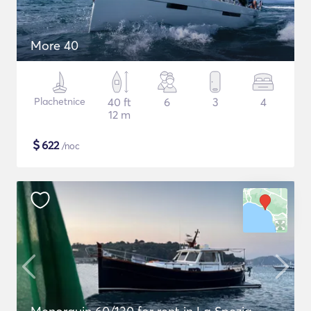
More 40
Plachetnice
40 ft
6
3
4
12 m
$
622
/noc