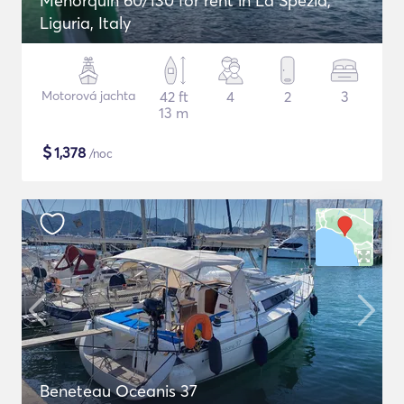
Menorquin 60/130 for rent in La Spezia,
Liguria, Italy
Motorová jachta
42 ft
4
2
3
13 m
$
1,378
/noc
Beneteau Oceanis 37