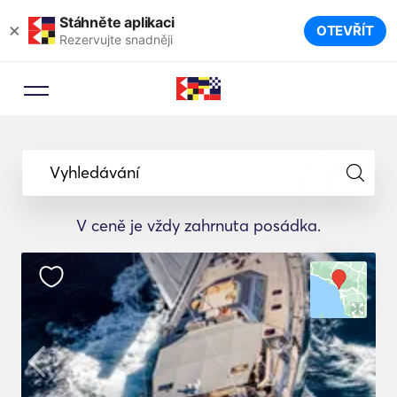
Stáhněte aplikaci
×
OTEVŘÍT
Rezervujte snadněji
Vyhledávání
V ceně je vždy zahrnuta posádka.