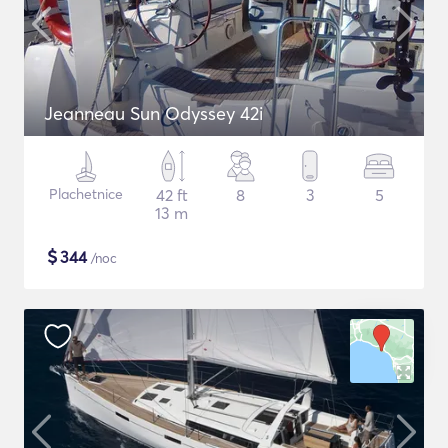
Jeanneau Sun Odyssey 42i
Plachetnice
42 ft
8
3
5
13 m
$
344
/noc