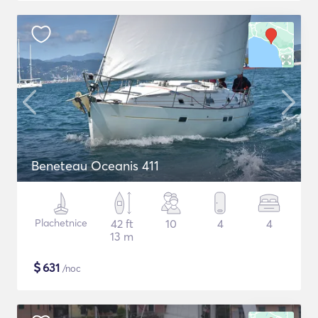
Beneteau Oceanis 411
Plachetnice
42 ft
10
4
4
13 m
$
631
/noc