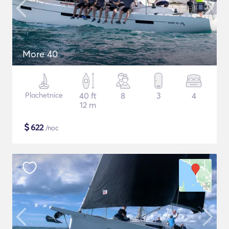
More 40
Plachetnice
40 ft
8
3
4
12 m
$
622
/noc