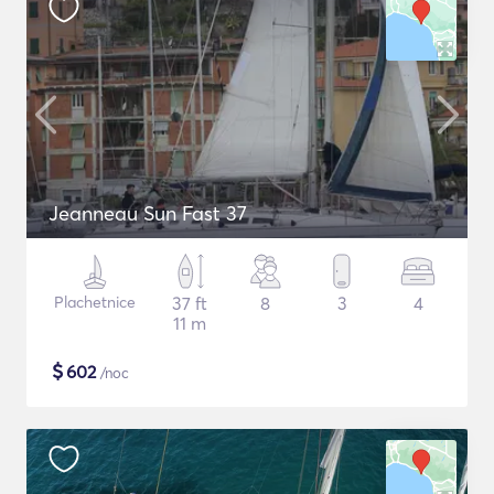
Jeanneau Sun Fast 37
Plachetnice
37 ft
8
3
4
11 m
$
602
/noc