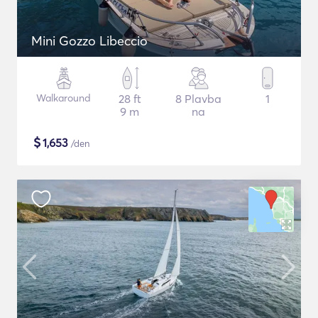
Mini Gozzo Libeccio
Walkaround
28 ft
8 Plavba
1
9 m
na
$
1,653
/den