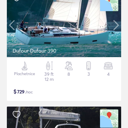
Dufour Dufour 390
Plachetnice
39 ft
8
3
4
12 m
$
729
/noc