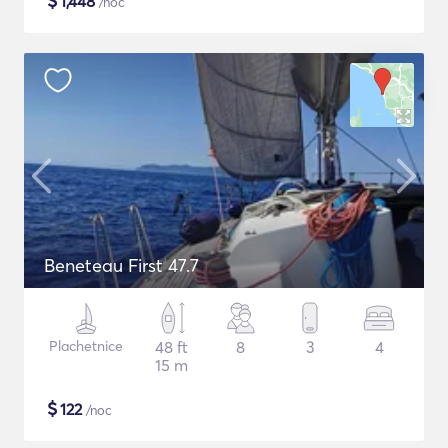
$
1,448
/noc
Beneteau First 47.7
Plachetnice
48 ft
8
3
4
15 m
$
122
/noc