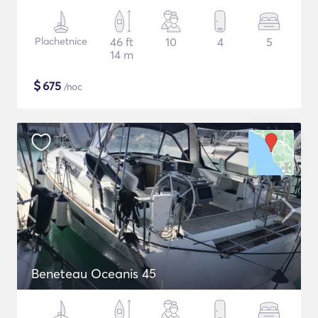
Plachetnice
46 ft
10
4
5
14 m
$
675
/noc
Beneteau Oceanis 45