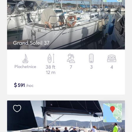
Grand Soleil 37
Plachetnice
38 ft
7
3
4
12 m
$
591
/noc