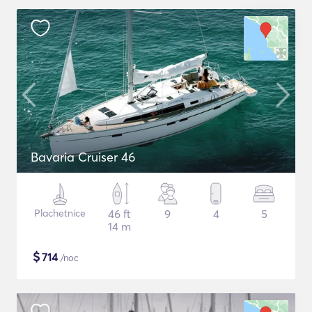
Bavaria Cruiser 46
Plachetnice
46 ft
9
4
5
14 m
$
714
/noc