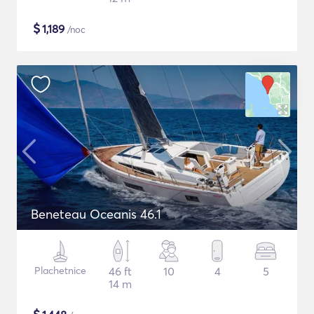
$
1,189
/noc
Beneteau Oceanis 46.1
Plachetnice
46 ft
10
4
5
14 m