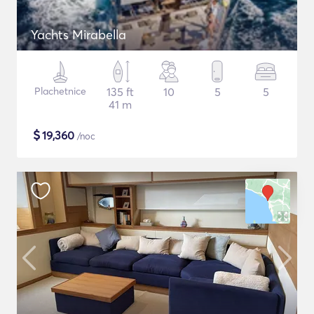
Yachts Mirabella
Plachetnice
135 ft
10
5
5
41 m
$
19,360
/noc