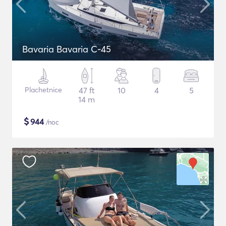
Bavaria Bavaria C-45
Plachetnice
47 ft
10
4
5
14 m
$
944
/noc