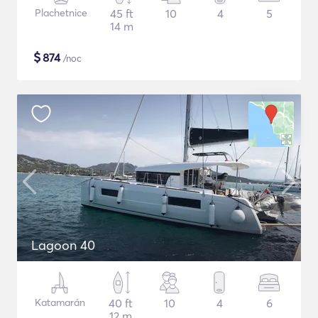
Plachetnice
45 ft
10
4
5
14 m
$
874
/noc
Lagoon 40
Katamarán
40 ft
10
4
6
12 m