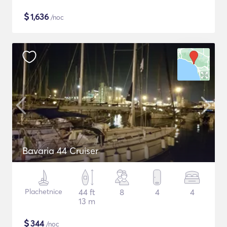
$
1,636
/noc
Bavaria 44 Cruiser
Plachetnice
44 ft
8
4
4
13 m
$
344
/noc