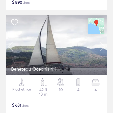
$
890
/noc
Beneteau Oceanis 411
Plachetnice
42 ft
10
4
4
13 m
$
631
/noc