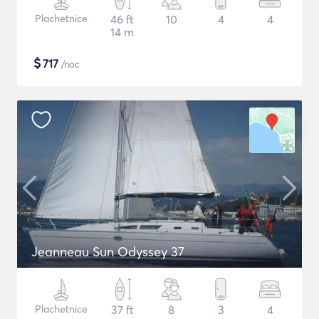
Plachetnice
46 ft
10
4
4
14 m
$
717
/noc
Jeanneau Sun Odyssey 37
Plachetnice
37 ft
8
3
4