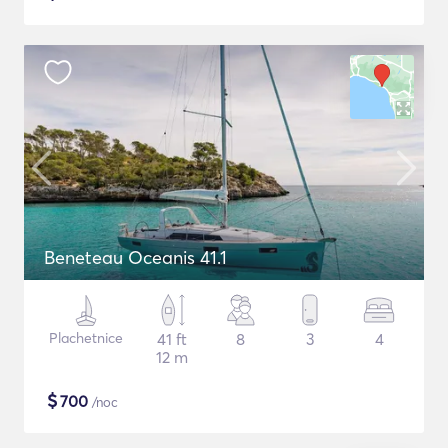
Beneteau Oceanis 41.1
Plachetnice
41 ft
8
3
4
12 m
$
700
/noc