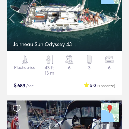
Janneau Sun Odyssey 43
Plachetnice
43 ft
6
3
6
13 m
$
689
5.0
/noc
(1
recenze
)