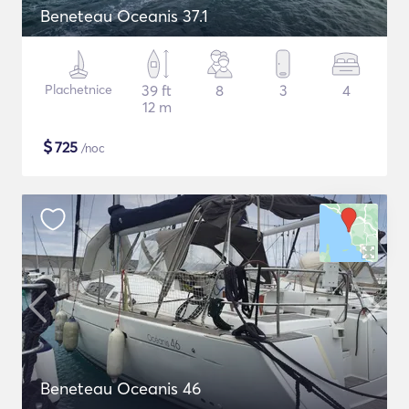
Beneteau Oceanis 37.1
Plachetnice
39 ft
8
3
4
12 m
$
725
/noc
Beneteau Oceanis 46