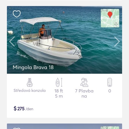
Mingola Brava 18
Středová konzola
18 ft
7 Plavba
0
5 m
na
$
275
/den