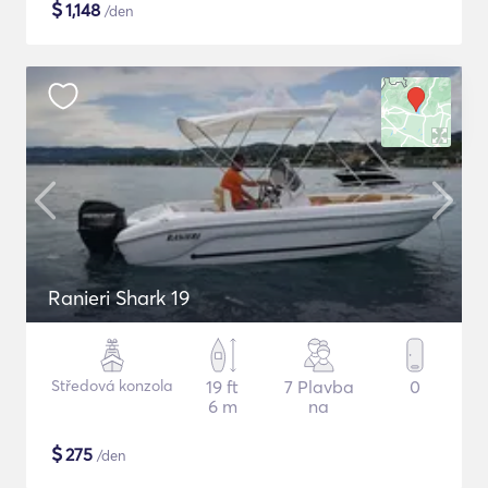
$
1,148
/den
Ranieri Shark 19
Středová konzola
19 ft
7 Plavba
0
6 m
na
$
275
/den