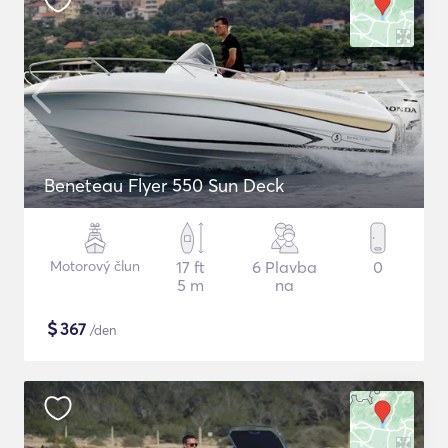
Beneteau Flyer 550 Sun Deck
Motorový člun
17 ft
6 Plavba
0
5 m
na
$
367
/den