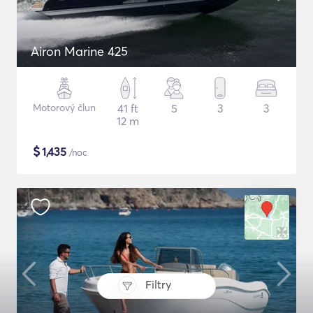
Airon Marine 425
Motorový člun
41 ft
5
3
3
12 m
$
1,435
/noc
Filtry