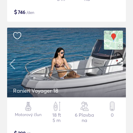
$
746
/den
Ranieri Voyager 18
Motorový člun
18 ft
6 Plavba
0
5 m
na