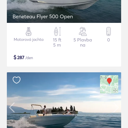
Beneteau Flyer 500 Open
Motorová jachta
15 ft
5 Plavba
0
5 m
na
$
287
/den