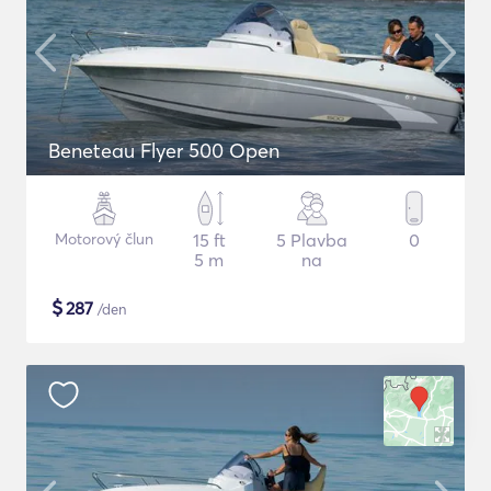
Beneteau Flyer 500 Open
Motorový člun
15 ft
5 Plavba
0
5 m
na
$
287
/den