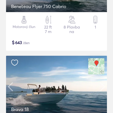
Beneteau Flyer 750 Cabrio
Motorový člun
22 ft
8 Plavba
1
7 m
na
$
643
/den
Brava 18