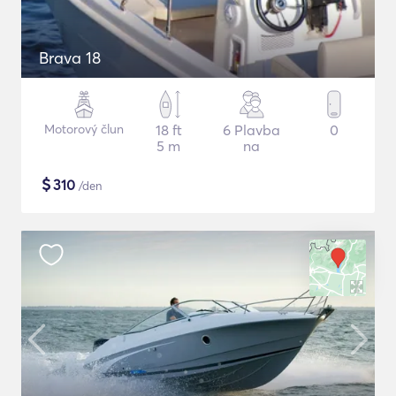
Brava 18
Motorový člun
18 ft
6 Plavba
0
5 m
na
$
310
/den