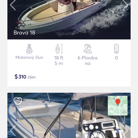
Brava 18
Motorový člun
18 ft
6 Plavba
0
5 m
na
$
310
/den