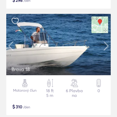
$
298
/den
Brava 18
Motorový člun
18 ft
6 Plavba
0
5 m
na
$
310
/den