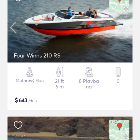
Four Winns 210 RS
Motorový člun
21 ft
8 Plavba
0
6 m
na
$
643
/den