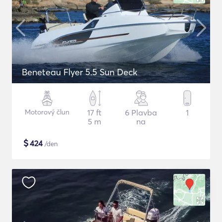
Beneteau Flyer 5.5 Sun Deck
Motorový člun
17 ft
6 Plavba
1
5 m
na
$
424
/den