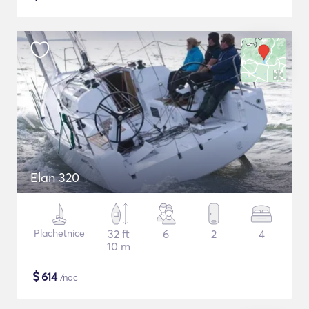
Elan 320
Plachetnice
32 ft
6
2
4
10 m
$
614
/noc