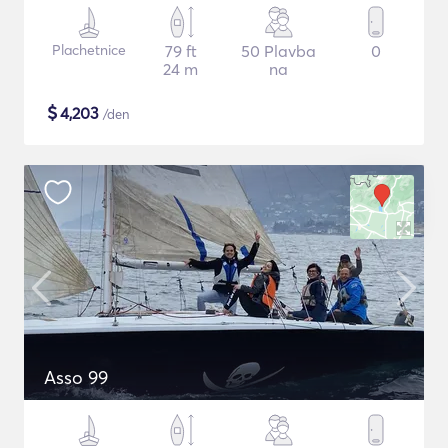
Plachetnice
79 ft
50 Plavba
0
24 m
na
$
4,203
/den
Asso 99