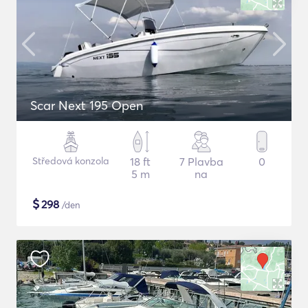
Scar Next 195 Open
Středová konzola
18 ft
7 Plavba
0
5 m
na
$
298
/den