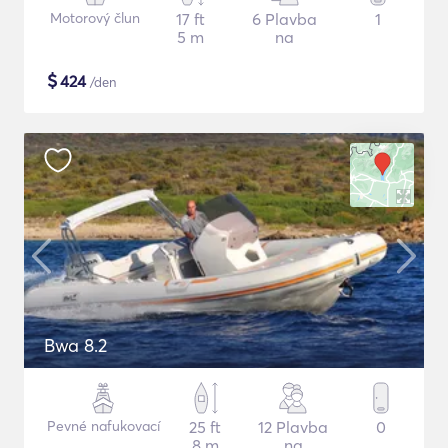
Motorový člun
17 ft
6 Plavba
1
5 m
na
$
424
/den
Bwa 8.2
Pevné nafukovací
25 ft
12 Plavba
0
8 m
na