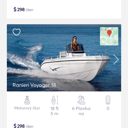
$
298
/den
Ranieri Voyager 18
Motorový člun
18 ft
6 Plavba
0
5 m
na
$
298
/den