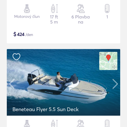
Motorový člun
17 ft
6 Plavba
1
5 m
na
$
424
/den
Beneteau Flyer 5.5 Sun Deck