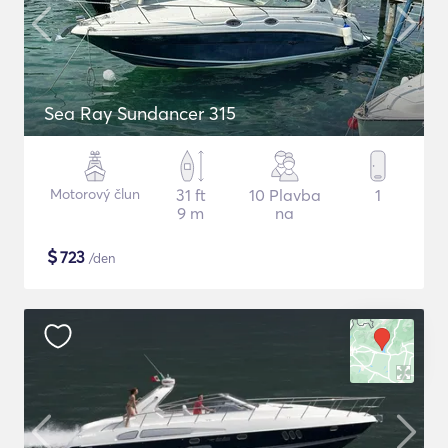
Sea Ray Sundancer 315
Motorový člun
31 ft
10 Plavba
1
9 m
na
$
723
/den