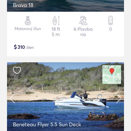
Brava 18
Motorový člun
18 ft
6 Plavba
0
5 m
na
$
310
/den
Beneteau Flyer 5.5 Sun Deck