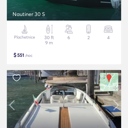
Nautiner 30 S
Plachetnice
30 ft
6
2
4
9 m
$
551
/noc