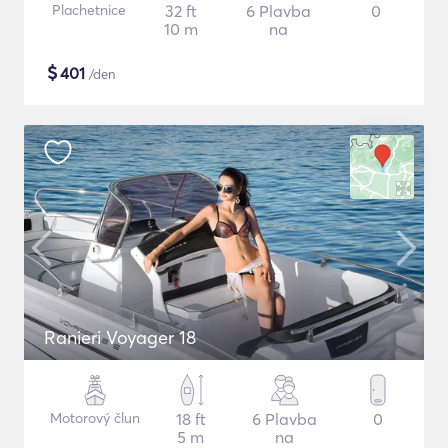
Plachetnice
32 ft
6 Plavba
0
10 m
na
$
401
/den
Ranieri Voyager 18
Motorový člun
18 ft
6 Plavba
0
5 m
na