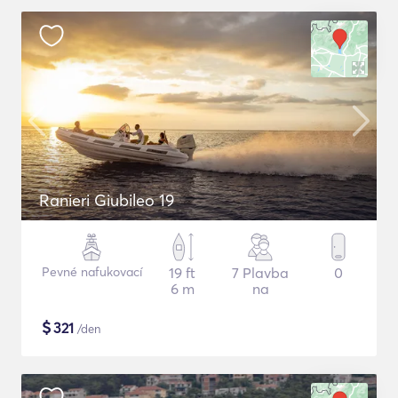
Ranieri Giubileo 19
Pevné nafukovací
19 ft
7 Plavba
0
6 m
na
$
321
/den