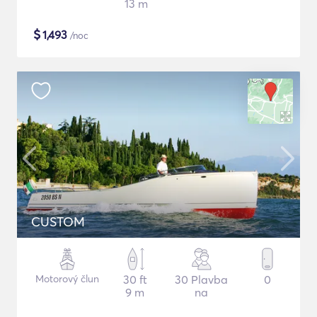
13 m
$
1,493
/noc
CUSTOM
Motorový člun
30 ft
30 Plavba
0
9 m
na