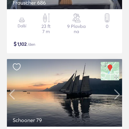
Frauscher 686
Další
23 ft
9 Plavba
0
7 m
na
$
1,102
/den
Schooner 79