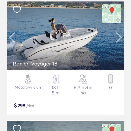
Ranieri Voyager 18
Motorový člun
18 ft
6 Plavba
0
5 m
na
$
298
/den