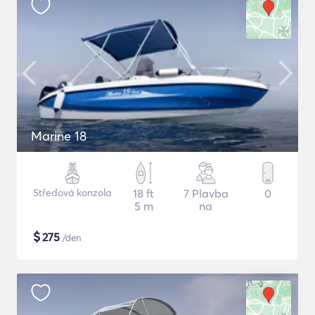
Marine 18
Středová konzola
18 ft
7 Plavba
0
5 m
na
$
275
/den