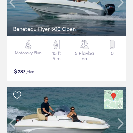
Beneteau Flyer 500 Open
Motorový člun
15 ft
5 Plavba
0
5 m
na
$
287
/den