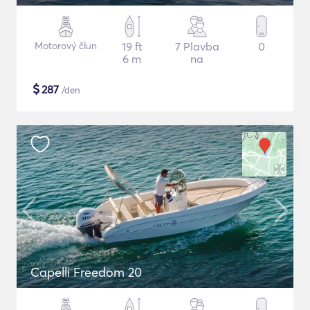
Motorový člun
19 ft
7 Plavba
0
6 m
na
$
287
/den
Capelli Freedom 20