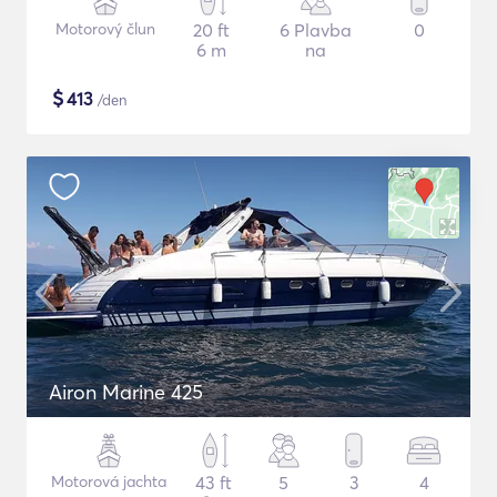
Motorový člun
20 ft
6 Plavba
0
6 m
na
$
413
/den
Airon Marine 425
Motorová jachta
43 ft
5
3
4