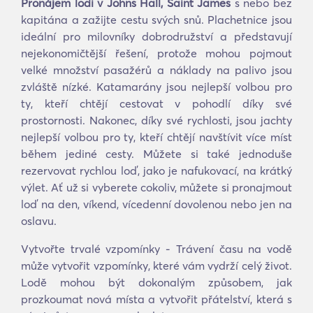
Pronájem lodi v Johns Hall, Saint James
s nebo bez
kapitána a zažijte cestu svých snů. Plachetnice jsou
ideální pro milovníky dobrodružství a představují
nejekonomičtější řešení, protože mohou pojmout
velké množství pasažérů a náklady na palivo jsou
zvláště nízké. Katamarány jsou nejlepší volbou pro
ty, kteří chtějí cestovat v pohodlí díky své
prostornosti. Nakonec, díky své rychlosti, jsou jachty
nejlepší volbou pro ty, kteří chtějí navštívit více míst
během jediné cesty. Můžete si také jednoduše
rezervovat rychlou loď, jako je nafukovací, na krátký
výlet. Ať už si vyberete cokoliv, můžete si pronajmout
loď na den, víkend, vícedenní dovolenou nebo jen na
oslavu.
Vytvořte trvalé vzpomínky - Trávení času na vodě
může vytvořit vzpomínky, které vám vydrží celý život.
Lodě mohou být dokonalým způsobem, jak
prozkoumat nová místa a vytvořit přátelství, která s