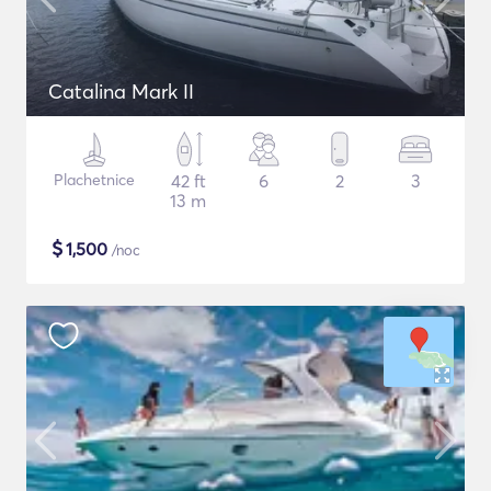
Catalina Mark II
Plachetnice
42 ft
6
2
3
13 m
$
1,500
/noc