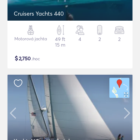
Cruisers Yachts 440
Motorová jachta
49 ft
4
2
2
15 m
$
2,750
/noc