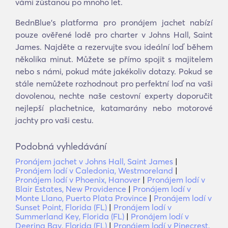
vámi zůstanou po mnoho let.
BednBlue's platforma pro pronájem jachet nabízí
pouze ověřené lodě pro charter v Johns Hall, Saint
James. Najděte a rezervujte svou ideální loď během
několika minut. Můžete se přímo spojit s majitelem
nebo s námi, pokud máte jakékoliv dotazy. Pokud se
stále nemůžete rozhodnout pro perfektní loď na vaši
dovolenou, nechte naše cestovní experty doporučit
nejlepší plachetnice, katamarány nebo motorové
jachty pro vaši cestu.
Podobná vyhledávání
Pronájem jachet v Johns Hall, Saint James
|
Pronájem lodí v Caledonia, Westmoreland
|
Pronájem lodí v Phoenix, Hanover
|
Pronájem lodí v
Blair Estates, New Providence
|
Pronájem lodí v
Monte Llano, Puerto Plata Province
|
Pronájem lodí v
Sunset Point, Florida (FL)
|
Pronájem lodí v
Summerland Key, Florida (FL)
|
Pronájem lodí v
Deering Bay, Florida (FL)
|
Pronájem lodí v Pinecrest,