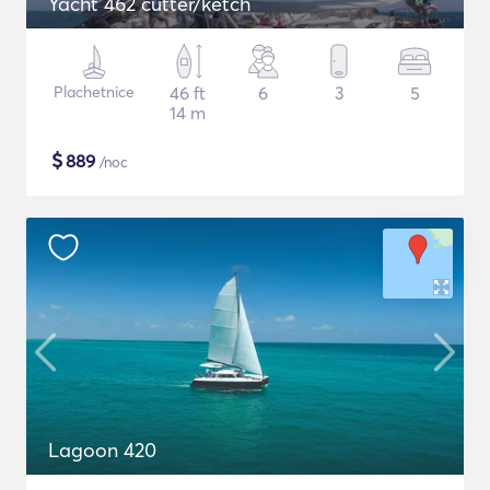
Yacht 462 cutter/ketch
Plachetnice
46 ft
6
3
5
14 m
$
889
/noc
Lagoon 420