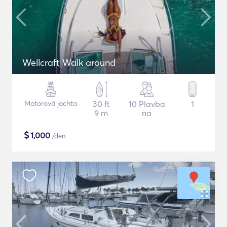
Wellcraft Walk around
Motorová jachta
30 ft
10 Plavba
1
9 m
na
$
1,000
/den