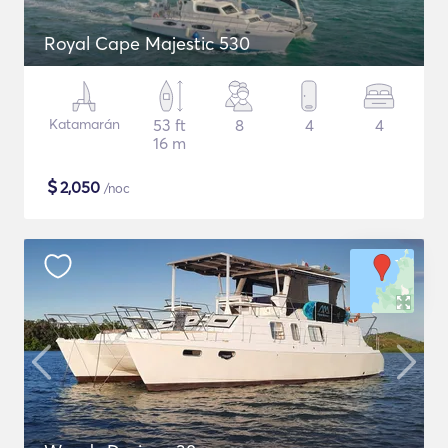
Royal Cape Majestic 530
Katamarán
53 ft
8
4
4
16 m
$
2,050
/noc