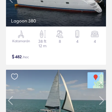
Lagoon 380
Katamarán
38 ft
8
4
4
12 m
$
482
/noc