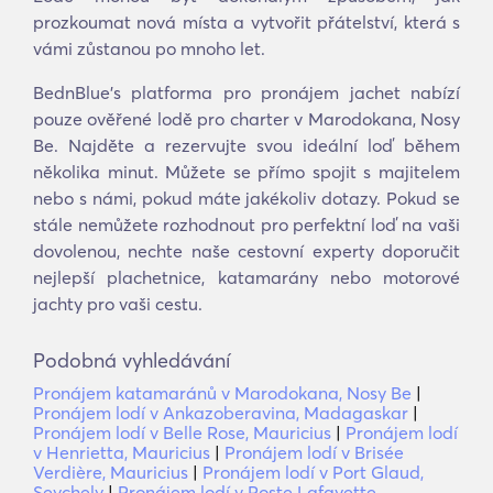
prozkoumat nová místa a vytvořit přátelství, která s
vámi zůstanou po mnoho let.
BednBlue's platforma pro pronájem jachet nabízí
pouze ověřené lodě pro charter v Marodokana, Nosy
Be. Najděte a rezervujte svou ideální loď během
několika minut. Můžete se přímo spojit s majitelem
nebo s námi, pokud máte jakékoliv dotazy. Pokud se
stále nemůžete rozhodnout pro perfektní loď na vaši
dovolenou, nechte naše cestovní experty doporučit
nejlepší plachetnice, katamarány nebo motorové
jachty pro vaši cestu.
Podobná vyhledávání
Pronájem katamaránů v Marodokana, Nosy Be
|
Pronájem lodí v Ankazoberavina, Madagaskar
|
Pronájem lodí v Belle Rose, Mauricius
|
Pronájem lodí
v Henrietta, Mauricius
|
Pronájem lodí v Brisée
Verdière, Mauricius
|
Pronájem lodí v Port Glaud,
Seychely
|
Pronájem lodí v Poste Lafayette,