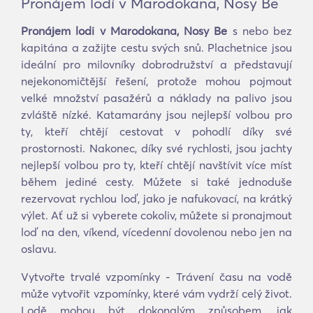
Pronájem lodí v Marodokana, Nosy Be
Pronájem lodi v Marodokana, Nosy Be
s nebo bez
kapitána a zažijte cestu svých snů. Plachetnice jsou
ideální pro milovníky dobrodružství a představují
nejekonomičtější řešení, protože mohou pojmout
velké množství pasažérů a náklady na palivo jsou
zvláště nízké. Katamarány jsou nejlepší volbou pro
ty, kteří chtějí cestovat v pohodlí díky své
prostornosti. Nakonec, díky své rychlosti, jsou jachty
nejlepší volbou pro ty, kteří chtějí navštívit více míst
během jediné cesty. Můžete si také jednoduše
rezervovat rychlou loď, jako je nafukovací, na krátký
výlet. Ať už si vyberete cokoliv, můžete si pronajmout
loď na den, víkend, vícedenní dovolenou nebo jen na
oslavu.
Vytvořte trvalé vzpomínky - Trávení času na vodě
může vytvořit vzpomínky, které vám vydrží celý život.
Lodě mohou být dokonalým způsobem, jak