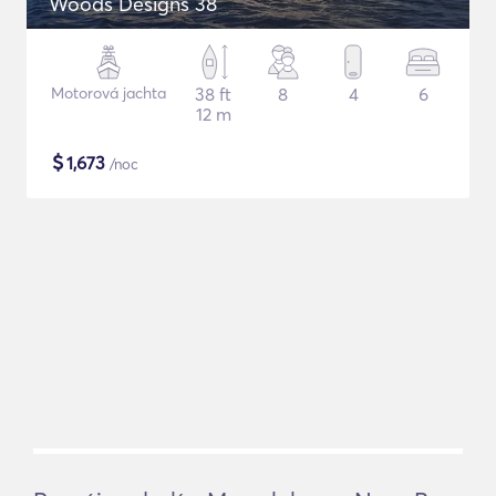
Woods Designs 38
Motorová jachta
38 ft
8
4
6
12 m
$
1,673
/noc