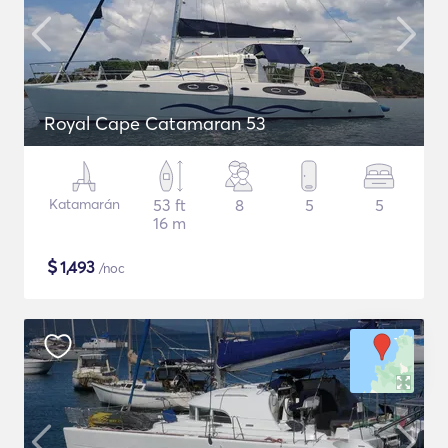
Royal Cape Catamaran 53
Katamarán
53 ft
8
5
5
16 m
$
1,493
/noc