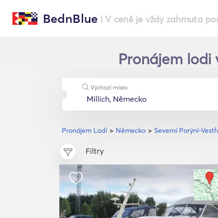
BednBlue
| V ceně je vždy zahrnuta po
Pronájem lodi v
Výchozí místo
Pronájem Lodí
Německo
Severní Porýní-Vestf
Filtry