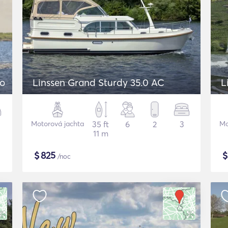
ro
Linssen Grand Sturdy 35.0 AC
L
Motorová jachta
35 ft
6
2
3
Mo
11 m
$
825
/noc