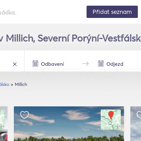
Přidat seznam
sádka.
 Millich, Severní Porýní-Vestfáls
álsko
Millich