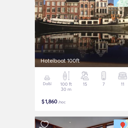
Hotelboat 100ft
Další
100 ft
15
7
11
30 m
$
1,860
/noc