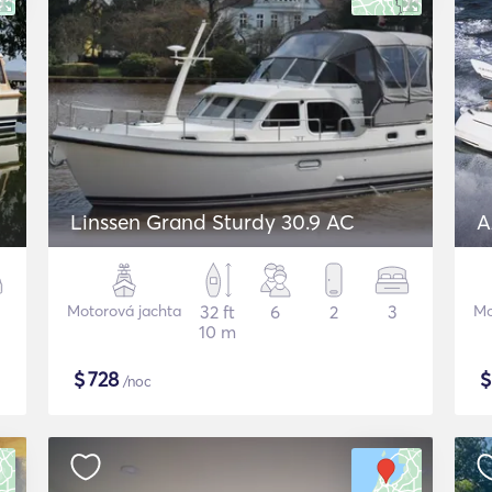
Linssen Grand Sturdy 30.9 AC
A
Motorová jachta
32 ft
6
2
3
Mo
10 m
$
728
/noc