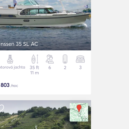
inssen 35 SL AC
torová jachta
35 ft
6
2
3
11 m
$
803
/noc