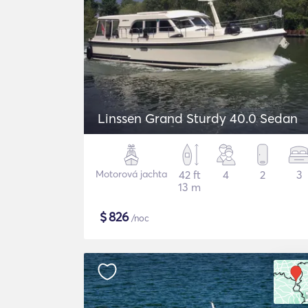
Linssen Grand Sturdy 40.0 Sedan
Motorová jachta
42 ft
4
2
3
13 m
$
826
/noc