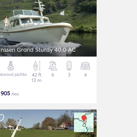
inssen Grand Sturdy 40.0 AC
torová jachta
42 ft
6
3
4
13 m
$
905
/noc