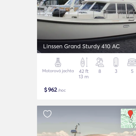
Linssen Grand Sturdy 410 AC
Motorová jachta
42 ft
8
3
5
13 m
$
962
/noc