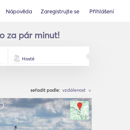
Nápověda
Zaregistrujte se
Přihlášení
ko za pár minut!
Hosté
seřadit podle:
>