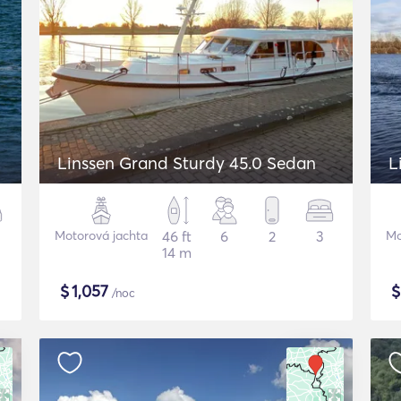
Linssen Grand Sturdy 45.0 Sedan
L
Motorová jachta
46 ft
6
2
3
Mo
14 m
$
1,057
/noc