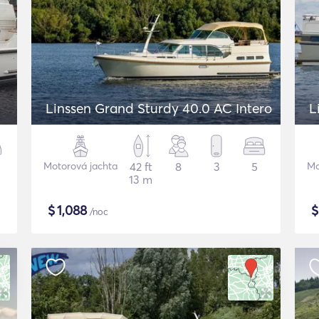
Linssen Grand Sturdy 40.0 AC Intero
L
Motorová jachta
42 ft
8
3
5
Mo
13 m
$
1,088
/noc