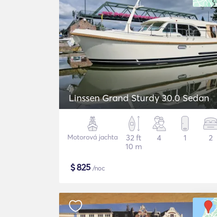
Linssen Grand Sturdy 30.0 Sedan
Motorová jachta
32 ft
4
1
2
10 m
$
825
/noc