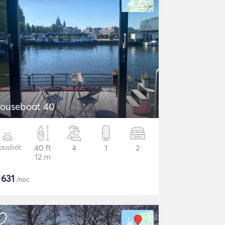
ouseboat 40
ausbót
40 ft
4
1
2
12 m
$
631
/noc