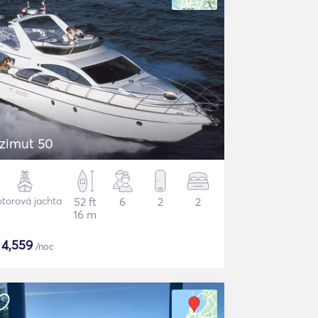
zimut 50
torová jachta
52 ft
6
2
2
16 m
$
4,559
/noc