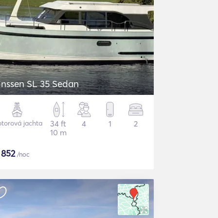
inssen SL 35 Sedan
torová jachta
34 ft
4
1
2
10 m
$
852
/noc