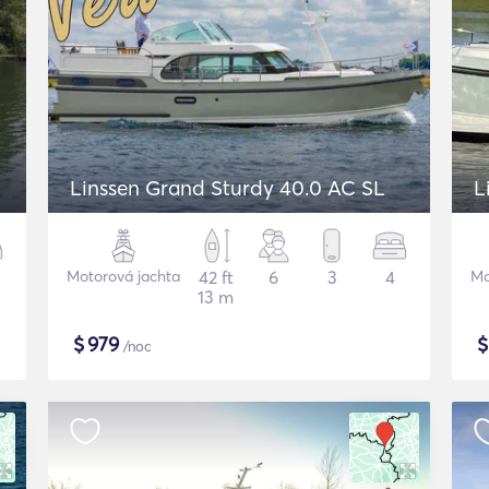
Linssen Grand Sturdy 40.0 AC SL
L
Motorová jachta
42 ft
6
3
4
Mo
13 m
$
979
/noc