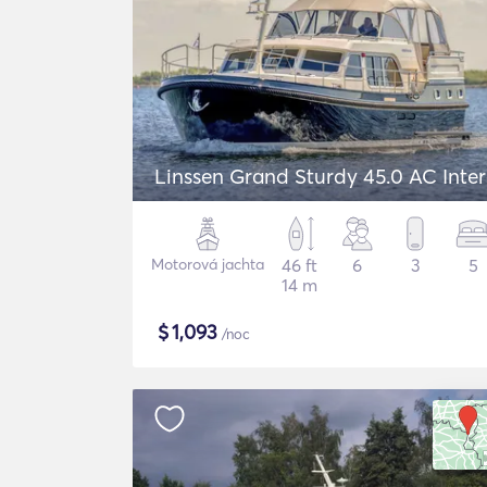
Linssen Grand Sturdy 45.0 AC Inte
Motorová jachta
46 ft
6
3
5
14 m
$
1,093
/noc