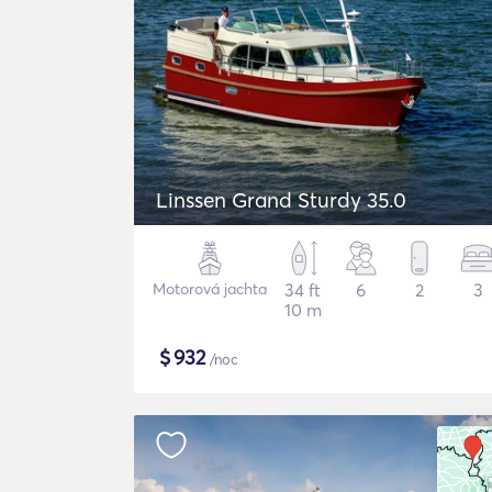
Linssen Grand Sturdy 35.0
Motorová jachta
34 ft
6
2
3
10 m
$
932
/noc