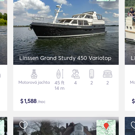
Linssen Grand Sturdy 450 Variotop
L
Motorová jachta
45 ft
4
2
2
Mo
14 m
$
1,588
/noc