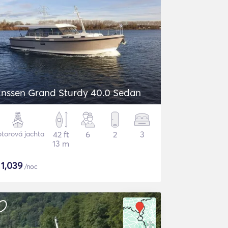
inssen Grand Sturdy 40.0 Sedan
torová jachta
42 ft
6
2
3
13 m
$
1,039
/noc