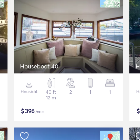
Houseboat 40
H
Hausbót
40 ft
2
1
1
H
12 m
$
396
/noc