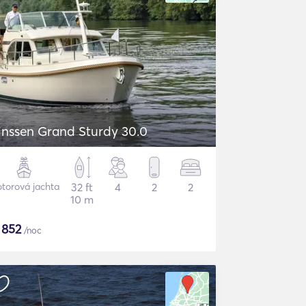
inssen Grand Sturdy 30.0
torová jachta
32 ft
4
2
2
10 m
$
852
/noc