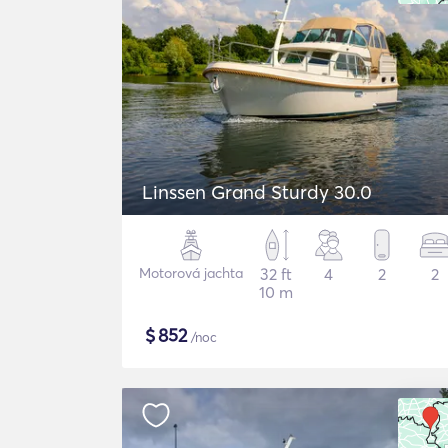
Linssen Grand Sturdy 30.0
Motorová jachta
32 ft
4
2
2
10 m
$
852
/noc