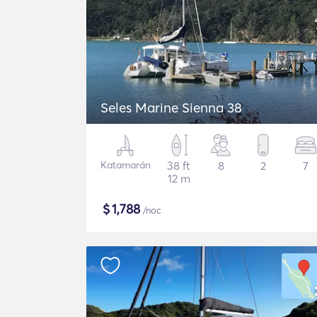
Seles Marine Sienna 38
Katamarán
38 ft
8
2
7
12 m
$
1,788
/noc