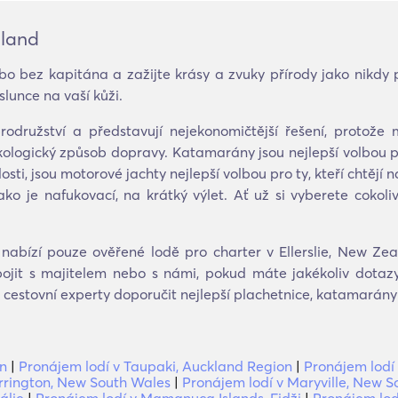
aland
o bez kapitána a zažijte krásy a zvuky přírody jako nikdy p
lunce na vaší kůži.
brodružství a představují nejekonomičtější řešení, proto
ekologický způsob dopravy. Katamarány jsou nejlepší volbou pro
osti, jsou motorové jachty nejlepší volbou pro ty, kteří chtějí
ako je nafukovací, na krátký výlet. Ať už si vyberete cokol
abízí pouze ověřené lodě pro charter v Ellerslie, New Zea
ojit s majitelem nebo s námi, pokud máte jakékoliv dotaz
e cestovní experty doporučit nejlepší plachetnice, katamarány
on
|
Pronájem lodí v Taupaki, Auckland Region
|
Pronájem lodí
rrington, New South Wales
|
Pronájem lodí v Maryville, New 