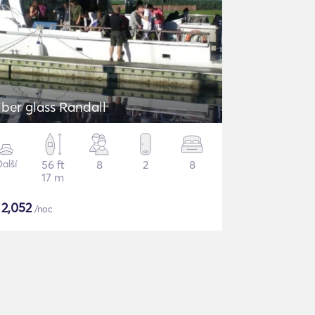
iber glass Randall
alší
56 ft
8
2
8
17 m
$
2,052
/noc