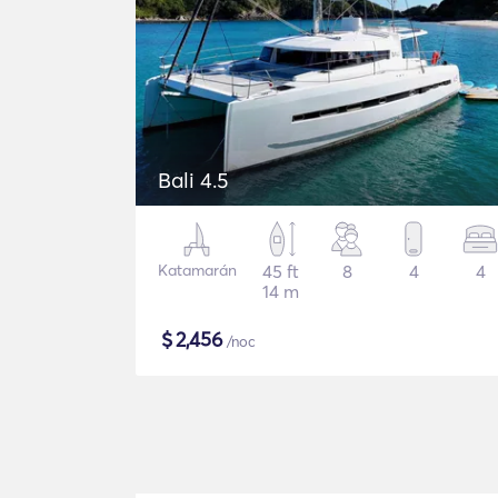
Bali 4.5
Katamarán
45 ft
8
4
4
14 m
$
2,456
/noc