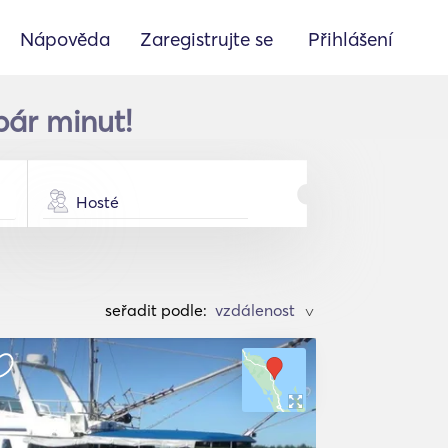
Nápověda
Zaregistrujte se
Přihlášení
pár minut!
Hosté
seřadit podle:
>