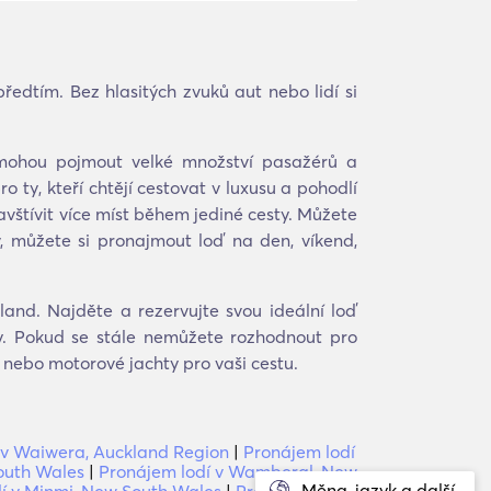
ředtím. Bez hlasitých zvuků aut nebo lidí si
že mohou pojmout velké množství pasažérů a
 ty, kteří chtějí cestovat v luxusu a pohodlí
 navštívit více míst během jediné cesty. Můžete
iv, můžete si pronajmout loď na den, víkend,
land. Najděte a rezervujte svou ideální loď
y. Pokud se stále nemůžete rozhodnout pro
 nebo motorové jachty pro vaši cestu.
 v Waiwera, Auckland Region
|
Pronájem lodí
South Wales
|
Pronájem lodí v Wamberal, New
Měna, jazyk a další