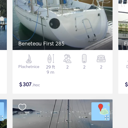
Beneteau First 285
F
Plachetnice
29 ft
2
2
2
D
9 m
$
307
/noc