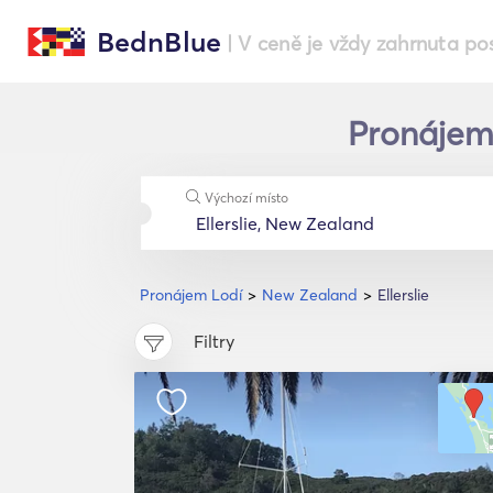
BednBlue
| V ceně je vždy zahrnuta po
Pronájem 
Výchozí místo
Pronájem Lodí
New Zealand
Ellerslie
Filtry