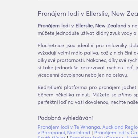
Pronájem lodí v Ellerslie, New Ze
Pronájem lodi v Ellerslie, New Zealand
s neb
můžete jednoduše užívat klidný zvuk vody a s
Plachetnice jsou ideální pro milovníky do
vyžadují velmi málo paliva, což z nich činí 
díky své prostornosti. Nakonec, díky své rychl
si také jednoduše rezervovat rychlou loď, j
vícedenní dovolenou nebo jen na oslavu.
BednBlue's platforma pro pronájem jachet n
během několika minut. Můžete se přímo sp
perfektní loď na vaši dovolenou, nechte naš
Podobná vyhledávání
Pronájem lodí v Te Whanga, Auckland Regi
v Paraoanui, Northland
|
Pronájem lodí v Ca