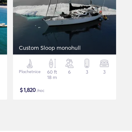
Custom Sloop monohull
Plachetnice
60 ft
6
3
3
18 m
$
1,820
/noc