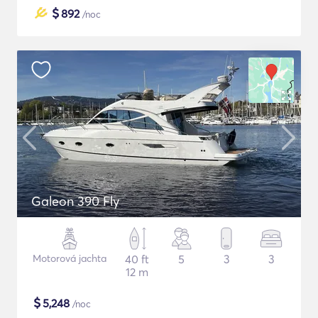
$
892
/noc
Galeon 390 Fly
Motorová jachta
40 ft
5
3
3
12 m
$
5,248
/noc