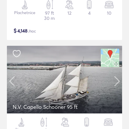
Plachetnice
97 ft
12
4
10
30 m
$
4,148
/noc
N.V. Capello Schooner 95 ft