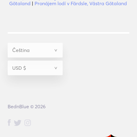
Götaland
|
Pronájem lodí v Färdsle, Västra Götaland
BednBlue © 2026