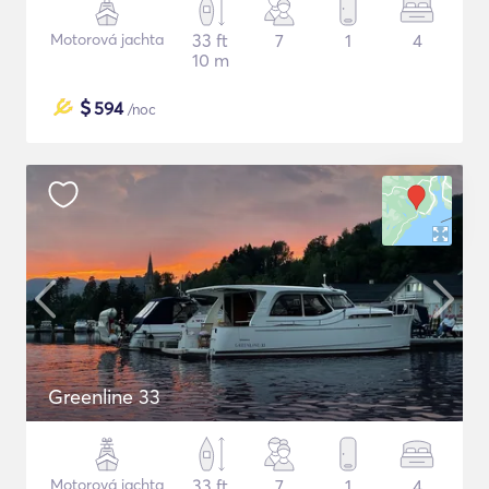
Motorová jachta
33 ft
7
1
4
10 m
$
594
/noc
Greenline 33
Motorová jachta
33 ft
7
1
4