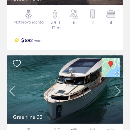
Motorová jachta
39 ft
6
2
4
12 m
$
892
/noc
Greenline 33