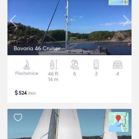
Bavaria 46 Cruiser
Plachetnice
46 ft
6
3
4
14 m
$
524
/noc