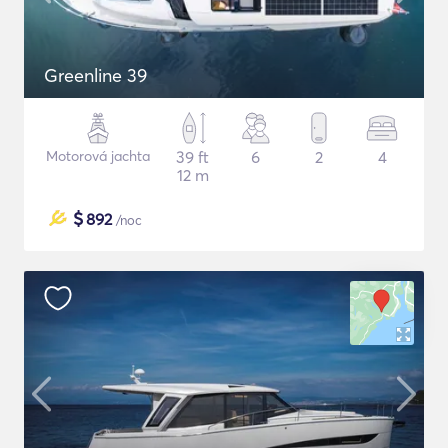
Greenline 39
Motorová jachta
39 ft
6
2
4
12 m
$
892
/noc