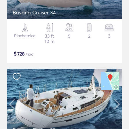
Bavaria Cruiser 34
Plachetnice
33 ft
5
2
3
10 m
$
728
/noc