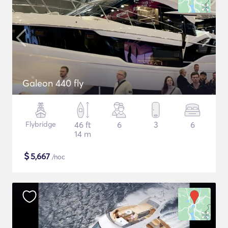
Galeon 440 fly
Flybridge
46 ft
6
3
6
14 m
$
5,667
/noc