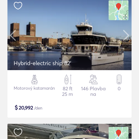
Hybrid-electric ship 82'
Motorový katamarán
82 ft
146 Plavba
0
25 m
na
$
20,992
/den