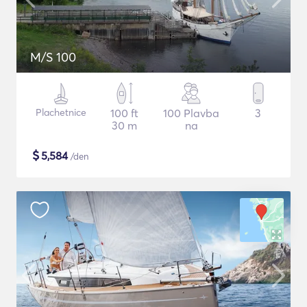
M/S 100
Plachetnice
100 ft
100 Plavba
3
30 m
na
$
5,584
/den