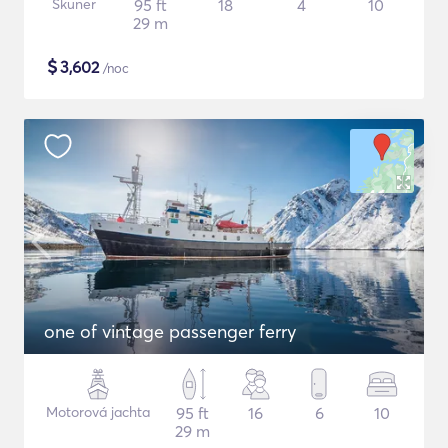
Škuner
95 ft
18
4
10
29 m
$
3,602
/noc
one of vintage passenger ferry
Motorová jachta
95 ft
16
6
10
29 m