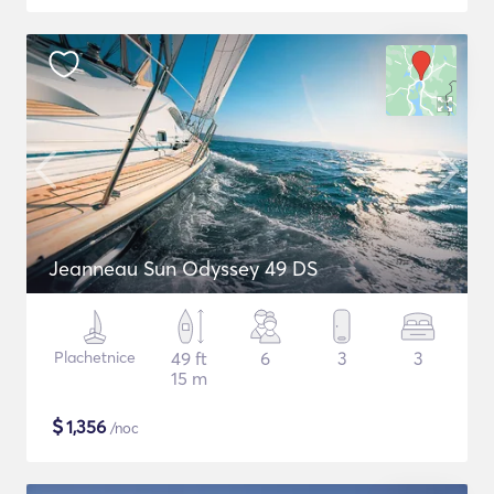
Jeanneau Sun Odyssey 49 DS
Plachetnice
49 ft
6
3
3
15 m
$
1,356
/noc