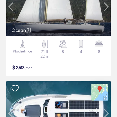
Ocean 71
Plachetnice
71 ft
8
4
8
22 m
$
2,613
/noc