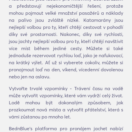
a představují nejekonomičtější řešení, protože
mohou pojmout velké množství pasažérů a náklady
na palivo jsou zvláště nízké. Katamarány jsou
nejlepší volbou pro ty, kteří chtějí cestovat v pohodlí
díky své prostornosti. Nakonec, díky své rychlosti,
jsou jachty nejlepší volbou pro ty, kteří chtějí navštívit
více míst během jediné cesty. Můžete si také
jednoduše rezervovat rychlou loď, jako je nafukovací,
na krátký výlet. Ať už si vyberete cokoliv, můžete si
pronajmout loď na den, víkend, vícedenní dovolenou
nebo jen na oslavu.
Vytvořte trvalé vzpomínky - Trávení času na vodě
může vytvořit vzpomínky, které vám vydrží celý život.
Lodě mohou být dokonalým způsobem, jak
prozkoumat nová místa a vytvořit přátelství, která s
vámi zůstanou po mnoho let.
BednBlue's platforma pro pronájem jachet nabízí