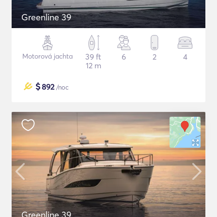
Greenline 39
Motorová jachta
39 ft
6
2
4
12 m
$
892
/noc
Greenline 39