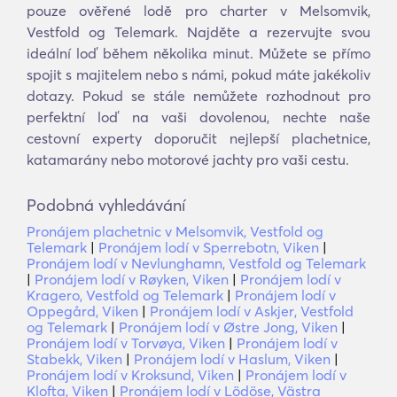
pouze ověřené lodě pro charter v Melsomvik,
Vestfold og Telemark. Najděte a rezervujte svou
ideální loď během několika minut. Můžete se přímo
spojit s majitelem nebo s námi, pokud máte jakékoliv
dotazy. Pokud se stále nemůžete rozhodnout pro
perfektní loď na vaši dovolenou, nechte naše
cestovní experty doporučit nejlepší plachetnice,
katamarány nebo motorové jachty pro vaši cestu.
Podobná vyhledávání
Pronájem plachetnic v Melsomvik, Vestfold og
Telemark
|
Pronájem lodí v Sperrebotn, Viken
|
Pronájem lodí v Nevlunghamn, Vestfold og Telemark
|
Pronájem lodí v Røyken, Viken
|
Pronájem lodí v
Kragero, Vestfold og Telemark
|
Pronájem lodí v
Oppegård, Viken
|
Pronájem lodí v Askjer, Vestfold
og Telemark
|
Pronájem lodí v Østre Jong, Viken
|
Pronájem lodí v Torvøya, Viken
|
Pronájem lodí v
Stabekk, Viken
|
Pronájem lodí v Haslum, Viken
|
Pronájem lodí v Kroksund, Viken
|
Pronájem lodí v
Klofta, Viken
|
Pronájem lodí v Lödöse, Västra