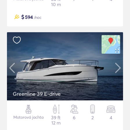
10 m
$
594
/noc
Greenline 39 E-drive
Motorová jachta
39 ft
6
2
4
12 m