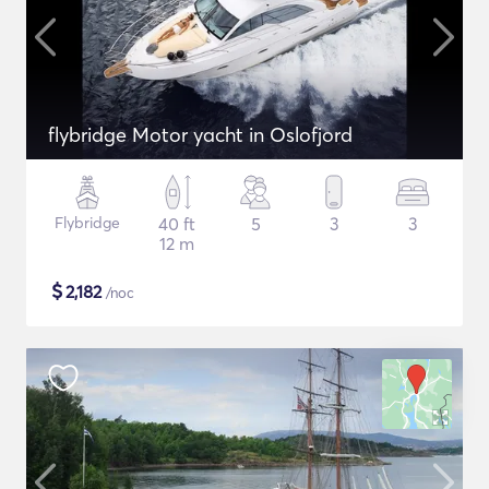
flybridge Motor yacht in Oslofjord
Flybridge
40 ft
5
3
3
12 m
$
2,182
/noc