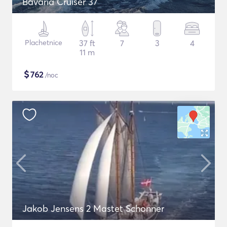
Bavaria Cruiser 37
Plachetnice
37 ft
7
3
4
11 m
$
762
/noc
Jakob Jensens 2 Mastet Schonner