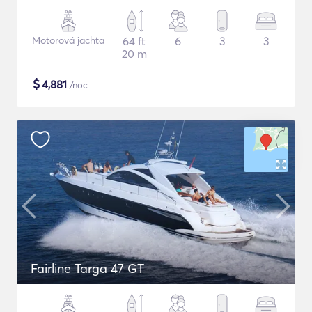
Motorová jachta
64 ft
6
3
3
20 m
$
4,881
/noc
Fairline Targa 47 GT