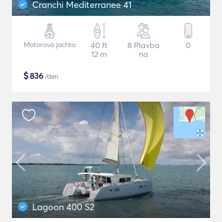
Cranchi Mediterranee 41
Motorová jachta
40 ft
8 Plavba
0
12 m
na
$
836
/den
Lagoon 400 S2