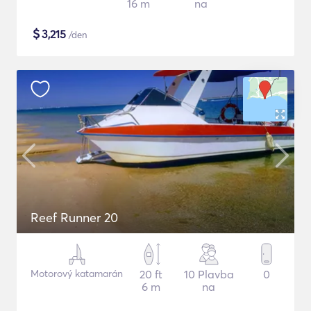
16 m
na
$
3,215
/den
Reef Runner 20
Motorový katamarán
20 ft
10 Plavba
0
6 m
na