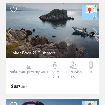
Joker Boat 21 Clubman
Nafukovací přívěsný vozík
21 ft
10 Plavba
0
6 m
na
$
557
/den