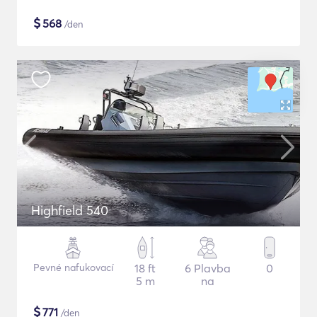
$
568
/den
Highfield 540
Pevné nafukovací
18 ft
6 Plavba
0
5 m
na
$
771
/den