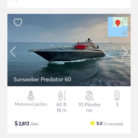
Sunseeker Predator 60
Motorová jachta
60 ft
10 Plavba
3
18 m
na
$
2,813
5.0
/den
(1
recenze
)