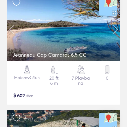
Jeanneau Cap Camarat 6.5 CC
Motorový člun
20 ft
7 Plavba
0
6 m
na
$
602
/den