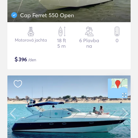
Cap Ferret 550 Open
Motorová jachta
18 ft
6 Plavba
0
5 m
na
$
396
/den