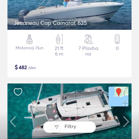
Jeanneau Cap Camarat 635
Motorový člun
21 ft
7 Plavba
0
6 m
na
$
482
/den
Filtry