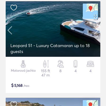
Leopard 51 - Luxury Catamaran up to 18
guests
Motorová jachta
155 ft
8
4
4
47 m
$
5,168
/noc