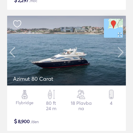
$
2,297
/noc
Azimut 80 Carat
Flybridge
80 ft
18 Plavba
4
24 m
na
$
8,900
/den