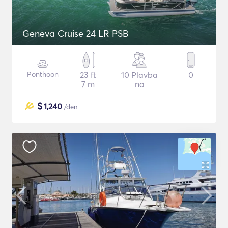
Geneva Cruise 24 LR PSB
Ponthoon
23 ft
10 Plavba
0
7 m
na
$
1,240
/den