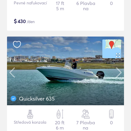
Pevné nafukovací
17 ft
6 Plavba
0
5 m
na
$
430
/den
Quicksilver 635
Středová konzola
20 ft
7 Plavba
0
6 m
na