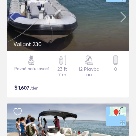
Valiant 230
Pevné nafukovací
23 ft
12 Plavba
0
7 m
na
$
1,607
/den