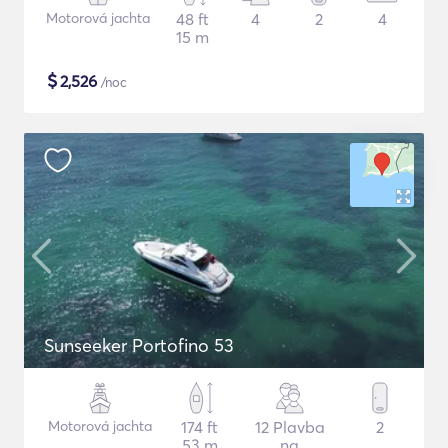
Motorová jachta
48 ft
4
2
4
15 m
$
2,526
/noc
Sunseeker Portofino 53
Motorová jachta
174 ft
12 Plavba
2
53 m
na