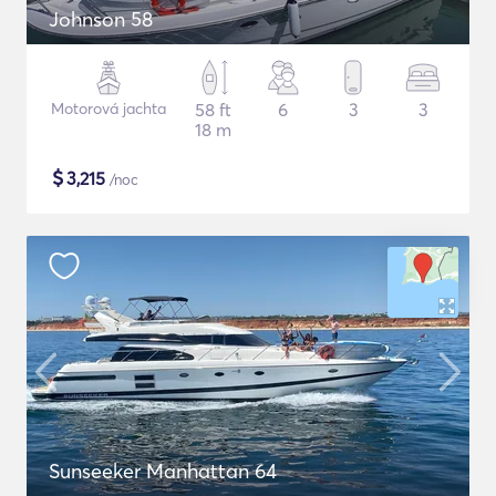
Johnson 58
Motorová jachta
58 ft
6
3
3
18 m
$
3,215
/noc
Sunseeker Manhattan 64