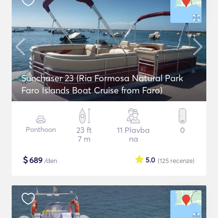
Sunchaser 23 (Ria Formosa Natural Park
Faro Islands Boat Cruise from Faro)
Ponthoon
23 ft
11 Plavba
0
7 m
na
$
689
5.0
/den
(125
recenze
)