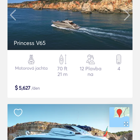
Princess V65
Motorová jachta
70 ft
12 Plavba
4
21 m
na
$
5,627
/den