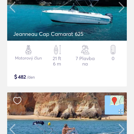
Jeanneau Cap Camarat 625
Motorový člun
21 ft
7 Plavba
0
6 m
na
$
482
/den