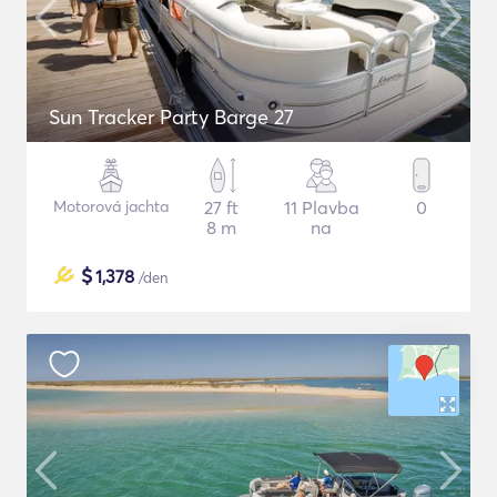
Sun Tracker Party Barge 27
Motorová jachta
27 ft
11 Plavba
0
8 m
na
$
1,378
/den