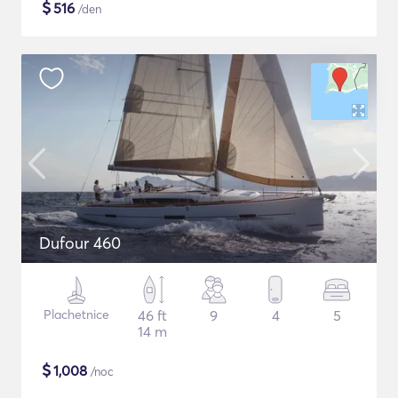
$
516
/den
Dufour 460
Plachetnice
46 ft
9
4
5
14 m
$
1,008
/noc