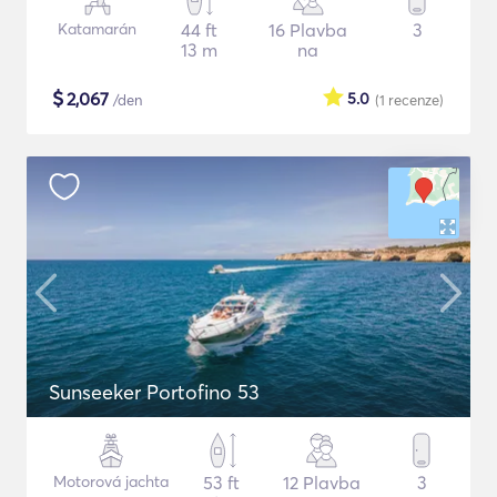
Katamarán
44 ft
16 Plavba
3
13 m
na
$
2,067
5.0
/den
(1
recenze
)
Sunseeker Portofino 53
Motorová jachta
53 ft
12 Plavba
3