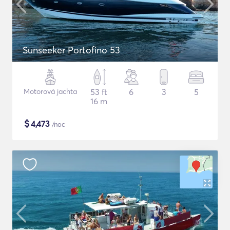
Sunseeker Portofino 53
Motorová jachta
53 ft
6
3
5
16 m
$
4,473
/noc