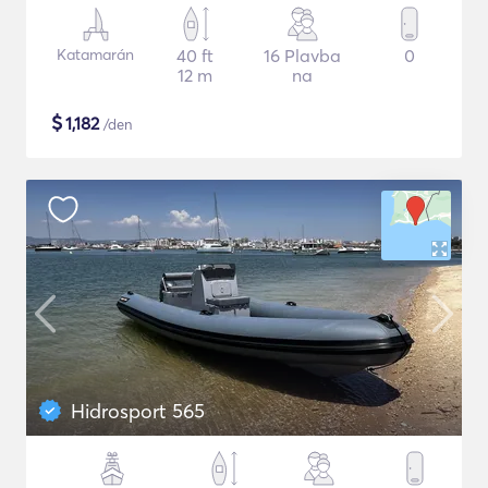
Katamarán
40 ft
16 Plavba
0
12 m
na
$
1,182
/den
Hidrosport 565