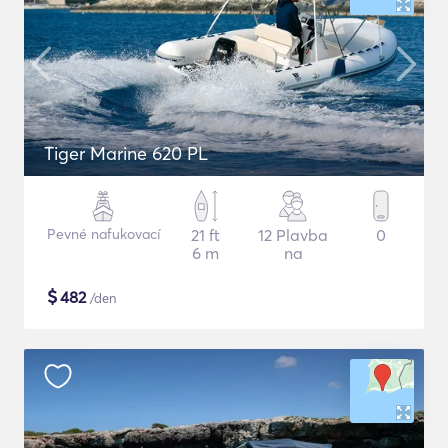
Tiger Marine 620 PL
Pevné nafukovací
21 ft
12 Plavba
0
6 m
na
$
482
/den