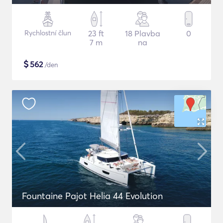
Rychlostní člun
23 ft
18 Plavba
0
7 m
na
$
562
/den
Fountaine Pajot Helia 44 Evolution