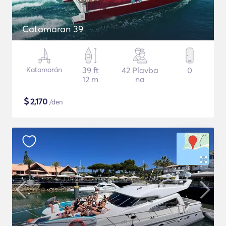
Catamaran 39
Katamarán
39 ft
42 Plavba
0
12 m
na
$
2,170
/den