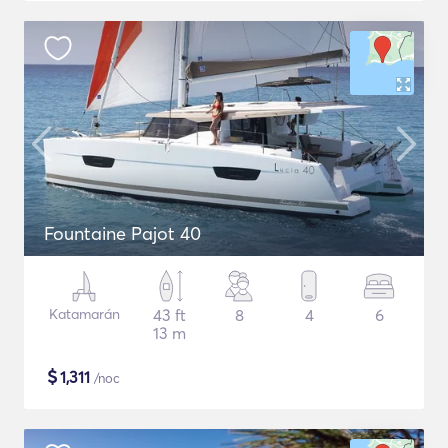
Fountaine Pajot 40
Katamarán
43 ft
8
4
6
13 m
$
1,311
/noc