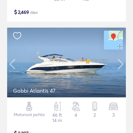
$
2,469
/den
Gobbi Atlantis 47
Motorová jachta
46 ft
4
2
3
14 m