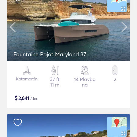
Fountaine Pajot Maryland 37
Katamarán
37 ft
14 Plavba
2
11 m
na
$
2,641
/den