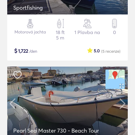
Sportfishing
Motorová jachta
18 ft
1 Plavba na
0
5 m
$
1,722
5.0
/den
(5
recenze
)
Pearl Sea Master 730 - Beach Tour