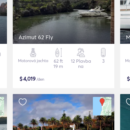
Azimut 62 Fly
M
Motorová jachta
62 ft
12 Plavba
3
Mo
19 m
na
$
4,019
/den