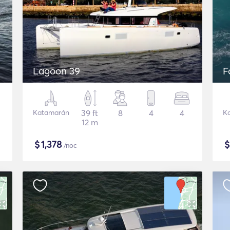
Lagoon 39
F
Katamarán
39 ft
8
4
4
K
12 m
$
1,378
/noc