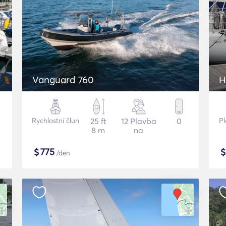
Vanguard 760
H
Rychlostní člun
25 ft
12 Plavba
0
Pl
8 m
na
$
775
/den