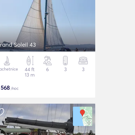
rand Soleil 43
achetnice
44 ft
6
3
3
13 m
$
568
/noc