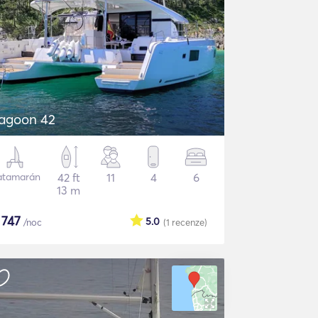
agoon 42
atamarán
42 ft
11
4
6
13 m
$
747
5.0
/noc
(1
recenze
)