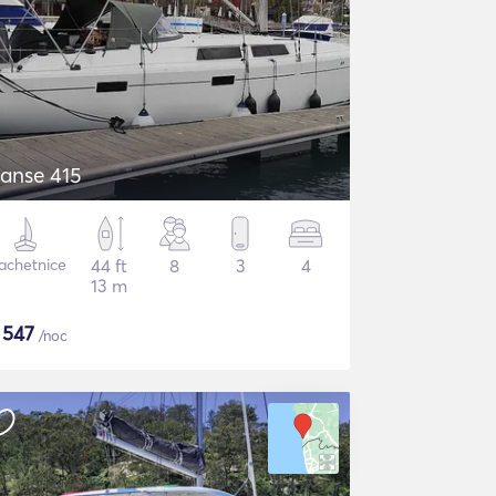
anse 415
achetnice
44 ft
8
3
4
13 m
$
547
/noc