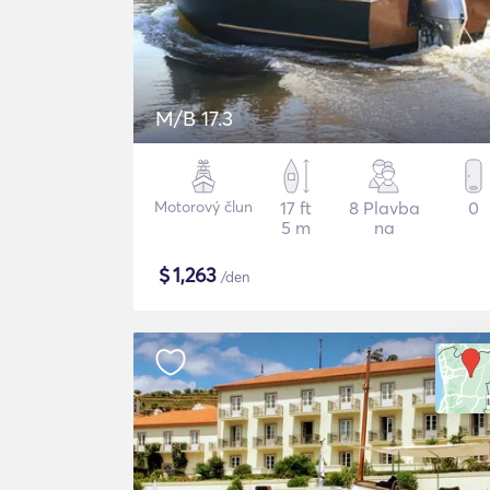
M/B 17.3
Motorový člun
17 ft
8 Plavba
0
5 m
na
$
1,263
/den