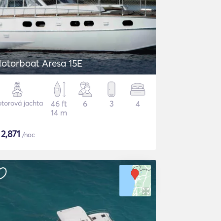
otorboat Aresa 15E
torová jachta
46 ft
6
3
4
14 m
$
2,871
/noc