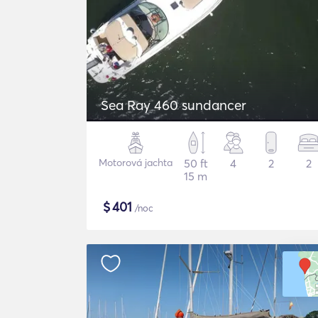
Sea Ray 460 sundancer
Motorová jachta
50 ft
4
2
2
15 m
$
401
/noc