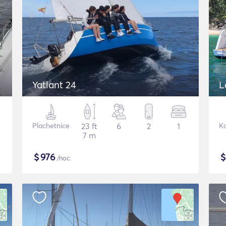
Yatlant 24
L
Plachetnice
23 ft
6
2
1
K
7 m
$
976
/noc