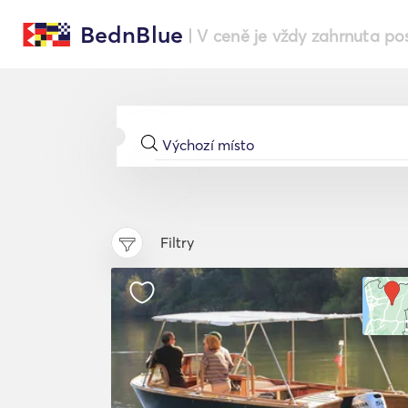
BednBlue
| V ceně je vždy zahrnuta po
Filtry