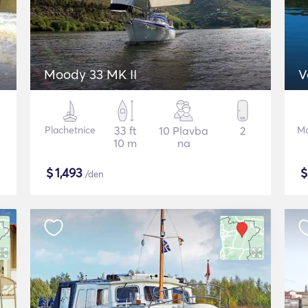
Moody 33 MK II
V
Plachetnice
33 ft
10 Plavba
2
Mo
10 m
na
$
1,493
/den