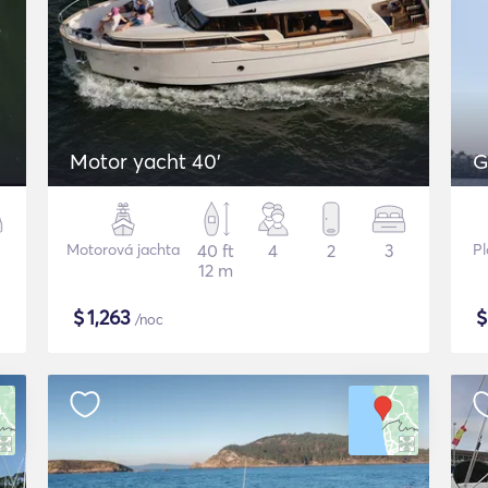
Motor yacht 40'
G
Motorová jachta
40 ft
4
2
3
Pl
12 m
$
1,263
/noc