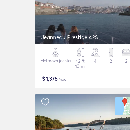
Jeanneau Prestige 42S
Motorová jachta
42 ft
4
2
2
13 m
$
1,378
/noc