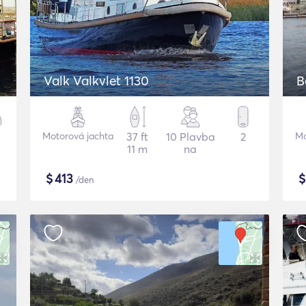
Valk Valkvlet 1130
B
Motorová jachta
37 ft
10 Plavba
2
Mo
11 m
na
$
413
/den