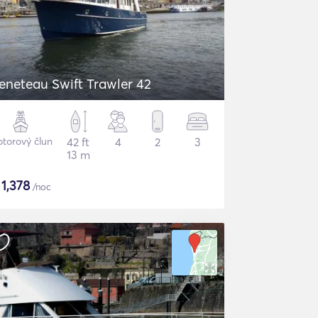
eneteau Swift Trawler 42
torový člun
42 ft
4
2
3
13 m
$
1,378
/noc