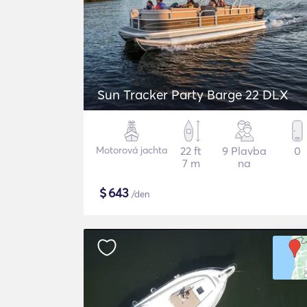
Sun Tracker Party Barge 22 DLX
Motorová jachta
22 ft
9 Plavba
0
7 m
na
$
643
/den