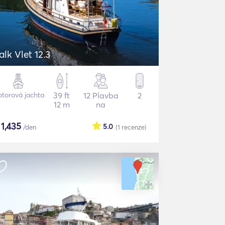
alk Vlet 12.3
torová jachta
39 ft
12 Plavba
2
12 m
na
$
1,435
5.0
/den
(1
recenze
)