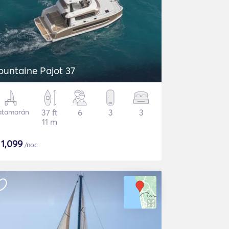
ountaine Pajot 37
atamarán
37 ft
6
3
3
11 m
$
1,099
/noc