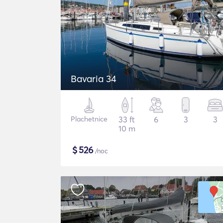
Bavaria 34
Plachetnice
33 ft
6
3
3
10 m
$
526
/noc