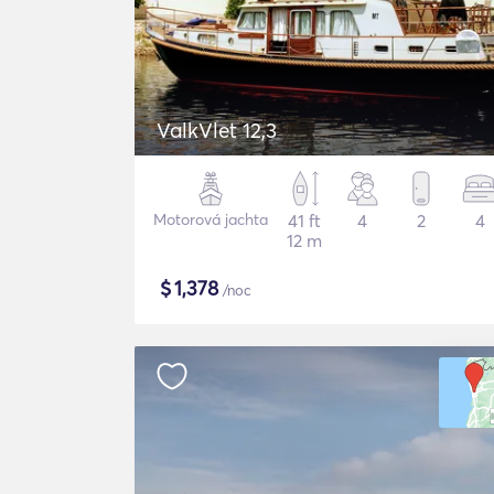
ValkVlet 12,3
Motorová jachta
41 ft
4
2
4
12 m
$
1,378
/noc