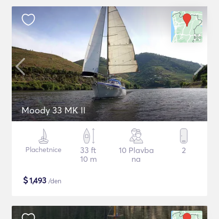
Moody 33 MK II
Plachetnice
33 ft
10 Plavba
2
10 m
na
$
1,493
/den