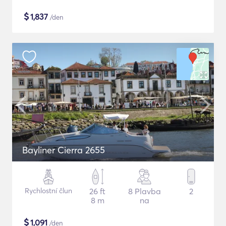
$
1,837
/den
Bayliner Cierra 2655
Rychlostní člun
26 ft
8 Plavba
2
8 m
na
$
1,091
/den