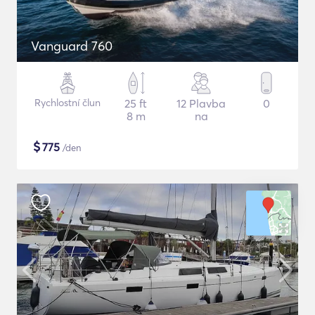
Vanguard 760
Rychlostní člun
25 ft
12 Plavba
0
8 m
na
$
775
/den