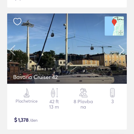
Bavaria Cruiser 42
Plachetnice
42 ft
8 Plavba
3
13 m
na
$
1,378
/den