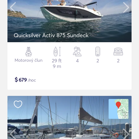
Quicksilver Activ 875 Sundeck
Motorový člun
29 ft
4
2
2
9 m
$
679
/noc