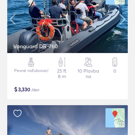
Vanguard DR-760
Pevné nafukovací
25 ft
10 Plavba
0
8 m
na
$
3,330
/den