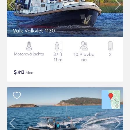
Valk Valkvlet 1130
Motorová jachta
37 ft
10 Plavba
2
11 m
na
$
413
/den