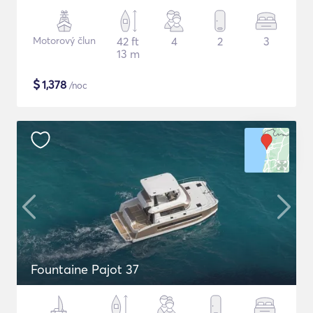
Motorový člun
42 ft
4
2
3
13 m
$
1,378
/noc
Fountaine Pajot 37