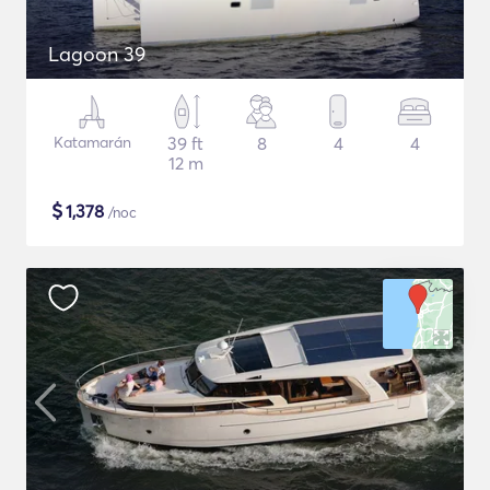
Lagoon 39
Katamarán
39 ft
8
4
4
12 m
$
1,378
/noc