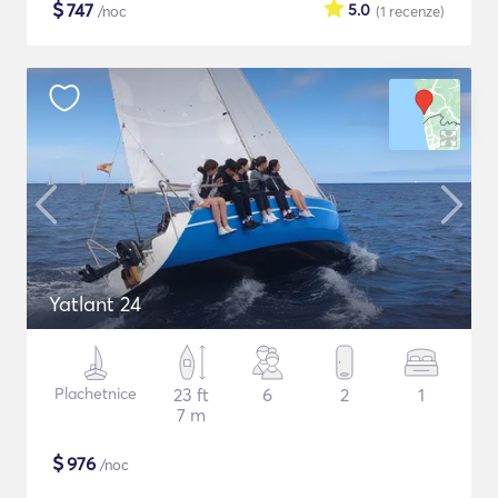
$
747
5.0
/noc
(1
recenze
)
Yatlant 24
Plachetnice
23 ft
6
2
1
7 m
$
976
/noc