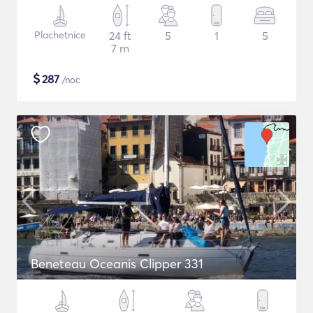
Plachetnice
24 ft
5
1
5
7 m
$
287
/noc
Beneteau Oceanis Clipper 331