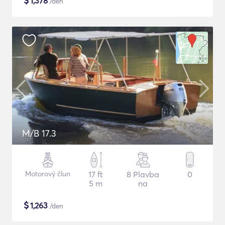
$
1,378
/den
M/B 17.3
Motorový člun
17 ft
8 Plavba
0
5 m
na
$
1,263
/den