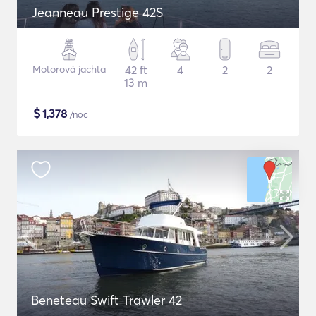
Jeanneau Prestige 42S
Motorová jachta
42 ft
4
2
2
13 m
$
1,378
/noc
Beneteau Swift Trawler 42