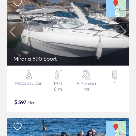
Miraria 590 Sport
Motorový člun
19 ft
6 Plavba
1
6 m
na
$
597
/den