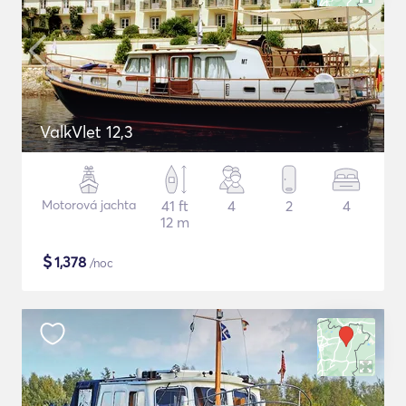
ValkVlet 12,3
Motorová jachta
41 ft
4
2
4
12 m
$
1,378
/noc