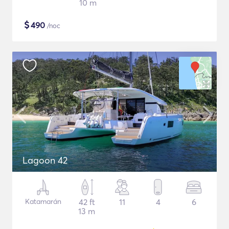
10 m
$
490
/noc
Lagoon 42
Katamarán
42 ft
11
4
6
13 m