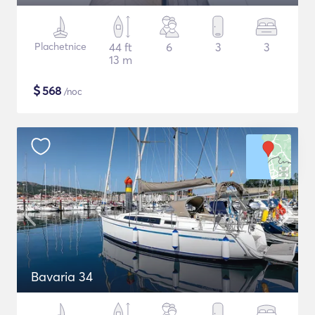
Plachetnice
44 ft
6
3
3
13 m
$
568
/noc
Bavaria 34