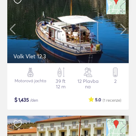
Valk Vlet 12.3
Motorová jachta
39 ft
12 Plavba
2
12 m
na
$
1,435
5.0
/den
(1
recenze
)