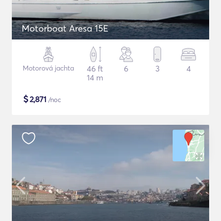
Motorboat Aresa 15E
Motorová jachta
46 ft
6
3
4
14 m
$
2,871
/noc