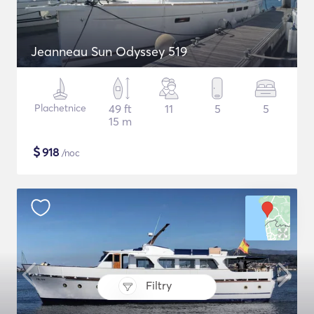
Jeanneau Sun Odyssey 519
Plachetnice
49 ft
11
5
5
15 m
$
918
/noc
Filtry