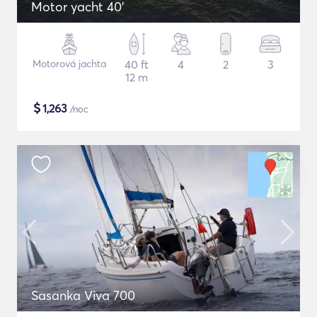
Motor yacht 40'
Motorová jachta
40 ft
4
2
3
12 m
$
1,263
/noc
Sasanka Viva 700