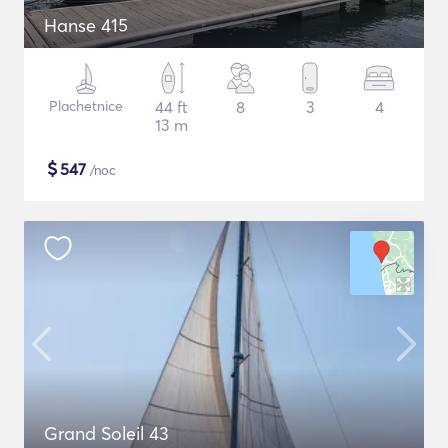
Hanse 415
Plachetnice
44 ft
8
3
4
13 m
$
547
/noc
Grand Soleil 43