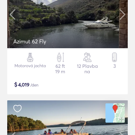
Azimut 62 Fly
Motorová jachta
62 ft
12 Plavba
3
19 m
na
$
4,019
/den