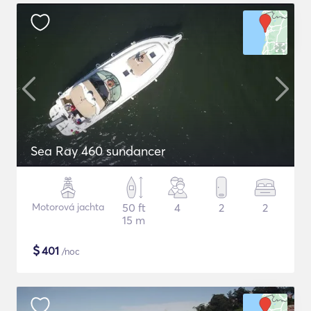
Sea Ray 460 sundancer
Motorová jachta
50 ft
4
2
2
15 m
$
401
/noc