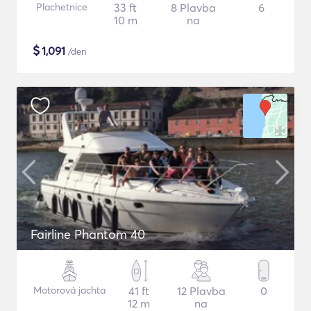
Plachetnice
33 ft
8 Plavba
6
10 m
na
$
1,091
/den
Fairline Phantom 40
Motorová jachta
41 ft
12 Plavba
0
12 m
na