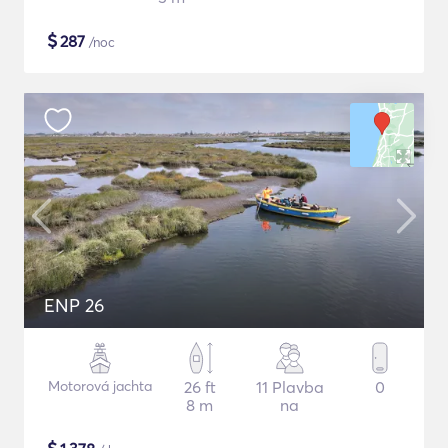
$
287
/noc
ENP 26
Motorová jachta
26 ft
11 Plavba
0
8 m
na