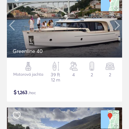
Greenline 40
Motorová jachta
39 ft
4
2
2
12 m
$
1,263
/noc