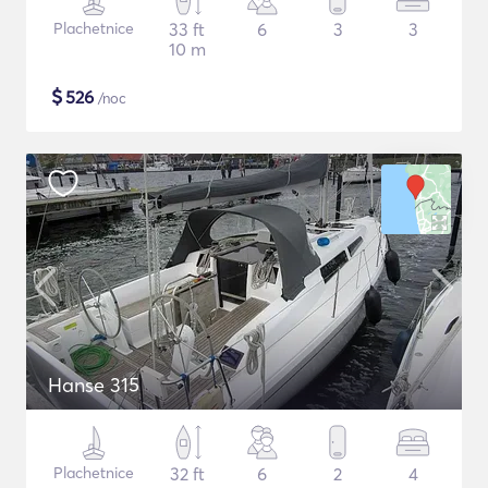
Plachetnice
33 ft
6
3
3
10 m
$
526
/noc
Hanse 315
Plachetnice
32 ft
6
2
4