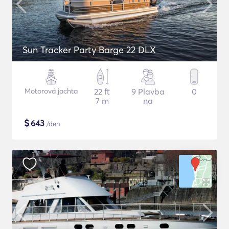
Sun Tracker Party Barge 22 DLX
Motorová jachta
22 ft
9 Plavba
0
7 m
na
$
643
/den