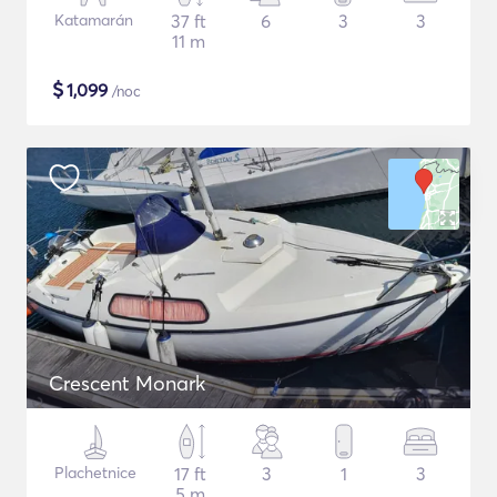
Katamarán
37 ft
6
3
3
11 m
$
1,099
/noc
Crescent Monark
Plachetnice
17 ft
3
1
3
5 m