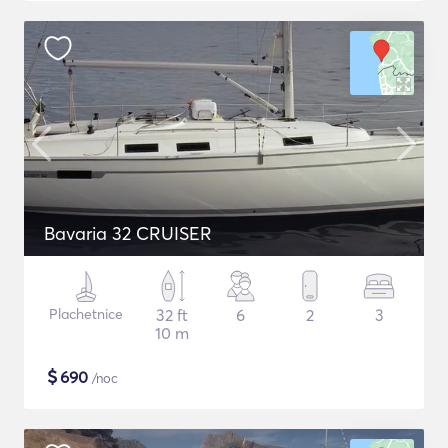
Bavaria 32 CRUISER
Plachetnice
32 ft
6
2
3
10 m
$
690
/noc