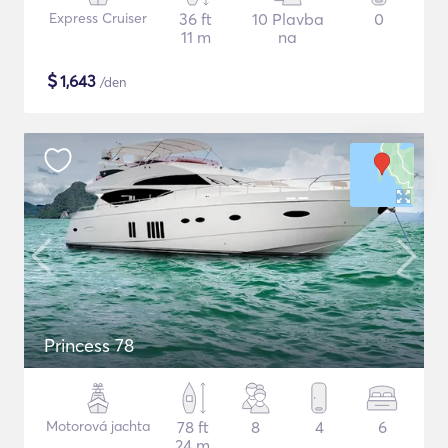
Express Cruiser
36 ft
10 Plavba
0
11 m
na
$
1,643
/den
Princess 78
Motorová jachta
78 ft
8
4
6
24 m