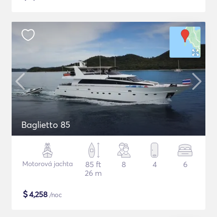
Baglietto 85
Motorová jachta
85 ft
8
4
6
26 m
$
4,258
/noc