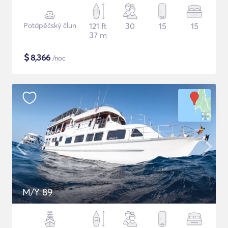
Potápěčský člun
121 ft
30
15
15
37 m
$
8,366
/noc
M/Y 89