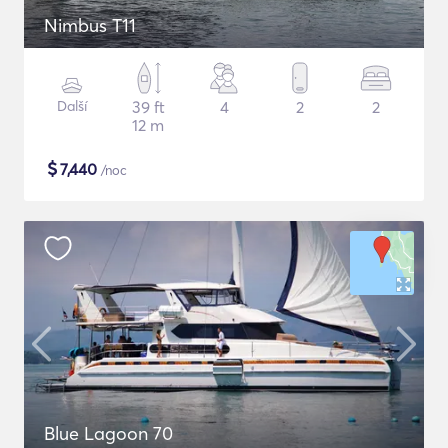
Nimbus T11
Další
39 ft
4
2
2
12 m
$
7,440
/noc
Blue Lagoon 70