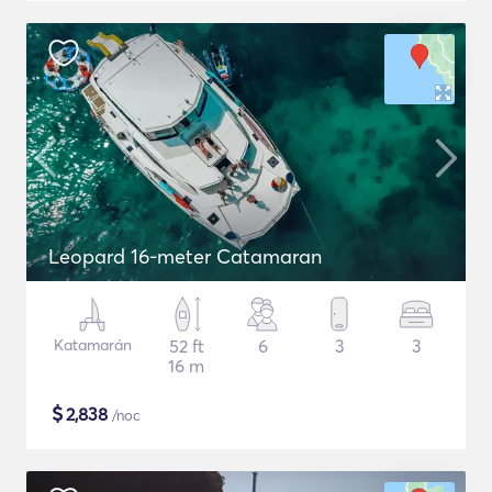
Leopard 16-meter Catamaran
Katamarán
52 ft
6
3
3
16 m
$
2,838
/noc