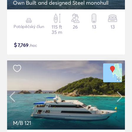
Own Built and designed Steel monohull
Potápěčský člun
115 ft
26
13
13
35 m
$
7,769
/noc
M/B 121