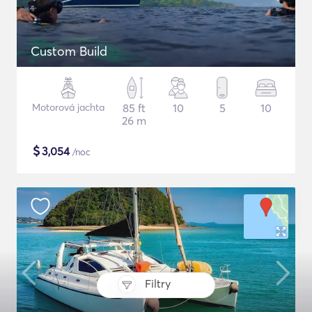
Custom Build
Motorová jachta
85 ft
10
5
10
26 m
$
3,054
/noc
Filtry