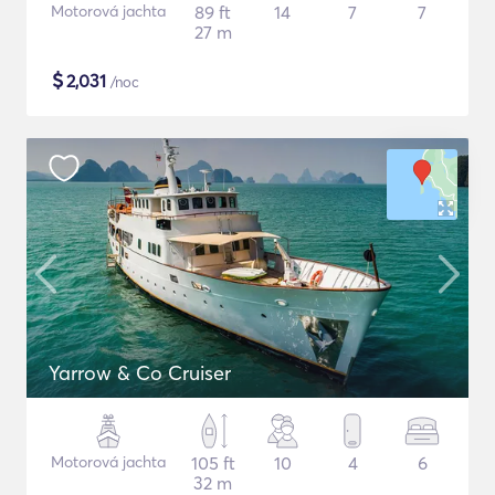
Motorová jachta
89 ft
14
7
7
27 m
$
2,031
/noc
Yarrow & Co Cruiser
Motorová jachta
105 ft
10
4
6
32 m