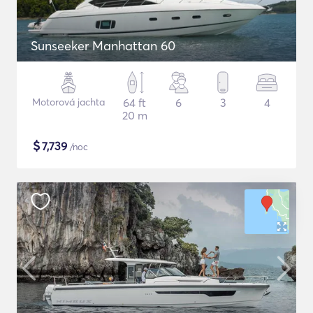
Sunseeker Manhattan 60
Motorová jachta
64 ft
6
3
4
20 m
$
7,739
/noc