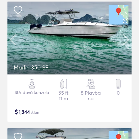
Marlin 350 SF
Středová konzola
35 ft
8 Plavba
0
11 m
na
$
1,344
/den