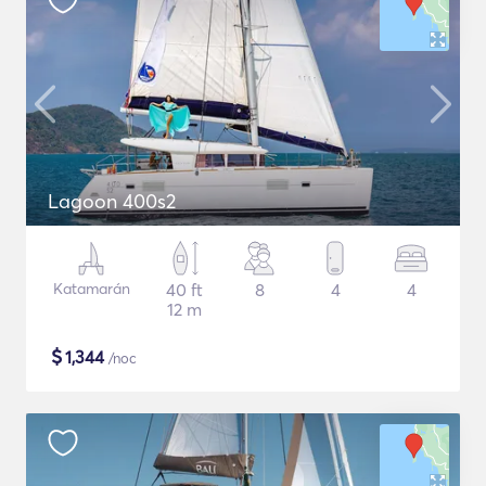
Lagoon 400s2
Katamarán
40 ft
8
4
4
12 m
$
1,344
/noc