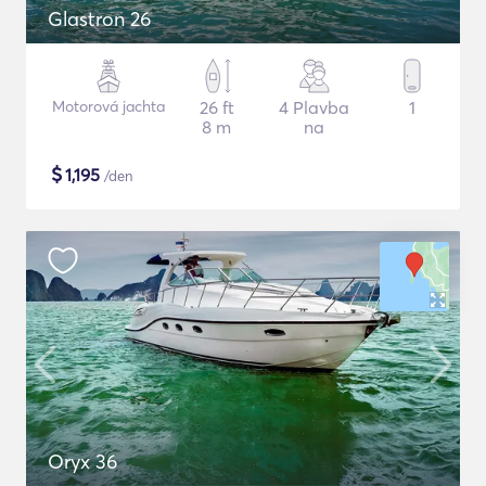
Glastron 26
Motorová jachta
26 ft
4 Plavba
1
8 m
na
$
1,195
/den
Oryx 36