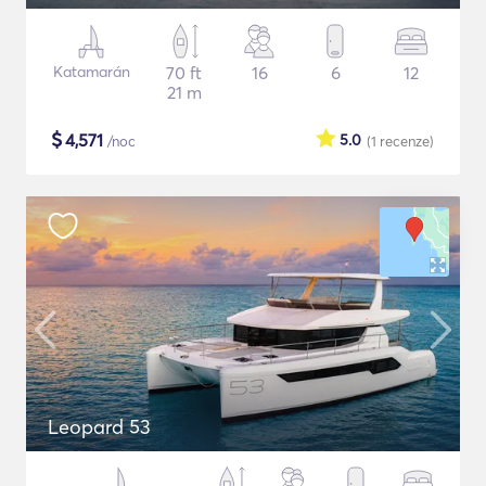
Katamarán
70 ft
16
6
12
21 m
$
4,571
5.0
/noc
(1
recenze
)
Leopard 53