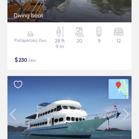
Diving boat
Potápěčský člun
28 ft
20
9
12
9 m
$
230
/noc