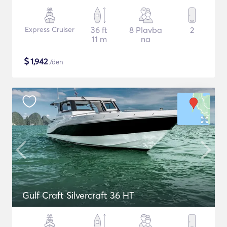
Express Cruiser
36 ft
8 Plavba
2
11 m
na
$
1,942
/den
Gulf Craft Silvercraft 36 HT