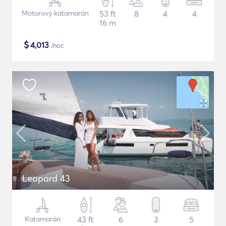
Motorový katamarán
53 ft
8
4
4
16 m
$
4,013
/noc
Leopard 43
Katamarán
43 ft
6
3
5