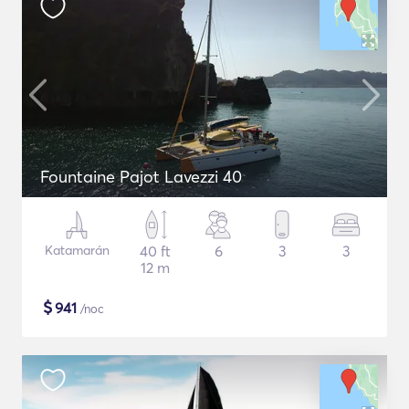
Fountaine Pajot Lavezzi 40
Katamarán
40 ft
6
3
3
12 m
$
941
/noc