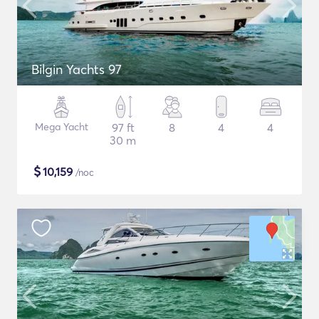
Bilgin Yachts 97
Mega Yacht
97 ft
8
4
4
30 m
$
10,159
/noc