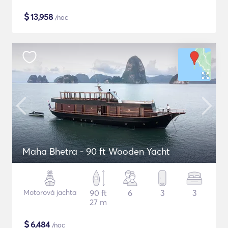
$
13,958
/noc
Maha Bhetra - 90 ft Wooden Yacht
Motorová jachta
90 ft
6
3
3
27 m
$
6,484
/noc