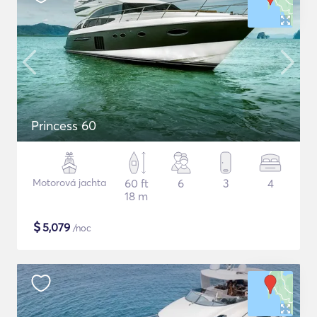
Princess 60
Motorová jachta
60 ft
6
3
4
18 m
$
5,079
/noc