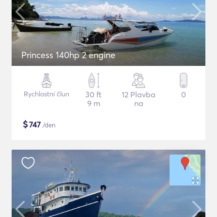
Princess 140hp 2 engine
Rychlostní člun
30 ft
12 Plavba
0
9 m
na
$
747
/den