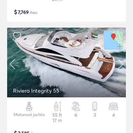
$
7,769
/noc
Riviera Integrity 55
Motorová jachta
55 ft
6
3
4
17 m