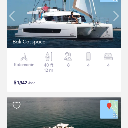
Bali Catspace
Katamarán
40 ft
8
4
4
12 m
$
1,942
/noc