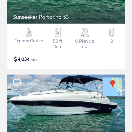
Sunseeker Portofino 53
Express Cruiser
53 ft
8 Plavba
2
16 m
na
$
4,034
/den