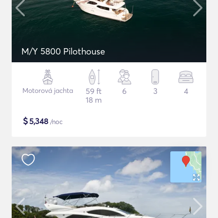
M/Y 5800 Pilothouse
Motorová jachta
59 ft
6
3
4
18 m
$
5,348
/noc