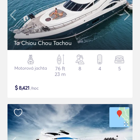
Ta Chiou Chou Tachou
Motorová jachta
76 ft
8
4
5
23 m
$
8,421
/noc