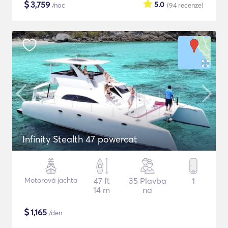
$
3,759
5.0
/noc
(94
recenze
)
Infinity Stealth 47 powercat
Motorová jachta
47 ft
35 Plavba
1
14 m
na
$
1,165
/den