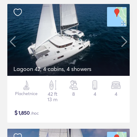
Lagoon 42, 4 cabins, 4 showers
Plachetnice
42 ft
8
4
4
13 m
$
1,850
/noc