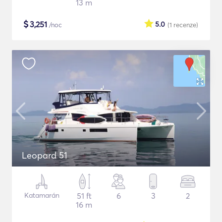
13 m
$
3,251
5.0
/noc
(1
recenze
)
Leopard 51
Katamarán
51 ft
6
3
2
16 m