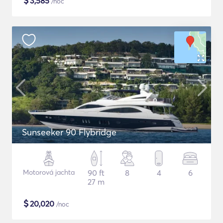
$
3,585
/noc
Sunseeker 90 Flybridge
Motorová jachta
90 ft
8
4
6
27 m
$
20,020
/noc