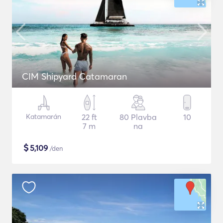
CIM Shipyard Catamaran
Katamarán
22 ft
80 Plavba
10
7 m
na
$
5,109
/den