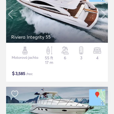
Riviera Integrity 55
Motorová jachta
55 ft
6
3
4
17 m
$
3,585
/noc