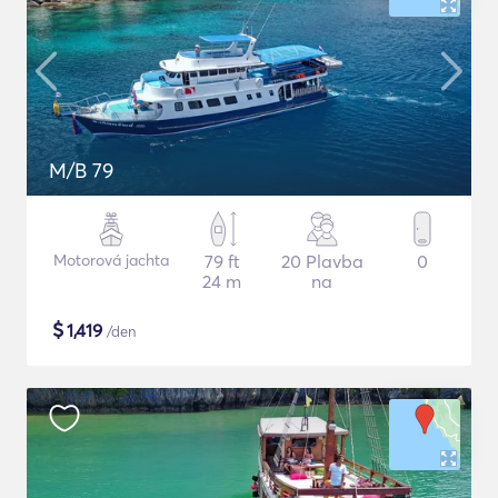
M/B 79
Motorová jachta
79 ft
20 Plavba
0
24 m
na
$
1,419
/den