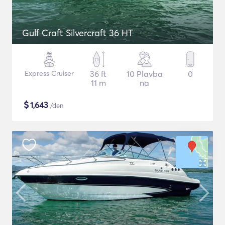
Gulf Craft Silvercraft 36 HT
Express Cruiser
36 ft
10 Plavba
0
11 m
na
$
1,643
/den