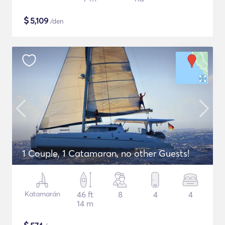
$
5,109
/den
1 Couple, 1 Catamaran, no other Guests!
Katamarán
46 ft
8
4
4
14 m