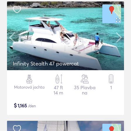
Infinity Stealth 47 powercat
Motorová jachta
47 ft
35 Plavba
1
14 m
na
$
1,165
/den