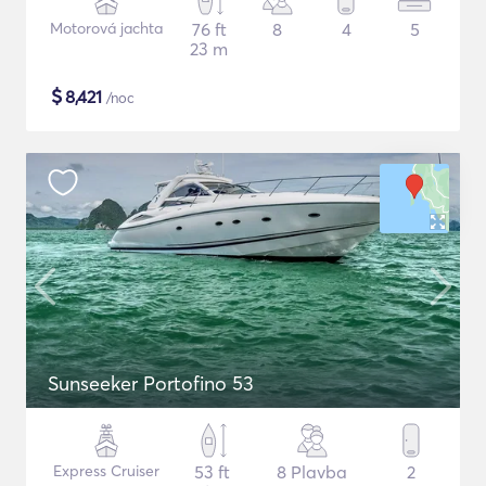
Motorová jachta
76 ft
8
4
5
23 m
$
8,421
/noc
Sunseeker Portofino 53
Express Cruiser
53 ft
8 Plavba
2