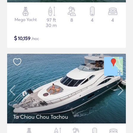
Mega Yacht
97 ft
8
4
4
30 m
$
10,159
/noc
Ta Chiou Chou Tachou