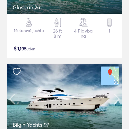
Glastron 26
Motorová jachta
26 ft
4 Plavba
1
8 m
na
$
1,195
/den
Bilgin Yachts 97