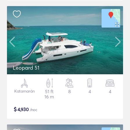
Leopard 51
Katamarán
51 ft
8
4
4
16 m
$
4,930
/noc