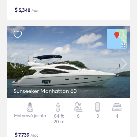
$
5,348
/noc
Sunseeker Manhattan 60
Motorová jachta
64 ft
6
3
4
20 m
$
7,739
/noc