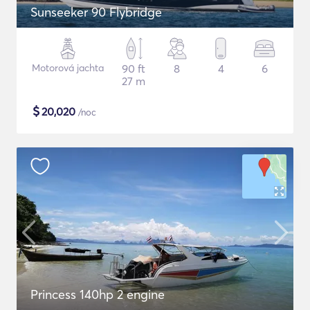
Sunseeker 90 Flybridge
Motorová jachta
90 ft
8
4
6
27 m
$
20,020
/noc
Princess 140hp 2 engine