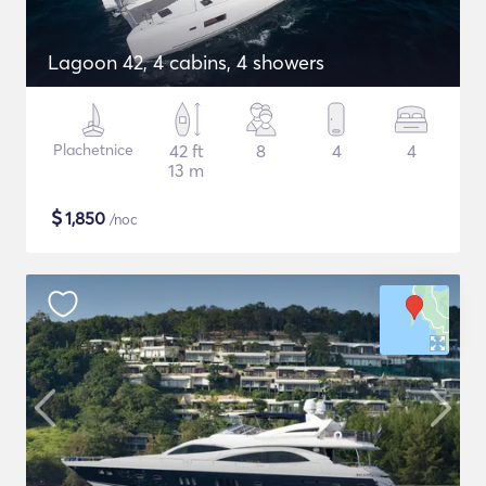
Lagoon 42, 4 cabins, 4 showers
Plachetnice
42 ft
8
4
4
13 m
$
1,850
/noc