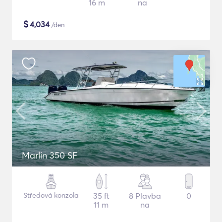
16 m
na
$
4,034
/den
Marlin 350 SF
Středová konzola
35 ft
8 Plavba
0
11 m
na