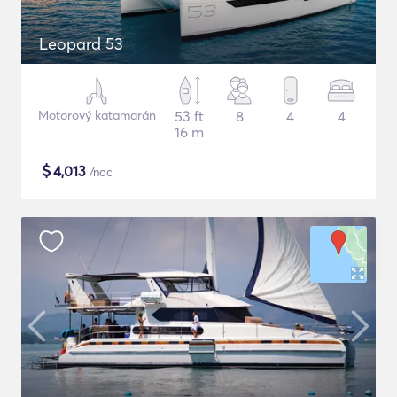
Leopard 53
Motorový katamarán
53 ft
8
4
4
16 m
$
4,013
/noc