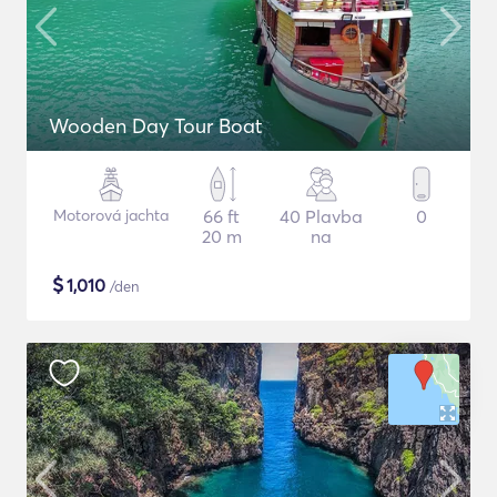
Wooden Day Tour Boat
Motorová jachta
66 ft
40 Plavba
0
20 m
na
$
1,010
/den