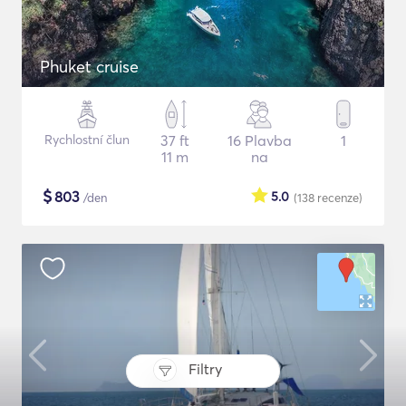
Phuket cruise
Rychlostní člun
37 ft
16 Plavba
1
11 m
na
$
803
5.0
/den
(138
recenze
)
Filtry