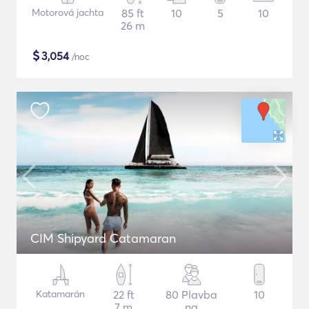
Motorová jachta
85 ft
10
5
10
26 m
$
3,054
/noc
CIM Shipyard Catamaran
Katamarán
22 ft
80 Plavba
10
7 m
na