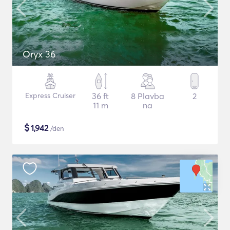
Oryx 36
Express Cruiser
36 ft
8 Plavba
2
11 m
na
$
1,942
/den