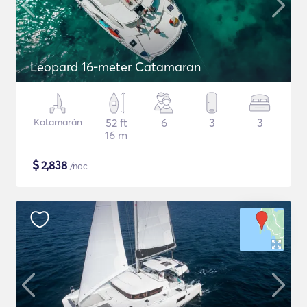
Leopard 16-meter Catamaran
Katamarán
52 ft
6
3
3
16 m
$
2,838
/noc