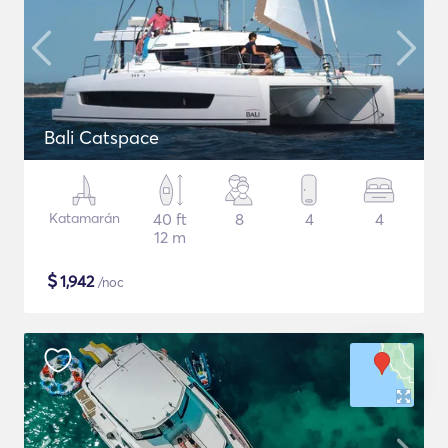
Bali Catspace
Katamarán
40 ft
8
4
4
12 m
$
1,942
/noc