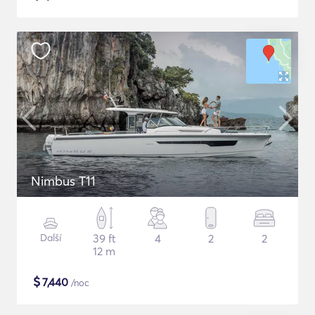
Nimbus T11
Další
39 ft
4
2
2
12 m
$
7,440
/noc