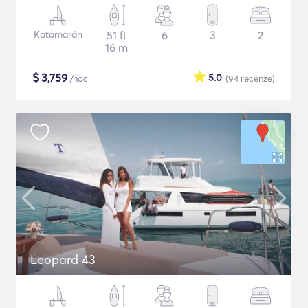
Katamarán
51 ft
6
3
2
16 m
$
3,759
5.0
/noc
(94
recenze
)
Leopard 43