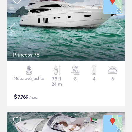
Princess 78
Motorová jachta
78 ft
8
4
6
24 m
$
7,769
/noc