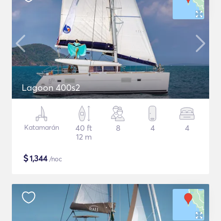
Lagoon 400s2
Katamarán
40 ft
8
4
4
12 m
$
1,344
/noc