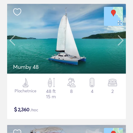
Mumby 48
Plachetnice
48 ft
8
4
2
15 m
$
2,360
/noc