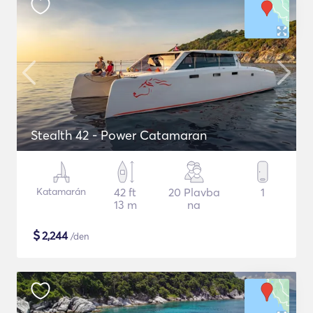
Stealth 42 - Power Catamaran
Katamarán
42 ft
20 Plavba
1
13 m
na
$
2,244
/den