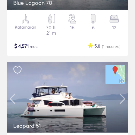
Blue Lagoon 70
Katamarán
70 ft
16
6
12
21 m
$
4,571
5.0
/noc
(1
recenze
)
Leopard 51