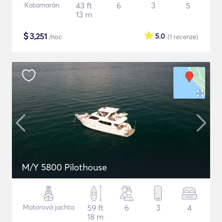
Katamarán
43 ft
6
3
5
13 m
$
3,251
5.0
/noc
(1
recenze
)
M/Y 5800 Pilothouse
Motorová jachta
59 ft
6
3
4
18 m