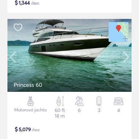
$
1,344
/den
Princess 60
Motorová jachta
60 ft
6
3
4
18 m
$
5,079
/noc