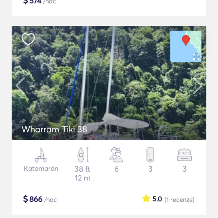
$
574
/noc
Wharram Tiki 38
Katamarán
38 ft
6
3
3
12 m
$
866
5.0
/noc
(1
recenze
)