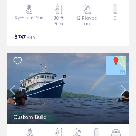
Rychlostní člun
30 ft
12 Plavba
0
9 m
na
$
747
/den
Custom Build