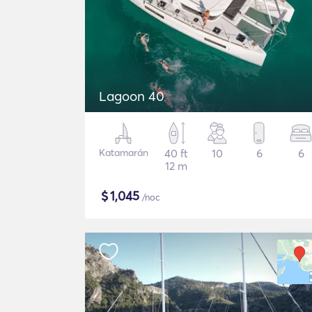
Lagoon 40
Katamarán
40 ft
10
6
6
12 m
$
1,045
/noc