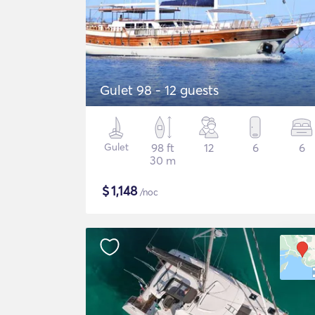
Gulet 98 - 12 guests
Gulet
98 ft
12
6
6
30 m
$
1,148
/noc