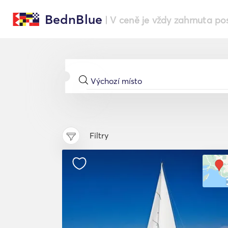
BednBlue
| V ceně je vždy zahrnuta po
Filtry