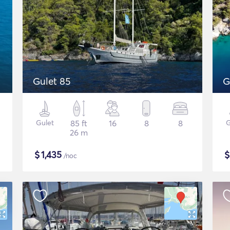
Gulet 85
G
Gulet
85 ft
16
8
8
G
26 m
$
1,435
/noc