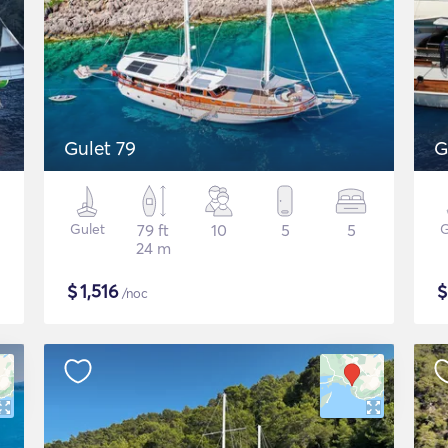
Gulet 79
G
Gulet
79 ft
10
5
5
G
24 m
$
1,516
/noc