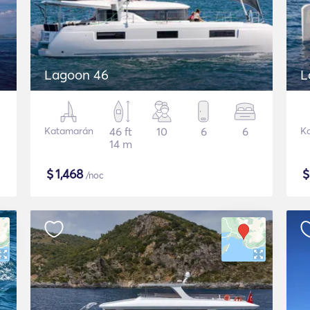
Lagoon 46
L
Katamarán
46 ft
10
6
6
K
14 m
$
1,468
/noc