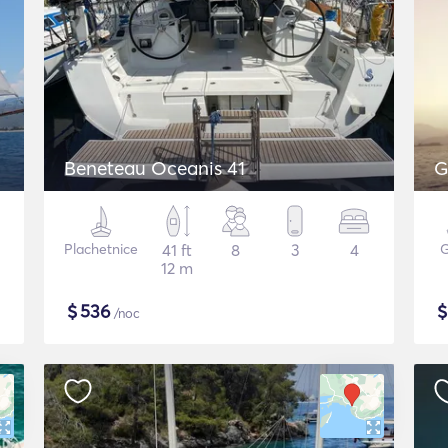
Beneteau Oceanis 41
G
Plachetnice
41 ft
8
3
4
G
12 m
$
536
/noc