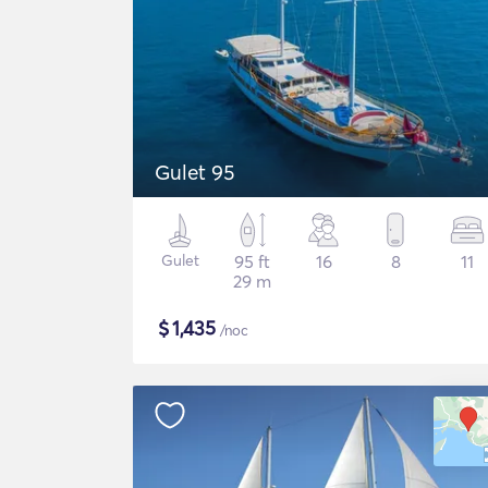
Gulet 95
Gulet
95 ft
16
8
11
29 m
$
1,435
/noc