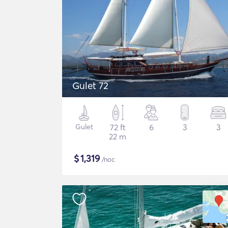
Gulet 72
Gulet
72 ft
6
3
3
22 m
$
1,319
/noc