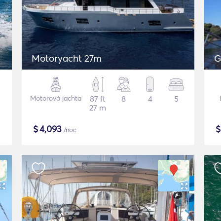
Motoryacht 27m
G
Motorová jachta
87 ft
8
4
5
27 m
$
4,093
/noc