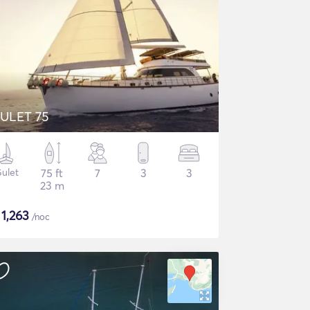
ULET 75
ulet
75 ft
7
3
3
23 m
$
1,263
/noc