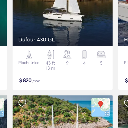
Dufour 430 GL
H
Plachetnice
43 ft
9
4
5
Pl
13 m
$
820
/noc