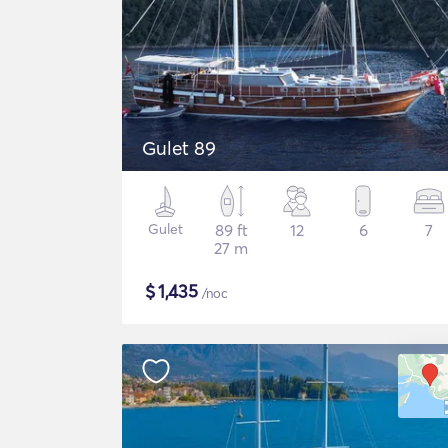
Gulet 89
Gulet
89 ft
12
6
7
27 m
$
1,435
/noc