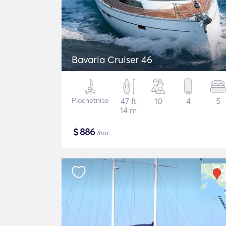
Bavaria Cruiser 46
Plachetnice
47 ft
10
4
5
14 m
$
886
/noc