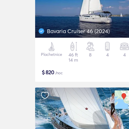
Bavaria Cruiser 46 (2024)
Plachetnice
46 ft
8
4
4
14 m
$
820
/noc