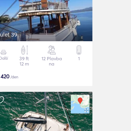
ulet 39
Další
39 ft
12 Plavba
1
12 m
na
$
420
/den