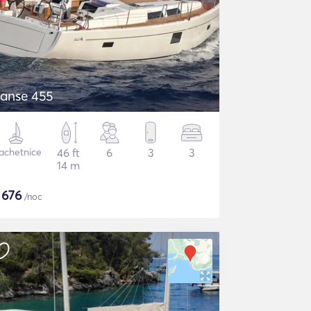
anse 455
achetnice
46 ft
6
3
3
14 m
$
676
/noc