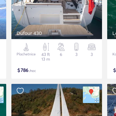
Dufour 430
L
Plachetnice
43 ft
6
3
3
K
13 m
$
786
/noc