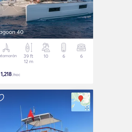
agoon 40
atamarán
39 ft
10
6
6
12 m
$
1,218
/noc