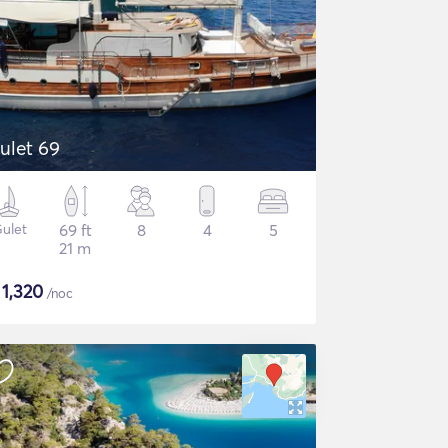
ulet 69
ulet
69 ft
8
4
5
21 m
$
1,320
/noc