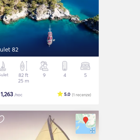
ulet 82
ulet
82 ft
9
4
5
25 m
$
1,263
5.0
/noc
(1
recenze
)