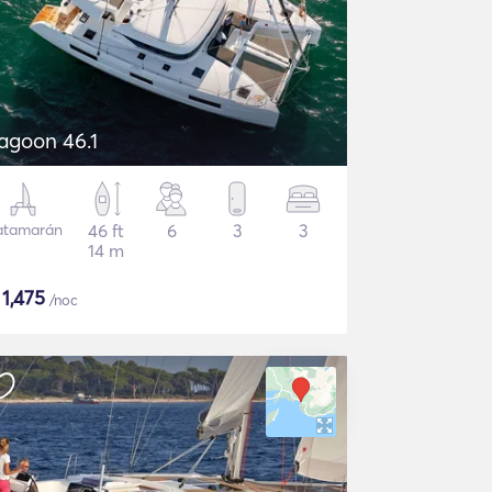
agoon 46.1
atamarán
46 ft
6
3
3
14 m
$
1,475
/noc