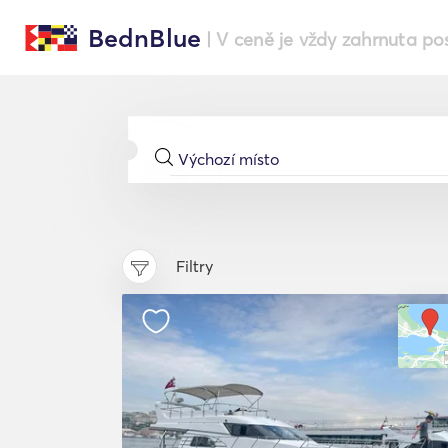
BednBlue
| V ceně je vždy zahrnuta po
Filtry