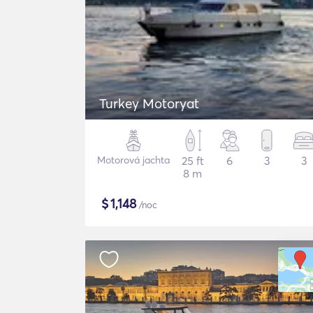
Turkey Motoryat
Motorová jachta
25 ft
6
3
3
8 m
$
1,148
/noc