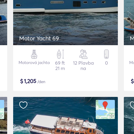
Motor Yacht 69
M
Motorová jachta
69 ft
12 Plavba
0
Mo
21 m
na
$
1,205
/den