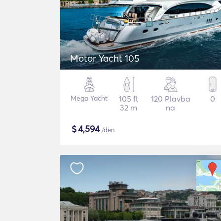
Motor Yacht 105
Mega Yacht
105 ft
120 Plavba
0
32 m
na
$
4,594
/den