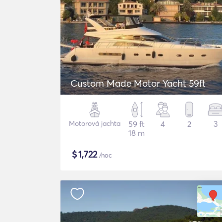
Custom Made Motor Yacht 59ft
Motorová jachta
59 ft
4
2
3
18 m
$
1,722
/noc