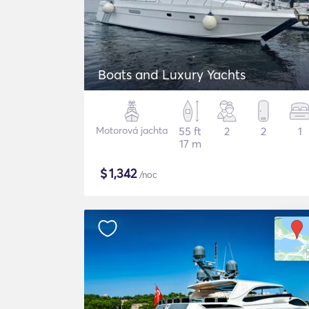
Boats and Luxury Yachts
Motorová jachta
55 ft
2
2
1
17 m
$
1,342
/noc