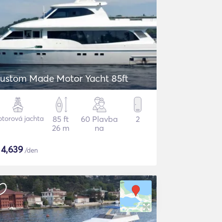
ustom Made Motor Yacht 85ft
torová jachta
85 ft
60 Plavba
2
26 m
na
$
4,639
/den