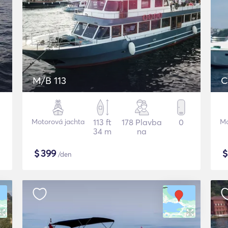
M/B 113
C
Motorová jachta
113 ft
178 Plavba
0
Mo
34 m
na
$
399
/den