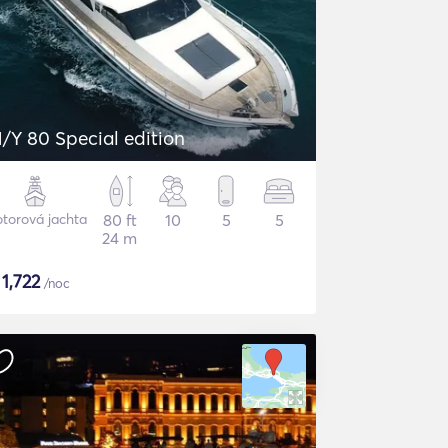
/Y 80 Special edition
torová jachta
80 ft
10
5
5
24 m
$
1,722
/noc