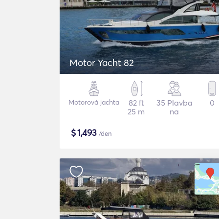
Motor Yacht 82
Motorová jachta
82 ft
35 Plavba
0
25 m
na
$
1,493
/den