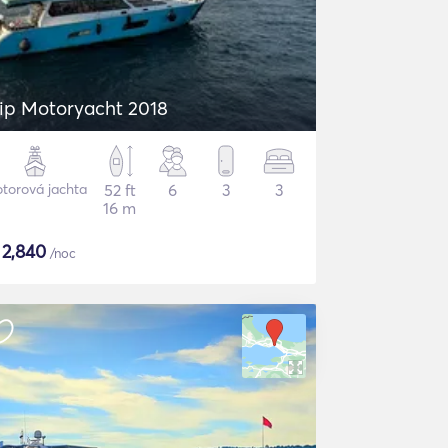
ip Motoryacht 2018
torová jachta
52 ft
6
3
3
16 m
$
2,840
/noc