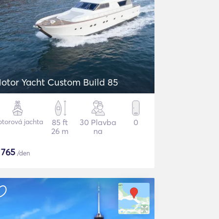
otor Yacht Custom Build 85
torová jachta
85 ft
30 Plavba
0
26 m
na
$
765
/den