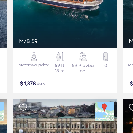
M/B 59
M
Motorová jachta
59 ft
59 Plavba
0
Mo
18 m
na
$
1,378
/den