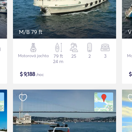
M/B 79 ft
V
Motorová jachta
79 ft
25
2
3
Mo
24 m
$
9,188
/noc