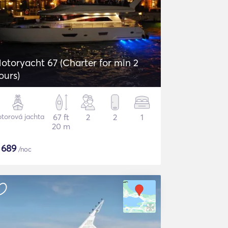
otoryacht 67 (Charter for min 2
ours)
torová jachta
67 ft
2
2
1
20 m
$
689
/noc