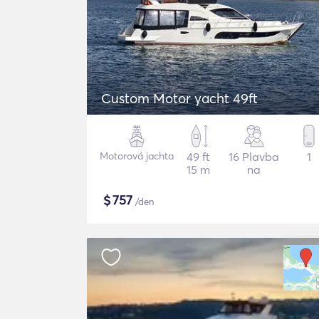
Custom Motor yacht 49ft
Motorová jachta
49 ft
16 Plavba
1
15 m
na
$
757
/den