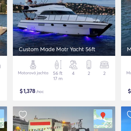
Custom Made Motr Yacht 56ft
M
Motorová jachta
56 ft
4
2
2
Mo
17 m
$
1,378
/noc