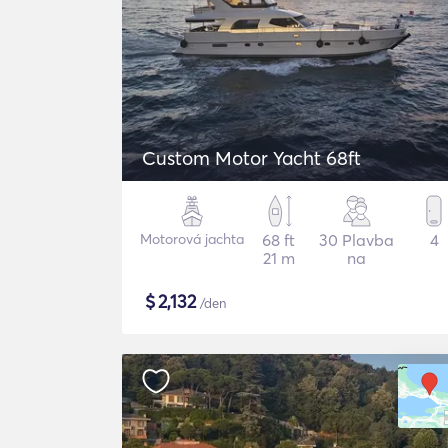
Custom Motor Yacht 68ft
Motorová jachta
68 ft
30 Plavba
4
21 m
na
$
2,132
/den