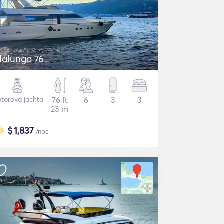
lalunga 76
torová jachta
76 ft
6
3
3
23 m
$
1,837
/noc