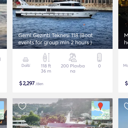
Gemi Gezinti Teknesi 118 (Boat
M
events for group min 2 hours )
h
Další
118 ft
200 Plavba
0
Mo
36 m
na
$
2,297
/den