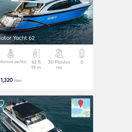
otor Yacht 62
torová jachta
62 ft
30 Plavba
0
19 m
na
$
1,320
/den