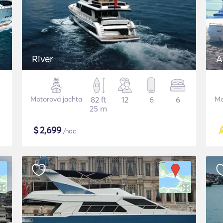
River
A
Motorová jachta
82 ft
12
6
6
Mo
25 m
$
2,699
/noc