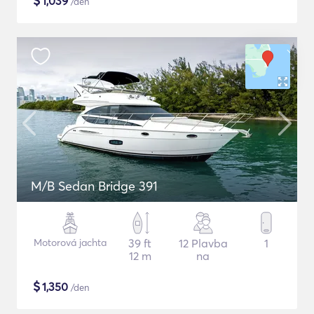
$
1,039
/den
M/B Sedan Bridge 391
Motorová jachta
39 ft
12 Plavba
1
12 m
na
$
1,350
/den