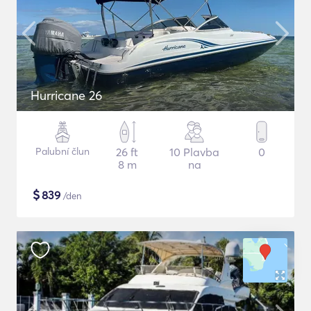
Hurricane 26
Palubní člun
26 ft
10 Plavba
0
8 m
na
$
839
/den