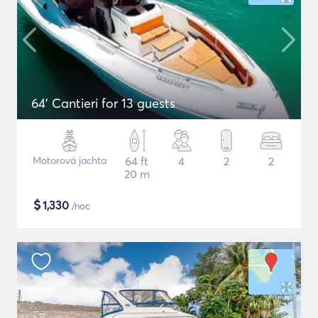
64' Cantieri for 13 guests
Motorová jachta
64 ft
4
2
2
20 m
$
1,330
/noc