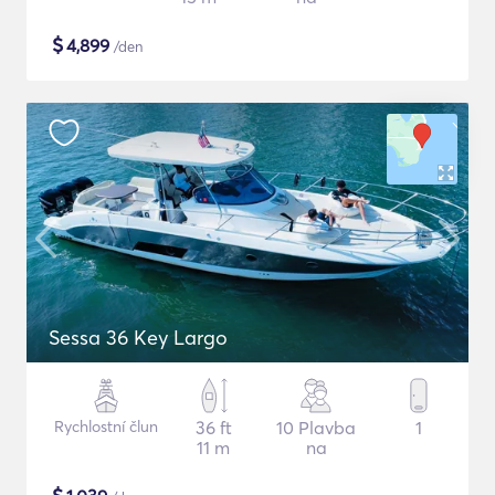
$
4,899
/den
Sessa 36 Key Largo
Rychlostní člun
36 ft
10 Plavba
1
11 m
na