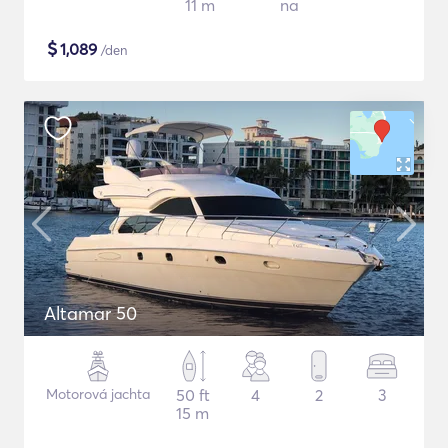
11 m
na
$
1,089
/den
Altamar 50
Motorová jachta
50 ft
4
2
3
15 m