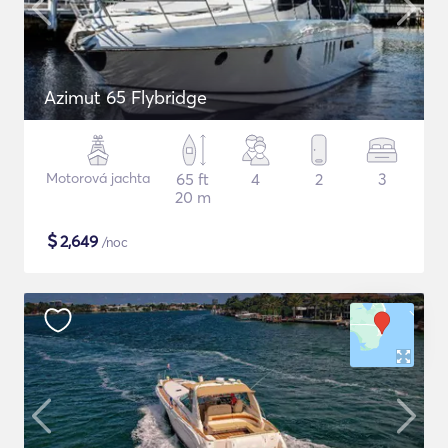
Azimut 65 Flybridge
Motorová jachta
65 ft
4
2
3
20 m
$
2,649
/noc