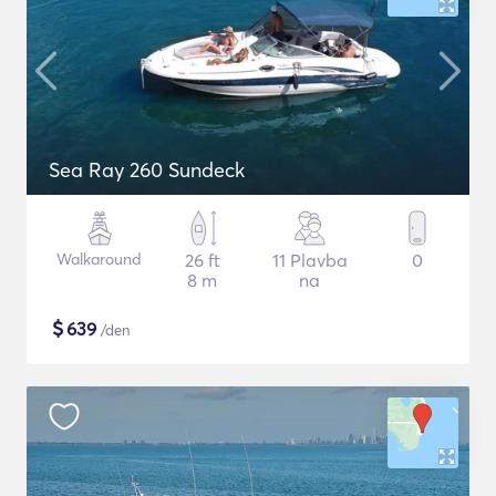
Sea Ray 260 Sundeck
Walkaround
26 ft
11 Plavba
0
8 m
na
$
639
/den