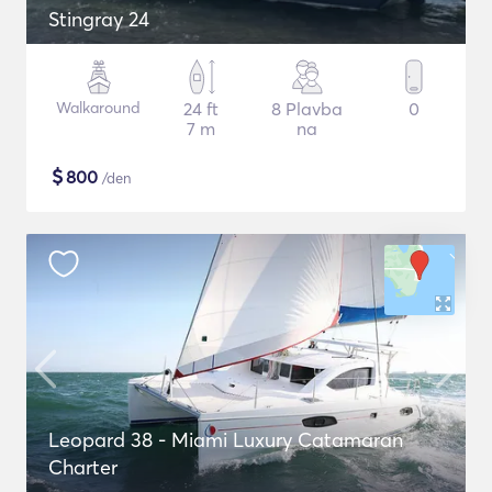
Stingray 24
Walkaround
24 ft
8 Plavba
0
7 m
na
$
800
/den
Leopard 38 - Miami Luxury Catamaran
Charter