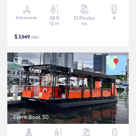
Katamarán
38 ft
12 Plavba
4
12 m
na
$
3,949
/den
Event Boat 50