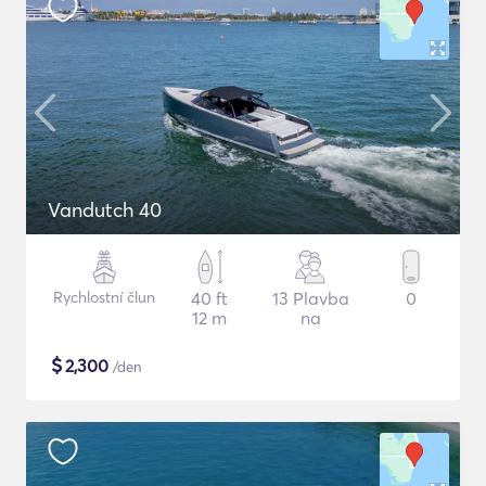
Vandutch 40
Rychlostní člun
40 ft
13 Plavba
0
12 m
na
$
2,300
/den