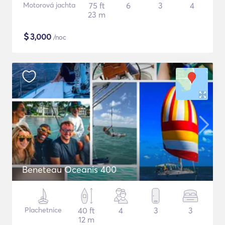
Motorová jachta
75 ft
6
3
4
23 m
$
3,000
/noc
Beneteau Oceanis 400
Plachetnice
40 ft
4
3
3
12 m