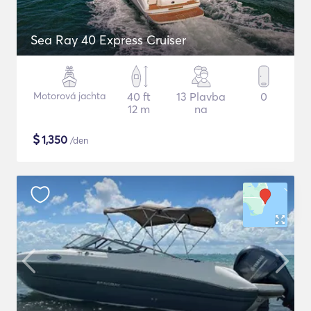
Sea Ray 40 Express Cruiser
Motorová jachta
40 ft
13 Plavba
0
12 m
na
$
1,350
/den