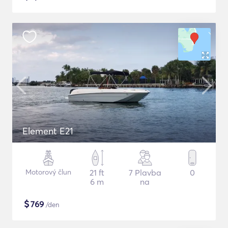
Element E21
Motorový člun
21 ft
7 Plavba
0
6 m
na
$
769
/den