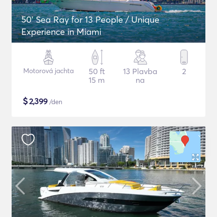
50' Sea Ray for 13 People / Unique
Experience in Miami
Motorová jachta
50 ft
13 Plavba
2
15 m
na
$
2,399
/den