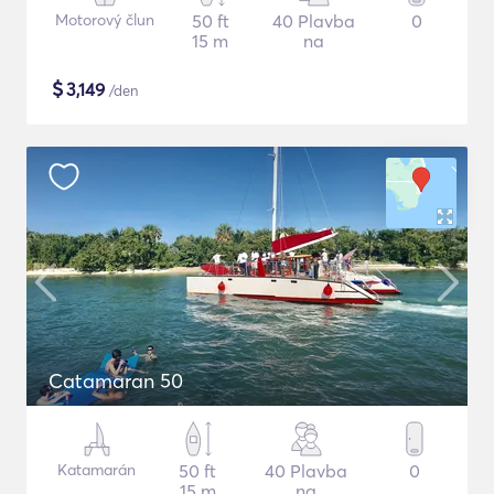
Motorový člun
50 ft
40 Plavba
0
15 m
na
$
3,149
/den
Catamaran 50
Katamarán
50 ft
40 Plavba
0
15 m
na