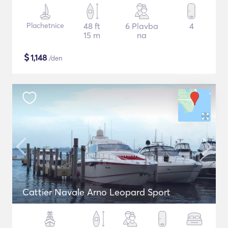
Plachetnice
48 ft
6 Plavba
4
15 m
na
$
1,148
/den
Cattier Navale Arno Leopard Sport