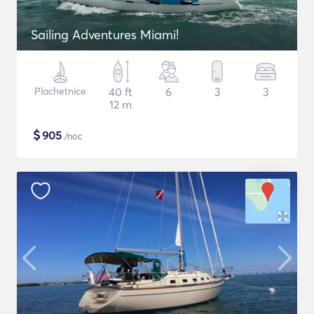
Sailing Adventures Miami!
Plachetnice
40 ft
6
3
3
12 m
$
905
/noc