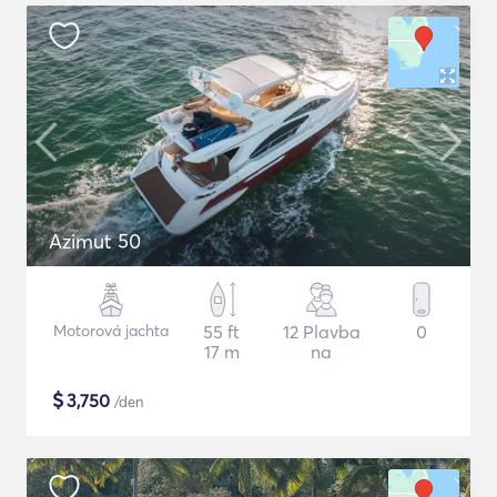
Azimut 50
Motorová jachta
55 ft
12 Plavba
0
17 m
na
$
3,750
/den