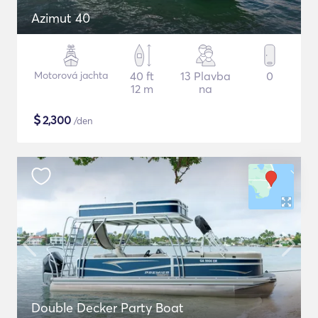
Azimut 40
Motorová jachta
40 ft
13 Plavba
0
12 m
na
$
2,300
/den
Double Decker Party Boat