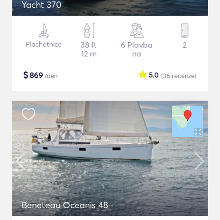
Yacht 370
Plachetnice
38 ft
6 Plavba
2
12 m
na
$
869
5.0
/den
(36
recenze
)
Beneteau Oceanis 48