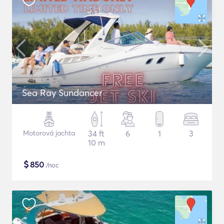
Sea Ray Sundancer
Motorová jachta
34 ft
6
1
3
10 m
$
850
/noc