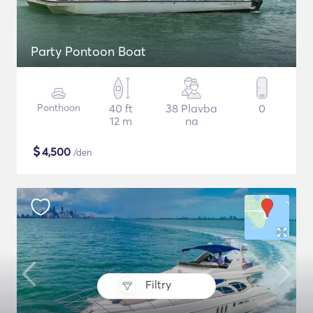
Party Pontoon Boat
Ponthoon
40 ft
38 Plavba
0
12 m
na
$
4,500
/den
Filtry