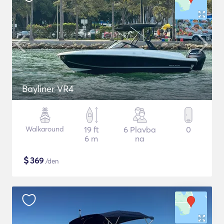
Bayliner VR4
Walkaround
19 ft
6 Plavba
0
6 m
na
$
369
/den