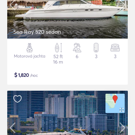
Sea Ray 520 sedan
Motorová jachta
52 ft
6
3
3
16 m
$
1,820
/noc