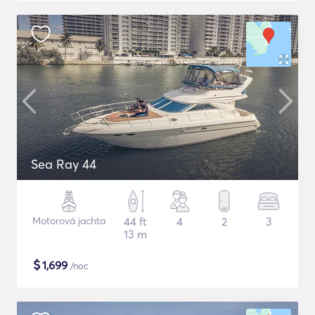
Sea Ray 44
Motorová jachta
44 ft
4
2
3
13 m
$
1,699
/noc