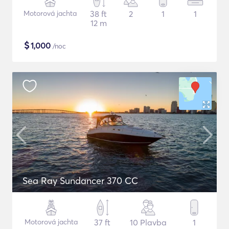
Motorová jachta
38 ft
2
1
1
12 m
$
1,000
/noc
Sea Ray Sundancer 370 CC
Motorová jachta
37 ft
10 Plavba
1