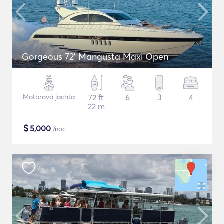
Gorgeous 72' Mangusta Maxi Open
Motorová jachta
72 ft
6
3
4
22 m
$
5,000
/noc