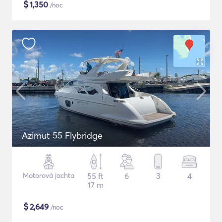
$
1,350
/noc
Azimut 55 Flybridge
Motorová jachta
55 ft
6
3
4
17 m
$
2,649
/noc