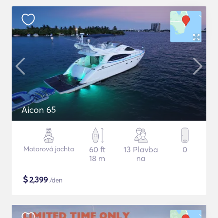
Aicon 65
Motorová jachta
60 ft
13 Plavba
0
18 m
na
$
2,399
/den