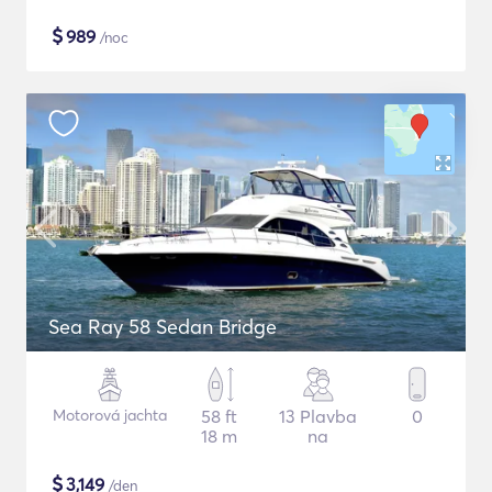
$
989
/noc
Sea Ray 58 Sedan Bridge
Motorová jachta
58 ft
13 Plavba
0
18 m
na
$
3,149
/den