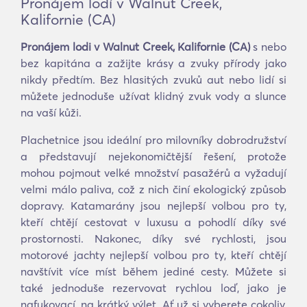
Pronájem lodí v Walnut Creek,
Kalifornie (CA)
Pronájem lodi v Walnut Creek, Kalifornie (CA)
s nebo
bez kapitána a zažijte krásy a zvuky přírody jako
nikdy předtím. Bez hlasitých zvuků aut nebo lidí si
můžete jednoduše užívat klidný zvuk vody a slunce
na vaší kůži.
Plachetnice jsou ideální pro milovníky dobrodružství
a představují nejekonomičtější řešení, protože
mohou pojmout velké množství pasažérů a vyžadují
velmi málo paliva, což z nich činí ekologický způsob
dopravy. Katamarány jsou nejlepší volbou pro ty,
kteří chtějí cestovat v luxusu a pohodlí díky své
prostornosti. Nakonec, díky své rychlosti, jsou
motorové jachty nejlepší volbou pro ty, kteří chtějí
navštívit více míst během jediné cesty. Můžete si
také jednoduše rezervovat rychlou loď, jako je
nafukovací, na krátký výlet. Ať už si vyberete cokoliv,