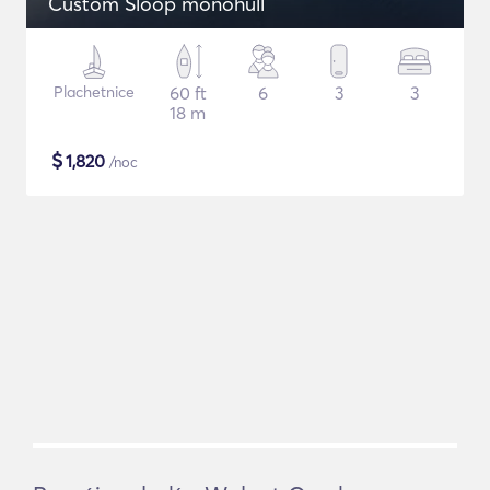
Custom Sloop monohull
Plachetnice
60 ft
6
3
3
18 m
$
1,820
/noc