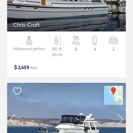
Chris-Craft
Motorová jachta
85 ft
8
4
2
26 m
$
2,659
/noc