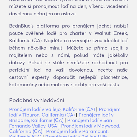
můžete si pronajmout loď na den, víkend, vícedenní
dovolenou nebo jen na oslavu.
BednBlue's platforma pro pronájem jachet nabízí
pouze ověřené lodě pro charter v Walnut Creek,
Kalifornie (CA). Najděte a rezervujte svou ideální loď
během několika minut. Můžete se přímo spojit s
majitelem nebo s námi, pokud máte jakékoliv
dotazy. Pokud se stále nemůžete rozhodnout pro
perfektní loď na vaši dovolenou, nechte naše
cestovní experty doporučit nejlepší plachetnice,
katamarány nebo motorové jachty pro vaši cestu.
Podobná vyhledávání
Pronájem lodí v Vallejo, Kalifornie (CA)
|
Pronájem
lodí v Tiburon, California (CA)
|
Pronájem lodí v
Brisbane, Kalifornie (CA)
|
Pronájem lodí v San
Fernando Valley, USA
|
Pronájem lodí v Maywood,
California (CA)
|
Pronájem lodí v Paramount,
Kalifornie (CA)
|
Pronájem lodí v Rolling Hills,