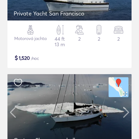
Private Yacht San Francisco
Motorová jachta
44 ft
2
2
2
13 m
$
1,520
/noc