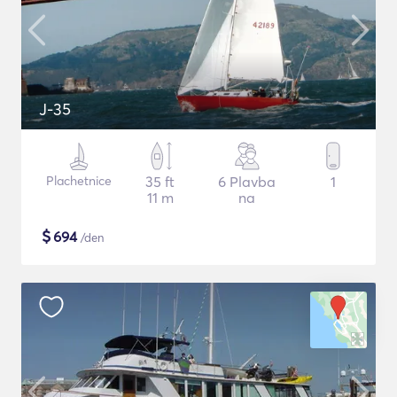
J-35
Plachetnice
35 ft
6 Plavba
1
11 m
na
$
694
/den