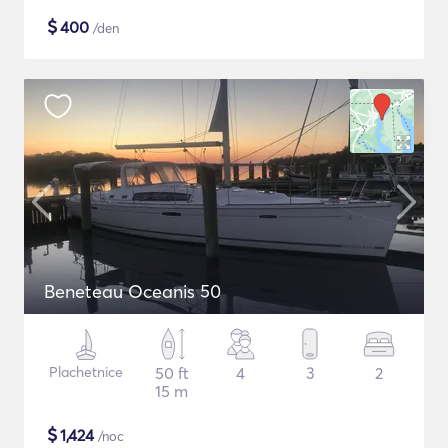
$
400
/den
Beneteau Oceanis 50
Plachetnice
50 ft
4
3
2
15 m
$
1,424
/noc