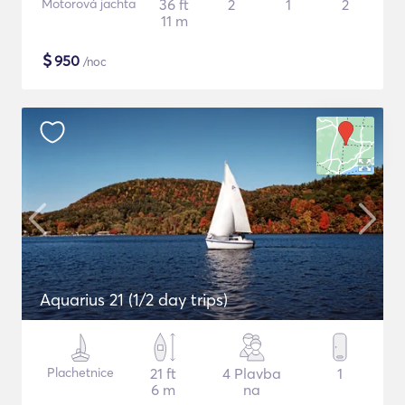
Motorová jachta
36 ft
2
1
2
11 m
$
950
/noc
Aquarius 21 (1/2 day trips)
Plachetnice
21 ft
4 Plavba
1
6 m
na