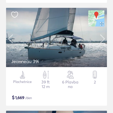
Jeanneau 39i
Plachetnice
39 ft
6 Plavba
2
12 m
na
$
1,669
/den