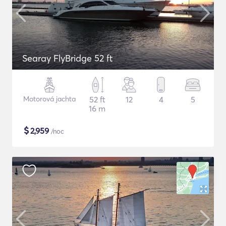
Searay FlyBridge 52 ft
Motorová jachta
52 ft
12
4
5
16 m
$
2,959
/noc