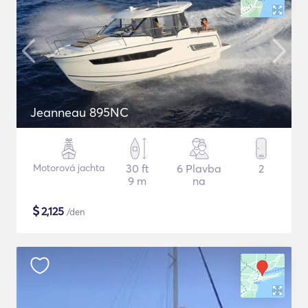
Jeanneau 895NC
Motorová jachta
30 ft
6 Plavba
2
9 m
na
$
2,125
/den