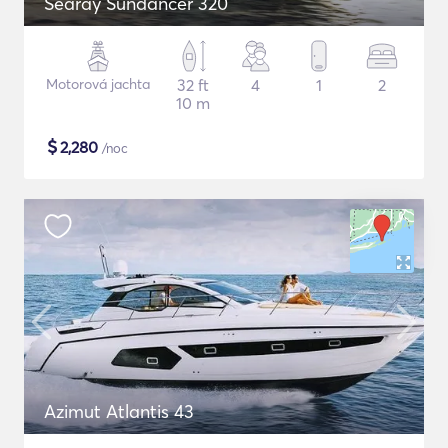
Searay Sundancer 320
Motorová jachta
32 ft
4
1
2
10 m
$
2,280
/noc
Azimut Atlantis 43