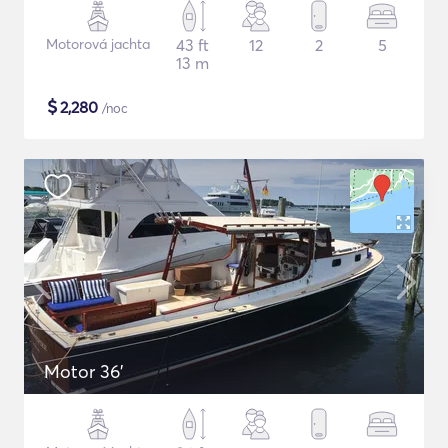
Motorová jachta
43 ft
12
2
5
13 m
$
2,280
/noc
Motor 36'