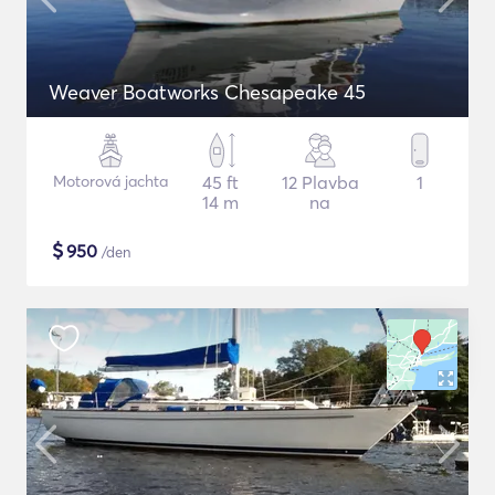
Weaver Boatworks Chesapeake 45
Motorová jachta
45 ft
12 Plavba
1
14 m
na
$
950
/den