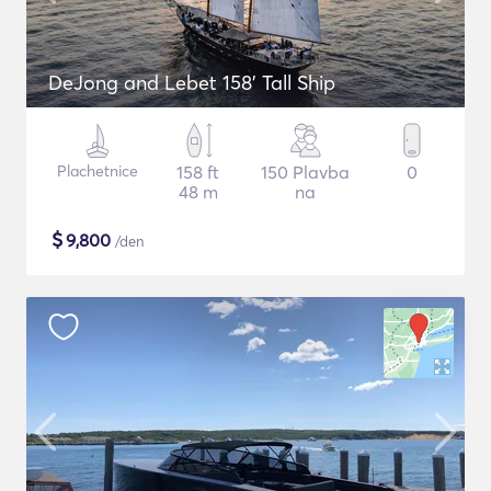
DeJong and Lebet 158' Tall Ship
Plachetnice
158 ft
150 Plavba
0
48 m
na
$
9,800
/den