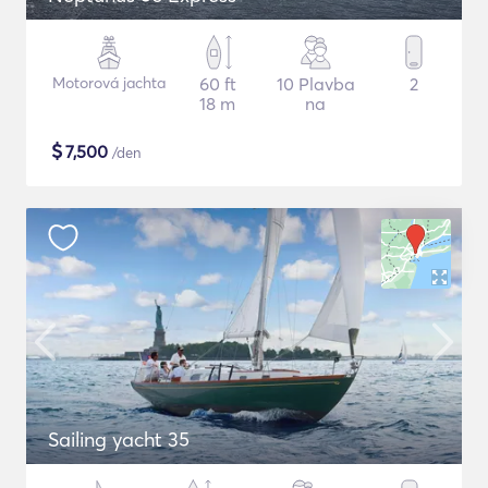
Motorová jachta
60 ft
10 Plavba
2
18 m
na
$
7,500
/den
Sailing yacht 35