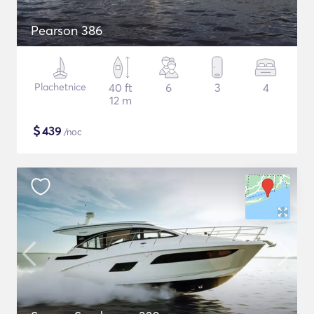
Pearson 386
Plachetnice
40 ft
6
3
4
12 m
$
439
/noc