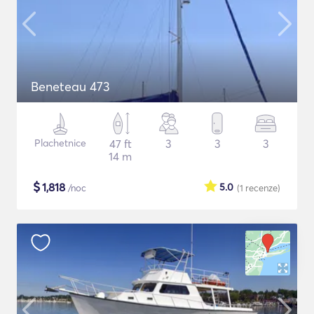
Beneteau 473
Plachetnice
47 ft
3
3
3
14 m
$
1,818
5.0
/noc
(1
recenze
)