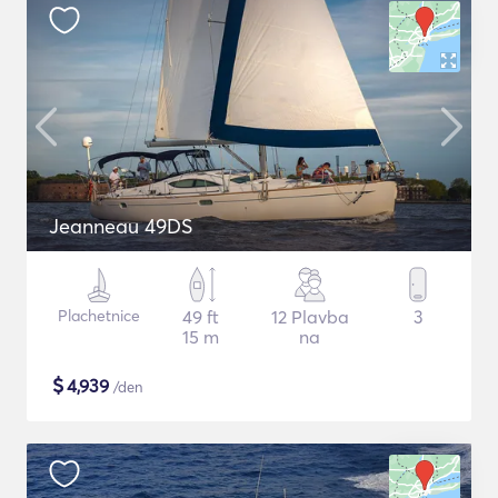
Jeanneau 49DS
Plachetnice
49 ft
12 Plavba
3
15 m
na
$
4,939
/den