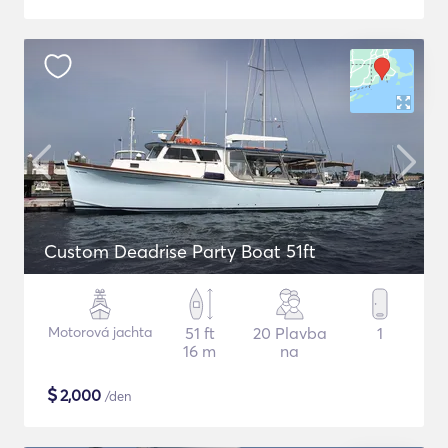
Custom Deadrise Party Boat 51ft
Motorová jachta
51 ft
20 Plavba
1
16 m
na
$
2,000
/den