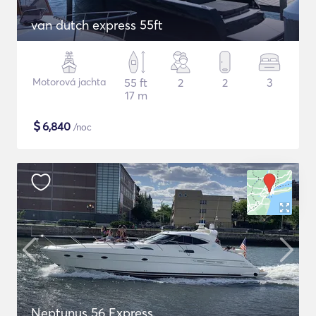
van dutch express 55ft
Motorová jachta
55 ft
2
2
3
17 m
$
6,840
/noc
Neptunus 56 Express