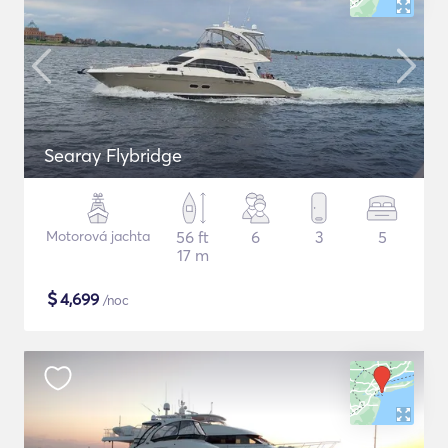
Searay Flybridge
Motorová jachta
56 ft
6
3
5
17 m
$
4,699
/noc