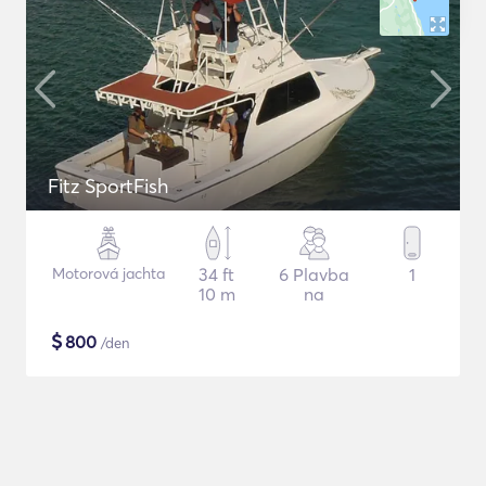
Fitz SportFish
Motorová jachta
34 ft
6 Plavba
1
10 m
na
$
800
/den