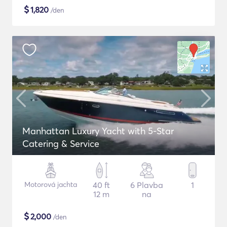
$
1,820
/den
Manhattan Luxury Yacht with 5-Star
Catering & Service
Motorová jachta
40 ft
6 Plavba
1
12 m
na
$
2,000
/den