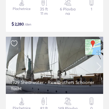
Plachetnice
35 ft
6 Plavba
1
11 m
na
$
2,280
/den
1929 Shearwater - Rice Brothers Schooner
Yacht
Plachetnice
82 ft
149 Plavba
0