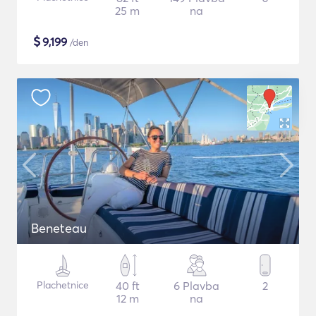
25 m
na
$
9,199
/den
Beneteau
Plachetnice
40 ft
6 Plavba
2
12 m
na