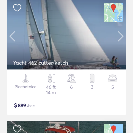
Yacht 462 cutter/ketch
Plachetnice
46 ft
6
3
5
14 m
$
889
/noc