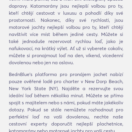
dopravy. Katamarány jsou nejlepší volbou pro ty,
kteří chtějí cestovat v luxusu a pohodlí díky své
prostornosti. Nakonec, díky své rychlosti, jsou
motorové jachty nejlepší volbou pro ty, kteří chtějí
navštívit více míst během jediné cesty. Můžete si
také jednoduše rezervovat rychlou loď, jako je
nafukovací, na krátký výlet. Ať už si vyberete cokoliv,
můžete si pronajmout loď na den, víkend, vícedenní
dovolenou nebo jen na oslavu.
BednBlue's platforma pro pronájem jachet nabízí
pouze ověřené lodě pro charter v New Dorp Beach,
New York State (NY). Najděte a rezervujte svou
ideální loď během několika minut. Můžete se přímo
spojit s majitelem nebo s námi, pokud máte jakékoliv
dotazy. Pokud se stále nemůžete rozhodnout pro
perfektní loď na vaši dovolenou, nechte naše
cestovní experty doporučit nejlepší plachetnice,
katamarány nebo motorové jachty pro vaši cestu.