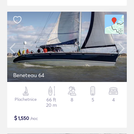
Beneteau 64
Plachetnice
66 ft
8
5
4
20 m
$
1,550
/noc