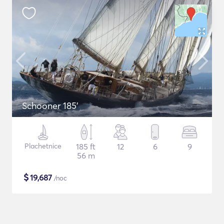
Schooner 185'
Plachetnice
185 ft
12
6
9
56 m
$
19,687
/noc