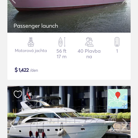
Passenger launch
Motorová jachta
56 ft
40 Plavba
1
17 m
na
$
1,422
/den