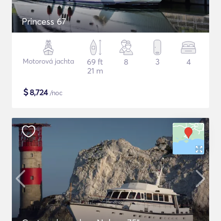
Princess 67
Motorová jachta
69 ft
8
3
4
21 m
$
8,724
/noc