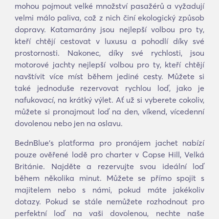
mohou pojmout velké množství pasažérů a vyžadují
velmi málo paliva, což z nich činí ekologický způsob
dopravy. Katamarány jsou nejlepší volbou pro ty,
kteří chtějí cestovat v luxusu a pohodlí díky své
prostornosti. Nakonec, díky své rychlosti, jsou
motorové jachty nejlepší volbou pro ty, kteří chtějí
navštívit více míst během jediné cesty. Můžete si
také jednoduše rezervovat rychlou loď, jako je
nafukovací, na krátký výlet. Ať už si vyberete cokoliv,
můžete si pronajmout loď na den, víkend, vícedenní
dovolenou nebo jen na oslavu.
BednBlue's platforma pro pronájem jachet nabízí
pouze ověřené lodě pro charter v Copse Hill, Velká
Británie. Najděte a rezervujte svou ideální loď
během několika minut. Můžete se přímo spojit s
majitelem nebo s námi, pokud máte jakékoliv
dotazy. Pokud se stále nemůžete rozhodnout pro
perfektní loď na vaši dovolenou, nechte naše