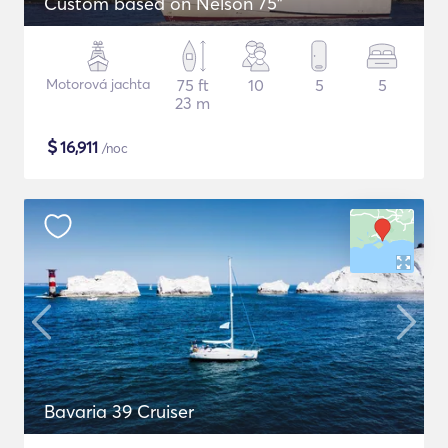
Custom based on Nelson 75"
Motorová jachta
75 ft
10
5
5
23 m
$
16,911
/noc
Bavaria 39 Cruiser