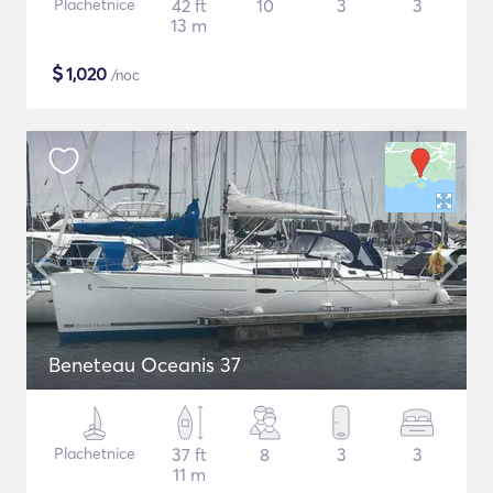
Plachetnice
42 ft
10
3
3
13 m
$
1,020
/noc
Beneteau Oceanis 37
Plachetnice
37 ft
8
3
3
11 m