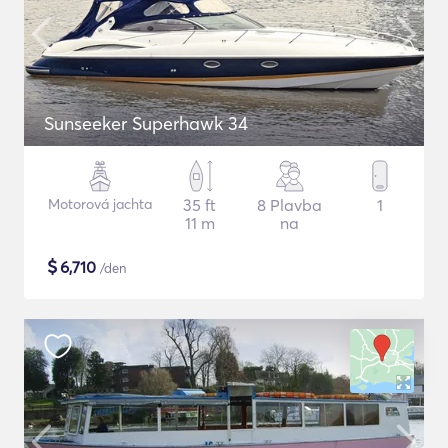
Sunseeker Superhawk 34
Motorová jachta
35 ft
8 Plavba
1
11 m
na
$
6,710
/den