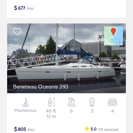
$
677
/noc
Beneteau Oceanis 393
Plachetnice
40 ft
6
3
4
12 m
$
805
5.0
/noc
(19
recenze
)