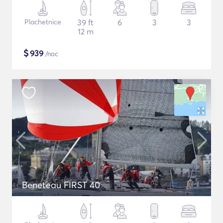
Plachetnice
39 ft
6
3
3
12 m
$
939
/noc
Beneteau FIRST 40