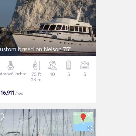
ustom based on Nelson 75"
torová jachta
75 ft
10
5
5
23 m
$
16,911
/noc