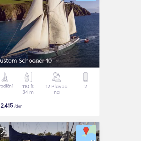
ustom Schooner 10
radiční
110 ft
12 Plavba
2
34 m
na
$
2,415
/den