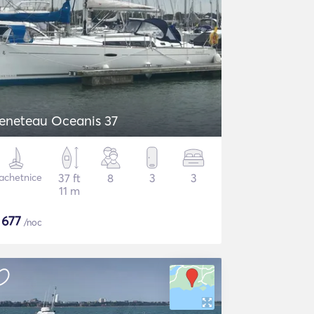
eneteau Oceanis 37
achetnice
37 ft
8
3
3
11 m
$
677
/noc