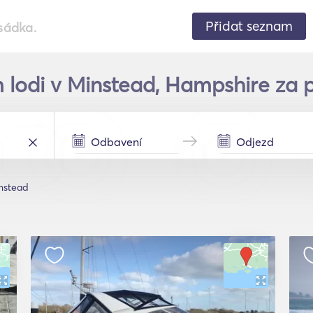
Přidat seznam
sádka.
 lodi v Minstead, Hampshire za p
nstead