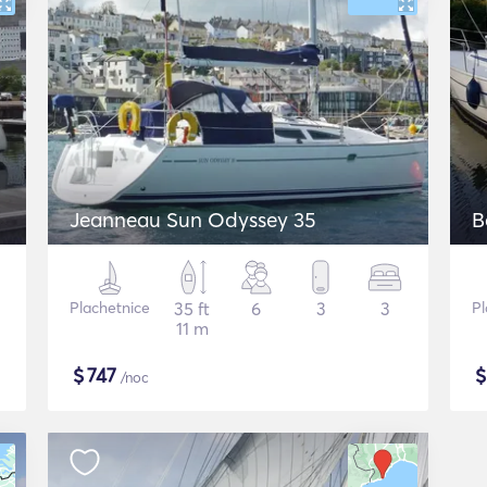
Jeanneau Sun Odyssey 35
B
Plachetnice
35 ft
6
3
3
Pl
11 m
$
747
/noc