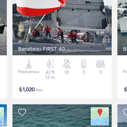
Beneteau FIRST 40
B
Plachetnice
42 ft
10
3
3
Pl
13 m
$
1,020
/noc