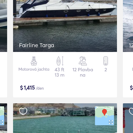
Fairline Targa
1
Motorová jachta
43 ft
12 Plavba
2
13 m
na
$
1,415
/den