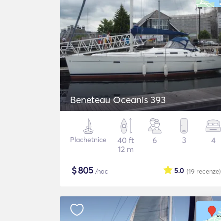
Beneteau Oceanis 393
Plachetnice
40 ft
6
3
4
12 m
$
805
5.0
/noc
(19
recenze
)