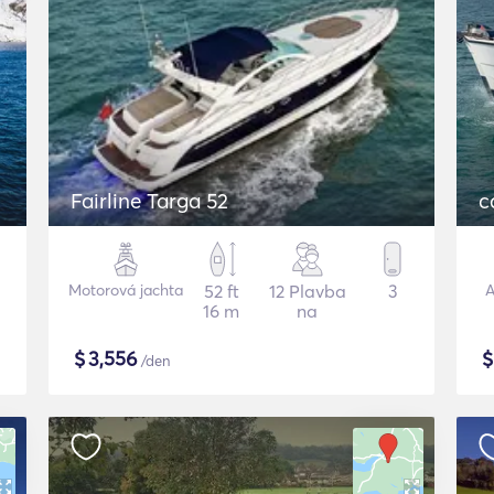
Fairline Targa 52
Motorová jachta
52 ft
12 Plavba
3
A
16 m
na
$
3,556
/den