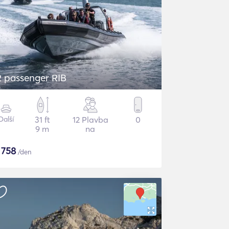
2 passenger RIB
Další
31 ft
12 Plavba
0
9 m
na
$
758
/den