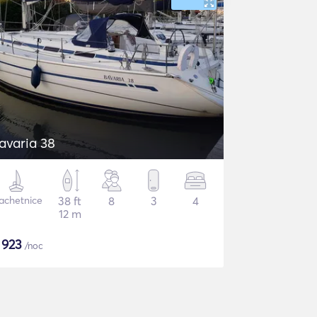
avaria 38
achetnice
38 ft
8
3
4
12 m
$
923
/noc