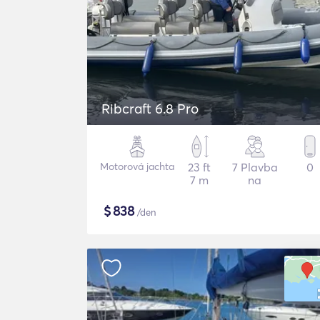
Ribcraft 6.8 Pro
Motorová jachta
23 ft
7 Plavba
0
7 m
na
$
838
/den