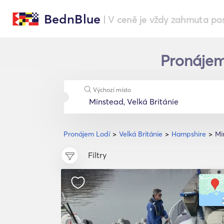
BednBlue
| V ceně je vždy zahrnuta po
Pronájem
Výchozí místo
Pronájem Lodí
Velká Británie
Hampshire
Mi
Filtry