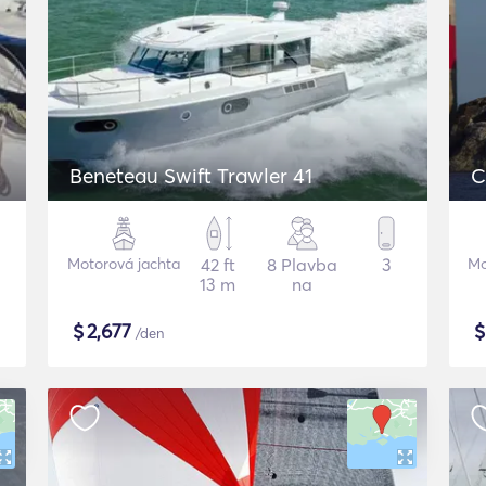
Beneteau Swift Trawler 41
C
Motorová jachta
42 ft
8 Plavba
3
Mo
13 m
na
$
2,677
/den