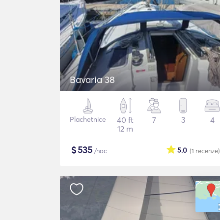
Bavaria 38
Plachetnice
40 ft
7
3
4
12 m
$
535
5.0
/noc
(1
recenze
)