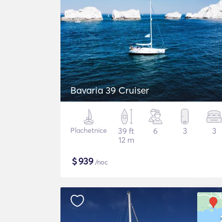
Bavaria 39 Cruiser
Plachetnice
39 ft
6
3
3
12 m
$
939
/noc