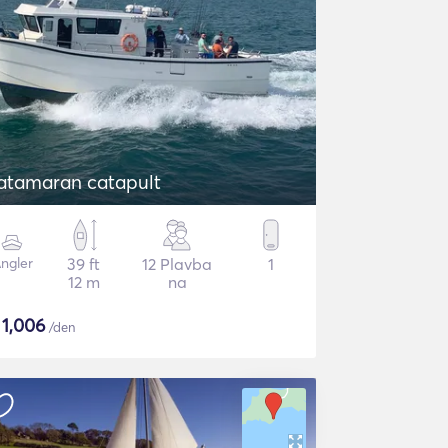
catamaran catapult
ngler
39 ft
12 Plavba
1
12 m
na
$
1,006
/den