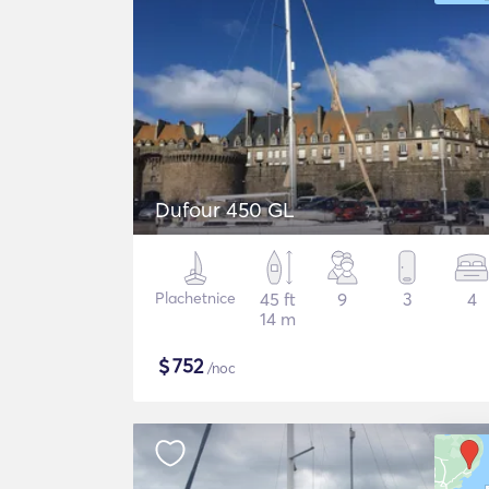
Dufour 450 GL
Plachetnice
45 ft
9
3
4
14 m
$
752
/noc