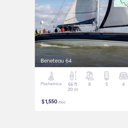
Beneteau 64
Plachetnice
66 ft
8
5
4
20 m
$
1,550
/noc