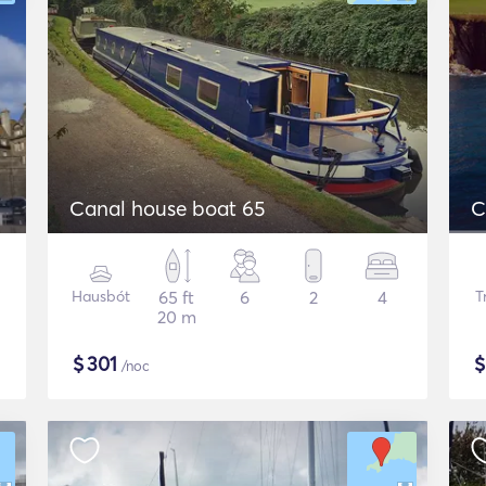
Canal house boat 65
C
Hausbót
65 ft
6
2
4
T
20 m
$
301
/noc