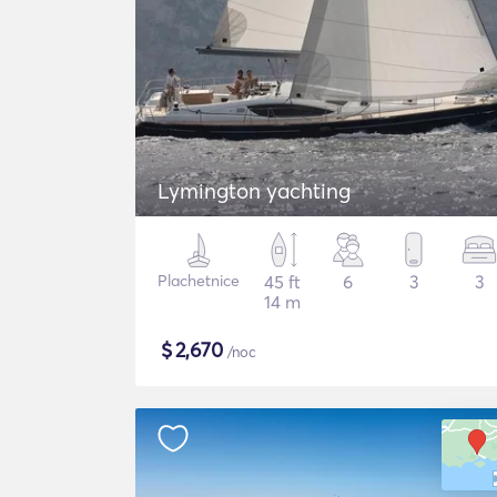
Lymington yachting
Plachetnice
45 ft
6
3
3
14 m
$
2,670
/noc