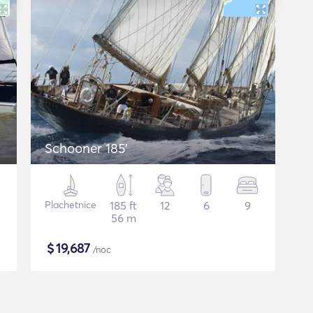
Schooner 185'
Plachetnice
185 ft
12
6
9
56 m
$
19,687
/noc