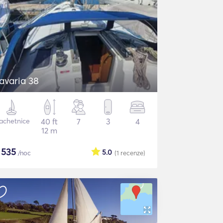
avaria 38
achetnice
40 ft
7
3
4
12 m
$
535
5.0
/noc
(1
recenze
)