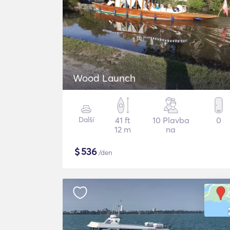
Wood Launch
Další
41 ft
10 Plavba
0
12 m
na
$
536
/den