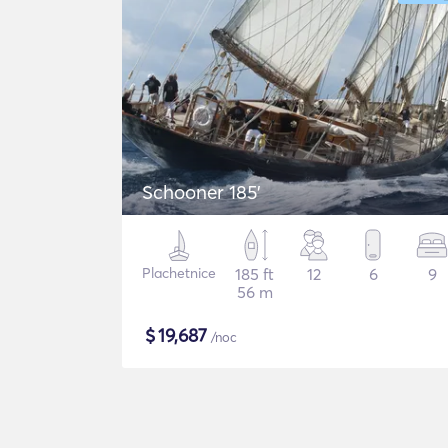
Schooner 185'
Plachetnice
185 ft
12
6
9
56 m
$
19,687
/noc