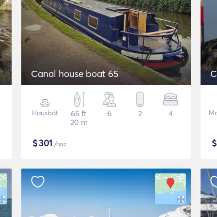
Canal house boat 65
C
Hausbót
65 ft
6
2
4
Mo
20 m
$
301
/noc