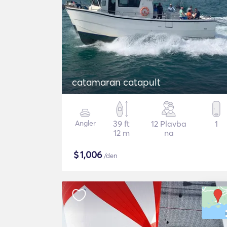
catamaran catapult
Angler
39 ft
12 Plavba
1
12 m
na
$
1,006
/den