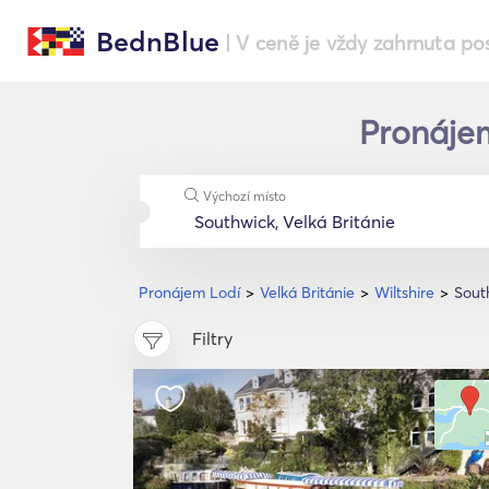
BednBlue
| V ceně je vždy zahrnuta po
Pronájem
Výchozí místo
Pronájem Lodí
Velká Británie
Wiltshire
Sout
Filtry