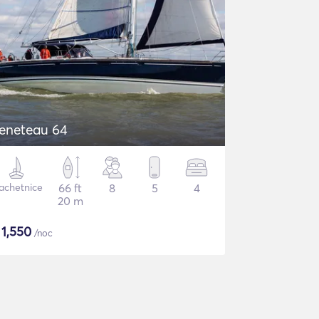
eneteau 64
achetnice
66 ft
8
5
4
20 m
$
1,550
/noc