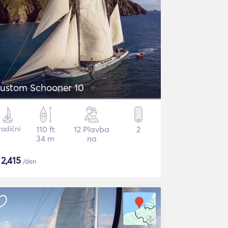
ustom Schooner 10
radiční
110 ft
12 Plavba
2
34 m
na
$
2,415
/den