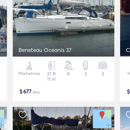
Beneteau Oceanis 37
C
Plachetnice
37 ft
8
3
3
T
11 m
$
677
/noc