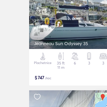
Jeanneau Sun Odyssey 35
Plachetnice
35 ft
6
3
3
11 m
$
747
/noc