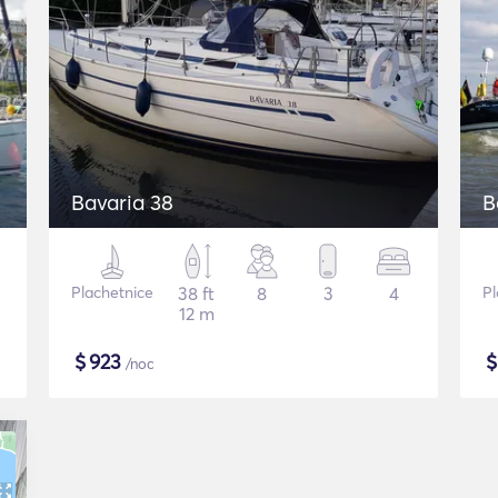
Bavaria 38
B
Plachetnice
38 ft
8
3
4
Pl
12 m
$
923
/noc