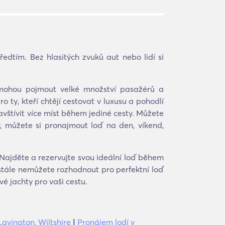
edtím. Bez hlasitých zvuků aut nebo lidí si
že mohou pojmout velké množství pasažérů a
 ty, kteří chtějí cestovat v luxusu a pohodlí
 navštívit více míst během jediné cesty. Můžete
iv, můžete si pronajmout loď na den, víkend,
 Najděte a rezervujte svou ideální loď během
stále nemůžete rozhodnout pro perfektní loď
é jachty pro vaši cestu.
avington, Wiltshire
|
Pronájem lodí v