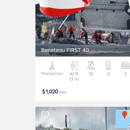
Beneteau FIRST 40
Plachetnice
42 ft
10
3
3
13 m
$
1,020
/noc