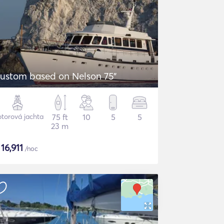
ustom based on Nelson 75"
torová jachta
75 ft
10
5
5
23 m
$
16,911
/noc