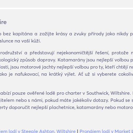
ire
 bez kapitána a zažijte krásy a zvuky přírody jako nikdy př
lunce na vaší kůži.
brodružství a představují nejekonomičtější řešení, proto
ekologický způsob dopravy. Katamarány jsou nejlepší volbou pro
osti, jsou motorové jachty nejlepší volbou pro ty, kteří chtějí
ako je nafukovací, na krátký výlet. Ať už si vyberete cokol
bízí pouze ověřené lodě pro charter v Southwick, Wiltshire.
ajitelem nebo s námi, pokud máte jakékoliv dotazy. Pokud se 
erty doporučit nejlepší plachetnice, katamarány nebo motorov
em lodí v Steeple Ashton, Wiltshire
|
Pronájem lodí v Market L