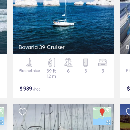
Bavaria 39 Cruiser
B
Plachetnice
39 ft
6
3
3
Pl
12 m
$
939
/noc