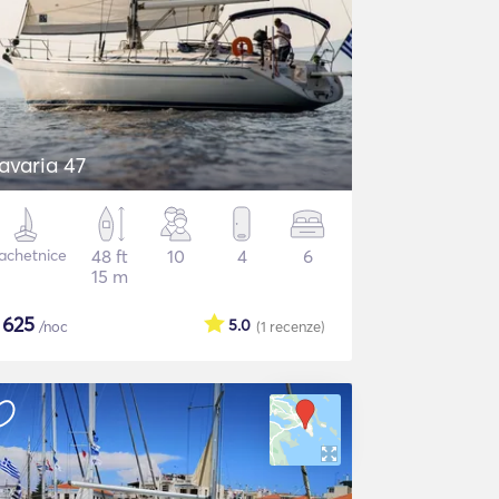
avaria 47
achetnice
48 ft
10
4
6
15 m
$
625
5.0
/noc
(1
recenze
)