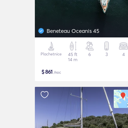
Beneteau Oceanis 45
Plachetnice
45 ft
6
3
4
14 m
$
861
/noc