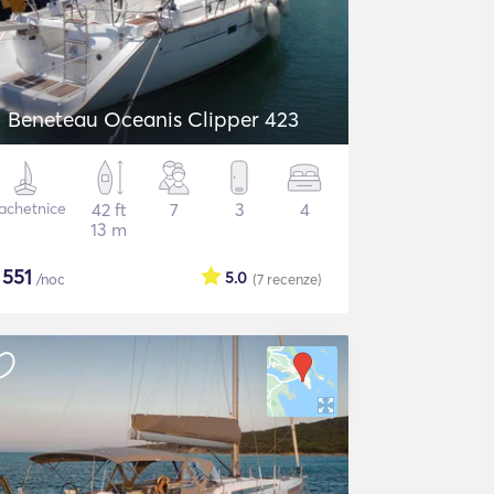
Beneteau Oceanis Clipper 423
achetnice
42 ft
7
3
4
13 m
$
551
5.0
/noc
(7
recenze
)