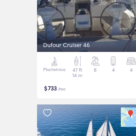
Dufour Cruiser 46
Plachetnice
47 ft
8
4
4
14 m
$
733
/noc