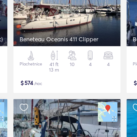
t)
Beneteau Oceanis 411 Clipper
B
Plachetnice
41 ft
10
4
4
Pl
13 m
$
574
/noc