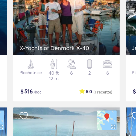
X-Yachts of Denmark X-40
J
Plachetnice
40 ft
6
2
6
Pl
12 m
$
516
5.0
/noc
(1
recenze
)