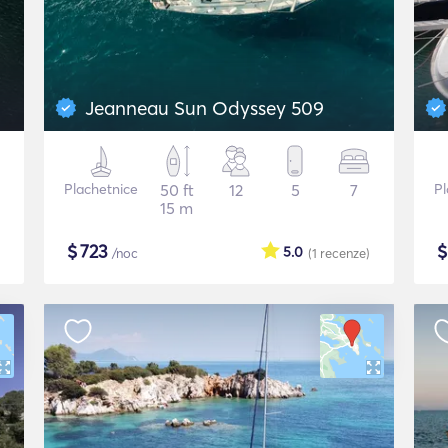
Jeanneau Sun Odyssey 509
Plachetnice
50 ft
12
5
7
Pl
15 m
$
723
5.0
/noc
(1
recenze
)