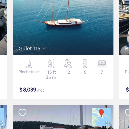
Gulet 115
B
Plachetnice
115 ft
12
6
7
Pl
35 m
$
8,039
/noc