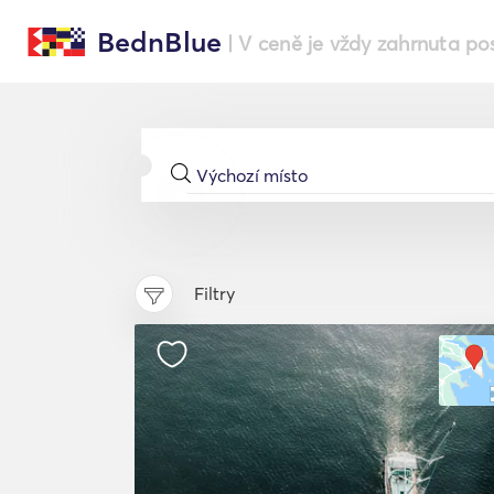
BednBlue
| V ceně je vždy zahrnuta po
Filtry