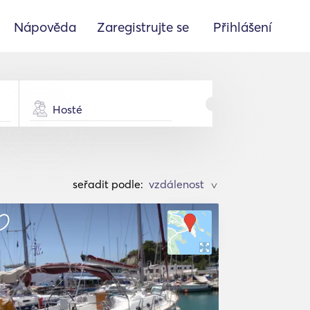
Nápověda
Zaregistrujte se
Přihlášení
Hosté
seřadit podle:
>