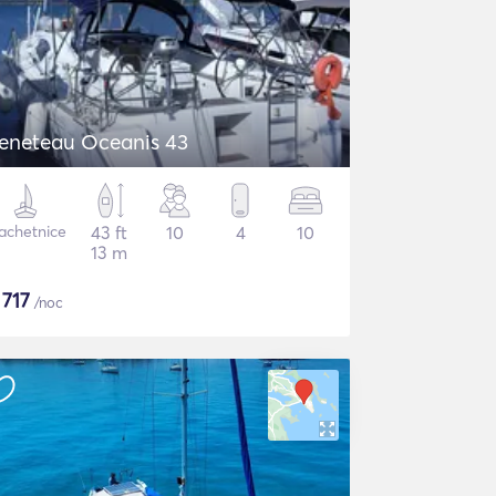
eneteau Oceanis 43
achetnice
43 ft
10
4
10
13 m
$
717
/noc