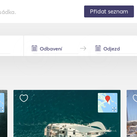
Přidat seznam
sádka.