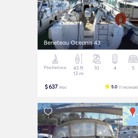
Beneteau Oceanis 43
Plachetnice
43 ft
10
4
5
13 m
$
637
5.0
/noc
(1
recenze
)