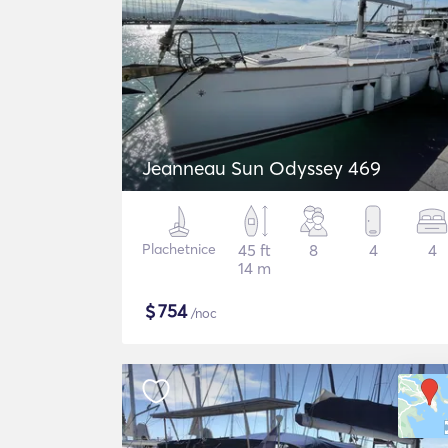
Jeanneau Sun Odyssey 469
Plachetnice
45 ft
8
4
4
14 m
$
754
/noc