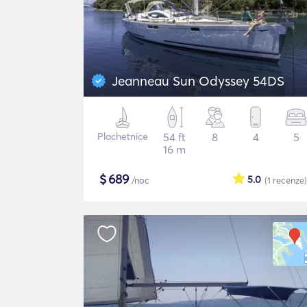
Jeanneau Sun Odyssey 54DS
Plachetnice
54 ft
8
4
5
16 m
$
689
5.0
/noc
(1
recenze
)