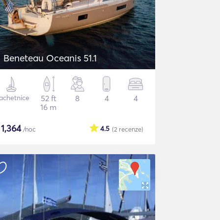
Beneteau Oceanis 51.1
achetnice
52 ft
8
4
4
16 m
$
1,364
4.5
/noc
(2
recenze
)