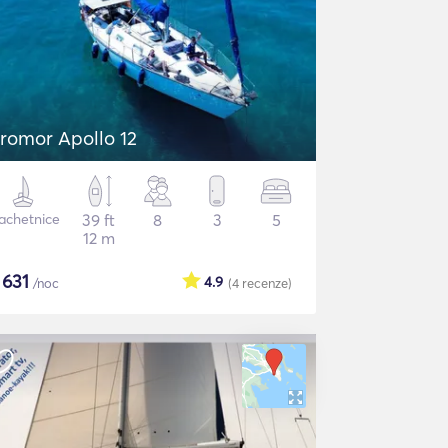
romor Apollo 12
achetnice
39 ft
8
3
5
12 m
$
631
4.9
/noc
(4
recenze
)