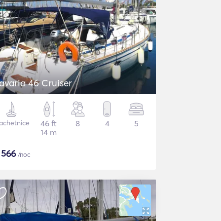
avaria 46 Cruiser
achetnice
46 ft
8
4
5
14 m
$
566
/noc