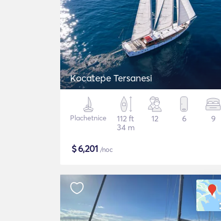
Kocatepe Tersanesi
Plachetnice
112 ft
12
6
9
34 m
$
6,201
/noc