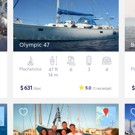
Olympic 47
B
Plachetnice
47 ft
6
3
4
Pl
14 m
$
631
5.0
/noc
(1
recenze
)