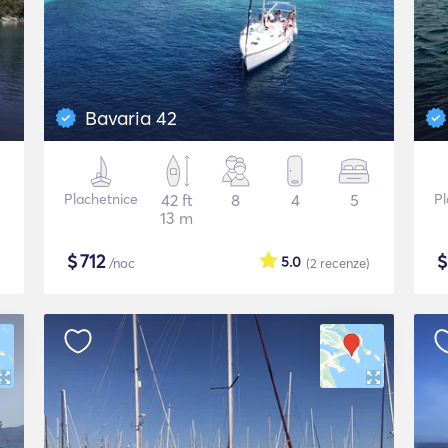
Bavaria 42
Plachetnice
42 ft
8
4
5
Pl
13 m
$
712
5.0
/noc
(2
recenze
)