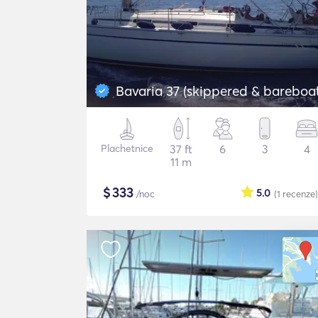
Bavaria 37 (skippered & bareboa
Plachetnice
37 ft
6
3
4
11 m
$
333
5.0
/noc
(1
recenze
)