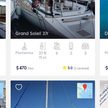
Grand Soleil 37r
D
Plachetnice
37 ft
6
2
3
Pl
11 m
$
470
5.0
/noc
(2
recenze
)