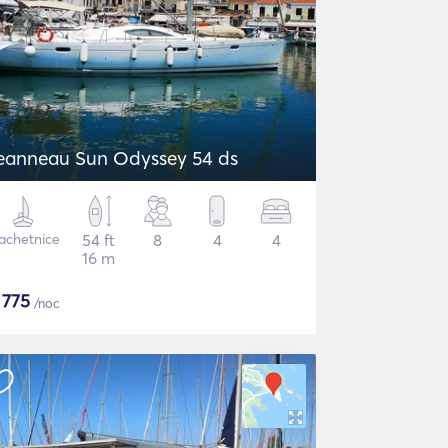
eanneau Sun Odyssey 54 ds
achetnice
54 ft
8
4
4
16 m
$
775
/noc