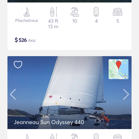
Plachetnice
43 ft
10
4
5
13 m
$
526
/noc
Jeanneau Sun Odyssey 440