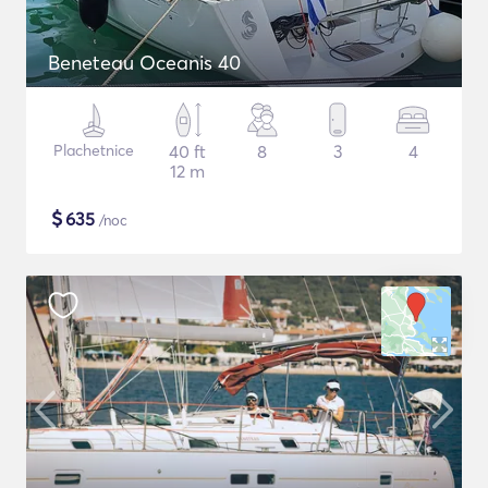
Beneteau Oceanis 40
Plachetnice
40 ft
8
3
4
12 m
$
635
/noc