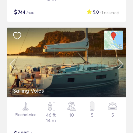
$
744
5.0
/noc
(1
recenze
)
Sailing Volos
Plachetnice
46 ft
10
5
5
14 m