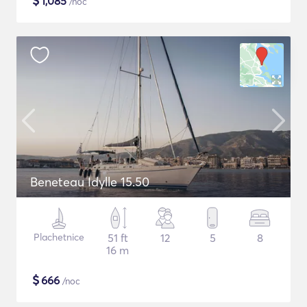
$
1,085
/noc
Beneteau Idylle 15.50
Plachetnice
51 ft
12
5
8
16 m
$
666
/noc