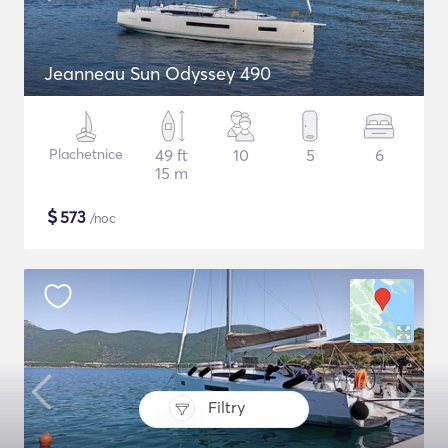
Jeanneau Sun Odyssey 490
Plachetnice
49 ft
10
5
6
15 m
$
573
/noc
Filtry