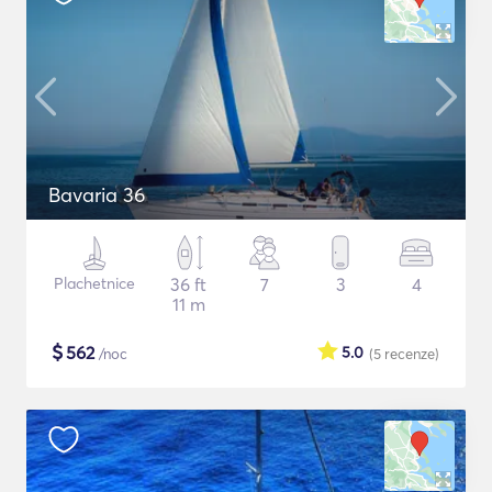
Bavaria 36
Plachetnice
36 ft
7
3
4
11 m
$
562
5.0
/noc
(5
recenze
)