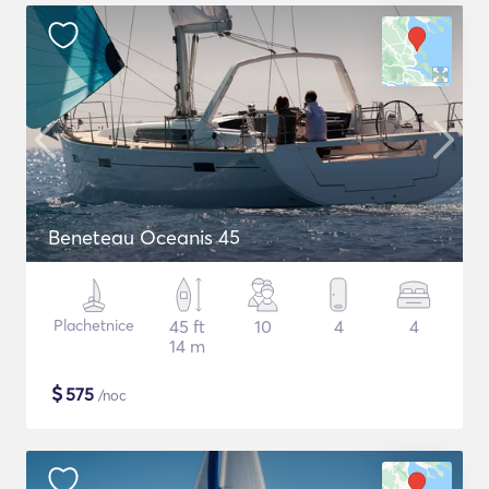
Beneteau Oceanis 45
Plachetnice
45 ft
10
4
4
14 m
$
575
/noc