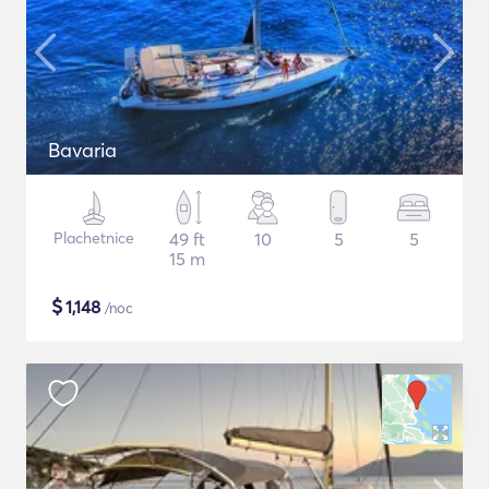
Bavaria
Plachetnice
49 ft
10
5
5
15 m
$
1,148
/noc