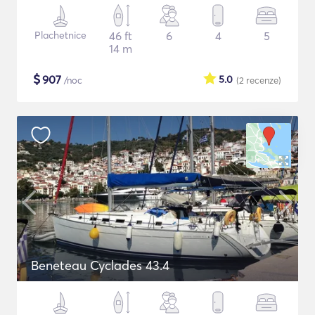
Plachetnice
46 ft
6
4
5
14 m
$
907
5.0
/noc
(2
recenze
)
Beneteau Cyclades 43.4