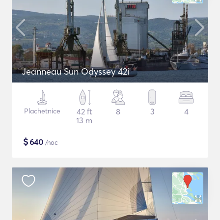
Jeanneau Sun Odyssey 42i
Plachetnice
42 ft
8
3
4
13 m
$
640
/noc