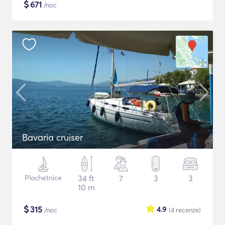
$
671
/noc
Bavaria cruiser
Plachetnice
34 ft
7
3
3
10 m
$
315
4.9
/noc
(4
recenze
)