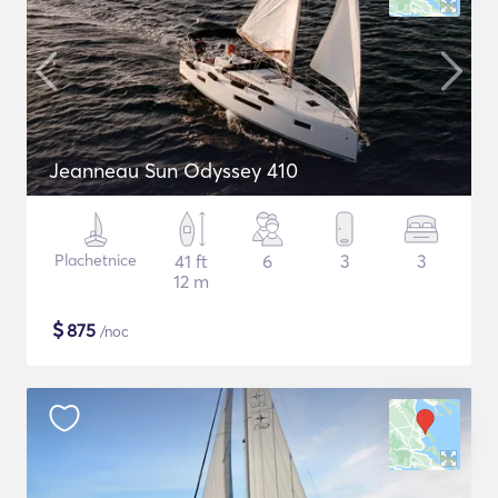
Jeanneau Sun Odyssey 410
Plachetnice
41 ft
6
3
3
12 m
$
875
/noc