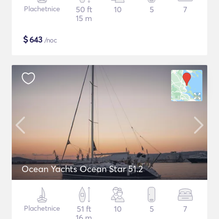
Plachetnice
50 ft
10
5
7
15 m
$
643
/noc
Ocean Yachts Ocean Star 51.2
Plachetnice
51 ft
10
5
7
16 m