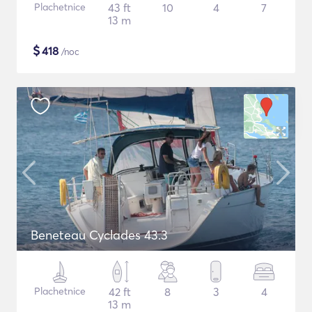
Plachetnice
43 ft
10
4
7
13 m
$
418
/noc
Beneteau Cyclades 43.3
Plachetnice
42 ft
8
3
4
13 m