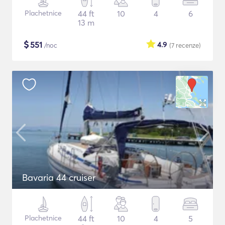
Plachetnice
44 ft
10
4
6
13 m
$
551
4.9
/noc
(7
recenze
)
Bavaria 44 cruiser
Plachetnice
44 ft
10
4
5