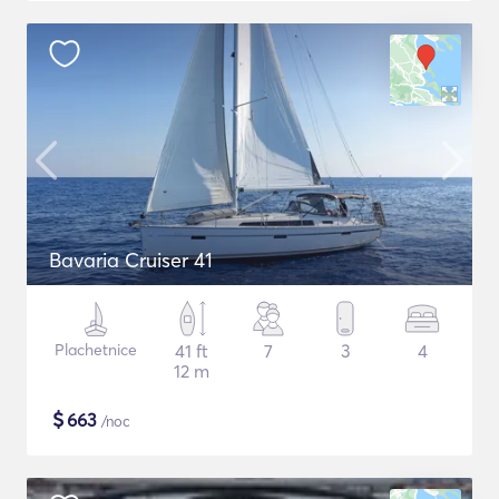
Bavaria Cruiser 41
Plachetnice
41 ft
7
3
4
12 m
$
663
/noc