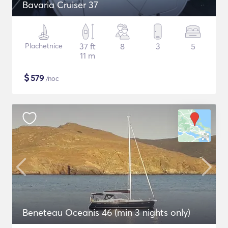
Bavaria Cruiser 37
Plachetnice
37 ft
8
3
5
11 m
$
579
/noc
Beneteau Oceanis 46 (min 3 nights only)