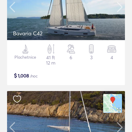
Bavaria C42
Plachetnice
41 ft
6
3
4
12 m
$
1,008
/noc