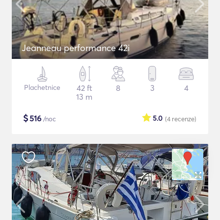
Jeanneau performance 42i
Plachetnice
42 ft
8
3
4
13 m
$
516
5.0
/noc
(4
recenze
)