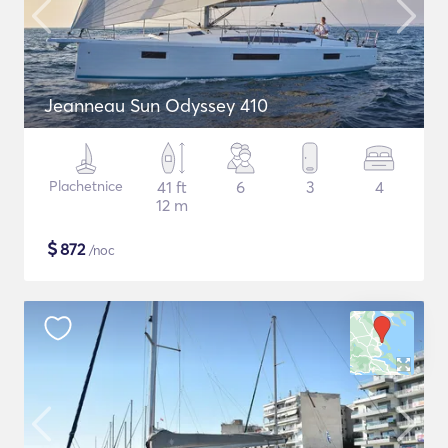
Jeanneau Sun Odyssey 410
Plachetnice
41 ft
6
3
4
12 m
$
872
/noc