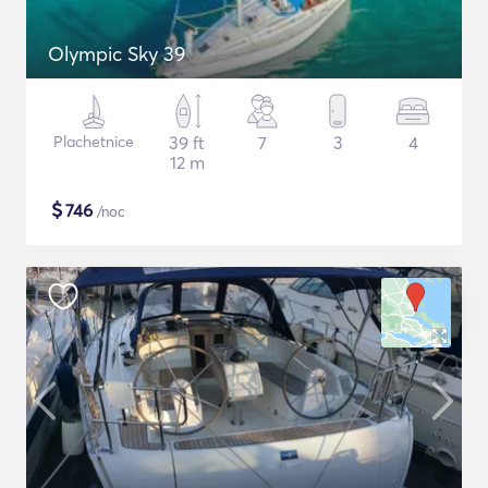
Olympic Sky 39
Plachetnice
39 ft
7
3
4
12 m
$
746
/noc