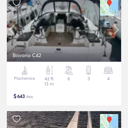
Bavaria C42
Plachetnice
42 ft
6
3
4
13 m
$
643
/noc