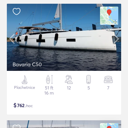
Bavaria C50
Plachetnice
51 ft
12
5
7
16 m
$
762
/noc