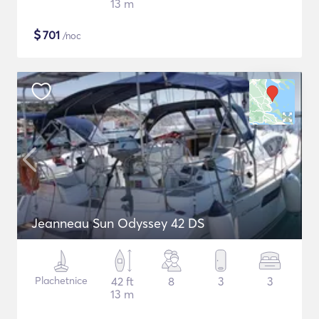
13 m
$
701
/noc
Jeanneau Sun Odyssey 42 DS
Plachetnice
42 ft
8
3
3
13 m