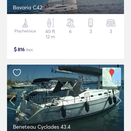
Bavaria C42
Plachetnice
40 ft
6
3
3
12 m
$
816
/noc
Beneteau Cyclades 43.4