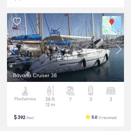
Bavaria Cruiser 38
Plachetnice
38 ft
7
3
3
12 m
$
392
5.0
/noc
(1
recenze
)