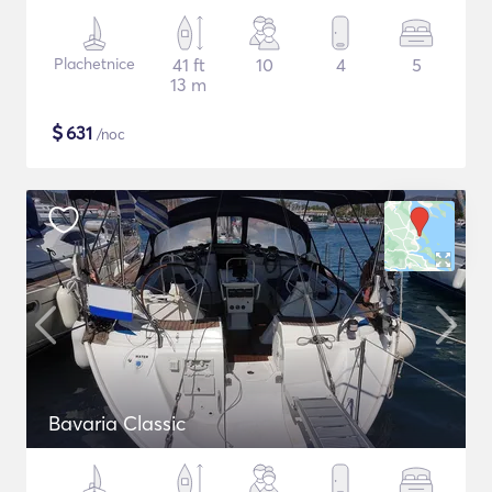
Plachetnice
41 ft
10
4
5
13 m
$
631
/noc
Bavaria Classic