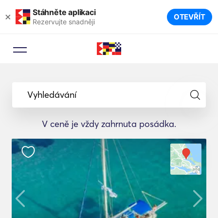
Stáhněte aplikaci
×
OTEVŘÍT
Rezervujte snadněji
Vyhledávání
V ceně je vždy zahrnuta posádka.