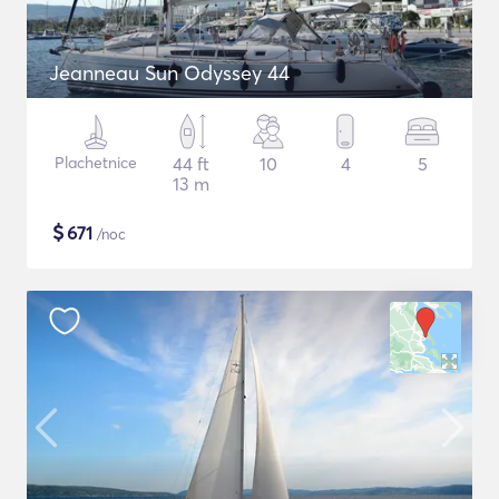
Jeanneau Sun Odyssey 44
Plachetnice
44 ft
10
4
5
13 m
$
671
/noc