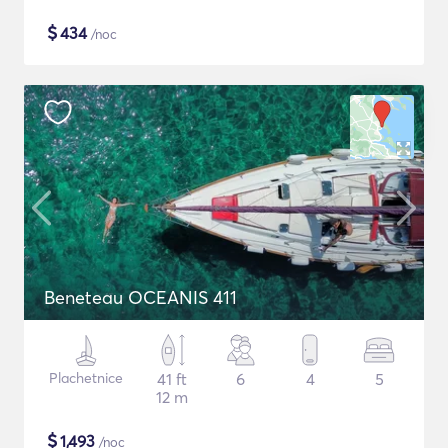
$
434
/noc
Beneteau OCEANIS 411
Plachetnice
41 ft
6
4
5
12 m
$
1,493
/noc