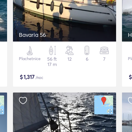
Bavaria 56
H
Plachetnice
56 ft
12
6
7
Pl
17 m
$
1,317
/noc