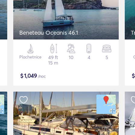
Beneteau Oceanis 46.1
T
Plachetnice
49 ft
10
4
5
15 m
$
1,049
/noc