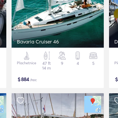
Bavaria Cruiser 46
D
Plachetnice
47 ft
9
4
5
Pl
14 m
$
884
/noc