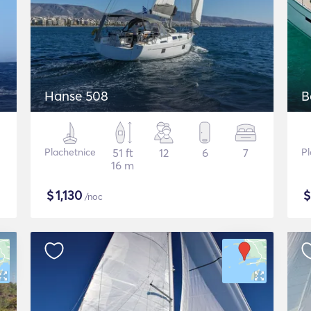
Hanse 508
B
Plachetnice
51 ft
12
6
7
Pl
16 m
$
1,130
/noc