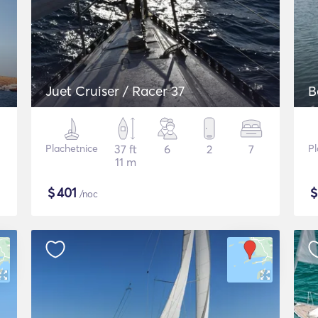
Juet Cruiser / Racer 37
B
Plachetnice
37 ft
6
2
7
Pl
11 m
$
401
/noc