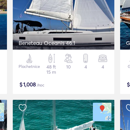
Beneteau Oceanis 46.1
G
Plachetnice
48 ft
10
4
4
G
15 m
$
1,008
/noc