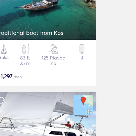
raditional boat from Kos
Gulet
83 ft
125 Plavba
4
25 m
na
$
1,297
/den