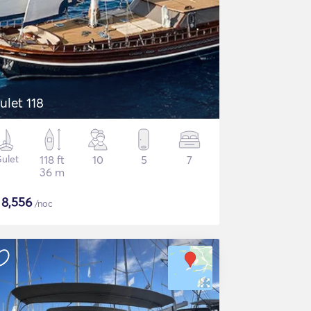
ulet 118
ulet
118 ft
10
5
7
36 m
$
8,556
/noc