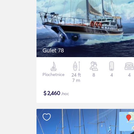
Gulet 78
Plachetnice
24 ft
8
4
4
7 m
$
2,460
/noc