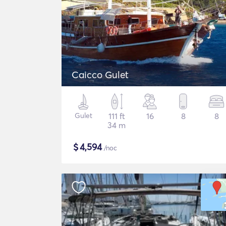
Caicco Gulet
Gulet
111 ft
16
8
8
34 m
$
4,594
/noc