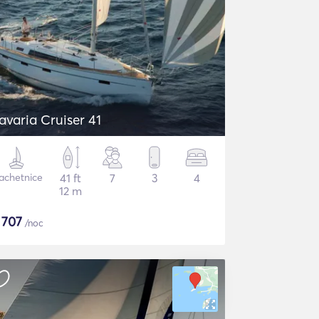
avaria Cruiser 41
achetnice
41 ft
7
3
4
12 m
$
707
/noc