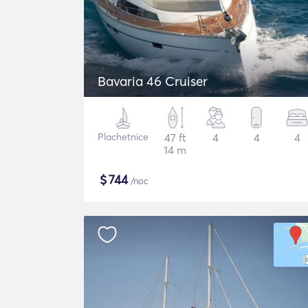
Bavaria 46 Cruiser
Plachetnice
47 ft
4
4
4
14 m
$
744
/noc