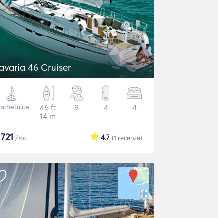
avaria 46 Cruiser
achetnice
46 ft
9
4
4
14 m
$
721
4.7
/noc
(1
recenze
)