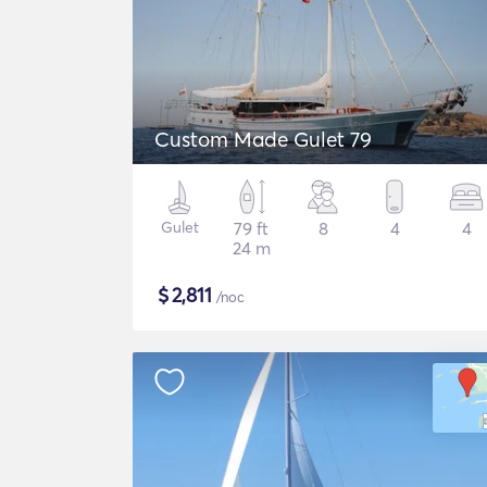
Custom Made Gulet 79
Gulet
79 ft
8
4
4
24 m
$
2,811
/noc