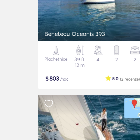
Beneteau Oceanis 393
Plachetnice
39 ft
4
2
2
12 m
$
803
5.0
/noc
(2
recenze
)