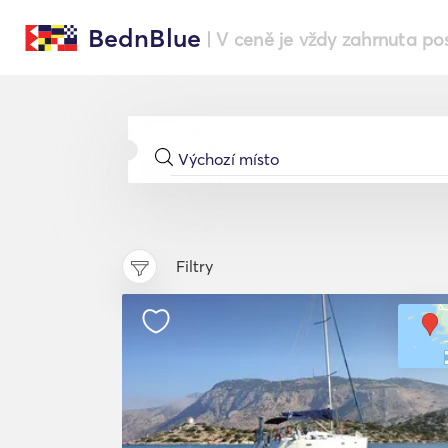
BednBlue
| V ceně je vždy zahrnuta po
Filtry