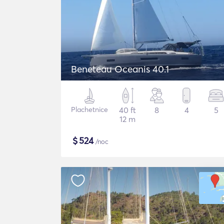
Beneteau Oceanis 40.1
Plachetnice
40 ft
8
4
5
12 m
$
524
/noc