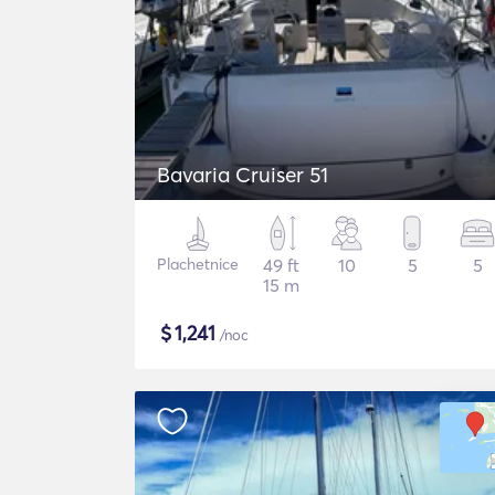
Bavaria Cruiser 51
Plachetnice
49 ft
10
5
5
15 m
$
1,241
/noc