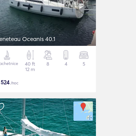
eneteau Oceanis 40.1
achetnice
40 ft
8
4
5
12 m
$
524
/noc