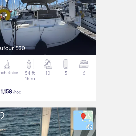
ufour 530
achetnice
54 ft
10
5
6
16 m
$
1,158
/noc