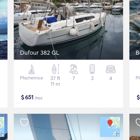
Dufour 382 GL
B
Plachetnice
37 ft
7
3
4
Pl
11 m
$
651
/noc