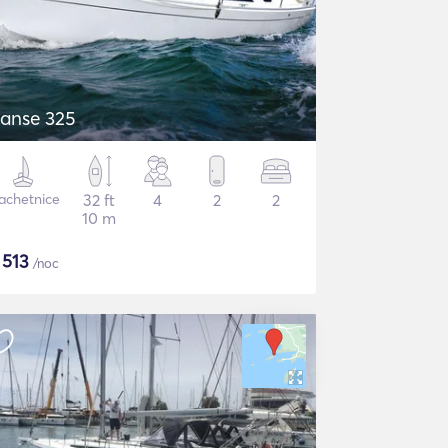
anse 325
achetnice
32 ft
4
2
2
10 m
$
513
/noc