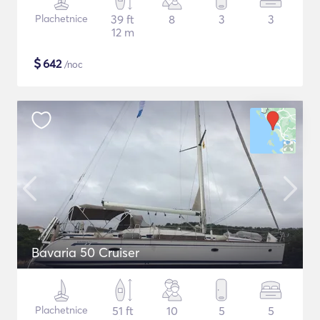
Plachetnice
39 ft
8
3
3
12 m
$
642
/noc
Bavaria 50 Cruiser
Plachetnice
51 ft
10
5
5