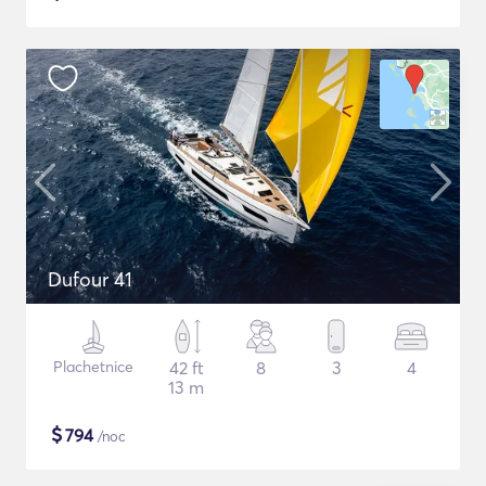
Dufour 41
Plachetnice
42 ft
8
3
4
13 m
$
794
/noc