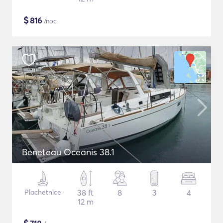
$
816
/noc
Beneteau Oceanis 38.1
Plachetnice
38 ft
8
3
4
12 m