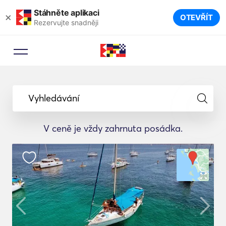
Stáhněte aplikaci
×
OTEVŘÍT
Rezervujte snadněji
Vyhledávání
V ceně je vždy zahrnuta posádka.