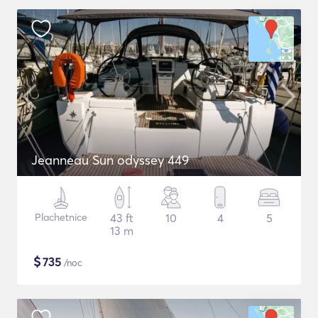
Jeanneau Sun odyssey 449
Plachetnice
43 ft
10
4
5
13 m
$
735
/noc