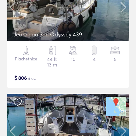
Jeanneau Sun Odyssey 439
Plachetnice
44 ft
10
4
5
13 m
$
806
/noc