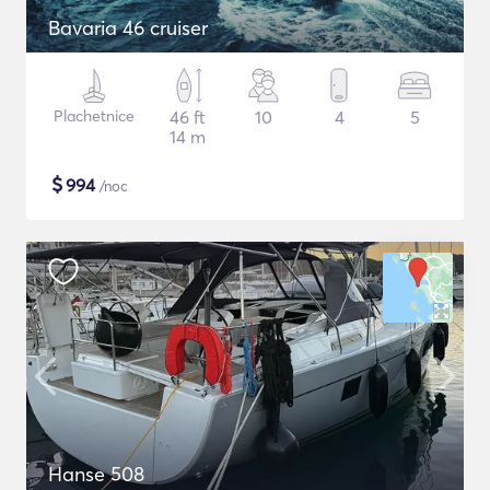
Bavaria 46 cruiser
Plachetnice
46 ft
10
4
5
14 m
$
994
/noc
Hanse 508