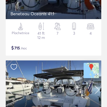
Beneteau Oceanis 41.1
Plachetnice
41 ft
7
3
4
12 m
$
715
/noc