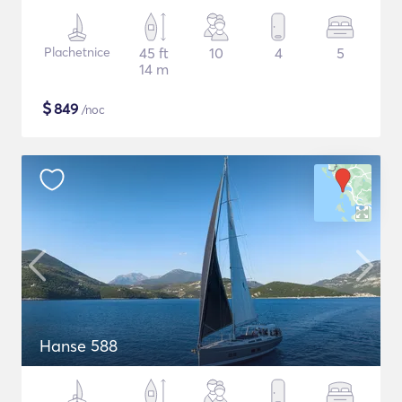
Plachetnice
45 ft
10
4
5
14 m
$
849
/noc
Hanse 588