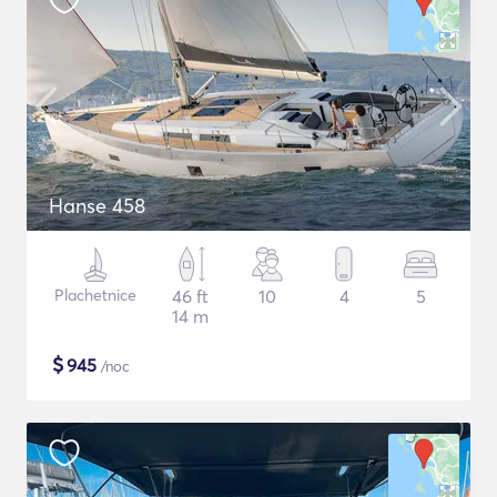
Hanse 458
Plachetnice
46 ft
10
4
5
14 m
$
945
/noc