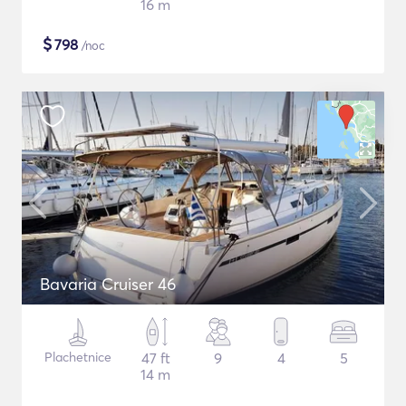
16 m
$
798
/noc
Bavaria Cruiser 46
Plachetnice
47 ft
9
4
5
14 m