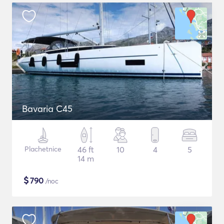
Bavaria C45
Plachetnice
46 ft
10
4
5
14 m
$
790
/noc