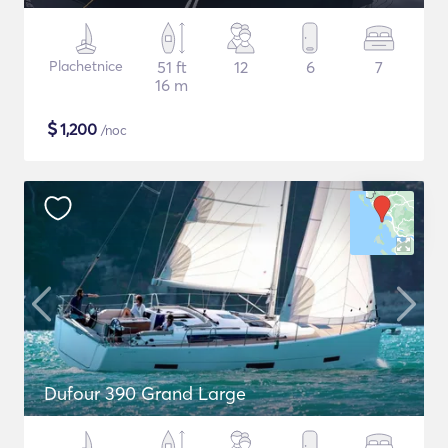
Plachetnice
51 ft
12
6
7
16 m
$
1,200
/noc
Dufour 390 Grand Large