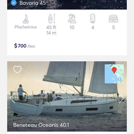
Bavaria 45
Plachetnice
45 ft
10
4
5
14 m
$
700
/noc
Beneteau Oceanis 40.1