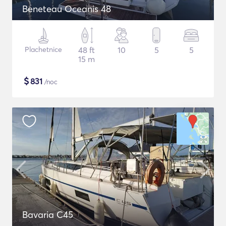
Beneteau Oceanis 48
Plachetnice
48 ft
10
5
5
15 m
$
831
/noc
Bavaria C45