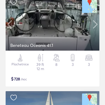
Beneteau Oceanis 41.1
Plachetnice
39 ft
8
3
3
12 m
$
728
/noc