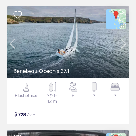
Beneteau Oceanis 37.1
Plachetnice
39 ft
6
3
3
12 m
$
728
/noc