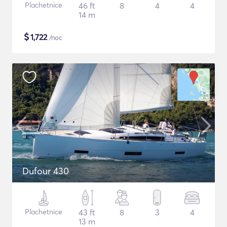
Plachetnice
46 ft
8
4
4
14 m
$
1,722
/noc
Dufour 430
Plachetnice
43 ft
8
3
4
13 m