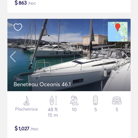
$
863
/noc
Beneteau Oceanis 46.1
Plachetnice
48 ft
10
5
5
15 m
$
1,027
/noc