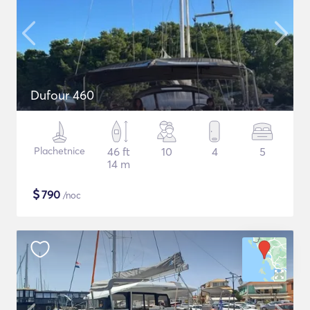
Dufour 460
Plachetnice
46 ft
10
4
5
14 m
$
790
/noc