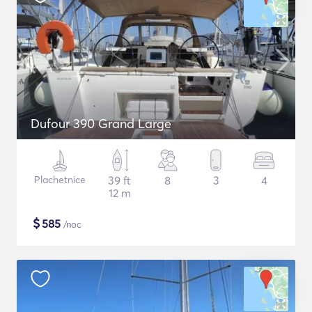
Dufour 390 Grand Large
Plachetnice
39 ft
8
3
4
12 m
$
585
/noc