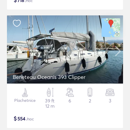
$
718
/noc
Beneteau Oceanis 393 Clipper
Plachetnice
39 ft
6
2
3
12 m
$
554
/noc