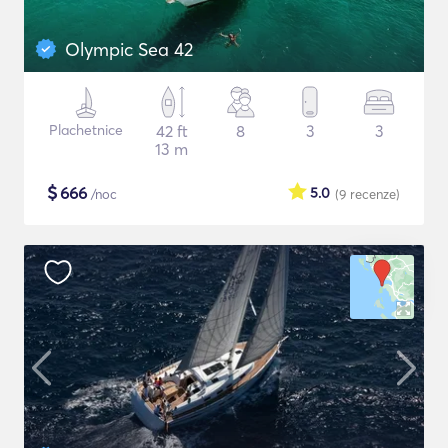
Olympic Sea 42
Plachetnice
42 ft
8
3
3
13 m
$
666
5.0
/noc
(9
recenze
)