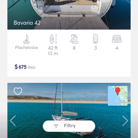
Bavaria 42
Plachetnice
42 ft
8
3
4
13 m
$
675
/noc
Filtry