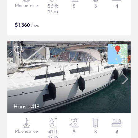
Plachetnice
56 ft
8
3
4
17 m
$
1,360
/noc
Hanse 418
Plachetnice
41 ft
8
3
4
12 m