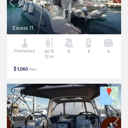
Excess 11
Plachetnice
40 ft
8
4
4
12 m
$
1,060
/noc