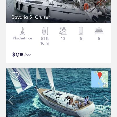
Bavaria 51 Cruiser
Plachetnice
51 ft
10
5
5
16 m
$
1,115
/noc