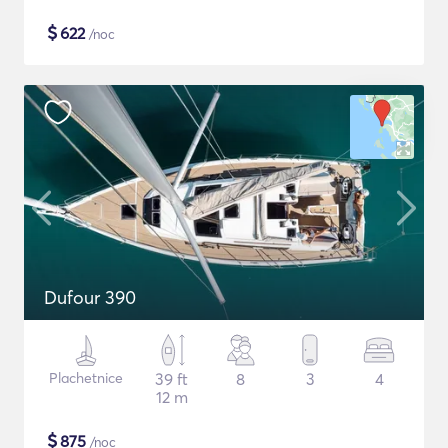
$
622
/noc
Dufour 390
Plachetnice
39 ft
8
3
4
12 m
$
875
/noc