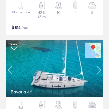
Plachetnice
42 ft
10
4
5
13 m
$
814
/noc
Bavaria 46