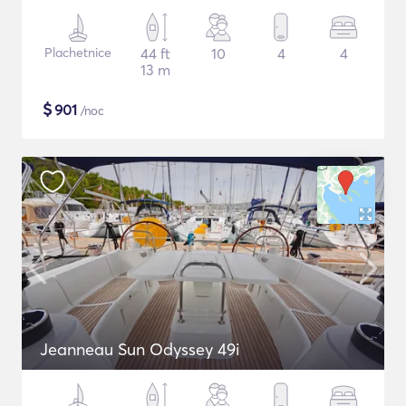
Plachetnice
44 ft
10
4
4
13 m
$
901
/noc
Jeanneau Sun Odyssey 49i