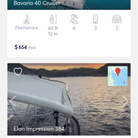
Bavaria 40 Cruiser
Plachetnice
40 ft
4
3
3
12 m
$
654
/noc
Elan Impression 384