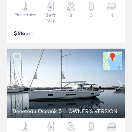
Plachetnice
39 ft
8
3
4
12 m
$
516
/noc
Beneteau Oceanis 51.1 OWNER'S VERSION