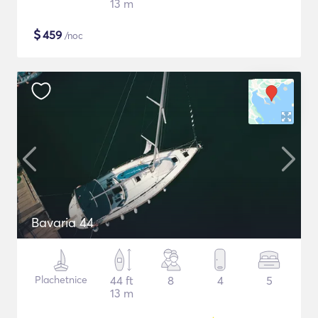
13 m
$
459
/noc
Bavaria 44
Plachetnice
44 ft
8
4
5
13 m