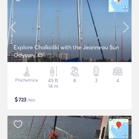
Explore Chalkidiki with the Jeanneau Sun
Odyssey 45
Plachetnice
45 ft
8
3
4
14 m
$
723
/noc