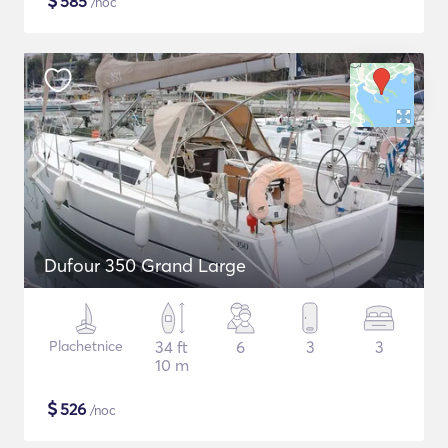
$
585
/noc
Dufour 350 Grand Large
Plachetnice
34 ft
6
3
3
10 m
$
526
/noc