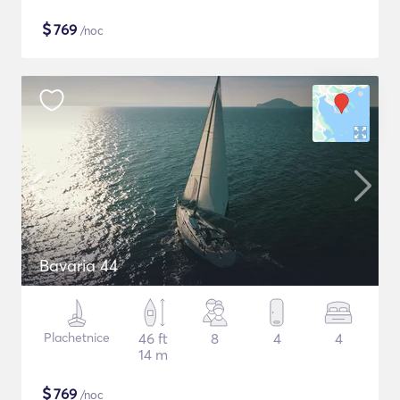
$
769
/noc
Bavaria 44
Plachetnice
46 ft
8
4
4
14 m
$
769
/noc