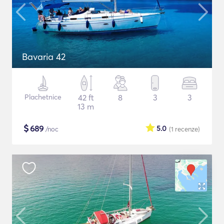
Bavaria 42
Plachetnice
42 ft
8
3
3
13 m
$
689
5.0
/noc
(1
recenze
)