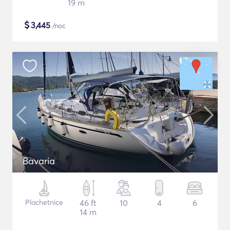
19 m
$
3,445
/noc
Bavaria
Plachetnice
46 ft
10
4
6
14 m