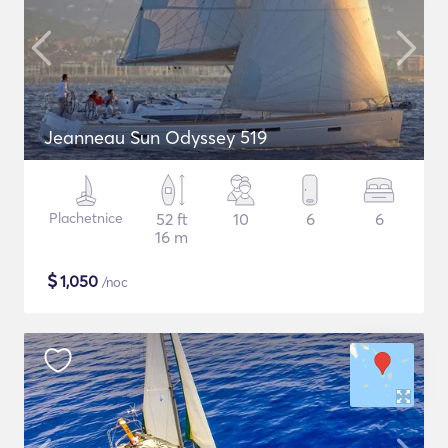
Jeanneau Sun Odyssey 519
Plachetnice
52 ft
10
6
6
16 m
$
1,050
/noc