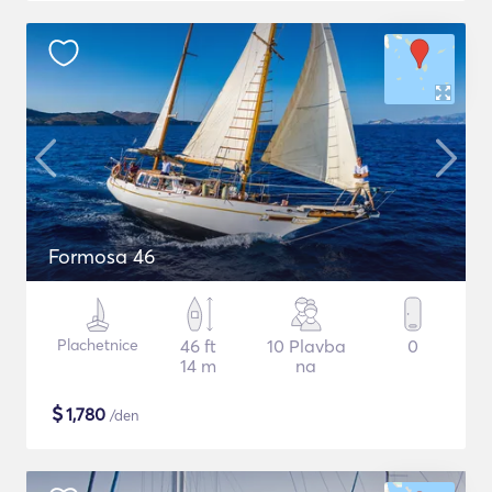
Formosa 46
Plachetnice
46 ft
10 Plavba
0
14 m
na
$
1,780
/den