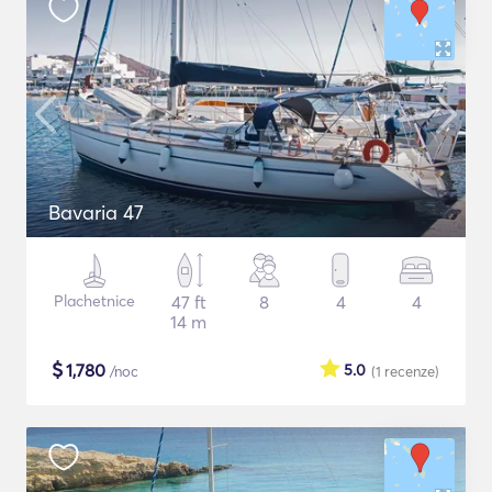
Bavaria 47
Plachetnice
47 ft
8
4
4
14 m
$
1,780
5.0
/noc
(1
recenze
)