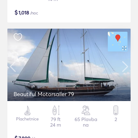
$
1,018
/noc
Beautiful Motorsailer 79
Plachetnice
79 ft
65 Plavba
2
24 m
na