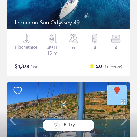
Jeanneau Sun Odyssey 49
Plachetnice
49 ft
6
4
4
15 m
$
1,378
5.0
/noc
(1
recenze
)
Filtry