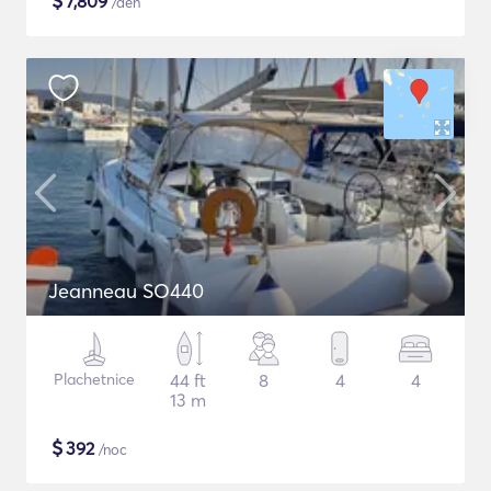
$
7,809
/den
Jeanneau SO440
Plachetnice
44 ft
8
4
4
13 m
$
392
/noc