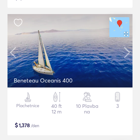
Beneteau Oceanis 400
Plachetnice
40 ft
10 Plavba
3
12 m
na
$
1,378
/den