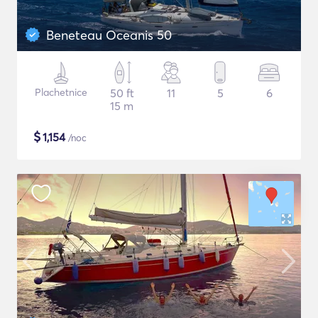
Beneteau Oceanis 50
Plachetnice
50 ft
11
5
6
15 m
$
1,154
/noc