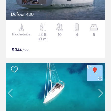
Dufour 430
Plachetnice
43 ft
10
4
5
13 m
$
344
/noc