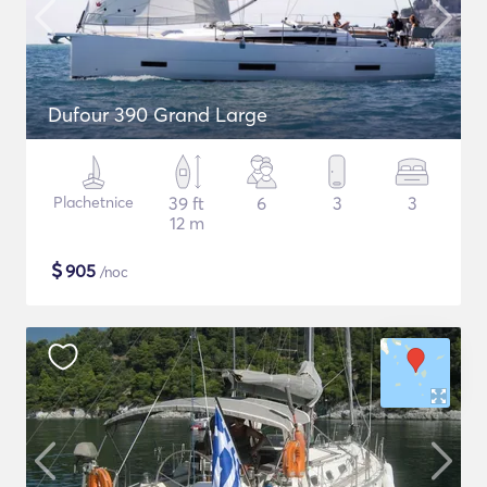
Dufour 390 Grand Large
Plachetnice
39 ft
6
3
3
12 m
$
905
/noc