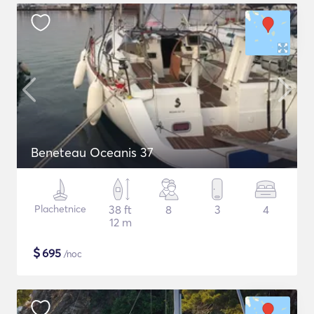
Beneteau Oceanis 37
Plachetnice
38 ft
8
3
4
12 m
$
695
/noc