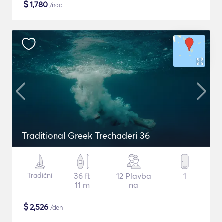
$
1,780
/noc
Traditional Greek Trechaderi 36
Tradiční
36 ft
12 Plavba
1
11 m
na
$
2,526
/den