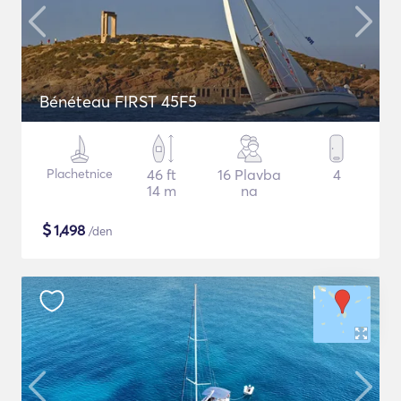
Bénéteau FIRST 45F5
Plachetnice
46 ft
16 Plavba
4
14 m
na
$
1,498
/den