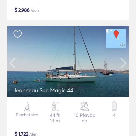
$
2,986
/den
Jeanneau Sun Magic 44
Plachetnice
44 ft
10 Plavba
4
13 m
na
$
1,722
/den