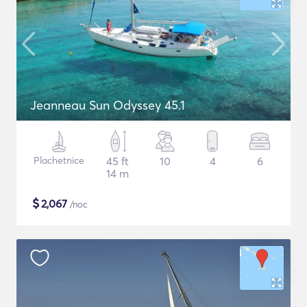
Jeanneau Sun Odyssey 45.1
Plachetnice
45 ft
10
4
6
14 m
$
2,067
/noc