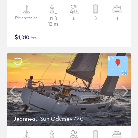
Plachetnice
41 ft
8
3
4
12 m
$
1,010
/noc
Jeanneau Sun Odyssey 440