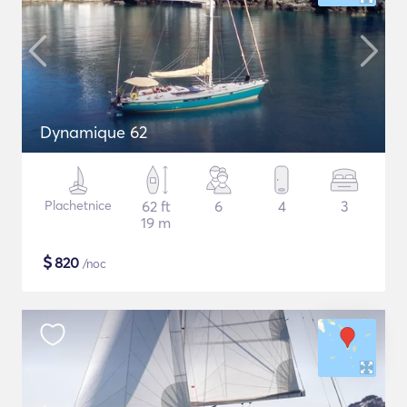
Dynamique 62
Plachetnice
62 ft
6
4
3
19 m
$
820
/noc