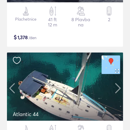
Plachetnice
41 ft
8 Plavba
2
12 m
na
$
1,378
/den
Atlantic 44