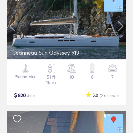
Jeanneau Sun Odyssey 519
Plachetnice
51 ft
10
6
7
16 m
$
820
5.0
/noc
(2
recenze
)