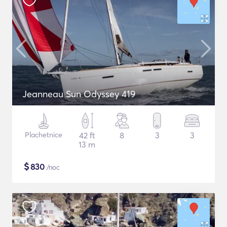
Jeanneau Sun Odyssey 419
Plachetnice
42 ft
8
3
3
13 m
$
830
/noc