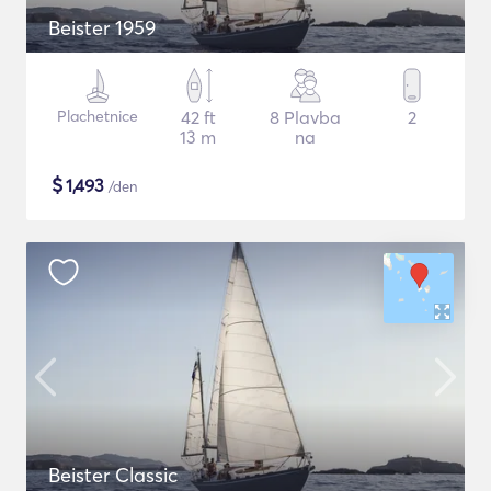
Beister 1959
Plachetnice
42 ft
8 Plavba
2
13 m
na
$
1,493
/den
Beister Classic