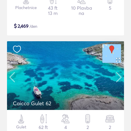
Plachetnice
43 ft
10 Plavba
5
13 m
na
$
2,469
/den
Caicco Gulet 62
Gulet
62 ft
4
2
2