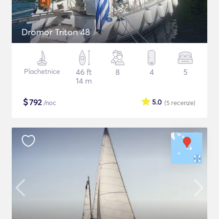
Dromor Triton 48
Plachetnice
46 ft
8
4
5
14 m
$
792
5.0
/noc
(5
recenze
)