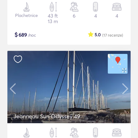
Plachetnice
43 ft
6
4
4
13 m
$
689
5.0
/noc
(17
recenze
)
Jeanneau Sun Odyssey 49