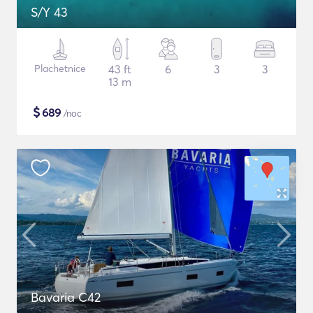
S/Y 43
Plachetnice
43 ft
6
3
3
13 m
$
689
/noc
Bavaria C42