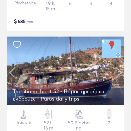
Plachetnice
49 ft
6
4
4
15 m
$
685
/noc
Traditional boat 52 - Πάρος ημερήσιες
εκδρομές - Paros daily trips
Tradiční
52 ft
50 Plavba
2
16 m
na