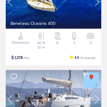
Beneteau Oceanis 400
Plachetnice
40 ft
6
3
3
12 m
$
1,378
4.5
/noc
(5
recenze
)