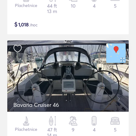
Plachetnice
44 ft
10
4
5
13 m
$
1,018
/noc
Bavaria Cruiser 46
Plachetnice
47 ft
9
4
5
14 m