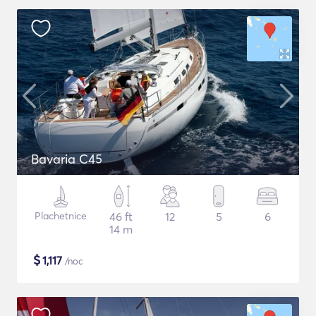
Bavaria C45
Plachetnice
46 ft
12
5
6
14 m
$
1,117
/noc