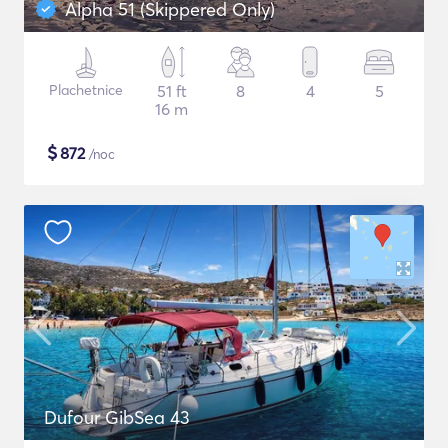
Alpha 51 (Skippered Only)
Plachetnice
51 ft
8
4
5
16 m
$
872
/noc
Dufour GibSea 43