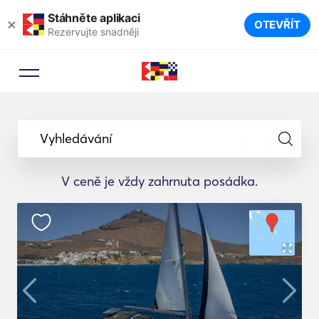
Stáhněte aplikaci
×
OTEVŘÍT
Rezervujte snadněji
Vyhledávání
V ceně je vždy zahrnuta posádka.