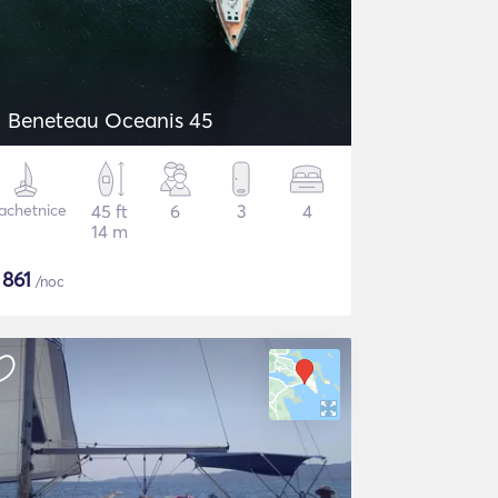
Beneteau Oceanis 45
achetnice
45 ft
6
3
4
14 m
$
861
/noc