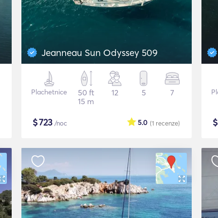
Jeanneau Sun Odyssey 509
Plachetnice
50 ft
12
5
7
Pl
15 m
$
723
5.0
/noc
(1
recenze
)