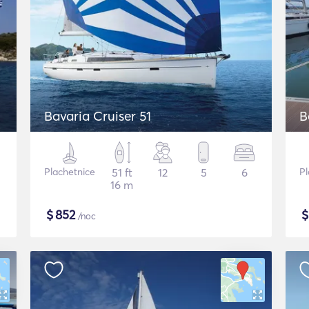
Bavaria Cruiser 51
B
Plachetnice
51 ft
12
5
6
Pl
16 m
$
852
/noc