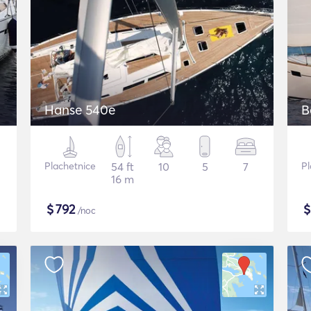
Hanse 540e
B
Plachetnice
54 ft
10
5
7
Pl
16 m
$
792
/noc