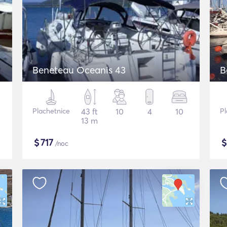
Beneteau Oceanis 43
B
Plachetnice
43 ft
10
4
10
Pl
13 m
$
717
/noc