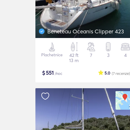
Beneteau Oceanis Clipper 423
Plachetnice
42 ft
7
3
4
13 m
$
551
5.0
/noc
(7
recenze
)