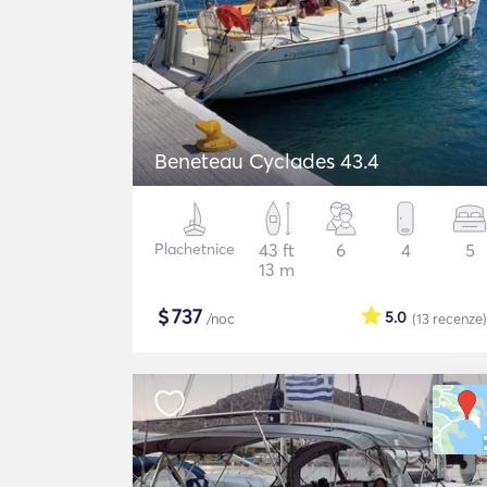
Beneteau Cyclades 43.4
Plachetnice
43 ft
6
4
5
13 m
$
737
5.0
/noc
(13
recenze
)