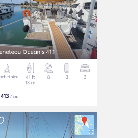
eneteau Oceanis 41.1
achetnice
41 ft
8
3
3
13 m
$
413
/noc