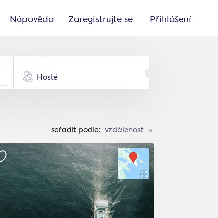
Nápověda
Zaregistrujte se
Přihlášení
Hosté
seřadit podle:
>