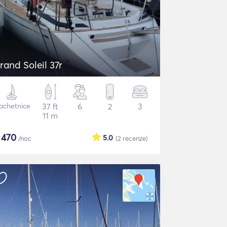
rand Soleil 37r
achetnice
37 ft
6
2
3
11 m
$
470
5.0
/noc
(2
recenze
)