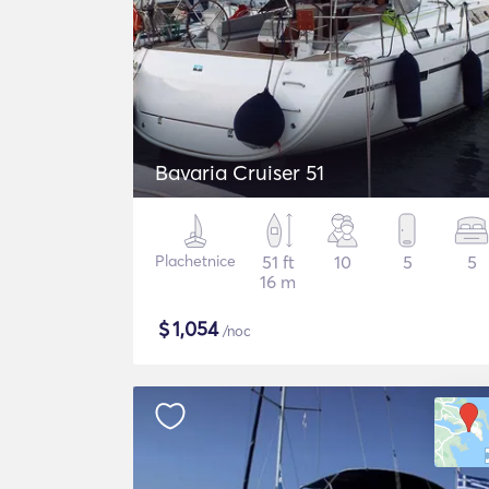
Bavaria Cruiser 51
Plachetnice
51 ft
10
5
5
16 m
$
1,054
/noc