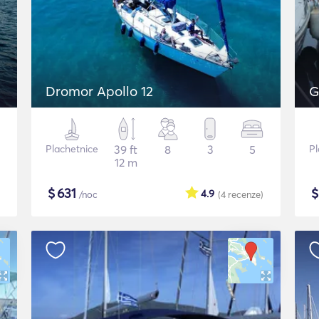
Dromor Apollo 12
G
Plachetnice
39 ft
8
3
5
Pl
12 m
$
631
4.9
/noc
(4
recenze
)