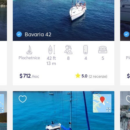
Bavaria 42
Plachetnice
42 ft
8
4
5
Pl
13 m
$
712
5.0
/noc
(2
recenze
)