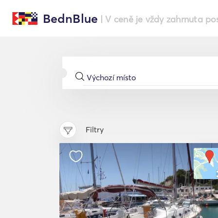
BednBlue
| V ceně je vždy zahrnuta po
Filtry