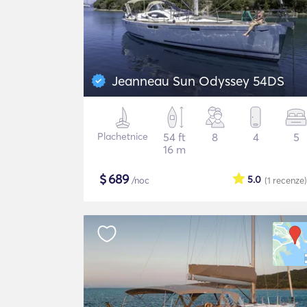
Jeanneau Sun Odyssey 54DS
Plachetnice
54 ft
8
4
5
16 m
$
689
5.0
/noc
(1
recenze
)