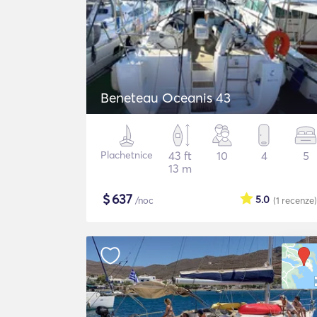
Beneteau Oceanis 43
Plachetnice
43 ft
10
4
5
13 m
$
637
5.0
/noc
(1
recenze
)