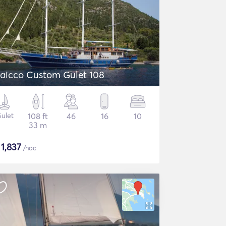
aicco Custom Gulet 108
ulet
108 ft
46
16
10
33 m
$
1,837
/noc