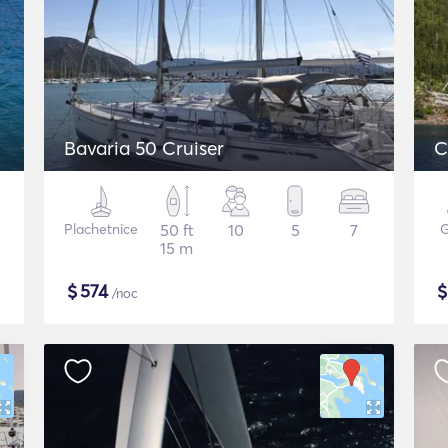
Bavaria 50 Cruiser
C
Plachetnice
50 ft
10
5
7
G
15 m
$
574
/noc