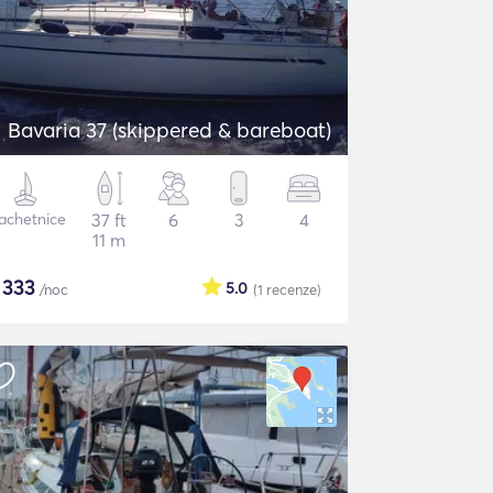
Bavaria 37 (skippered & bareboat)
achetnice
37 ft
6
3
4
11 m
$
333
5.0
/noc
(1
recenze
)