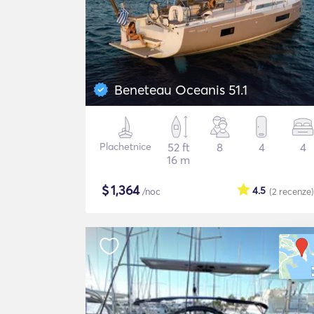
Beneteau Oceanis 51.1
Plachetnice
52 ft
8
4
4
16 m
$
1,364
4.5
/noc
(2
recenze
)