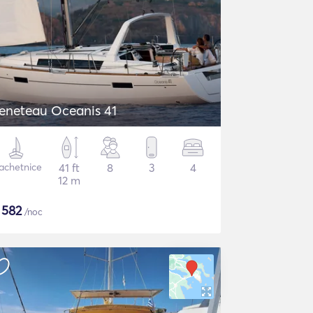
eneteau Oceanis 41
achetnice
41 ft
8
3
4
12 m
$
582
/noc