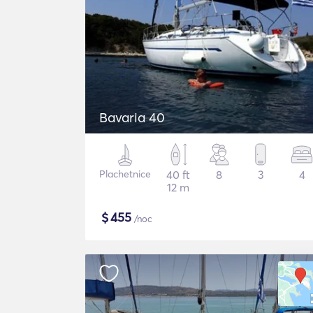
Bavaria 40
Plachetnice
40 ft
8
3
4
12 m
$
455
/noc