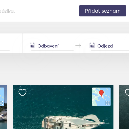
Přidat seznam
sádka.