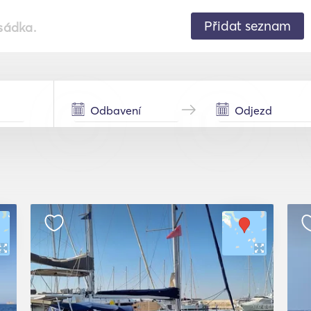
Přidat seznam
sádka.