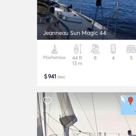
Jeanneau Sun Magic 44
Plachetnice
44 ft
8
4
5
13 m
$
941
/noc