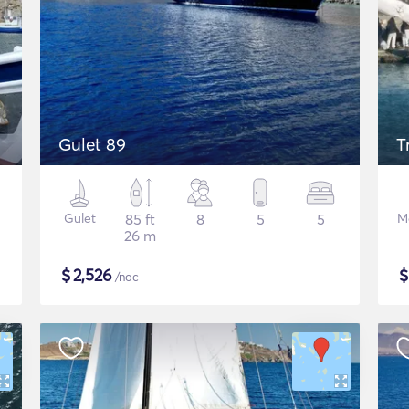
Gulet 89
T
Gulet
85 ft
8
5
5
Mo
26 m
$
2,526
/noc