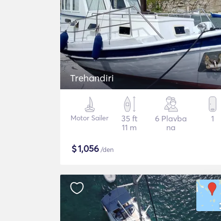
Trehandiri
Motor Sailer
35 ft
6 Plavba
1
11 m
na
$
1,056
/den