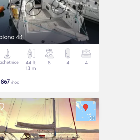
alona 44
achetnice
44 ft
8
4
4
13 m
$
867
/noc