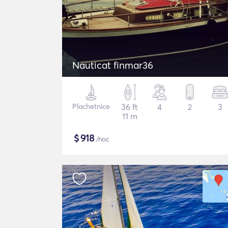
Nauticat finmar36
Plachetnice
36 ft
4
2
3
11 m
$
918
/noc