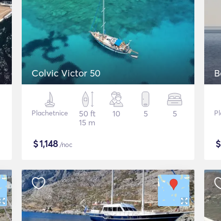
Colvic Victor 50
B
Plachetnice
50 ft
10
5
5
Pl
15 m
$
1,148
/noc