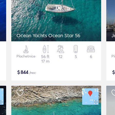
Ocean Yachts Ocean Star 56
J
Plachetnice
56 ft
12
5
6
Pl
17 m
$
844
/noc