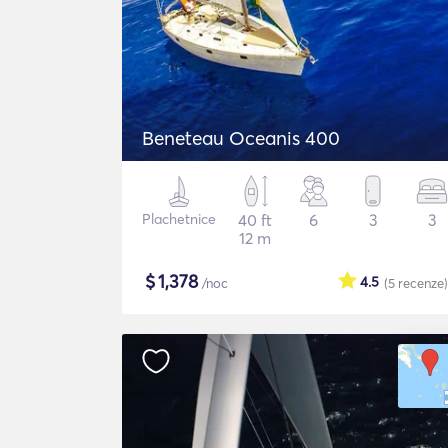
Beneteau Oceanis 400
Plachetnice
40 ft
6
3
3
12 m
$
1,378
4.5
/noc
(5
recenze
)