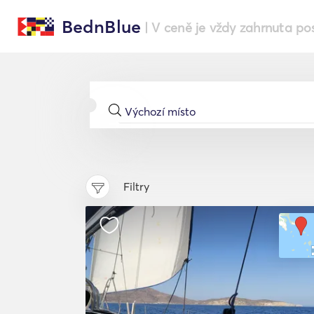
BednBlue
| V ceně je vždy zahrnuta po
Filtry