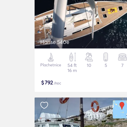
Hanse 540e
Plachetnice
54 ft
10
5
7
16 m
$
792
/noc