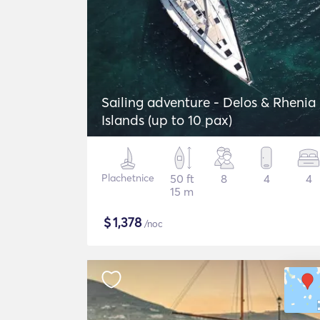
Sailing adventure - Delos & Rhenia
Islands (up to 10 pax)
Plachetnice
50 ft
8
4
4
15 m
$
1,378
/noc