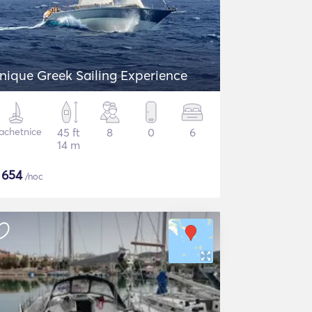
nique Greek Sailing Experience
achetnice
45 ft
8
0
6
14 m
$
654
/noc