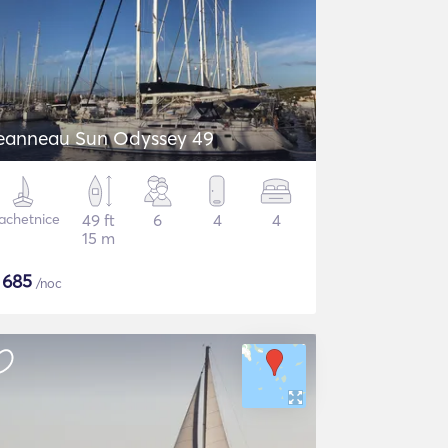
eanneau Sun Odyssey 49
achetnice
49 ft
6
4
4
15 m
$
685
/noc