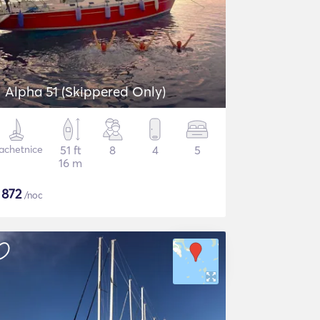
Alpha 51 (Skippered Only)
achetnice
51 ft
8
4
5
16 m
$
872
/noc