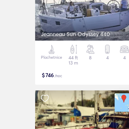
Jeanneau Sun Odyssey 440
Plachetnice
44 ft
8
4
4
13 m
$
746
/noc