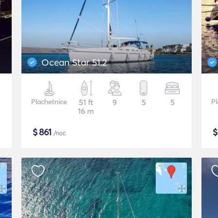
Ocean Star 51.2
Plachetnice
51 ft
9
5
5
Pl
16 m
$
861
/noc