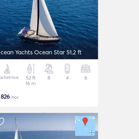
cean Yachts Ocean Star 51.2 ft
achetnice
52 ft
8
4
6
16 m
$
826
/noc