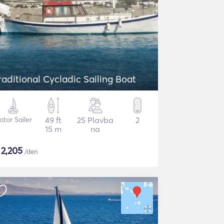
raditional Cycladic Sailing Boat
tor Sailer
49 ft
25 Plavba
2
15 m
na
$
2,205
/den