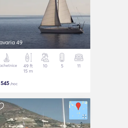
avaria 49
achetnice
49 ft
10
5
11
15 m
$
545
/noc