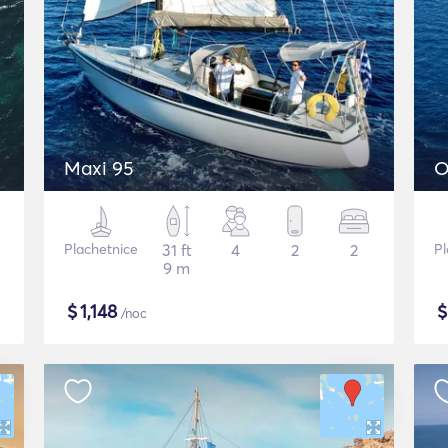
Maxi 95
O
Plachetnice
31 ft
4
2
2
Pl
9 m
$
1,148
/noc