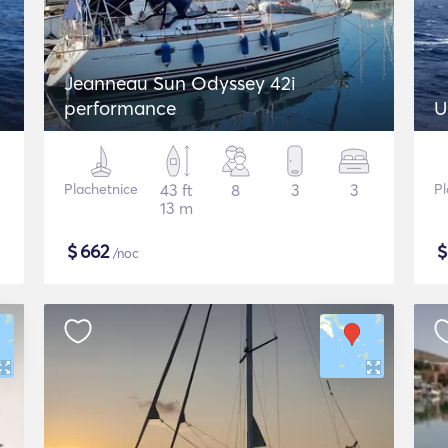
Jeanneau Sun Odyssey 42i
performance
U
Plachetnice
43 ft
8
3
3
Pl
13 m
$
662
/noc