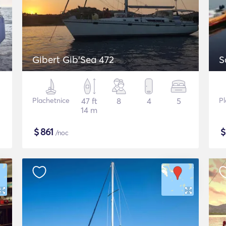
Gibert Gib'Sea 472
S
Plachetnice
47 ft
8
4
5
Pl
14 m
$
861
/noc