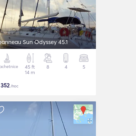
eanneau Sun Odyssey 45.1
achetnice
45 ft
8
4
5
14 m
$
352
/noc