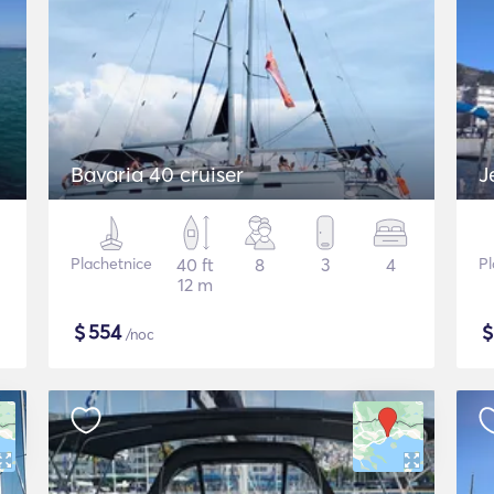
Bavaria 40 cruiser
J
Plachetnice
40 ft
8
3
4
Pl
12 m
$
554
/noc