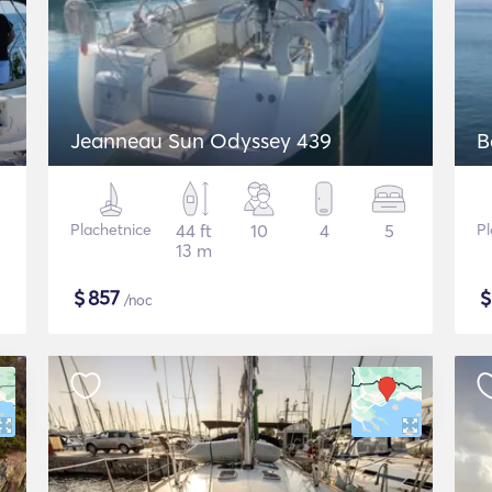
Jeanneau Sun Odyssey 439
B
Plachetnice
44 ft
10
4
5
Pl
13 m
$
857
/noc