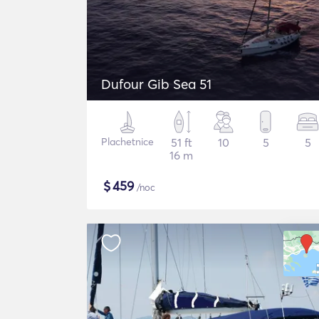
Dufour Gib Sea 51
Plachetnice
51 ft
10
5
5
16 m
$
459
/noc