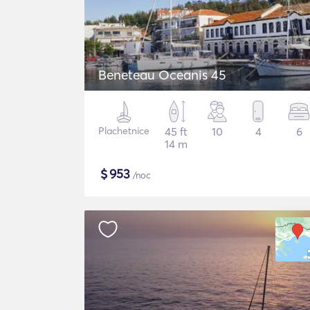
Beneteau Oceanis 45
Plachetnice
45 ft
10
4
6
14 m
$
953
/noc