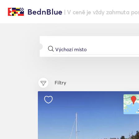
BednBlue
| V ceně je vždy zahrnuta po
Filtry