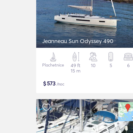
Jeanneau Sun Odyssey 490
Plachetnice
49 ft
10
5
6
15 m
$
573
/noc