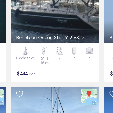
Beneteau Ocean Star 51.2 V3
B
Plachetnice
51 ft
7
4
4
Pl
16 m
$
434
/noc