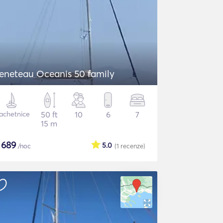
eneteau Oceanis 50 family
achetnice
50 ft
10
6
7
15 m
$
689
5.0
/noc
(1
recenze
)