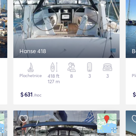
Hanse 418
B
Plachetnice
418 ft
8
3
3
Pl
127 m
$
631
/noc