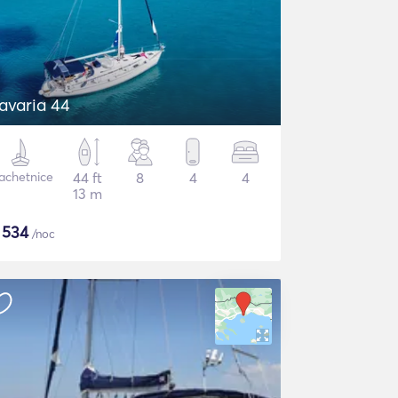
avaria 44
achetnice
44 ft
8
4
4
13 m
$
534
/noc