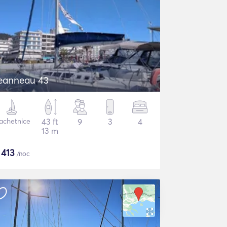
eanneau 43
achetnice
43 ft
9
3
4
13 m
$
413
/noc