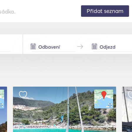
Přidat seznam
sádka.