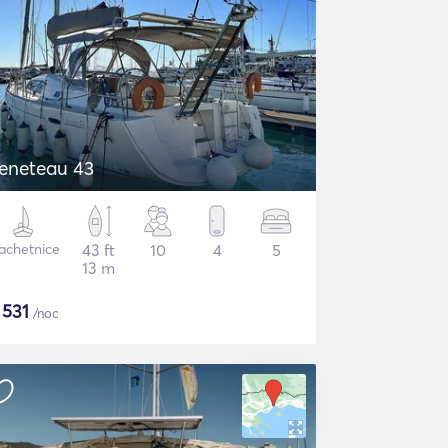
eneteau 43
achetnice
43 ft
10
4
5
13 m
$
531
/noc