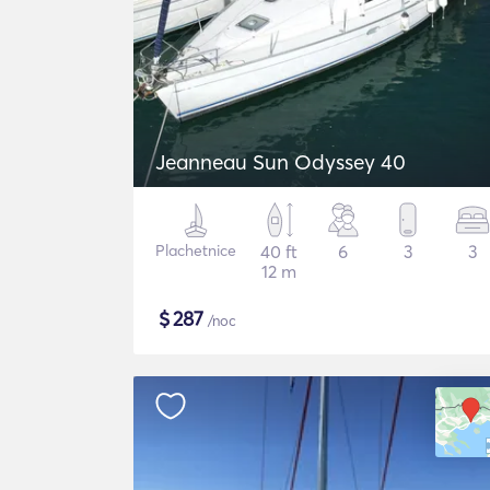
Jeanneau Sun Odyssey 40
Plachetnice
40 ft
6
3
3
12 m
$
287
/noc