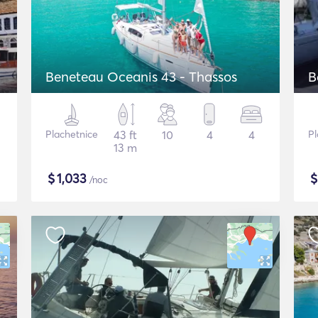
Beneteau Oceanis 43 - Thassos
B
Plachetnice
43 ft
10
4
4
Pl
13 m
$
1,033
/noc