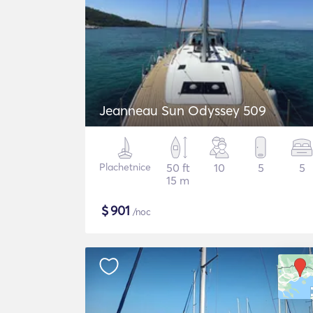
Jeanneau Sun Odyssey 509
Plachetnice
50 ft
10
5
5
15 m
$
901
/noc