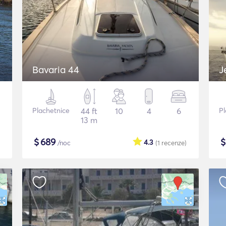
Bavaria 44
J
Plachetnice
44 ft
10
4
6
Pl
13 m
$
689
4.3
/noc
(1
recenze
)