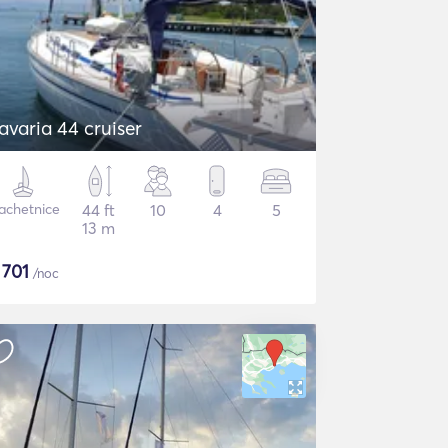
avaria 44 cruiser
achetnice
44 ft
10
4
5
13 m
$
701
/noc