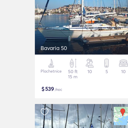
Bavaria 50
Plachetnice
50 ft
10
5
10
15 m
$
539
/noc