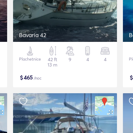
Bavaria 42
B
Plachetnice
42 ft
9
4
4
Pl
13 m
$
465
/noc