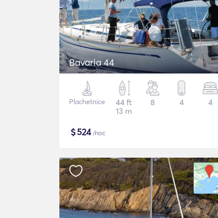
Bavaria 44
Plachetnice
44 ft
8
4
4
13 m
$
524
/noc