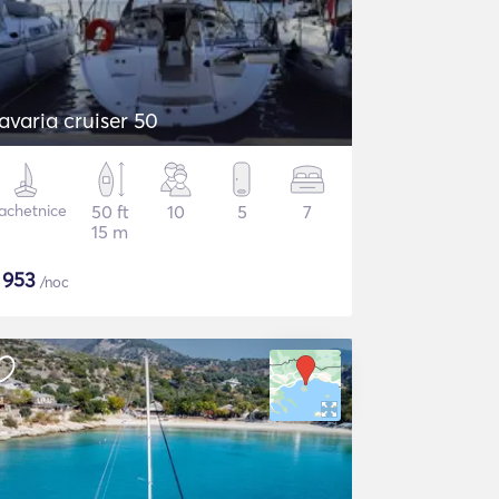
avaria cruiser 50
achetnice
50 ft
10
5
7
15 m
$
953
/noc