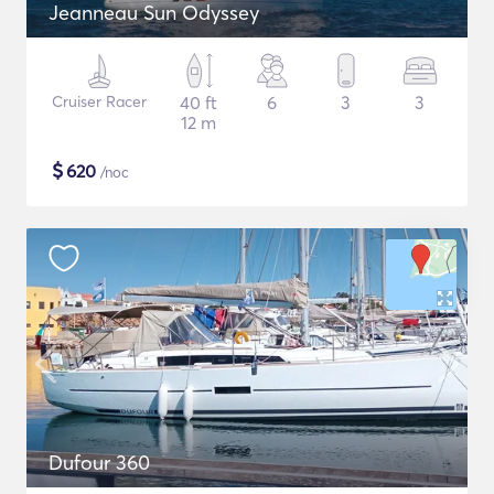
Jeanneau Sun Odyssey
Cruiser Racer
40 ft
6
3
3
12 m
$
620
/noc
Dufour 360