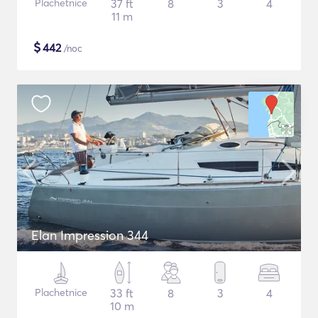
Plachetnice
37 ft
8
3
4
11 m
$
442
/noc
Elan Impression 344
Plachetnice
33 ft
8
3
4
10 m