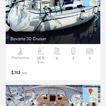
Bavaria 30 Cruiser
Plachetnice
28 ft
6
2
4
9 m
$
753
/noc