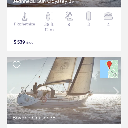
Jeanneau Sun Odyssey 39
Plachetnice
38 ft
8
3
4
12 m
$
539
/noc
Bavaria Cruiser 38