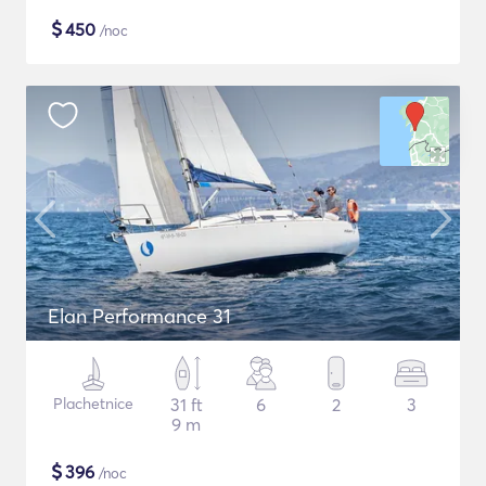
$
450
/noc
Elan Performance 31
Plachetnice
31 ft
6
2
3
9 m
$
396
/noc