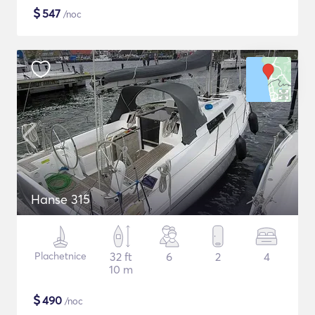
$
547
/noc
Hanse 315
Plachetnice
32 ft
6
2
4
10 m
$
490
/noc