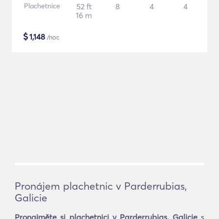
Plachetnice
52 ft
8
4
4
16 m
$
1,148
/noc
Pronájem plachetnic v Parderrubias,
Galicie
Pronajměte si plachetnici v Parderrubias, Galicie
s