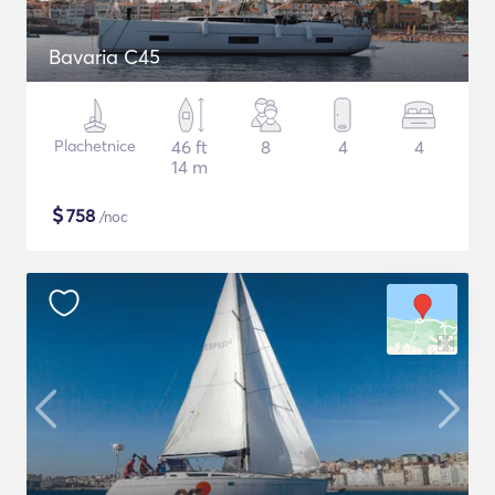
Bavaria C45
Plachetnice
46 ft
8
4
4
14 m
$
758
/noc