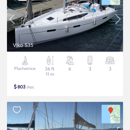
Viko S35
Plachetnice
36 ft
6
3
3
11 m
$
803
/noc