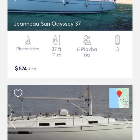
Jeanneau Sun Odyssey 37
Plachetnice
37 ft
6 Plavba
3
11 m
na
$
574
/den