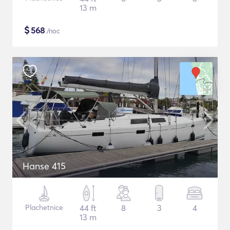
13 m
$
568
/noc
Hanse 415
Plachetnice
44 ft
8
3
4
13 m