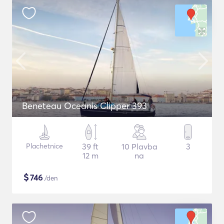
Beneteau Oceanis Clipper 393
Plachetnice
39 ft
10 Plavba
3
12 m
na
$
746
/den