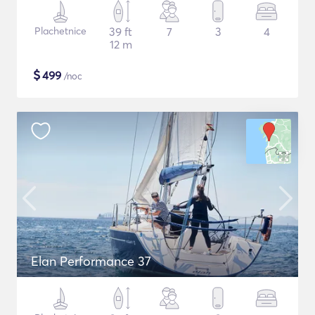
Plachetnice
39 ft
7
3
4
12 m
$
499
/noc
Elan Performance 37