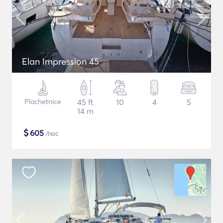
Elan Impression 45
Plachetnice
45 ft
10
4
5
14 m
$
605
/noc