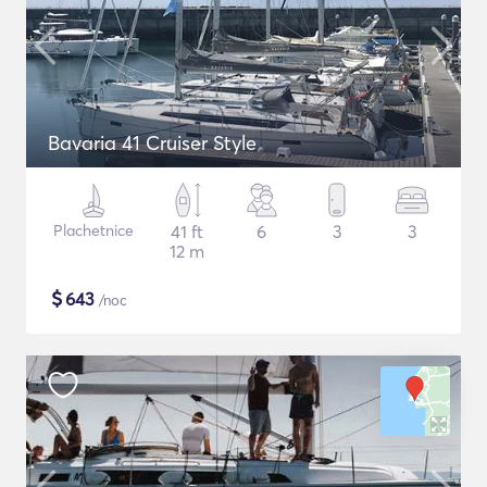
Bavaria 41 Cruiser Style
Plachetnice
41 ft
6
3
3
12 m
$
643
/noc