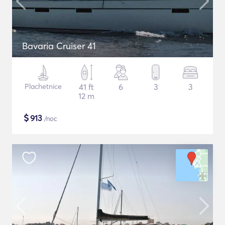
Bavaria Cruiser 41
Plachetnice
41 ft
6
3
3
12 m
$
913
/noc