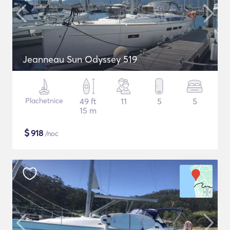
Jeanneau Sun Odyssey 519
Plachetnice
49 ft
11
5
5
15 m
$
918
/noc