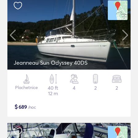
Jeanneau Sun Odyssey 40DS
Plachetnice
40 ft
4
2
2
12 m
$
689
/noc