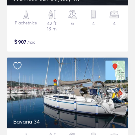
Plachetnice
42 ft
6
4
4
13 m
$
907
/noc
Bavaria 34