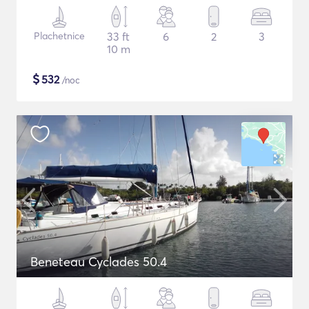
Plachetnice
33 ft
6
2
3
10 m
$
532
/noc
Beneteau Cyclades 50.4