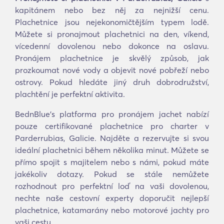
kapitánem nebo bez něj za nejnižší cenu.
Plachetnice jsou nejekonomičtějším typem lodě.
Můžete si pronajmout plachetnici na den, víkend,
vícedenní dovolenou nebo dokonce na oslavu.
Pronájem plachetnice je skvělý způsob, jak
prozkoumat nové vody a objevit nové pobřeží nebo
ostrovy. Pokud hledáte jiný druh dobrodružství,
plachtění je perfektní aktivita.
BednBlue's platforma pro pronájem jachet nabízí
pouze certifikované plachetnice pro charter v
Parderrubias, Galicie. Najděte a rezervujte si svou
ideální plachetnici během několika minut. Můžete se
přímo spojit s majitelem nebo s námi, pokud máte
jakékoliv dotazy. Pokud se stále nemůžete
rozhodnout pro perfektní loď na vaši dovolenou,
nechte naše cestovní experty doporučit nejlepší
plachetnice, katamarány nebo motorové jachty pro
vaši cestu.