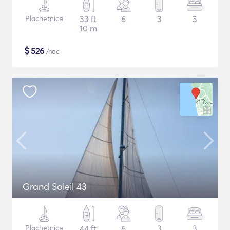
Plachetnice
33 ft
6
3
3
10 m
$
526
/noc
Grand Soleil 43
Plachetnice
44 ft
6
3
3