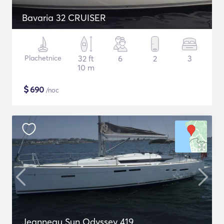
Bavaria 32 CRUISER
Plachetnice
32 ft
6
2
3
10 m
$
690
/noc
Jeanneau Sun Odyssey 419