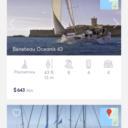
Beneteau Oceanis 43
Plachetnice
43 ft
8
4
4
13 m
$
643
/noc