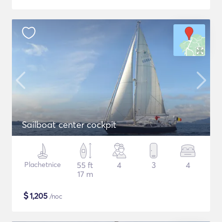
Sailboat center cockpit
Plachetnice
55 ft
4
3
4
17 m
$
1,205
/noc