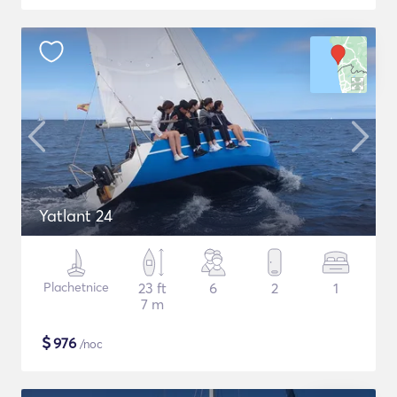
Yatlant 24
Plachetnice
23 ft
6
2
1
7 m
$
976
/noc