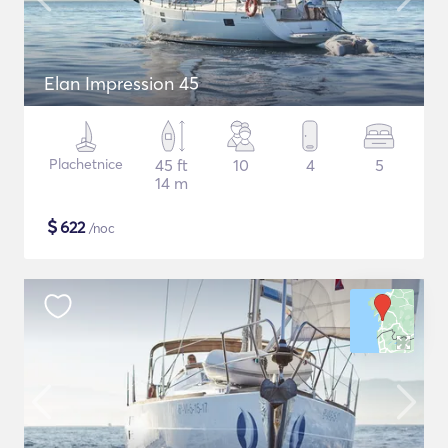
Elan Impression 45
Plachetnice
45 ft
10
4
5
14 m
$
622
/noc