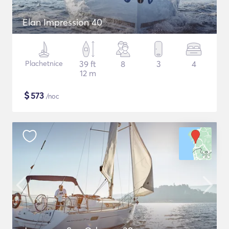
Elan Impression 40
Plachetnice
39 ft
8
3
4
12 m
$
573
/noc