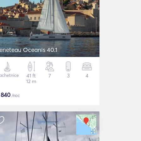
eneteau Oceanis 40.1
achetnice
41 ft
7
3
4
12 m
$
840
/noc