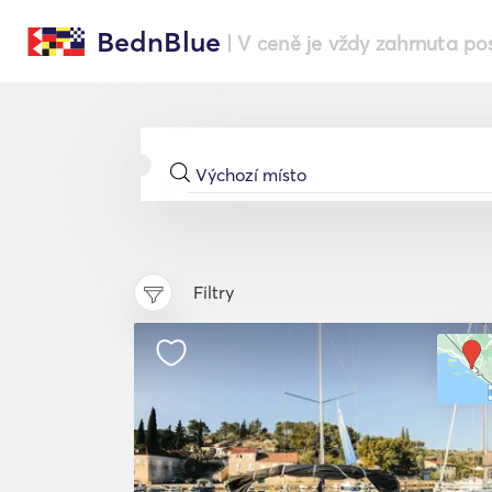
BednBlue
| V ceně je vždy zahrnuta po
Filtry