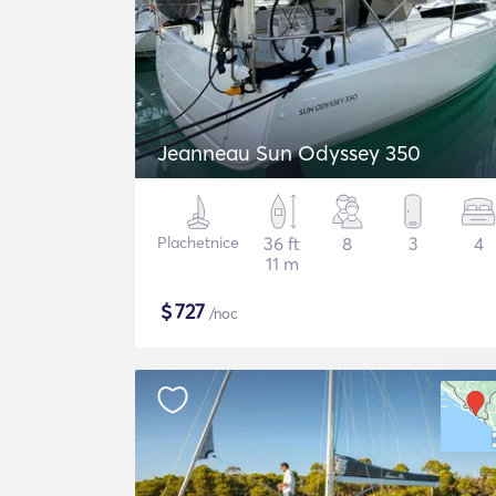
Jeanneau Sun Odyssey 350
Plachetnice
36 ft
8
3
4
11 m
$
727
/noc