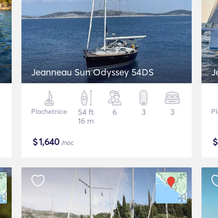
Jeanneau Sun Odyssey 54DS
J
Plachetnice
54 ft
6
3
3
Pl
16 m
$
1,640
/noc