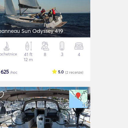
eanneau Sun Odyssey 419
achetnice
41 ft
8
3
4
12 m
$
625
5.0
/noc
(2
recenze
)