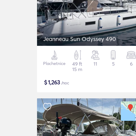
Jeanneau Sun Odyssey 490
Plachetnice
49 ft
11
5
6
15 m
$
1,263
/noc