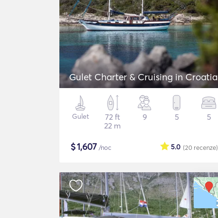
Gulet Charter & Cruising in Croatia
Gulet
72 ft
9
5
5
22 m
$
1,607
5.0
/noc
(20
recenze
)