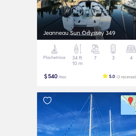
Jeanneau Sun Odyssey 349
Plachetnice
34 ft
7
3
4
10 m
$
540
5.0
/noc
(3
recenze
)