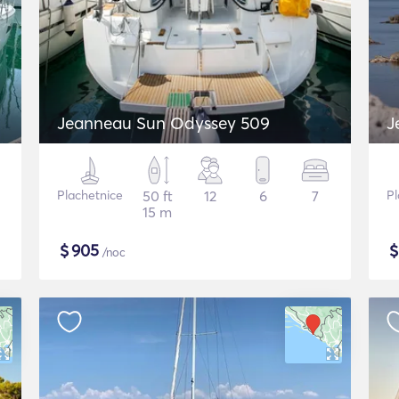
Jeanneau Sun Odyssey 509
J
Plachetnice
50 ft
12
6
7
Pl
15 m
$
905
/noc