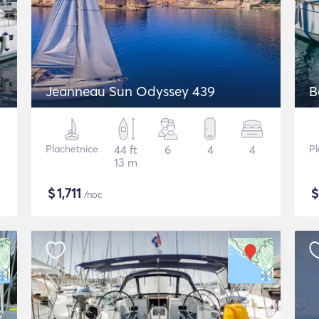
Jeanneau Sun Odyssey 439
B
Plachetnice
44 ft
6
4
4
Pl
13 m
$
1,711
/noc