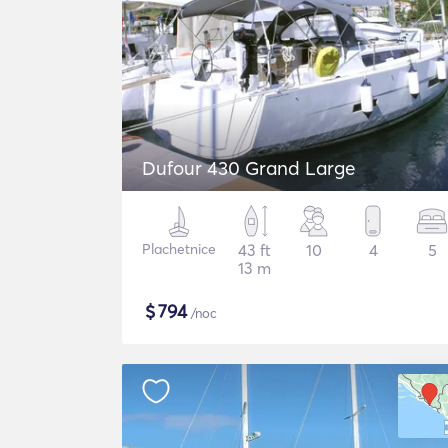
Dufour 430 Grand Large
Plachetnice
43 ft
10
4
5
13 m
$
794
/noc