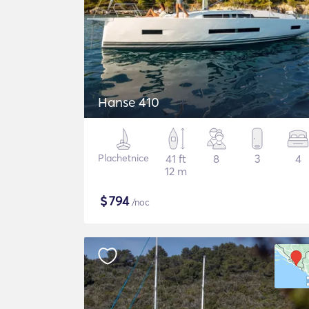
Hanse 410
Plachetnice
41 ft
8
3
4
12 m
$
794
/noc