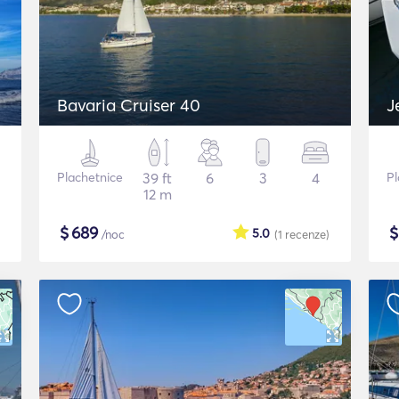
Bavaria Cruiser 40
J
Plachetnice
39 ft
6
3
4
Pl
12 m
$
689
5.0
/noc
(1
recenze
)