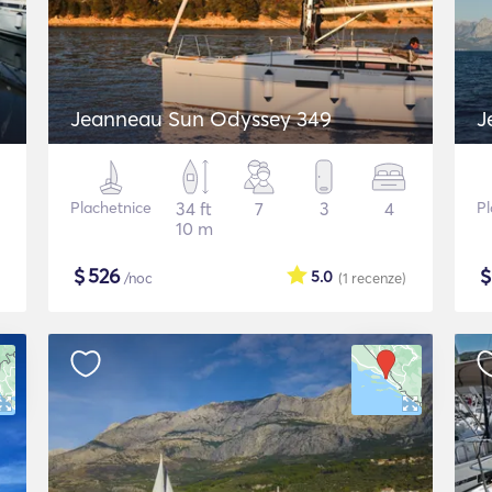
Jeanneau Sun Odyssey 349
J
Plachetnice
34 ft
7
3
4
Pl
10 m
$
526
5.0
/noc
(1
recenze
)