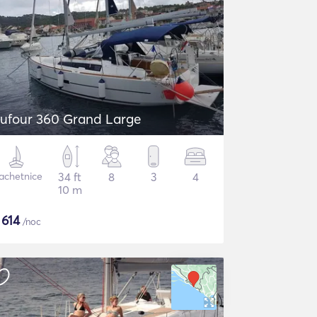
ufour 360 Grand Large
achetnice
34 ft
8
3
4
10 m
$
614
/noc