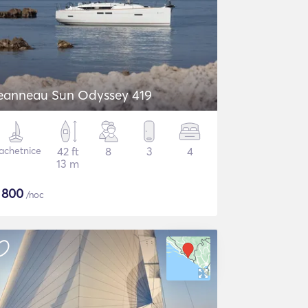
eanneau Sun Odyssey 419
achetnice
42 ft
8
3
4
13 m
$
800
/noc