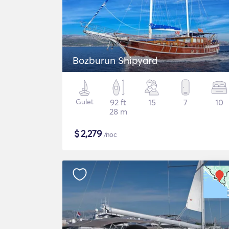
Bozburun Shipyard
Gulet
92 ft
15
7
10
28 m
$
2,279
/noc