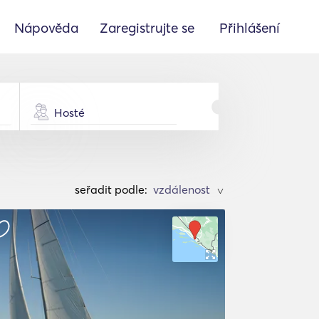
Nápověda
Zaregistrujte se
Přihlášení
Hosté
seřadit podle:
>