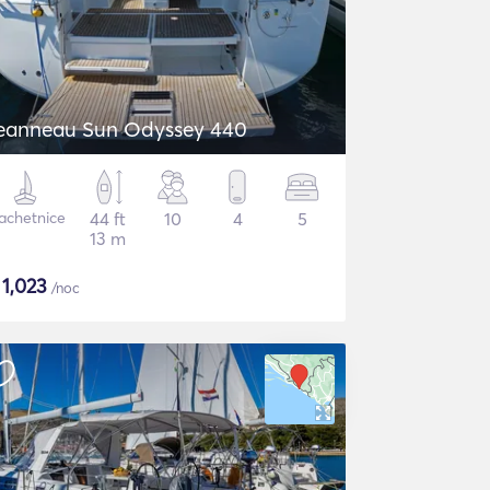
eanneau Sun Odyssey 440
achetnice
44 ft
10
4
5
13 m
$
1,023
/noc