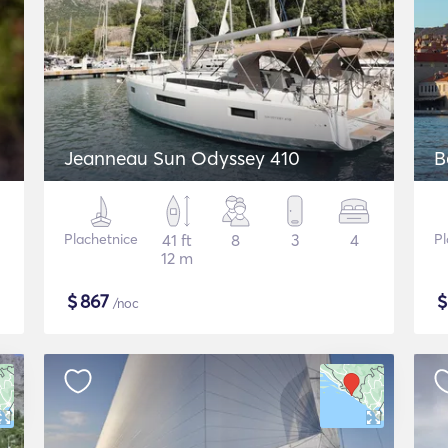
Jeanneau Sun Odyssey 410
B
Plachetnice
41 ft
8
3
4
Pl
12 m
$
867
/noc