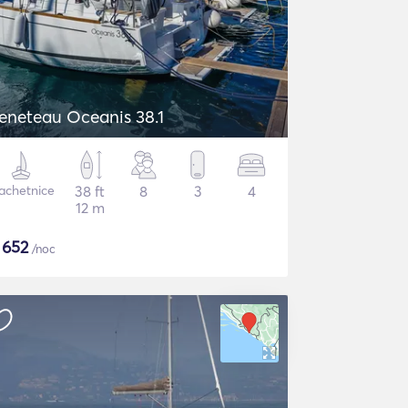
eneteau Oceanis 38.1
achetnice
38 ft
8
3
4
12 m
$
652
/noc