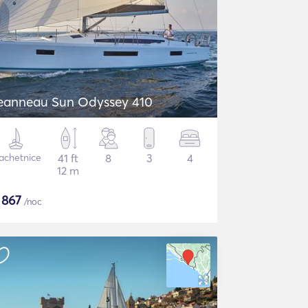
eanneau Sun Odyssey 410
achetnice
41 ft
8
3
4
12 m
$
867
/noc