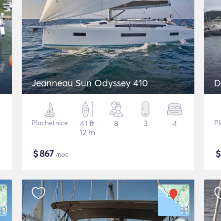
Jeanneau Sun Odyssey 410
D
Plachetnice
41 ft
8
3
4
Pl
12 m
$
867
/noc