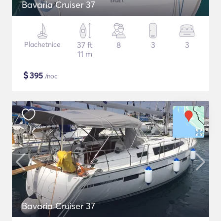
Bavaria Cruiser 37
Plachetnice
37 ft
8
3
3
11 m
$
395
/noc
Bavaria Cruiser 37