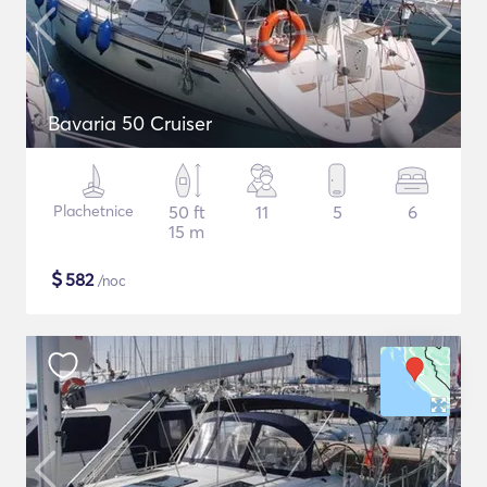
Bavaria 50 Cruiser
Plachetnice
50 ft
11
5
6
15 m
$
582
/noc