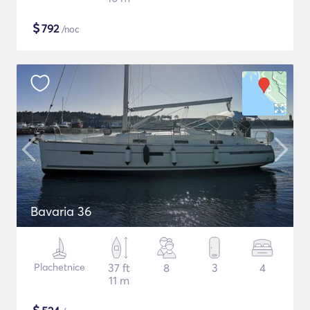
$
792
/noc
Bavaria 36
Plachetnice
37 ft
8
3
4
11 m