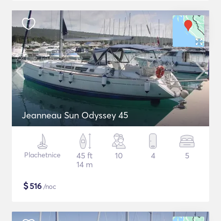
Jeanneau Sun Odyssey 45
Plachetnice
45 ft
10
4
5
14 m
$
516
/noc