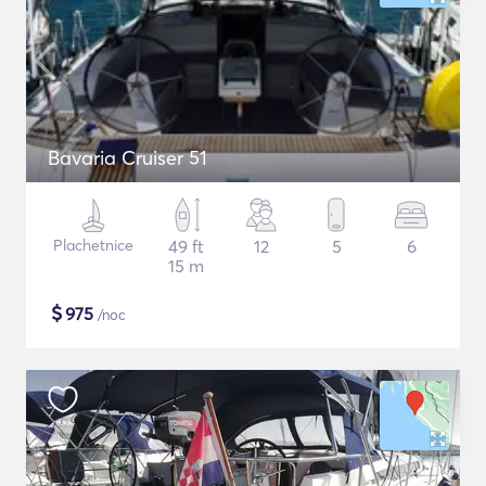
Bavaria Cruiser 51
Plachetnice
49 ft
12
5
6
15 m
$
975
/noc