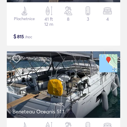
Plachetnice
41 ft
8
3
4
12 m
$
815
/noc
Beneteau Oceanis 51.1