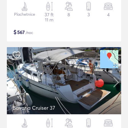
Plachetnice
37 ft
8
3
4
11 m
$
567
/noc
Bavaria Cruiser 37