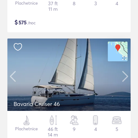
Plachetnice
37 ft
8
3
4
11 m
$
575
/noc
Bavaria Cruiser 46
Plachetnice
46 ft
9
4
5
14 m