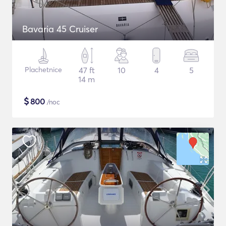
Bavaria 45 Cruiser
Plachetnice
47 ft
10
4
5
14 m
$
800
/noc