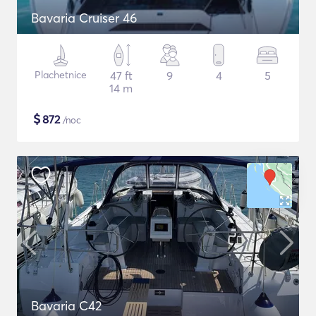
Bavaria Cruiser 46
Plachetnice
47 ft
9
4
5
14 m
$
872
/noc
Bavaria C42