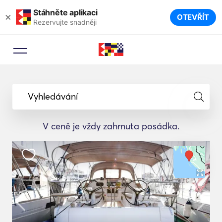
Stáhněte aplikaci
×
OTEVŘÍT
Rezervujte snadněji
Vyhledávání
V ceně je vždy zahrnuta posádka.