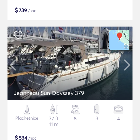
$
739
/noc
Jeanneau Sun Odyssey 379
Plachetnice
37 ft
8
3
4
11 m
$
534
/noc