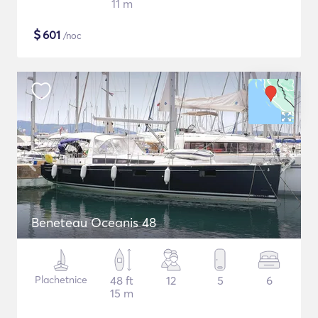
11 m
$
601
/noc
Beneteau Oceanis 48
Plachetnice
48 ft
12
5
6
15 m