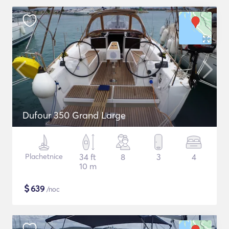
Dufour 350 Grand Large
Plachetnice
34 ft
8
3
4
10 m
$
639
/noc