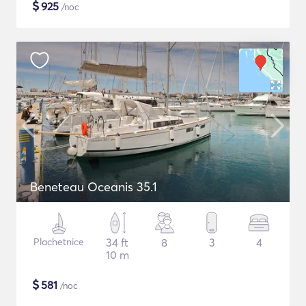
$
925
/noc
Beneteau Oceanis 35.1
Plachetnice
34 ft
8
3
4
10 m
$
581
/noc