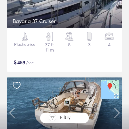
Bavaria 37 Cruiser
Plachetnice
37 ft
8
3
4
11 m
$
459
/noc
Filtry