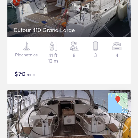
Dufour 410 Grand Large
Plachetnice
41 ft
8
3
4
12 m
$
713
/noc