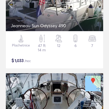
Jeanneau Sun Odyssey 490
Plachetnice
47 ft
12
6
7
14 m
$
1,033
/noc