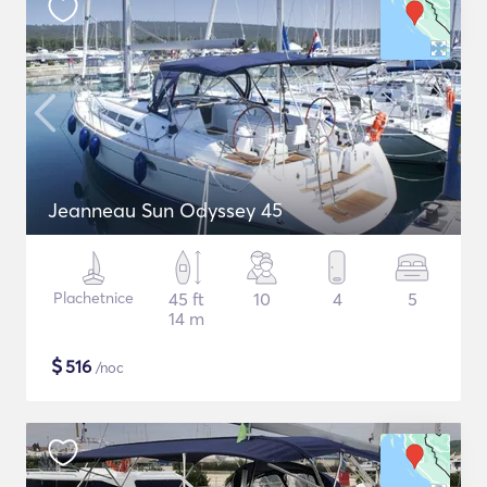
Jeanneau Sun Odyssey 45
Plachetnice
45 ft
10
4
5
14 m
$
516
/noc