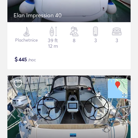
Elan Impression 40
Plachetnice
39 ft
8
3
3
12 m
$
445
/noc