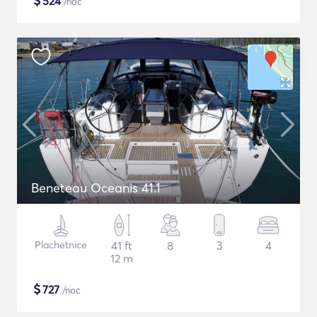
$
524
/noc
Beneteau Oceanis 41.1
Plachetnice
41 ft
8
3
4
12 m
$
727
/noc