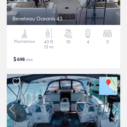
Beneteau Oceanis 43
Plachetnice
43 ft
10
4
5
13 m
$
698
/noc