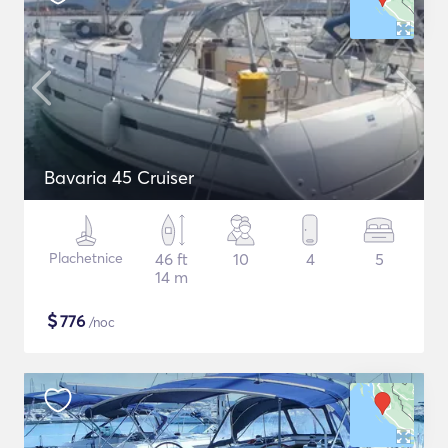
Bavaria 45 Cruiser
Plachetnice
46 ft
10
4
5
14 m
$
776
/noc