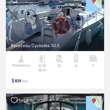
Beneteau Cyclades 50.5
Plachetnice
51 ft
12
6
7
16 m
$
829
/noc