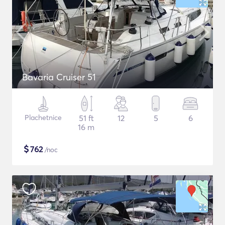
Bavaria Cruiser 51
Plachetnice
51 ft
12
5
6
16 m
$
762
/noc