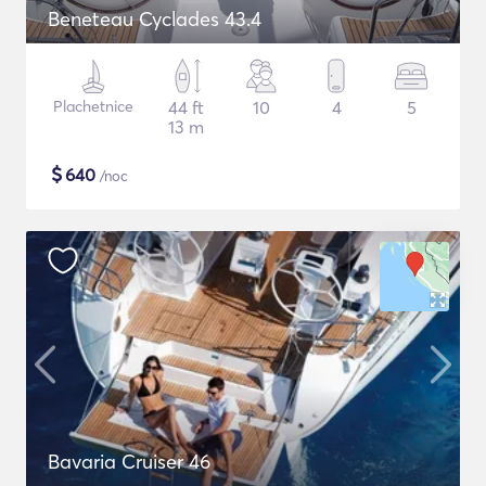
Beneteau Cyclades 43.4
Plachetnice
44 ft
10
4
5
13 m
$
640
/noc
Bavaria Cruiser 46