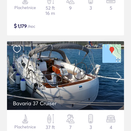
Plachetnice
52 ft
9
3
5
16 m
$
1,179
/noc
Bavaria 37 Cruiser
Plachetnice
37 ft
7
3
4