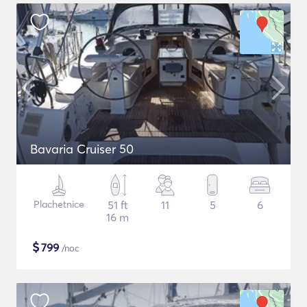
Bavaria Cruiser 50
Plachetnice
51 ft
11
5
6
16 m
$
799
/noc