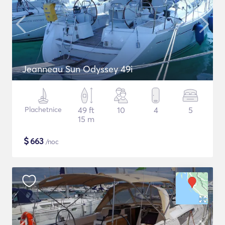
Jeanneau Sun Odyssey 49i
Plachetnice
49 ft
10
4
5
15 m
$
663
/noc