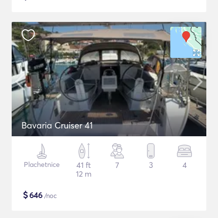
Bavaria Cruiser 41
Plachetnice
41 ft
7
3
4
12 m
$
646
/noc