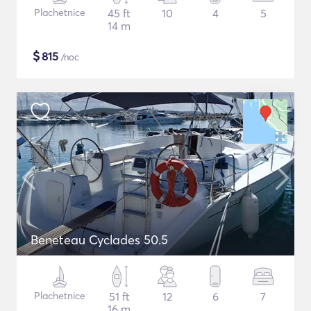
Plachetnice
45 ft
10
4
5
14 m
$
815
/noc
Beneteau Cyclades 50.5
Plachetnice
51 ft
12
6
7
16 m