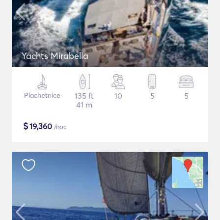
Yachts Mirabella
Plachetnice
135 ft
10
5
5
41 m
$
19,360
/noc