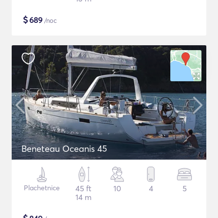
$
689
/noc
Beneteau Oceanis 45
Plachetnice
45 ft
10
4
5
14 m