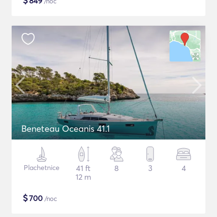
$
849
/noc
Beneteau Oceanis 41.1
Plachetnice
41 ft
8
3
4
12 m
$
700
/noc