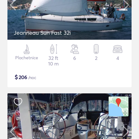
Jeanneau Sun Fast 32i
Plachetnice
32 ft
6
2
4
10 m
$
206
/noc