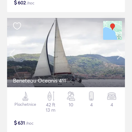
$
602
/noc
Beneteau Oceanis 411
Plachetnice
42 ft
10
4
4
13 m
$
631
/noc