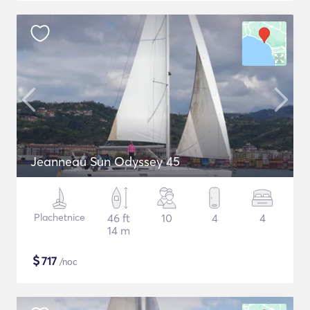
Jeanneau Sun Odyssey 45
Plachetnice
46 ft
10
4
4
14 m
$
717
/noc