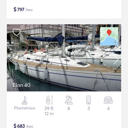
$
797
/noc
Elan 40
Plachetnice
39 ft
8
3
4
12 m
$
683
/noc