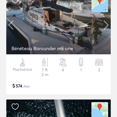
Bénéteau Barounder mk one
Plachetnice
7 ft
4
1
3
2 m
$
574
/noc