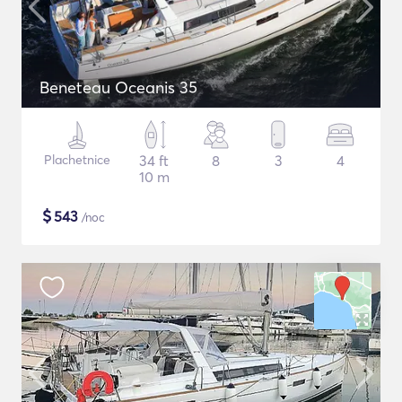
Beneteau Oceanis 35
Plachetnice
34 ft
8
3
4
10 m
$
543
/noc