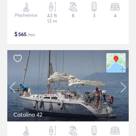
Plachetnice
43 ft
8
3
4
13 m
$
565
/noc
Catalina 42