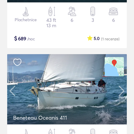
Plachetnice
43 ft
6
3
6
13 m
$
689
5.0
/noc
(1
recenze
)
Beneteau Oceanis 411