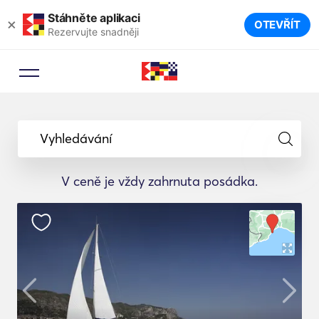
Stáhněte aplikaci
×
OTEVŘÍT
Rezervujte snadněji
Vyhledávání
V ceně je vždy zahrnuta posádka.