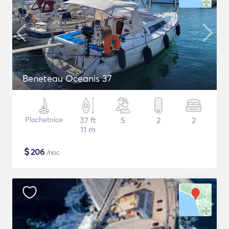
Beneteau Oceanis 37
Plachetnice
37 ft
5
2
2
11 m
$
206
/noc