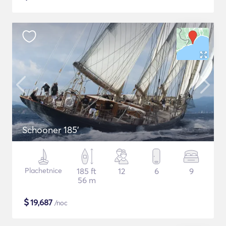
Schooner 185'
Plachetnice
185 ft
12
6
9
56 m
$
19,687
/noc