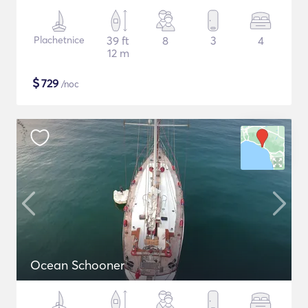
Plachetnice
39 ft
8
3
4
12 m
$
729
/noc
Ocean Schooner