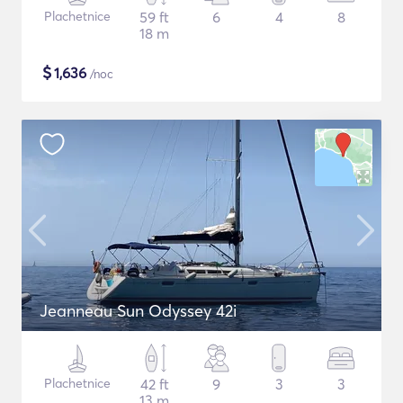
Plachetnice
59 ft
6
4
8
18 m
$
1,636
/noc
Jeanneau Sun Odyssey 42i
Plachetnice
42 ft
9
3
3
13 m