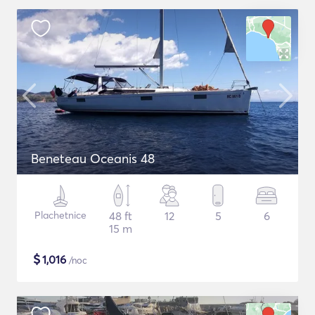
Beneteau Oceanis 48
Plachetnice
48 ft
12
5
6
15 m
$
1,016
/noc