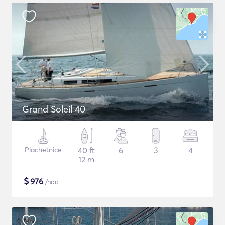
Grand Soleil 40
Plachetnice
40 ft
6
3
4
12 m
$
976
/noc