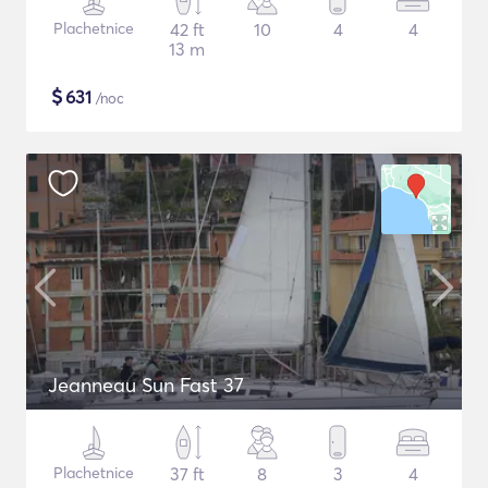
Plachetnice
42 ft
10
4
4
13 m
$
631
/noc
Jeanneau Sun Fast 37
Plachetnice
37 ft
8
3
4