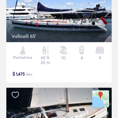
Vallicelli 65'
Plachetnice
65 ft
10
4
9
20 m
$
1,475
/noc