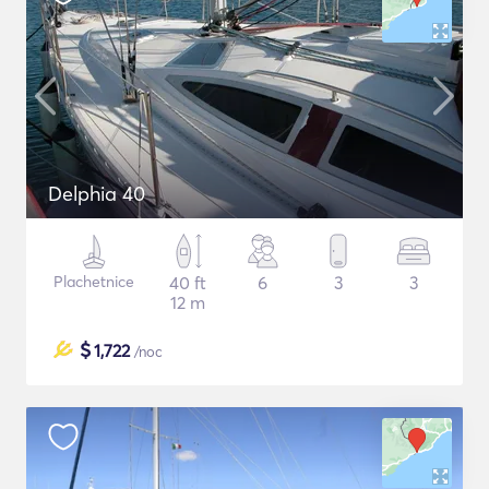
Delphia 40
Plachetnice
40 ft
6
3
3
12 m
$
1,722
/noc