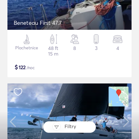
Beneteau First 47.7
Plachetnice
48 ft
8
3
4
15 m
$
122
/noc
Filtry