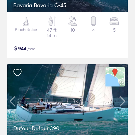
Bavaria Bavaria C-45
Plachetnice
47 ft
10
4
5
14 m
$
944
/noc
Dufour Dufour 390