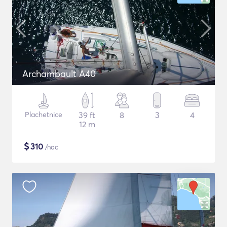
Archambault A40
Plachetnice
39 ft
8
3
4
12 m
$
310
/noc