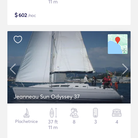
11 m
$
602
/noc
Jeanneau Sun Odyssey 37
Plachetnice
37 ft
8
3
4
11 m