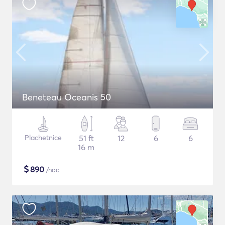
Beneteau Oceanis 50
Plachetnice
51 ft
12
6
6
16 m
$
890
/noc