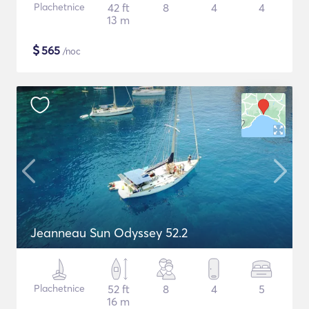
Plachetnice
42 ft
8
4
4
13 m
$
565
/noc
Jeanneau Sun Odyssey 52.2
Plachetnice
52 ft
8
4
5
16 m