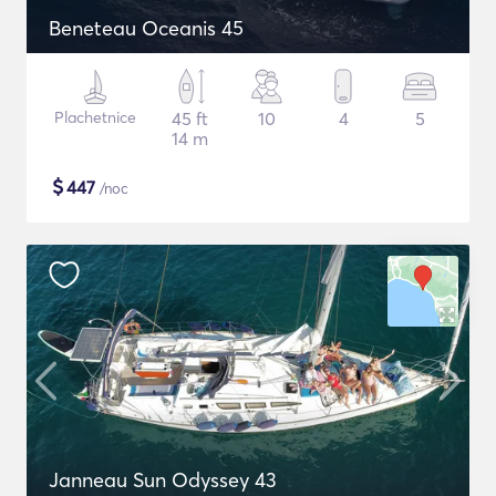
Beneteau Oceanis 45
Plachetnice
45 ft
10
4
5
14 m
$
447
/noc
Janneau Sun Odyssey 43