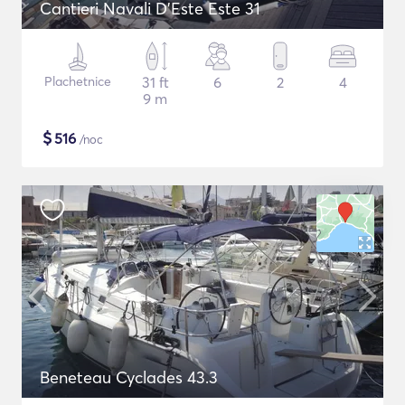
Cantieri Navali D'Este Este 31
Plachetnice
31 ft
6
2
4
9 m
$
516
/noc
Beneteau Cyclades 43.3