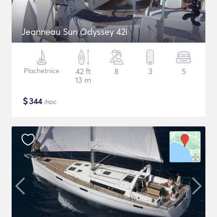
Jeanneau Sun Odyssey 42i
Plachetnice
42 ft
8
3
5
13 m
$
344
/noc