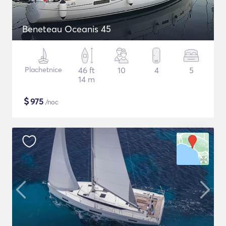
Beneteau Oceanis 45
Plachetnice
46 ft
10
4
5
14 m
$
975
/noc