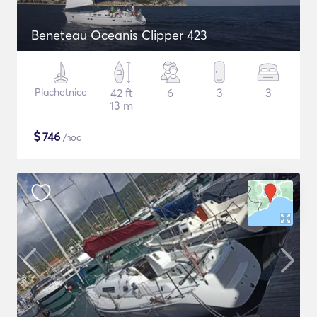
Beneteau Oceanis Clipper 423
Plachetnice
42 ft
6
3
3
13 m
$
746
/noc