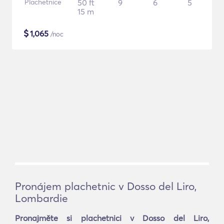
Plachetnice
50 ft
9
6
5
15 m
$
1,065
/noc
Pronájem plachetnic v Dosso del Liro,
Lombardie
Pronajměte si plachetnici v Dosso del Liro,