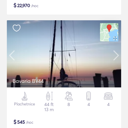
$
22,970
/noc
Bavaria BV44
Plachetnice
44 ft
8
4
4
13 m
$
545
/noc