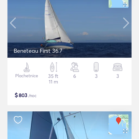
Beneteau First 36.7
Plachetnice
35 ft
6
3
3
11 m
$
803
/noc