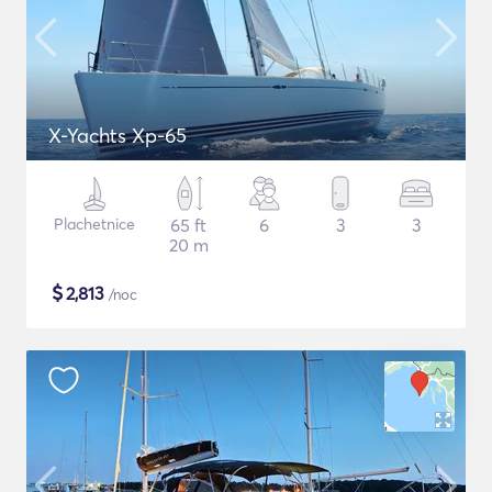
X-Yachts Xp-65
Plachetnice
65 ft
6
3
3
20 m
$
2,813
/noc