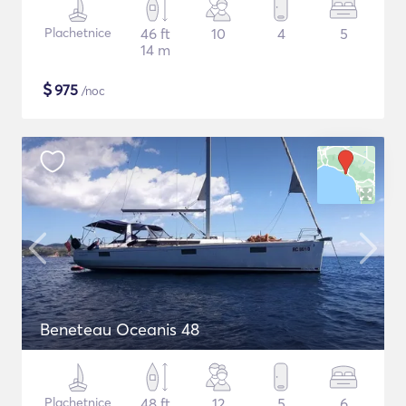
Plachetnice
46 ft
10
4
5
14 m
$
975
/noc
Beneteau Oceanis 48
Plachetnice
48 ft
12
5
6