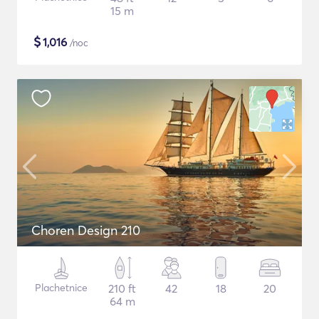
15 m
$
1,016
/noc
Choren Design 210
Plachetnice
210 ft
42
18
20
64 m