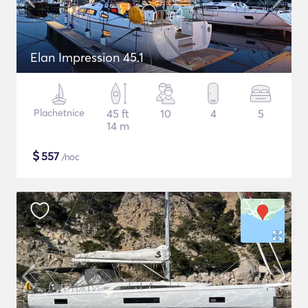
Elan Impression 45.1
Plachetnice
45 ft
10
4
5
14 m
$
557
/noc