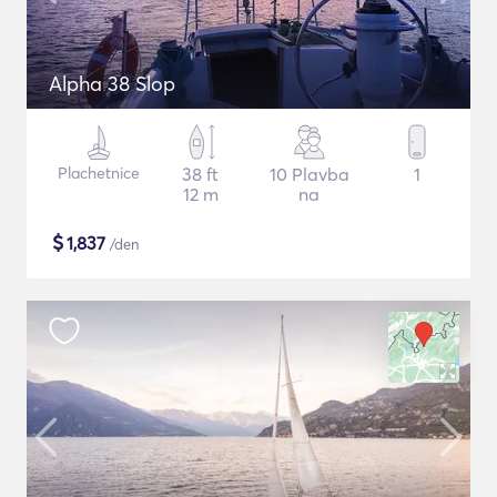
Alpha 38 Slop
Plachetnice
38 ft
10 Plavba
1
12 m
na
$
1,837
/den