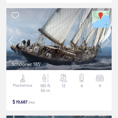
Schooner 185'
Plachetnice
185 ft
12
6
9
56 m
$
19,687
/noc