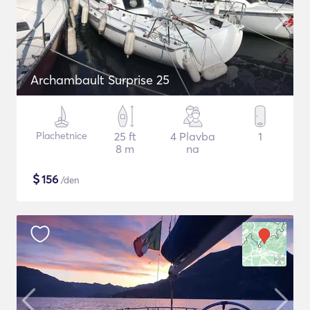
Archambault Surprise 25
Plachetnice
25 ft
4 Plavba
1
8 m
na
$
156
/den