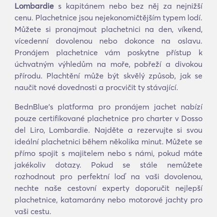
Lombardie
s kapitánem nebo bez něj za nejnižší
cenu. Plachetnice jsou nejekonomičtějším typem lodí.
Můžete si pronajmout plachetnici na den, víkend,
vícedenní dovolenou nebo dokonce na oslavu.
Pronájem plachetnice vám poskytne přístup k
úchvatným výhledům na moře, pobřeží a divokou
přírodu. Plachtění může být skvělý způsob, jak se
naučit nové dovednosti a procvičit ty stávající.
BednBlue's platforma pro pronájem jachet nabízí
pouze certifikované plachetnice pro charter v Dosso
del Liro, Lombardie. Najděte a rezervujte si svou
ideální plachetnici během několika minut. Můžete se
přímo spojit s majitelem nebo s námi, pokud máte
jakékoliv dotazy. Pokud se stále nemůžete
rozhodnout pro perfektní loď na vaši dovolenou,
nechte naše cestovní experty doporučit nejlepší
plachetnice, katamarány nebo motorové jachty pro
vaši cestu.