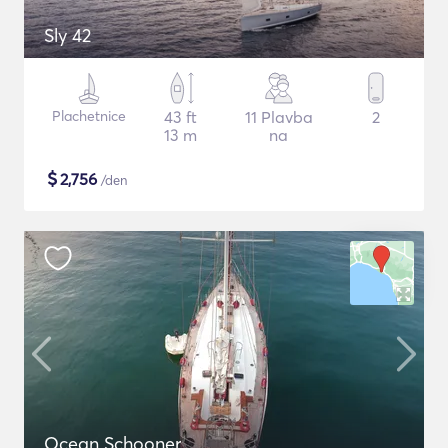
Sly 42
Plachetnice
43 ft
11 Plavba
2
13 m
na
$
2,756
/den
Ocean Schooner