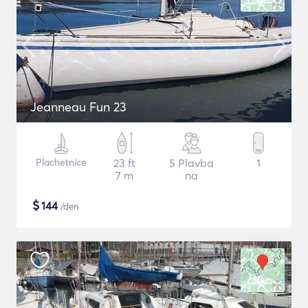
Jeanneau Fun 23
Plachetnice
23 ft
5 Plavba
1
7 m
na
$
144
/den