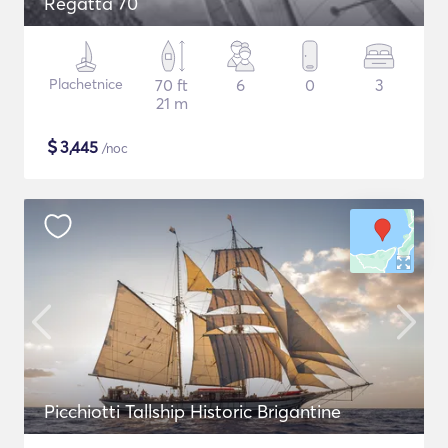
Regatta 70
Plachetnice
70 ft
6
0
3
21 m
$
3,445
/noc
Picchiotti Tallship Historic Brigantine