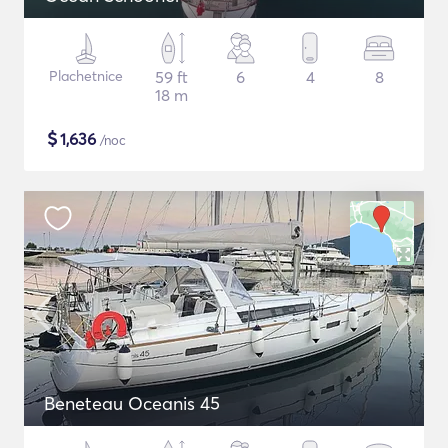
Plachetnice
59 ft
6
4
8
18 m
$
1,636
/noc
Beneteau Oceanis 45