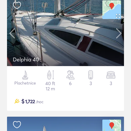
Delphia 40
Plachetnice
40 ft
6
3
3
12 m
$
1,722
/noc