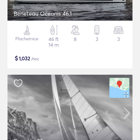
Beneteau Oceanis 46.1
Plachetnice
46 ft
8
3
3
14 m
$
1,032
/noc