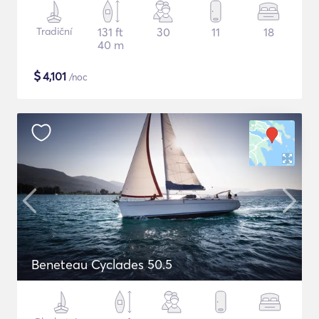
Tradiční
131 ft
30
11
18
40 m
$
4,101
/noc
Beneteau Cyclades 50.5